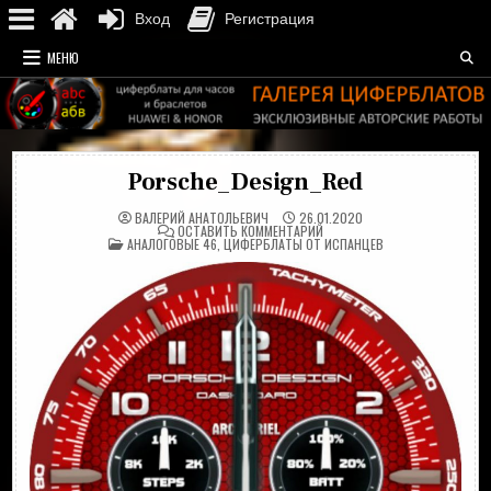
Вход
Регистрация
Перейти
МЕНЮ
к
содержимому
Porsche_Design_Red
ВАЛЕРИЙ АНАТОЛЬЕВИЧ
26.01.2020
НА
ОСТАВИТЬ КОММЕНТАРИЙ
ОПУБЛИКОВАНО
PORSCHE_DESIGN_RED
АНАЛОГОВЫЕ 46
,
ЦИФЕРБЛАТЫ ОТ ИСПАНЦЕВ
В