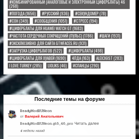
#КОМБИНИРОВАННЫЙ (АНАЛОГОВЫЕ И ЭЛЕКТРОННЫЙ ЦИФЕРБЛАТЫ) 46
(268)
#ПОГОДА
(1656)
#РУССКИЙ
(936)
#СЕКУНДОМЕР
(78)
#СОН
(349)
#СООБЩЕНИЯ
(1051)
#СТРЕСС
(194)
#ЦИФЕРБЛАТЫ ДЛЯ HUAWEI WATCH GT
(1683)
#ЧАСТОТА СЕРДЕЧНЫХ СОКРАЩЕНИЙ (ПУЛЬС)
(1786)
#ШАГИ
(1931)
#ЭКСКЛЮЗИВНО ДЛЯ САЙТА GTWFACES.RU
(931)
#ЗАГРУЗКА ЦИФЕРБЛАТОВ
(522)
#ЦИФЕРБЛАТЫ
(498)
#ЦИФЕРБЛАТЫ ДЛЯ ХУАВЕЙ
(1690)
4ПДА
(163)
ALEX36IST
(283)
I LOVE TURKEY
(285)
LIOLIKS
(46)
ИСПАНЦЫ
(290)
Последние темы на форуме
ReadyModRUNeon
от
Валерий Анатольевич
ReadyModRUNeon.gt6_46_pro
Читать далее
4 недели назад