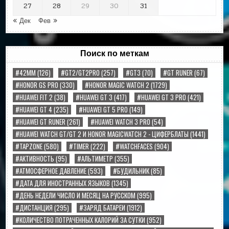
27
28
29
30
31
« Дек
Фев »
Поиск по меткам
#42MM
(126)
#GT2/GT2PRO
(257)
#GT3
(70)
#GT RUNER
(67)
#HONOR GS PRO
(330)
#HONOR MAGIC WATCH 2
(1729)
#HUAWEI FIT 2
(38)
#HUAWEI GT 3
(417)
#HUAWEI GT 3 PRO
(421)
#HUAWEI GT 4
(235)
#HUAWEI GT 5 PRO
(149)
#HUAWEI GT RUNER
(261)
#HUAWEI WATCH 3 PRO
(54)
#HUAWEI WATCH GT/GT 2 И HONOR MAGICWATCH 2 - ЦИФЕРБЛАТЫ
(1441)
#TAPZONE
(580)
#TIMER
(222)
#WATCHFACES
(904)
#АКТИВНОСТЬ
(95)
#АЛЬТИМЕТР
(355)
#АТМОСФЕРНОЕ ДАВЛЕНИЕ
(593)
#БУДИЛЬНИК
(85)
#ДАТА ДЛЯ ИНОСТРАННЫХ ЯЗЫКОВ
(1345)
#ДЕНЬ НЕДЕЛИ ЧИСЛО И МЕСЯЦ НА РУССКОМ
(995)
#ДИСТАНЦИЯ
(295)
#ЗАРЯД БАТАРЕИ
(1912)
#КОЛИЧЕСТВО ПОТРАЧЕННЫХ КАЛОРИЙ ЗА СУТКИ
(952)