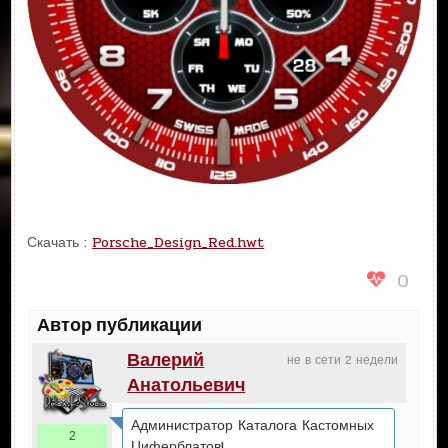
Скачать :
Porsche_Design_Red.hwt
0
Автор публикации
Валерий
не в сети 2 недели
Анатольевич
Администратор Каталога Кастомных
2
Циферблатов!