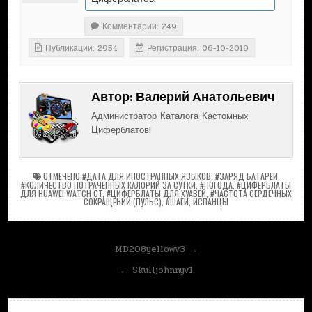
Комментарии: 249
Публикации: 2954
Регистрация: 06-10-2019
Автор:
Валерий Анатольевич
Администратор Каталога Кастомных
Циферблатов!
ОТМЕЧЕНО
#ДАТА ДЛЯ ИНОСТРАННЫХ ЯЗЫКОВ
,
#ЗАРЯД БАТАРЕИ
,
#КОЛИЧЕСТВО ПОТРАЧЕННЫХ КАЛОРИЙ ЗА СУТКИ
,
#ПОГОДА
,
#ЦИФЕРБЛАТЫ
ДЛЯ HUAWEI WATCH GT
,
#ЦИФЕРБЛАТЫ ДЛЯ ХУАВЕЙ
,
#ЧАСТОТА СЕРДЕЧНЫХ
СОКРАЩЕНИЙ (ПУЛЬС)
,
#ШАГИ
,
ИСПАНЦЫ
Навигация
MD208yellowv3 →
по
← Skulljohnnyv1
записям