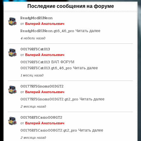
Последние сообщения на форуме
ReadyModRUNeon
от
Валерий Анатольевич
ReadyModRUNeon.gt6_46_pro
Читать далее
4 недели назад
00179RFSCat013
от
Валерий Анатольевич
00179RFSCat013 ВАП ФОРУМ
00179RFSCat013.gt6_46_pro
Читать далее
1 месяц назад
00177RFSGnoms003GT2
от
Валерий Анатольевич
00177RFSGnoms003GT2.gt2_pro
Читать далее
2 месяца назад
00176RFSCasio008GT2
от
Валерий Анатольевич
00176RFSCasio008GT2.gt2_pro
Читать далее
2 месяца назад