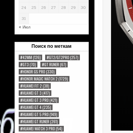
24
25
26
27
28
29
30
31
« Июл
Поиск по меткам
#42MM
(126)
#GT2/GT2PRO
(257)
#GT3
(70)
#GT RUNER
(67)
#HONOR GS PRO
(330)
#HONOR MAGIC WATCH 2
(1729)
#HUAWEI FIT 2
(38)
#HUAWEI GT 3
(417)
#HUAWEI GT 3 PRO
(421)
#HUAWEI GT 4
(235)
#HUAWEI GT 5 PRO
(149)
#HUAWEI GT RUNER
(261)
#HUAWEI WATCH 3 PRO
(54)