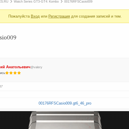
ES.RU
Watch Series GT3-GT4: Kombo
00176RFSCasio009
Пожалуйста
Вход
или
Регистрация
для создания записей и тем.
sio009
ий Анатольевич
@valery
пись
37
00176RFSCasio009.gt6_46_pro