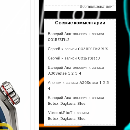
Все пользователи
Свежие комментарии
Валерий Анатольевич
к записи
001RFSFit3
Сергей
к записи
003RFSFit3RUS
Сергей
к записи
001RFSFit3
Валерий Анатольевич
к записи
A36Sense 1 2 3 4
Аноним
к записи
A36Sense 1 2 3
4
Валерий Анатольевич
к записи
Rolex_Daytona_Blue
VincentPluff
к записи
Rolex_Daytona_Blue