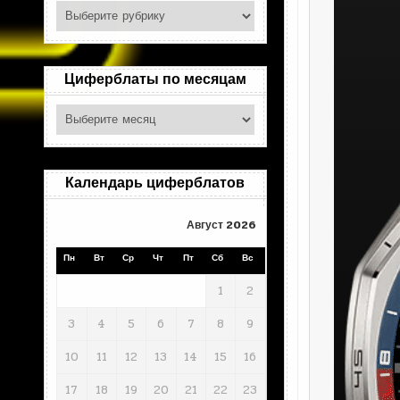
Поиск
по
рубрикам
Циферблаты по месяцам
Циферблаты
по
месяцам
Календарь циферблатов
Август 2026
Пн
Вт
Ср
Чт
Пт
Сб
Вс
1
2
3
4
5
6
7
8
9
10
11
12
13
14
15
16
17
18
19
20
21
22
23