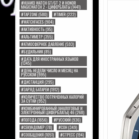
#HUAWEI WATCH GT/GT 2 И HONOR
MAGICWATCH 2 - ЦИФЕРБЛАТЫ
(1441)
#TAPZONE
(580)
#TIMER
(222)
#WATCHFACES
(904)
#АКТИВНОСТЬ
(95)
#АЛЬТИМЕТР
(355)
#АТМОСФЕРНОЕ ДАВЛЕНИЕ
(593)
#БУДИЛЬНИК
(85)
#ДАТА ДЛЯ ИНОСТРАННЫХ ЯЗЫКОВ
(1345)
#ДЕНЬ НЕДЕЛИ ЧИСЛО И МЕСЯЦ НА
РУССКОМ
(995)
#ДИСТАНЦИЯ
(295)
#ЗАРЯД БАТАРЕИ
(1912)
#КОЛИЧЕСТВО ПОТРАЧЕННЫХ КАЛОРИЙ
ЗА СУТКИ
(952)
#КОМБИНИРОВАННЫЙ (АНАЛОГОВЫЕ И
ЭЛЕКТРОННЫЙ ЦИФЕРБЛАТЫ) 46
(268)
#ПОГОДА
(1656)
#РУССКИЙ
(936)
#СЕКУНДОМЕР
(78)
#СОН
(349)
#СООБЩЕНИЯ
(1051)
#СТРЕСС
(194)