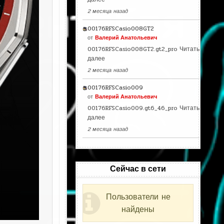
2 месяца назад
00176RFSCasio008GT2
от
Валерий Анатольевич
00176RFSCasio008GT2.gt2_pro
Читать
далее
2 месяца назад
00176RFSCasio009
от
Валерий Анатольевич
00176RFSCasio009.gt6_46_pro
Читать
далее
2 месяца назад
Сейчас в сети
Пользователи не
найдены