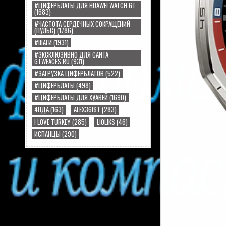
#ЦИФЕРБЛАТЫ ДЛЯ HUAWEI WATCH GT
(1683)
#ЧАСТОТА СЕРДЕЧНЫХ СОКРАЩЕНИЙ
(ПУЛЬС)
(1786)
#ШАГИ
(1931)
#ЭКСКЛЮЗИВНО ДЛЯ САЙТА
GTWFACES.RU
(931)
#ЗАГРУЗКА ЦИФЕРБЛАТОВ
(522)
#ЦИФЕРБЛАТЫ
(498)
#ЦИФЕРБЛАТЫ ДЛЯ ХУАВЕЙ
(1690)
4ПДА
(163)
ALEX36IST
(283)
I LOVE TURKEY
(285)
LIOLIKS
(46)
ИСПАНЦЫ
(290)