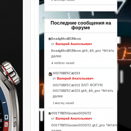
Последние сообщения на
форуме
ReadyModRUNeon
от
Валерий Анатольевич
ReadyModRUNeon.gt6_46_pro
Читать
далее
4 недели назад
00179RFSCat013
от
Валерий Анатольевич
00179RFSCat013 ВАП ФОРУМ
00179RFSCat013.gt6_46_pro
Читать
далее
1 месяц назад
00177RFSGnoms003GT2
от
Валерий Анатольевич
00177RFSGnoms003GT2.gt2_pro
Читать
далее