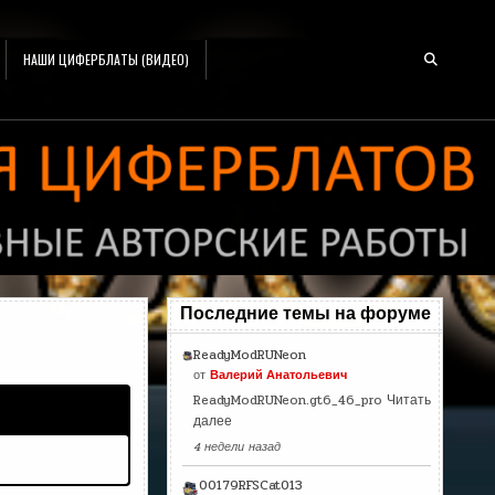
НАШИ ЦИФЕРБЛАТЫ (ВИДЕО)
Последние темы на форуме
ReadyModRUNeon
от
Валерий Анатольевич
ReadyModRUNeon.gt6_46_pro
Читать
далее
4 недели назад
00179RFSCat013