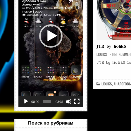
JTR_by_liolikS
LIOLIKS
НЕТ КОММЕ
JTR_by_liolikS С
LIOLIKS
,
АНАЛОГОВЫ
00:00
03:31
Поиск по рубрикам