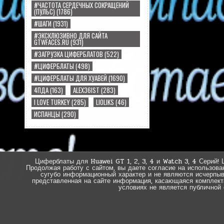
#ЧАСТОТА СЕРДЕЧНЫХ СОКРАЩЕНИЙ
(ПУЛЬС)
(1786)
#ШАГИ
(1931)
#ЭКСКЛЮЗИВНО ДЛЯ САЙТА
GTWFACES.RU
(931)
#ЗАГРУЗКА ЦИФЕРБЛАТОВ
(522)
#ЦИФЕРБЛАТЫ
(498)
#ЦИФЕРБЛАТЫ ДЛЯ ХУАВЕЙ
(1690)
4ПДА
(163)
ALEX36IST
(283)
I LOVE TURKEY
(285)
LIOLIKS
(46)
ИСПАНЦЫ
(290)
Циферблаты для Huawei GT 1, 2, 3, 4 и Watch 3, 4 Серий! 
Продолжая работу с сайтом, вы даете согласие на использова
сугубо информационный характер и не являются исчерпы
представленная на сайте информация, касающаяся комплектац
условиях не является публичной