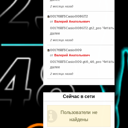
2 месяца назад
00176RFSCasio008GT2
от
Валерий Анатольевич
00176RFSCasio008GT2.gt2_pro
Читать
далее
2 месяца назад
00176RFSCasio009
от
Валерий Анатольевич
00176RFSCasio009.gt6_46_pro
Читать
далее
2 месяца назад
Сейчас в сети
Пользователи не
найдены