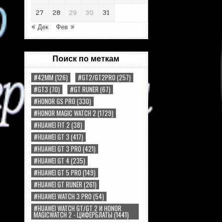
27
28
29
30
31
« Дек
Фев »
Поиск по меткам
#42MM
(126)
#GT2/GT2PRO
(257)
#GT3
(70)
#GT RUNER
(67)
#HONOR GS PRO
(330)
#HONOR MAGIC WATCH 2
(1729)
#HUAWEI FIT 2
(38)
#HUAWEI GT 3
(417)
#HUAWEI GT 3 PRO
(421)
#HUAWEI GT 4
(235)
#HUAWEI GT 5 PRO
(149)
#HUAWEI GT RUNER
(261)
#HUAWEI WATCH 3 PRO
(54)
#HUAWEI WATCH GT/GT 2 И HONOR
MAGICWATCH 2 - ЦИФЕРБЛАТЫ
(1441)