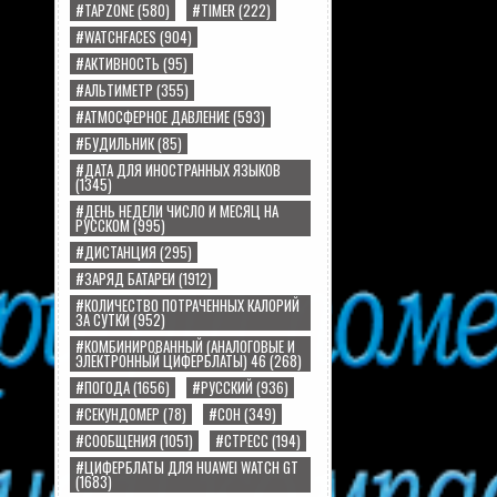
#TAPZONE
(580)
#TIMER
(222)
#WATCHFACES
(904)
#АКТИВНОСТЬ
(95)
#АЛЬТИМЕТР
(355)
#АТМОСФЕРНОЕ ДАВЛЕНИЕ
(593)
#БУДИЛЬНИК
(85)
#ДАТА ДЛЯ ИНОСТРАННЫХ ЯЗЫКОВ
(1345)
#ДЕНЬ НЕДЕЛИ ЧИСЛО И МЕСЯЦ НА
РУССКОМ
(995)
#ДИСТАНЦИЯ
(295)
#ЗАРЯД БАТАРЕИ
(1912)
#КОЛИЧЕСТВО ПОТРАЧЕННЫХ КАЛОРИЙ
ЗА СУТКИ
(952)
#КОМБИНИРОВАННЫЙ (АНАЛОГОВЫЕ И
ЭЛЕКТРОННЫЙ ЦИФЕРБЛАТЫ) 46
(268)
#ПОГОДА
(1656)
#РУССКИЙ
(936)
#СЕКУНДОМЕР
(78)
#СОН
(349)
#СООБЩЕНИЯ
(1051)
#СТРЕСС
(194)
#ЦИФЕРБЛАТЫ ДЛЯ HUAWEI WATCH GT
(1683)