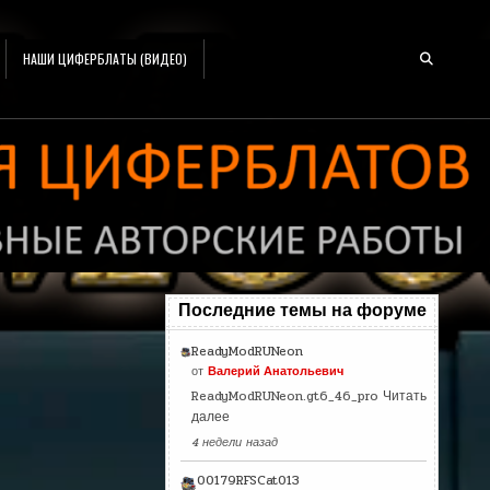
НАШИ ЦИФЕРБЛАТЫ (ВИДЕО)
Последние темы на форуме
ReadyModRUNeon
от
Валерий Анатольевич
ReadyModRUNeon.gt6_46_pro
Читать
далее
4 недели назад
00179RFSCat013