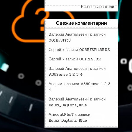
Все пользователи
Свежие комментарии
Валерий Анатольевич
к записи
001RFSFit3
Сергей
к записи
003RFSFit3RUS
Сергей
к записи
001RFSFit3
Валерий Анатольевич
к записи
A36Sense 1 2 3 4
Аноним
к записи
A36Sense 1 2 3
4
Валерий Анатольевич
к записи
Rolex_Daytona_Blue
VincentPluff
к записи
Rolex_Daytona_Blue