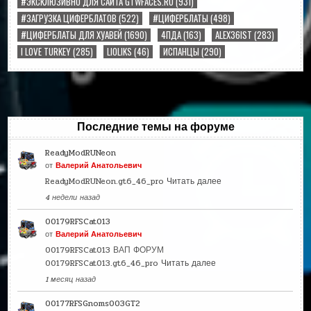
#ЭКСКЛЮЗИВНО ДЛЯ САЙТА GTWFACES.RU
(931)
#ЗАГРУЗКА ЦИФЕРБЛАТОВ
(522)
#ЦИФЕРБЛАТЫ
(498)
#ЦИФЕРБЛАТЫ ДЛЯ ХУАВЕЙ
(1690)
4ПДА
(163)
ALEX36IST
(283)
I LOVE TURKEY
(285)
LIOLIKS
(46)
ИСПАНЦЫ
(290)
Последние темы на форуме
ReadyModRUNeon
от
Валерий Анатольевич
ReadyModRUNeon.gt6_46_pro
Читать далее
4 недели назад
00179RFSCat013
от
Валерий Анатольевич
00179RFSCat013 ВАП ФОРУМ
00179RFSCat013.gt6_46_pro
Читать далее
1 месяц назад
00177RFSGnoms003GT2