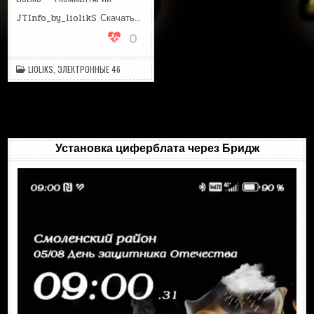
ЗАПИСИ
JTINFO_BY_LIOLIKS
JTInfo_by_liolikS Скачать…
0
LIOLIKS
,
ЭЛЕКТРОННЫЕ 46
Установка циферблата через Бридж
Видеоплеер