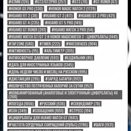
#42MM
(126)
#GT2/GT2PRO
(257)
#GT3
(70)
#GT RUNER
(67)
#HONOR GS PRO
(330)
#HONOR MAGIC WATCH 2
(1729)
#HUAWEI FIT 2
(38)
#HUAWEI GT 3
(417)
#HUAWEI GT 3 PRO
(421)
#HUAWEI GT 4
(235)
#HUAWEI GT 5 PRO
(149)
#HUAWEI GT RUNER
(261)
#HUAWEI WATCH 3 PRO
(54)
#HUAWEI WATCH GT/GT 2 И HONOR MAGICWATCH 2 - ЦИФЕРБЛАТЫ
(1441)
#TAPZONE
(580)
#TIMER
(222)
#WATCHFACES
(904)
#АКТИВНОСТЬ
(95)
#АЛЬТИМЕТР
(355)
#АТМОСФЕРНОЕ ДАВЛЕНИЕ
(593)
#БУДИЛЬНИК
(85)
#ДАТА ДЛЯ ИНОСТРАННЫХ ЯЗЫКОВ
(1345)
#ДЕНЬ НЕДЕЛИ ЧИСЛО И МЕСЯЦ НА РУССКОМ
(995)
#ДИСТАНЦИЯ
(295)
#ЗАРЯД БАТАРЕИ
(1912)
#КОЛИЧЕСТВО ПОТРАЧЕННЫХ КАЛОРИЙ ЗА СУТКИ
(952)
#КОМБИНИРОВАННЫЙ (АНАЛОГОВЫЕ И ЭЛЕКТРОННЫЙ ЦИФЕРБЛАТЫ) 46
(268)
#ПОГОДА
(1656)
#РУССКИЙ
(936)
#СЕКУНДОМЕР
(78)
#СОН
(349)
#СООБЩЕНИЯ
(1051)
#СТРЕСС
(194)
#ЦИФЕРБЛАТЫ ДЛЯ HUAWEI WATCH GT
(1683)
#ЧАСТОТА СЕРДЕЧНЫХ СОКРАЩЕНИЙ (ПУЛЬС)
(1786)
#ШАГИ
(1931)