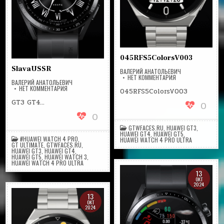
045RFS5ColorsV003
SlavaUSSR
ВАЛЕРИЙ АНАТОЛЬЕВИЧ
НА
НЕТ КОММЕНТАРИЯ
ВАЛЕРИЙ АНАТОЛЬЕВИЧ
045RFS5COLORSV
НА
НЕТ КОММЕНТАРИЯ
045RFS5ColorsV003
SLAVAUSSR
GT3 GT4…
0
0
GTWFACES.RU
,
HUAWEI GT3
,
HUAWEI GT4
,
HUAWEI GT5
,
#HUAWEI WATCH 4 PRO
,
HUAWEI WATCH 4 PRO ULTRA
GT ULTIMATE
,
GTWFACES.RU
,
HUAWEI GT3
,
HUAWEI GT4
,
HUAWEI GT5
,
HUAWEI WATCH 3
,
HUAWEI WATCH 4 PRO ULTRA
13
ОКТ
2024
13
ОКТ
2024