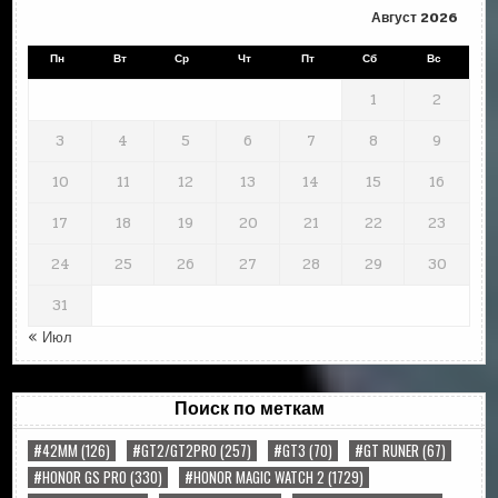
Август 2026
Пн
Вт
Ср
Чт
Пт
Сб
Вс
1
2
3
4
5
6
7
8
9
10
11
12
13
14
15
16
17
18
19
20
21
22
23
24
25
26
27
28
29
30
31
« Июл
Поиск по меткам
#42MM
(126)
#GT2/GT2PRO
(257)
#GT3
(70)
#GT RUNER
(67)
#HONOR GS PRO
(330)
#HONOR MAGIC WATCH 2
(1729)