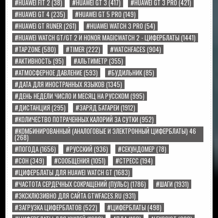
#HUAWEI FIT 2
(38)
#HUAWEI GT 3
(417)
#HUAWEI GT 3 PRO
(421)
#HUAWEI GT 4
(235)
#HUAWEI GT 5 PRO
(149)
#HUAWEI GT RUNER
(261)
#HUAWEI WATCH 3 PRO
(54)
#HUAWEI WATCH GT/GT 2 И HONOR MAGICWATCH 2 - ЦИФЕРБЛАТЫ
(1441)
#TAPZONE
(580)
#TIMER
(222)
#WATCHFACES
(904)
#АКТИВНОСТЬ
(95)
#АЛЬТИМЕТР
(355)
#АТМОСФЕРНОЕ ДАВЛЕНИЕ
(593)
#БУДИЛЬНИК
(85)
#ДАТА ДЛЯ ИНОСТРАННЫХ ЯЗЫКОВ
(1345)
#ДЕНЬ НЕДЕЛИ ЧИСЛО И МЕСЯЦ НА РУССКОМ
(995)
#ДИСТАНЦИЯ
(295)
#ЗАРЯД БАТАРЕИ
(1912)
#КОЛИЧЕСТВО ПОТРАЧЕННЫХ КАЛОРИЙ ЗА СУТКИ
(952)
#КОМБИНИРОВАННЫЙ (АНАЛОГОВЫЕ И ЭЛЕКТРОННЫЙ ЦИФЕРБЛАТЫ) 46
(268)
#ПОГОДА
(1656)
#РУССКИЙ
(936)
#СЕКУНДОМЕР
(78)
#СОН
(349)
#СООБЩЕНИЯ
(1051)
#СТРЕСС
(194)
#ЦИФЕРБЛАТЫ ДЛЯ HUAWEI WATCH GT
(1683)
#ЧАСТОТА СЕРДЕЧНЫХ СОКРАЩЕНИЙ (ПУЛЬС)
(1786)
#ШАГИ
(1931)
#ЭКСКЛЮЗИВНО ДЛЯ САЙТА GTWFACES.RU
(931)
#ЗАГРУЗКА ЦИФЕРБЛАТОВ
(522)
#ЦИФЕРБЛАТЫ
(498)