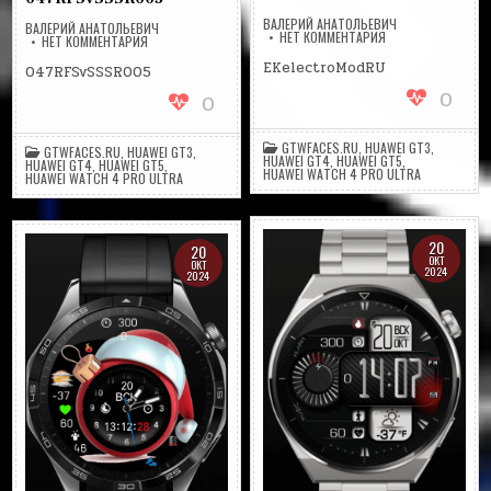
ВАЛЕРИЙ АНАТОЛЬЕВИЧ
ВАЛЕРИЙ АНАТОЛЬЕВИЧ
НА
НЕТ КОММЕНТАРИЯ
НА
НЕТ КОММЕНТАРИЯ
EKELECTROMODRU
047RFSVSSSR005
EKelectroModRU
047RFSvSSSR005
0
0
GTWFACES.RU
,
HUAWEI GT3
,
GTWFACES.RU
,
HUAWEI GT3
,
HUAWEI GT4
,
HUAWEI GT5
,
HUAWEI GT4
,
HUAWEI GT5
,
HUAWEI WATCH 4 PRO ULTRA
HUAWEI WATCH 4 PRO ULTRA
20
20
ОКТ
ОКТ
2024
2024