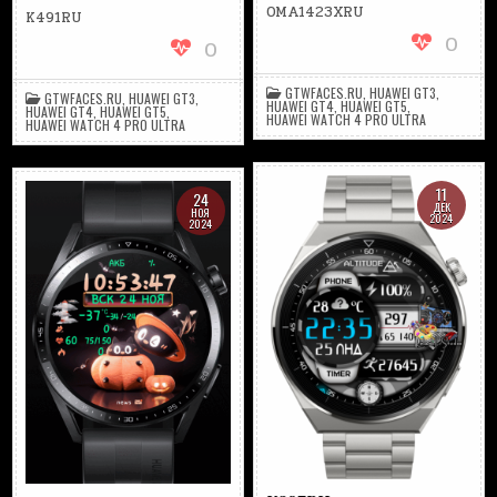
OMA1423XRU
K491RU
0
0
GTWFACES.RU
,
HUAWEI GT3
,
GTWFACES.RU
,
HUAWEI GT3
,
HUAWEI GT4
,
HUAWEI GT5
,
HUAWEI GT4
,
HUAWEI GT5
,
HUAWEI WATCH 4 PRO ULTRA
HUAWEI WATCH 4 PRO ULTRA
11
24
ДЕК
НОЯ
2024
2024