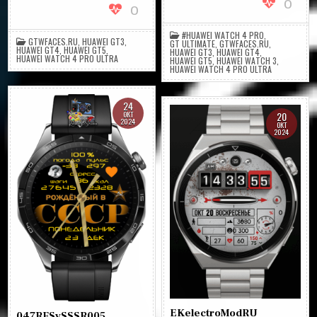
0
0
#HUAWEI WATCH 4 PRO
,
GTWFACES.RU
,
HUAWEI GT3
,
GT ULTIMATE
,
GTWFACES.RU
,
HUAWEI GT4
,
HUAWEI GT5
,
HUAWEI GT3
,
HUAWEI GT4
,
HUAWEI WATCH 4 PRO ULTRA
HUAWEI GT5
,
HUAWEI WATCH 3
,
HUAWEI WATCH 4 PRO ULTRA
24
20
ОКТ
2024
ОКТ
2024
EKelectroModRU
047RFSvSSSR005