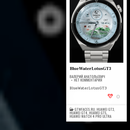
BlueWaterLotusGT3
ВАЛЕРИЙ АНАТОЛЬЕВИЧ
НА
НЕТ КОММЕНТАРИЯ
BLUEWATERLOTUS
BlueWaterLotusGT3
0
GTWFACES.RU
,
HUAWEI GT3
,
HUAWEI GT4
,
HUAWEI GT5
,
HUAWEI WATCH 4 PRO ULTRA