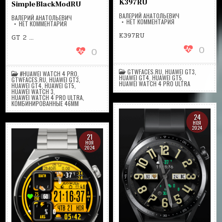
K397RU
SimpleBlackModRU
ВАЛЕРИЙ АНАТОЛЬЕВИЧ
ВАЛЕРИЙ АНАТОЛЬЕВИЧ
НА
НЕТ КОММЕНТАРИЯ
НА
НЕТ КОММЕНТАРИЯ
K397RU
SIMPLEBLACKMODRU
K397RU
GT 2 …
0
0
GTWFACES.RU
,
HUAWEI GT3
,
#HUAWEI WATCH 4 PRO
,
HUAWEI GT4
,
HUAWEI GT5
,
GTWFACES.RU
,
HUAWEI GT3
,
HUAWEI WATCH 4 PRO ULTRA
HUAWEI GT4
,
HUAWEI GT5
,
HUAWEI WATCH 3
,
HUAWEI WATCH 4 PRO ULTRA
,
КОМБИНИРОВАННЫЕ 46ММ
24
НОЯ
2024
21
НОЯ
2024