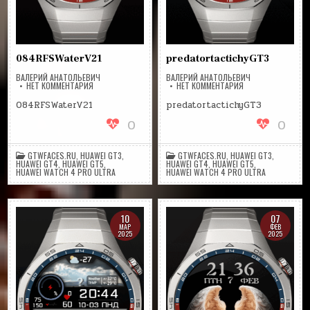
084RFSWaterV21
predatortactichyGT3
ВАЛЕРИЙ АНАТОЛЬЕВИЧ
ВАЛЕРИЙ АНАТОЛЬЕВИЧ
НА
НА
НЕТ КОММЕНТАРИЯ
НЕТ КОММЕНТАРИЯ
084RFSWATERV21
PREDATORTACTICH
084RFSWaterV21
predatortactichyGT3
0
0
GTWFACES.RU
,
HUAWEI GT3
,
GTWFACES.RU
,
HUAWEI GT3
,
HUAWEI GT4
,
HUAWEI GT5
,
HUAWEI GT4
,
HUAWEI GT5
,
HUAWEI WATCH 4 PRO ULTRA
HUAWEI WATCH 4 PRO ULTRA
10
07
МАР
ФЕВ
2025
2025