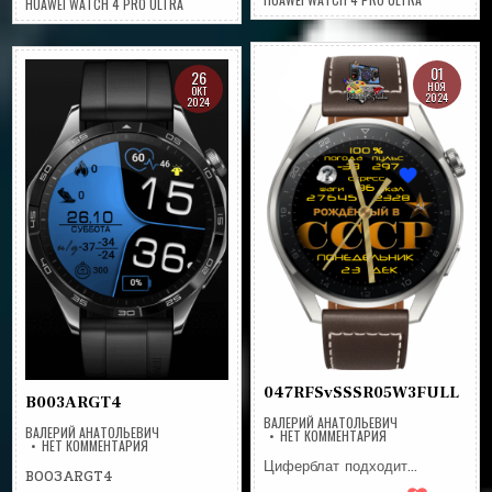
HUAWEI WATCH 4 PRO ULTRA
01
26
НОЯ
ОКТ
2024
2024
047RFSvSSSR05W3FULL
B003ARGT4
ВАЛЕРИЙ АНАТОЛЬЕВИЧ
ВАЛЕРИЙ АНАТОЛЬЕВИЧ
НА
НЕТ КОММЕНТАРИЯ
НА
НЕТ КОММЕНТАРИЯ
047RFSVSSSR05W
B003ARGT4
Циферблат подходит…
B003ARGT4