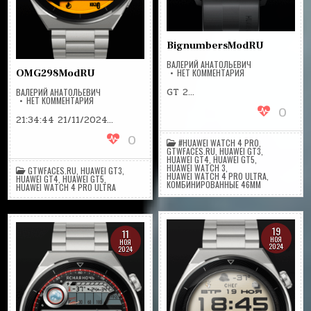
BignumbersModRU
ВАЛЕРИЙ АНАТОЛЬЕВИЧ
НА
НЕТ КОММЕНТАРИЯ
OMG298ModRU
BIGNUMBERSMODR
GT 2…
ВАЛЕРИЙ АНАТОЛЬЕВИЧ
НА
НЕТ КОММЕНТАРИЯ
OMG298MODRU
0
21:34:44 21/11/2024…
0
#HUAWEI WATCH 4 PRO
,
GTWFACES.RU
,
HUAWEI GT3
,
HUAWEI GT4
,
HUAWEI GT5
,
HUAWEI WATCH 3
,
GTWFACES.RU
,
HUAWEI GT3
,
HUAWEI WATCH 4 PRO ULTRA
,
HUAWEI GT4
,
HUAWEI GT5
,
КОМБИНИРОВАННЫЕ 46ММ
HUAWEI WATCH 4 PRO ULTRA
19
11
НОЯ
НОЯ
2024
2024