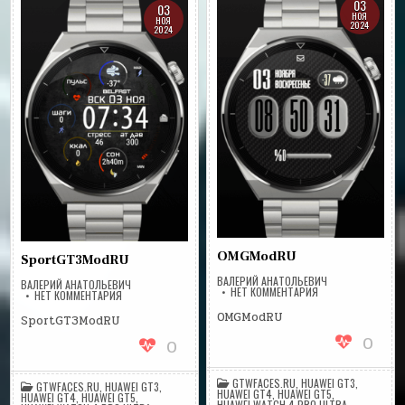
03
03
НОЯ
НОЯ
2024
2024
OMGModRU
SportGT3ModRU
ВАЛЕРИЙ АНАТОЛЬЕВИЧ
ВАЛЕРИЙ АНАТОЛЬЕВИЧ
НА
НЕТ КОММЕНТАРИЯ
НА
НЕТ КОММЕНТАРИЯ
OMGMODRU
SPORTGT3MODRU
OMGModRU
SportGT3ModRU
0
0
GTWFACES.RU
,
HUAWEI GT3
,
GTWFACES.RU
,
HUAWEI GT3
,
HUAWEI GT4
,
HUAWEI GT5
,
HUAWEI GT4
,
HUAWEI GT5
,
HUAWEI WATCH 4 PRO ULTRA