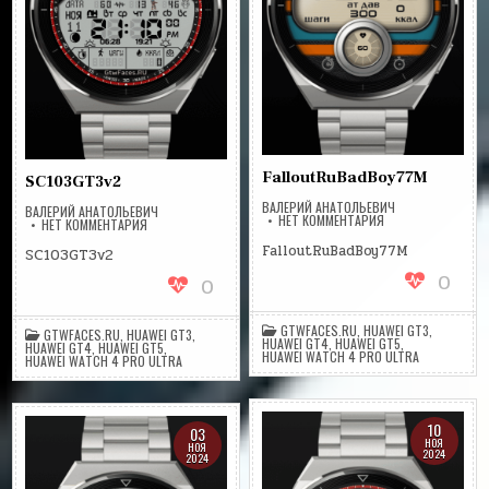
FalloutRuBadBoy77M
SC103GT3v2
ВАЛЕРИЙ АНАТОЛЬЕВИЧ
ВАЛЕРИЙ АНАТОЛЬЕВИЧ
НА
НЕТ КОММЕНТАРИЯ
НА
НЕТ КОММЕНТАРИЯ
FALLOUTRUBADBOY
SC103GT3V2
FalloutRuBadBoy77M
SC103GT3v2
0
0
GTWFACES.RU
,
HUAWEI GT3
,
GTWFACES.RU
,
HUAWEI GT3
,
HUAWEI GT4
,
HUAWEI GT5
,
HUAWEI GT4
,
HUAWEI GT5
,
HUAWEI WATCH 4 PRO ULTRA
HUAWEI WATCH 4 PRO ULTRA
10
03
НОЯ
НОЯ
2024
2024