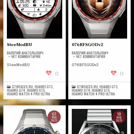
SteeModRU
076RFSGODv2
ВАЛЕРИЙ АНАТОЛЬЕВИЧ
ВАЛЕРИЙ АНАТОЛЬЕВИЧ
НА
НА
НЕТ КОММЕНТАРИЯ
НЕТ КОММЕНТАРИЯ
STEEMODRU
076RFSGODV2
SteeModRU
076RFSGODv2
0
0
GTWFACES.RU
,
HUAWEI GT3
,
GTWFACES.RU
,
HUAWEI GT3
,
HUAWEI GT4
,
HUAWEI GT5
,
HUAWEI GT4
,
HUAWEI GT5
,
HUAWEI WATCH 4 PRO ULTRA
HUAWEI WATCH 4 PRO ULTRA
07
10
ФЕВ
ЯНВ
2025
2025