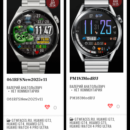
ЯНВ
ДЕК
2025
2024
PM183ModRU
061RFSNew2025v11
ВАЛЕРИЙ АНАТОЛЬЕВИЧ
ВАЛЕРИЙ АНАТОЛЬЕВИЧ
НА
НЕТ КОММЕНТАРИЯ
НА
НЕТ КОММЕНТАРИЯ
PM183MODRU
061RFSNEW2025V11
PM183ModRU
061RFSNew2025v11
0
0
GTWFACES.RU
,
HUAWEI GT3
,
GTWFACES.RU
,
HUAWEI GT3
,
HUAWEI GT4
,
HUAWEI GT5
,
HUAWEI GT4
,
HUAWEI GT5
,
HUAWEI WATCH 4 PRO ULTRA
HUAWEI WATCH 4 PRO ULTRA