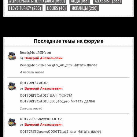
#ЦИФЕРБЛАТЫ ДЛЯ ХУАВЕЙ
(1690)
4ПДА
(163)
ALEX36IST
(283)
I LOVE TURKEY
(285)
LIOLIKS
(46)
ИСПАНЦЫ
(290)
Последние темы на форуме
ReadyModRUNeon
от
Валерий Анатольевич
ReadyModRUNeon.gt6_46_pro
Читать далее
4 недели назад
00179RFSCat013
от
Валерий Анатольевич
00179RFSCat013 ВАП ФОРУМ
00179RFSCat013.gt6_46_pro
Читать далее
1 месяц назад
00177RFSGnoms003GT2
от
Валерий Анатольевич
00177RFSGnoms003GT2.gt2_pro
Читать далее