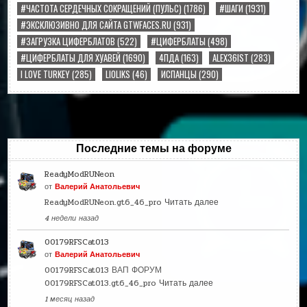
#ЧАСТОТА СЕРДЕЧНЫХ СОКРАЩЕНИЙ (ПУЛЬС)
(1786)
#ШАГИ
(1931)
#ЭКСКЛЮЗИВНО ДЛЯ САЙТА GTWFACES.RU
(931)
#ЗАГРУЗКА ЦИФЕРБЛАТОВ
(522)
#ЦИФЕРБЛАТЫ
(498)
#ЦИФЕРБЛАТЫ ДЛЯ ХУАВЕЙ
(1690)
4ПДА
(163)
ALEX36IST
(283)
I LOVE TURKEY
(285)
LIOLIKS
(46)
ИСПАНЦЫ
(290)
Последние темы на форуме
ReadyModRUNeon
от
Валерий Анатольевич
ReadyModRUNeon.gt6_46_pro
Читать далее
4 недели назад
00179RFSCat013
от
Валерий Анатольевич
00179RFSCat013 ВАП ФОРУМ
00179RFSCat013.gt6_46_pro
Читать далее
1 месяц назад