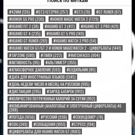
Поиск по меткам
#42MM
(126)
#GT2/GT2PRO
(257)
#GT3
(70)
#GT RUNER
(67)
#HONOR GS PRO
(330)
#HONOR MAGIC WATCH 2
(1729)
#HUAWEI FIT 2
(38)
#HUAWEI GT 3
(417)
#HUAWEI GT 3 PRO
(421)
#HUAWEI GT 4
(235)
#HUAWEI GT 5 PRO
(149)
#HUAWEI GT RUNER
(261)
#HUAWEI WATCH 3 PRO
(54)
#HUAWEI WATCH GT/GT 2 И HONOR MAGICWATCH 2 - ЦИФЕРБЛАТЫ
(1441)
#TAPZONE
(580)
#TIMER
(222)
#WATCHFACES
(904)
#АКТИВНОСТЬ
(95)
#АЛЬТИМЕТР
(355)
#АТМОСФЕРНОЕ ДАВЛЕНИЕ
(593)
#БУДИЛЬНИК
(85)
#ДАТА ДЛЯ ИНОСТРАННЫХ ЯЗЫКОВ
(1345)
#ДЕНЬ НЕДЕЛИ ЧИСЛО И МЕСЯЦ НА РУССКОМ
(995)
#ДИСТАНЦИЯ
(295)
#ЗАРЯД БАТАРЕИ
(1912)
#КОЛИЧЕСТВО ПОТРАЧЕННЫХ КАЛОРИЙ ЗА СУТКИ
(952)
#КОМБИНИРОВАННЫЙ (АНАЛОГОВЫЕ И ЭЛЕКТРОННЫЙ ЦИФЕРБЛАТЫ) 46
(268)
#ПОГОДА
(1656)
#РУССКИЙ
(936)
#СЕКУНДОМЕР
(78)
#СОН
(349)
#СООБЩЕНИЯ
(1051)
#СТРЕСС
(194)
#ЦИФЕРБЛАТЫ ДЛЯ HUAWEI WATCH GT
(1683)