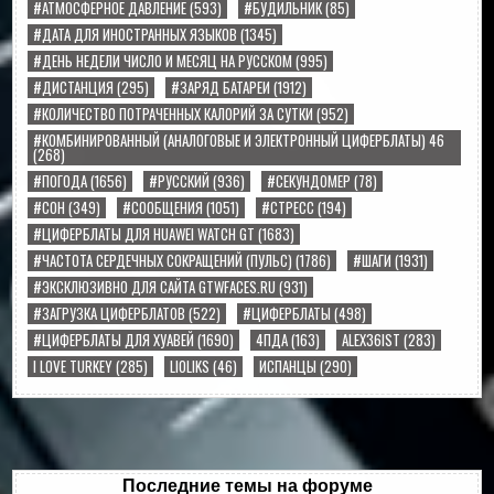
#АТМОСФЕРНОЕ ДАВЛЕНИЕ
(593)
#БУДИЛЬНИК
(85)
#ДАТА ДЛЯ ИНОСТРАННЫХ ЯЗЫКОВ
(1345)
#ДЕНЬ НЕДЕЛИ ЧИСЛО И МЕСЯЦ НА РУССКОМ
(995)
#ДИСТАНЦИЯ
(295)
#ЗАРЯД БАТАРЕИ
(1912)
#КОЛИЧЕСТВО ПОТРАЧЕННЫХ КАЛОРИЙ ЗА СУТКИ
(952)
#КОМБИНИРОВАННЫЙ (АНАЛОГОВЫЕ И ЭЛЕКТРОННЫЙ ЦИФЕРБЛАТЫ) 46
(268)
#ПОГОДА
(1656)
#РУССКИЙ
(936)
#СЕКУНДОМЕР
(78)
#СОН
(349)
#СООБЩЕНИЯ
(1051)
#СТРЕСС
(194)
#ЦИФЕРБЛАТЫ ДЛЯ HUAWEI WATCH GT
(1683)
#ЧАСТОТА СЕРДЕЧНЫХ СОКРАЩЕНИЙ (ПУЛЬС)
(1786)
#ШАГИ
(1931)
#ЭКСКЛЮЗИВНО ДЛЯ САЙТА GTWFACES.RU
(931)
#ЗАГРУЗКА ЦИФЕРБЛАТОВ
(522)
#ЦИФЕРБЛАТЫ
(498)
#ЦИФЕРБЛАТЫ ДЛЯ ХУАВЕЙ
(1690)
4ПДА
(163)
ALEX36IST
(283)
I LOVE TURKEY
(285)
LIOLIKS
(46)
ИСПАНЦЫ
(290)
Последние темы на форуме