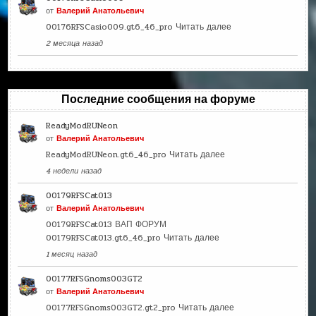
от
Валерий Анатольевич
00176RFSCasio009.gt6_46_pro
Читать далее
2 месяца назад
Последние сообщения на форуме
ReadyModRUNeon
от
Валерий Анатольевич
ReadyModRUNeon.gt6_46_pro
Читать далее
4 недели назад
00179RFSCat013
от
Валерий Анатольевич
00179RFSCat013 ВАП ФОРУМ
00179RFSCat013.gt6_46_pro
Читать далее
1 месяц назад
00177RFSGnoms003GT2
от
Валерий Анатольевич
00177RFSGnoms003GT2.gt2_pro
Читать далее