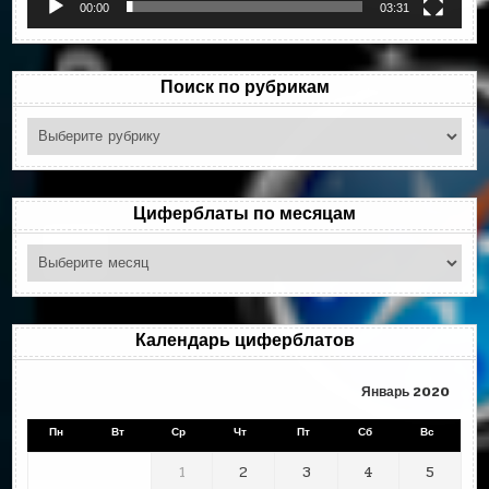
00:00
03:31
Поиск по рубрикам
Поиск
по
рубрикам
Циферблаты по месяцам
Циферблаты
по
месяцам
Календарь циферблатов
Январь 2020
Пн
Вт
Ср
Чт
Пт
Сб
Вс
1
2
3
4
5