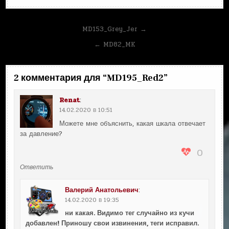
Навигация
MD153_Grey_Jer →
по
← MD82_MK
записям
2 комментария для “
MD195_Red2
”
Renat
:
14.02.2020 в 10:51
Можете мне объяснить, какая шкала отвечает
за давление?
0
Ответить
Валерий Анатольевич
:
14.02.2020 в 19:35
ни какая. Видимо тег случайно из кучи
добавлен! Приношу свои извинения, теги исправил.