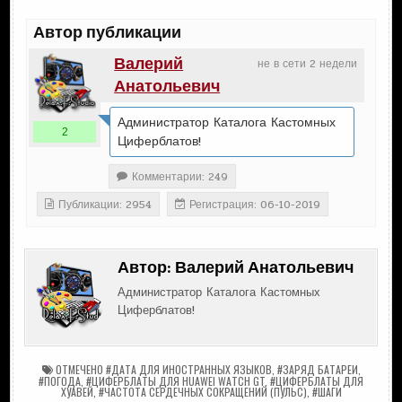
Автор публикации
Валерий
не в сети 2 недели
Анатольевич
Администратор Каталога Кастомных
2
Циферблатов!
Комментарии: 249
Публикации: 2954
Регистрация: 06-10-2019
Автор:
Валерий Анатольевич
Администратор Каталога Кастомных
Циферблатов!
ОТМЕЧЕНО
#ДАТА ДЛЯ ИНОСТРАННЫХ ЯЗЫКОВ
,
#ЗАРЯД БАТАРЕИ
,
#ПОГОДА
,
#ЦИФЕРБЛАТЫ ДЛЯ HUAWEI WATCH GT
,
#ЦИФЕРБЛАТЫ ДЛЯ
ХУАВЕЙ
,
#ЧАСТОТА СЕРДЕЧНЫХ СОКРАЩЕНИЙ (ПУЛЬС)
,
#ШАГИ