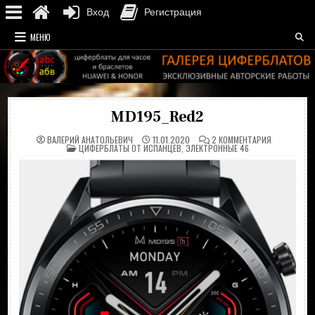
Вход
Регистрация
Перейти
МЕНЮ
к
содержимому
MD195_Red2
К
ВАЛЕРИЙ АНАТОЛЬЕВИЧ
11.01.2020
2 КОММЕНТАРИЯ
ОПУБЛИКОВАНО
ЗАПИСИ
ЦИФЕРБЛАТЫ ОТ ИСПАНЦЕВ
,
ЭЛЕКТРОННЫЕ 46
В
MD195_RED2