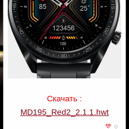
Скачать :
MD195_Red2_2.1.1.hwt
0