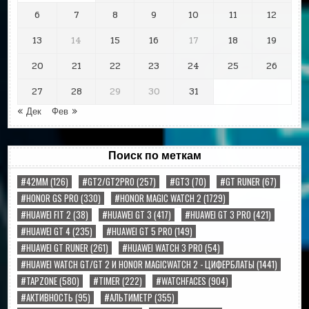
6
7
8
9
10
11
12
13
14
15
16
17
18
19
20
21
22
23
24
25
26
27
28
29
30
31
« Дек
Фев »
Поиск по меткам
#42MM
(126)
#GT2/GT2PRO
(257)
#GT3
(70)
#GT RUNER
(67)
#HONOR GS PRO
(330)
#HONOR MAGIC WATCH 2
(1729)
#HUAWEI FIT 2
(38)
#HUAWEI GT 3
(417)
#HUAWEI GT 3 PRO
(421)
#HUAWEI GT 4
(235)
#HUAWEI GT 5 PRO
(149)
#HUAWEI GT RUNER
(261)
#HUAWEI WATCH 3 PRO
(54)
#HUAWEI WATCH GT/GT 2 И HONOR MAGICWATCH 2 - ЦИФЕРБЛАТЫ
(1441)
#TAPZONE
(580)
#TIMER
(222)
#WATCHFACES
(904)
#АКТИВНОСТЬ
(95)
#АЛЬТИМЕТР
(355)