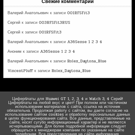
Свежие комментарии
Валерий Анатольевич
к записи
001RFSFit3
Сергей
к записи
003RFSFit3RUS
Сергей
к записи
001RFSFit3
Валерий Анатольевич
к записи
A36Sense 1 2 3 4
Аноним
к записи
A36Sense 1 2 3 4
Валерий Анатольевич
к записи
Rolex_Daytona_Blue
VincentPluff
к записи
Rolex_Daytona_Blue
Циферблаты для Huawei GT 1, 2, 3, 4 и Watch 3, 4 Серий!
Циферблаты на любой вкус и цвет! При полном или частичном
использовании материалов с сайта, ссылка на источник
обязательна. Продолжая работу с сайтом, вы даете согласие на
использование сайтом cookies и обработку персональных данных
в целях функционирования сайта. Все данные, представленные на
сайте, носят сугубо информационный характер и не являются
исчерпывающими. Для более подробной информации следует
обращаться к менеджерам компании по указанным на сайте
телефонам. Вся представленная на сайте информация,