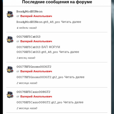
Последние сообщения на форуме
ReadyModRUNeon
от
Валерий Анатольевич
ReadyModRUNeon.gt6_46_pro
Читать далее
4 недели назад
00179RFSCat013
от
Валерий Анатольевич
00179RFSCat013 ВАП ФОРУМ
00179RFSCat013.gt6_46_pro
Читать далее
1 месяц назад
00177RFSGnoms003GT2
от
Валерий Анатольевич
00177RFSGnoms003GT2.gt2_pro
Читать далее
2 месяца назад
00176RFSCasio008GT2
от
Валерий Анатольевич
00176RFSCasio008GT2.gt2_pro
Читать далее
2 месяца назад