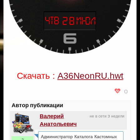
Скачать :
A36NeonRU.hwt
0
Автор публикации
Валерий
не в сети 3 недели
Анатольевич
Администратор Каталога Кастомных