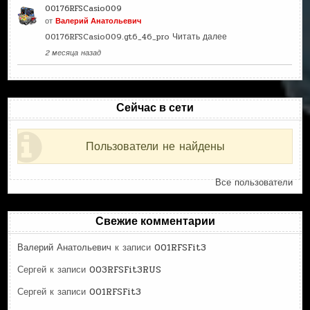
00176RFSCasio009
от
Валерий Анатольевич
00176RFSCasio009.gt6_46_pro
Читать далее
2 месяца назад
Сейчас в сети
Пользователи не найдены
Все пользователи
Свежие комментарии
Валерий Анатольевич
к записи
001RFSFit3
Сергей
к записи
003RFSFit3RUS
Сергей
к записи
001RFSFit3