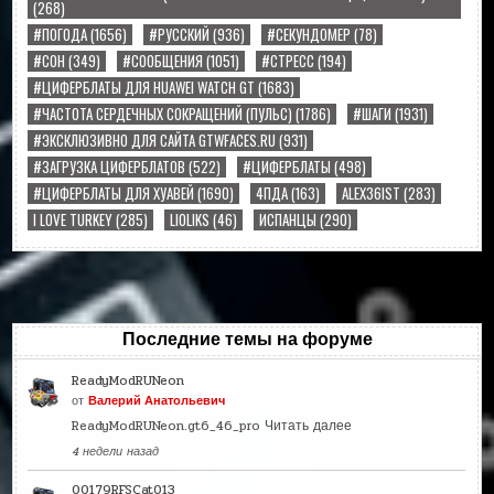
(268)
#ПОГОДА
(1656)
#РУССКИЙ
(936)
#СЕКУНДОМЕР
(78)
#СОН
(349)
#СООБЩЕНИЯ
(1051)
#СТРЕСС
(194)
#ЦИФЕРБЛАТЫ ДЛЯ HUAWEI WATCH GT
(1683)
#ЧАСТОТА СЕРДЕЧНЫХ СОКРАЩЕНИЙ (ПУЛЬС)
(1786)
#ШАГИ
(1931)
#ЭКСКЛЮЗИВНО ДЛЯ САЙТА GTWFACES.RU
(931)
#ЗАГРУЗКА ЦИФЕРБЛАТОВ
(522)
#ЦИФЕРБЛАТЫ
(498)
#ЦИФЕРБЛАТЫ ДЛЯ ХУАВЕЙ
(1690)
4ПДА
(163)
ALEX36IST
(283)
I LOVE TURKEY
(285)
LIOLIKS
(46)
ИСПАНЦЫ
(290)
Последние темы на форуме
ReadyModRUNeon
от
Валерий Анатольевич
ReadyModRUNeon.gt6_46_pro
Читать далее
4 недели назад
00179RFSCat013