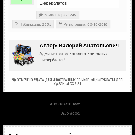
2
Циферблатов!
Комментарии: 249
Публикации: 2954
Регистрация: 06-10-2019
Автор:
Валерий Анатольевич
Администратор Каталога Кастомных
Циферблатов!
ОТМЕЧЕНО
#ДАТА ДЛЯ ИНОСТРАННЫХ ЯЗЫКОВ
,
#ЦИФЕРБЛАТЫ ДЛЯ
ХУАВЕЙ
,
ALEX36IST
Навигация
A36BMAru1.hwt →
по
← A36Wood
записям