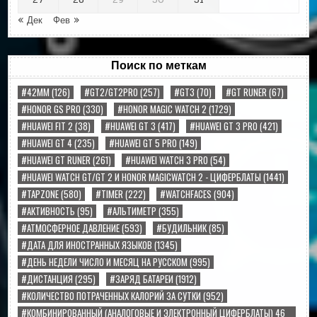
27
28
29
30
31
« Дек
Фев »
Поиск по меткам
#42MM
(126)
#GT2/GT2PRO
(257)
#GT3
(70)
#GT RUNER
(67)
#HONOR GS PRO
(330)
#HONOR MAGIC WATCH 2
(1729)
#HUAWEI FIT 2
(38)
#HUAWEI GT 3
(417)
#HUAWEI GT 3 PRO
(421)
#HUAWEI GT 4
(235)
#HUAWEI GT 5 PRO
(149)
#HUAWEI GT RUNER
(261)
#HUAWEI WATCH 3 PRO
(54)
#HUAWEI WATCH GT/GT 2 И HONOR MAGICWATCH 2 - ЦИФЕРБЛАТЫ
(1441)
#TAPZONE
(580)
#TIMER
(222)
#WATCHFACES
(904)
#АКТИВНОСТЬ
(95)
#АЛЬТИМЕТР
(355)
#АТМОСФЕРНОЕ ДАВЛЕНИЕ
(593)
#БУДИЛЬНИК
(85)
#ДАТА ДЛЯ ИНОСТРАННЫХ ЯЗЫКОВ
(1345)
#ДЕНЬ НЕДЕЛИ ЧИСЛО И МЕСЯЦ НА РУССКОМ
(995)
#ДИСТАНЦИЯ
(295)
#ЗАРЯД БАТАРЕИ
(1912)
#КОЛИЧЕСТВО ПОТРАЧЕННЫХ КАЛОРИЙ ЗА СУТКИ
(952)
#КОМБИНИРОВАННЫЙ (АНАЛОГОВЫЕ И ЭЛЕКТРОННЫЙ ЦИФЕРБЛАТЫ) 46