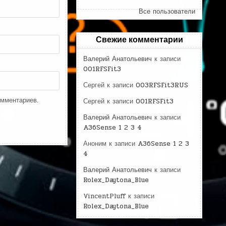
Все пользователи
Свежие комментарии
Валерий Анатольевич
к записи
001RFSFit3
Сергей
к записи
003RFSFit3RUS
омментариев.
Сергей
к записи
001RFSFit3
Валерий Анатольевич
к записи
A36Sense 1 2 3 4
Аноним
к записи
A36Sense 1 2 3
4
Валерий Анатольевич
к записи
Rolex_Daytona_Blue
VincentPluff
к записи
Rolex_Daytona_Blue