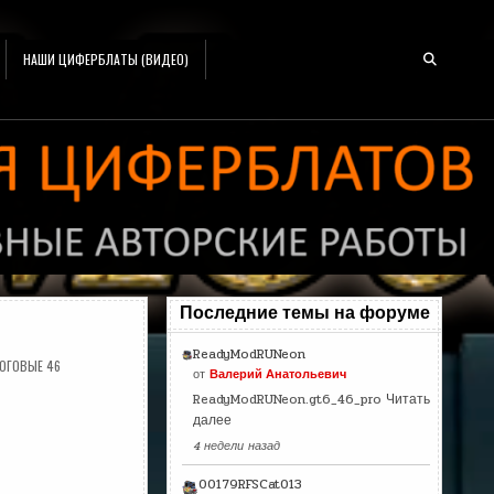
НАШИ ЦИФЕРБЛАТЫ (ВИДЕО)
Последние темы на форуме
ReadyModRUNeon
ОГОВЫЕ 46
от
Валерий Анатольевич
ReadyModRUNeon.gt6_46_pro
Читать
далее
4 недели назад
00179RFSCat013