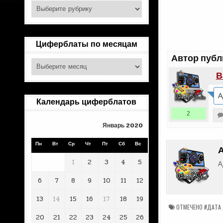
Поиск
по
рубрикам
Циферблаты по месяцам
Автор публ
Циферблаты
по
В
месяцам
А
Календарь циферблатов
2
Январь 2020
Пн
Вт
Ср
Чт
Пт
Сб
Вс
1
2
3
4
5
А
6
7
8
9
10
11
12
13
14
15
16
17
18
19
ОТМЕЧЕНО
#ДАТА
20
21
22
23
24
25
26