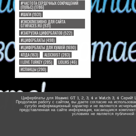
#ЧАСТОТА СЕРДЕЧНЫХ СОКРАЩЕНИЙ
(ПУЛЬС)
(1786)
#ШАГИ
(1931)
#ЭКСКЛЮЗИВНО ДЛЯ САЙТА
GTWFACES.RU
(931)
#ЗАГРУЗКА ЦИФЕРБЛАТОВ
(522)
#ЦИФЕРБЛАТЫ
(498)
#ЦИФЕРБЛАТЫ ДЛЯ ХУАВЕЙ
(1690)
4ПДА
(163)
ALEX36IST
(283)
I LOVE TURKEY
(285)
LIOLIKS
(46)
ИСПАНЦЫ
(290)
Циферблаты для Huawei GT 1, 2, 3, 4 и Watch 3, 4 Серий! 
Продолжая работу с сайтом, вы даете согласие на использова
сугубо информационный характер и не являются исчерпы
представленная на сайте информация, касающаяся комплектац
условиях не является публичной