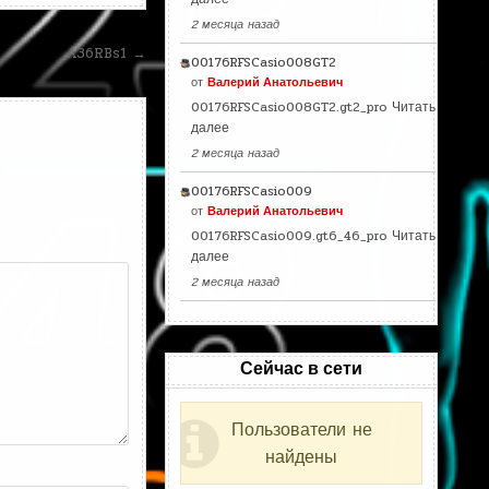
2 месяца назад
A36RBs1 →
00176RFSCasio008GT2
от
Валерий Анатольевич
00176RFSCasio008GT2.gt2_pro
Читать
далее
2 месяца назад
00176RFSCasio009
от
Валерий Анатольевич
00176RFSCasio009.gt6_46_pro
Читать
далее
2 месяца назад
Сейчас в сети
Пользователи не
найдены