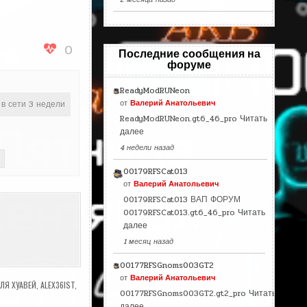
0
Последние сообщения на
форуме
ReadyModRUNeon
от
Валерий Анатольевич
 в сети 3 недели
ReadyModRUNeon.gt6_46_pro
Читать
далее
4 недели назад
00179RFSCat013
от
Валерий Анатольевич
00179RFSCat013 ВАП ФОРУМ
00179RFSCat013.gt6_46_pro
Читать
далее
1 месяц назад
00177RFSGnoms003GT2
от
Валерий Анатольевич
ЛЯ ХУАВЕЙ
,
ALEX36IST
,
00177RFSGnoms003GT2.gt2_pro
Читать
далее