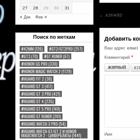
27
28
29
30
31
Навигац
← A36WBD
« Дек
Фев »
по
записям
Поиск по меткам
Добавить к
Ваш адрес email 
#42MM
(126)
#GT2/GT2PRO
(257)
#GT3
(70)
#GT RUNER
(67)
Комментарий
*
#HONOR GS PRO
(330)
ЖИРНЫЙ
КУ
#HONOR MAGIC WATCH 2
(1729)
#HUAWEI FIT 2
(38)
#HUAWEI GT 3
(417)
#HUAWEI GT 3 PRO
(421)
#HUAWEI GT 4
(235)
#HUAWEI GT 5 PRO
(149)
#HUAWEI GT RUNER
(261)
#HUAWEI WATCH 3 PRO
(54)
#HUAWEI WATCH GT/GT 2 И HONOR
Имя
MAGICWATCH 2 - ЦИФЕРБЛАТЫ
(1441)