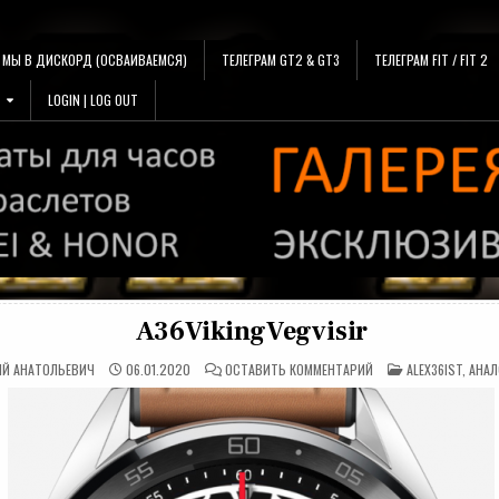
МЫ В ДИСКОРД (ОСВАИВАЕМСЯ)
ТЕЛЕГРАМ GT2 & GT3
ТЕЛЕГРАМ FIT / FIT 2
LOGIN | LOG OUT
A36VikingVegvisir
НА
ОПУБЛИКОВАНО
ИЙ АНАТОЛЬЕВИЧ
06.01.2020
ОСТАВИТЬ КОММЕНТАРИЙ
ALEX36IST
,
АНАЛ
A36VIKINGVEGVISIR
В