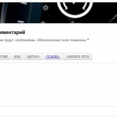
ия
омментарий
не будет опубликован.
Обязательные поля помечены
*
РСИВ
КОД
ЦИТАТА
ССЫЛКА
ЗАКРЫТЬ ТЕГИ