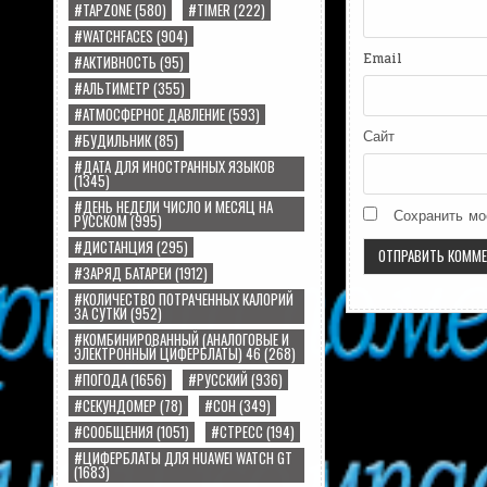
#TAPZONE
(580)
#TIMER
(222)
#WATCHFACES
(904)
Email
#АКТИВНОСТЬ
(95)
#АЛЬТИМЕТР
(355)
#АТМОСФЕРНОЕ ДАВЛЕНИЕ
(593)
Сайт
#БУДИЛЬНИК
(85)
#ДАТА ДЛЯ ИНОСТРАННЫХ ЯЗЫКОВ
(1345)
#ДЕНЬ НЕДЕЛИ ЧИСЛО И МЕСЯЦ НА
Сохранить мо
РУССКОМ
(995)
#ДИСТАНЦИЯ
(295)
#ЗАРЯД БАТАРЕИ
(1912)
#КОЛИЧЕСТВО ПОТРАЧЕННЫХ КАЛОРИЙ
ЗА СУТКИ
(952)
#КОМБИНИРОВАННЫЙ (АНАЛОГОВЫЕ И
ЭЛЕКТРОННЫЙ ЦИФЕРБЛАТЫ) 46
(268)
#ПОГОДА
(1656)
#РУССКИЙ
(936)
#СЕКУНДОМЕР
(78)
#СОН
(349)
#СООБЩЕНИЯ
(1051)
#СТРЕСС
(194)
#ЦИФЕРБЛАТЫ ДЛЯ HUAWEI WATCH GT
(1683)