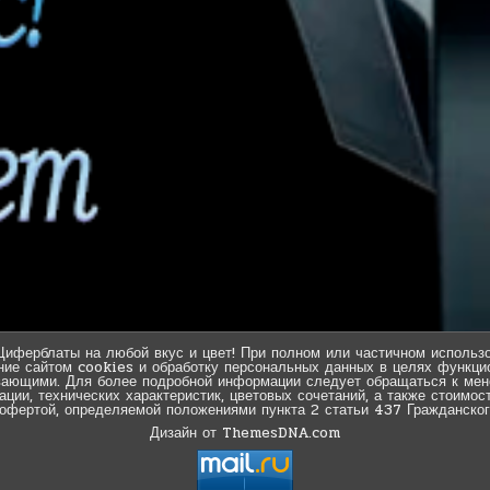
Циферблаты на любой вкус и цвет! При полном или частичном использо
ние сайтом cookies и обработку персональных данных в целях функцио
вающими. Для более подробной информации следует обращаться к мен
ии, технических характеристик, цветовых сочетаний, а также стоимос
 офертой, определяемой положениями пункта 2 статьи 437 Гражданског
Дизайн от ThemesDNA.com