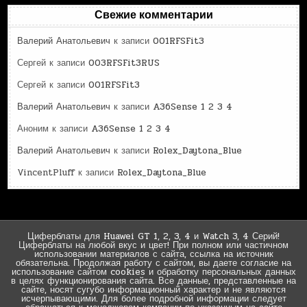
Свежие комментарии
Валерий Анатольевич
к записи
001RFSFit3
Сергей
к записи
003RFSFit3RUS
Сергей
к записи
001RFSFit3
Валерий Анатольевич
к записи
A36Sense 1 2 3 4
Аноним
к записи
A36Sense 1 2 3 4
Валерий Анатольевич
к записи
Rolex_Daytona_Blue
VincentPluff
к записи
Rolex_Daytona_Blue
Циферблаты для Huawei GT 1, 2, 3, 4 и Watch 3, 4 Серий!
Циферблаты на любой вкус и цвет! При полном или частичном
использовании материалов с сайта, ссылка на источник
обязательна. Продолжая работу с сайтом, вы даете согласие на
использование сайтом cookies и обработку персональных данных
в целях функционирования сайта. Все данные, представленные на
сайте, носят сугубо информационный характер и не являются
исчерпывающими. Для более подробной информации следует