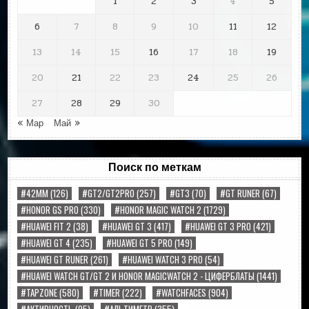
1
2
3
4
5
6
7
8
9
10
11
12
13
14
15
16
17
18
19
20
21
22
23
24
25
26
27
28
29
30
« Мар
Май »
Поиск по меткам
#42MM
(126)
#GT2/GT2PRO
(257)
#GT3
(70)
#GT RUNER
(67)
#HONOR GS PRO
(330)
#HONOR MAGIC WATCH 2
(1729)
#HUAWEI FIT 2
(38)
#HUAWEI GT 3
(417)
#HUAWEI GT 3 PRO
(421)
#HUAWEI GT 4
(235)
#HUAWEI GT 5 PRO
(149)
#HUAWEI GT RUNER
(261)
#HUAWEI WATCH 3 PRO
(54)
#HUAWEI WATCH GT/GT 2 И HONOR MAGICWATCH 2 - ЦИФЕРБЛАТЫ
(1441)
#TAPZONE
(580)
#TIMER
(222)
#WATCHFACES
(904)
#АКТИВНОСТЬ
(95)
#АЛЬТИМЕТР
(355)