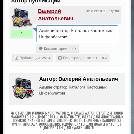
Автор публикации
Валерий
не в сети 3 недели
Анатольевич
Администратор Каталога Кастомных
2
Циферблатов!
Комментарии: 249
Публикации: 2954
Регистрация: 06-10-2019
Автор:
Валерий Анатольевич
Администратор Каталога Кастомных
Циферблатов!
ОТМЕЧЕНО
#HONOR MAGIC WATCH 2
,
#HUAWEI WATCH GT/GT 2 И HONOR
MAGICWATCH 2 - ЦИФЕРБЛАТЫ
,
#АЛЬТИМЕТР
,
#ДАТА ДЛЯ ИНОСТРАННЫХ
ЯЗЫКОВ
,
#ЗАРЯД БАТАРЕИ
,
#КОЛИЧЕСТВО ПОТРАЧЕННЫХ КАЛОРИЙ ЗА
СУТКИ
,
#ПОГОДА
,
#СООБЩЕНИЯ
,
#ЦИФЕРБЛАТЫ ДЛЯ HUAWEI WATCH GT
,
#ЦИФЕРБЛАТЫ ДЛЯ ХУАВЕЙ
,
#ШАГИ