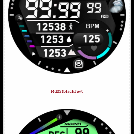
Md221black.hwt