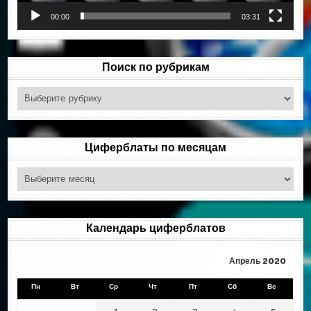
00:00
03:31
Поиск по рубрикам
Поиск
по
рубрикам
Циферблаты по месяцам
Циферблаты
по
месяцам
Календарь циферблатов
Апрель 2020
Пн
Вт
Ср
Чт
Пт
Сб
Вс