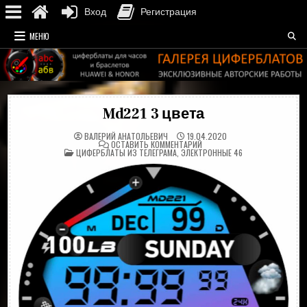
Вход
Регистрация
Перейти
МЕНЮ
к
содержимому
Md221 3 цвета
ВАЛЕРИЙ АНАТОЛЬЕВИЧ
19.04.2020
НА
ОСТАВИТЬ КОММЕНТАРИЙ
ОПУБЛИКОВАНО
MD221
ЦИФЕРБЛАТЫ ИЗ ТЕЛЕГРАМА
,
ЭЛЕКТРОННЫЕ 46
В
3
ЦВЕТА