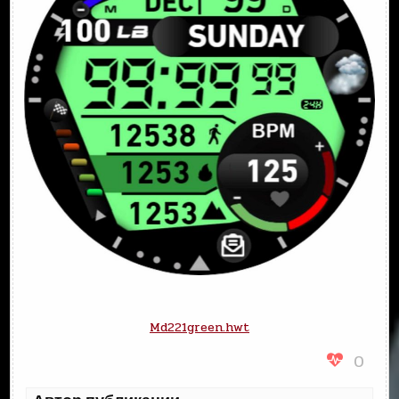
Md221green.hwt
0