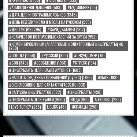
#АТМОСФЕРНОЕ ДАВЛЕНИЕ
(593)
#БУДИЛЬНИК
(85)
#ДАТА ДЛЯ ИНОСТРАННЫХ ЯЗЫКОВ
(1345)
#ДЕНЬ НЕДЕЛИ ЧИСЛО И МЕСЯЦ НА РУССКОМ
(995)
#ДИСТАНЦИЯ
(295)
#ЗАРЯД БАТАРЕИ
(1912)
#КОЛИЧЕСТВО ПОТРАЧЕННЫХ КАЛОРИЙ ЗА СУТКИ
(952)
#КОМБИНИРОВАННЫЙ (АНАЛОГОВЫЕ И ЭЛЕКТРОННЫЙ ЦИФЕРБЛАТЫ) 46
(268)
#ПОГОДА
(1656)
#РУССКИЙ
(936)
#СЕКУНДОМЕР
(78)
#СОН
(349)
#СООБЩЕНИЯ
(1051)
#СТРЕСС
(194)
#ЦИФЕРБЛАТЫ ДЛЯ HUAWEI WATCH GT
(1683)
#ЧАСТОТА СЕРДЕЧНЫХ СОКРАЩЕНИЙ (ПУЛЬС)
(1786)
#ШАГИ
(1931)
#ЭКСКЛЮЗИВНО ДЛЯ САЙТА GTWFACES.RU
(931)
#ЗАГРУЗКА ЦИФЕРБЛАТОВ
(522)
#ЦИФЕРБЛАТЫ
(498)
#ЦИФЕРБЛАТЫ ДЛЯ ХУАВЕЙ
(1690)
4ПДА
(163)
ALEX36IST
(283)
I LOVE TURKEY
(285)
LIOLIKS
(46)
ИСПАНЦЫ
(290)