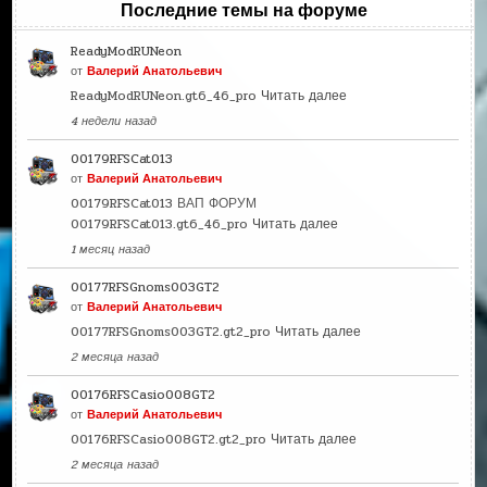
Последние темы на форуме
ReadyModRUNeon
от
Валерий Анатольевич
ReadyModRUNeon.gt6_46_pro
Читать далее
4 недели назад
00179RFSCat013
от
Валерий Анатольевич
00179RFSCat013 ВАП ФОРУМ
00179RFSCat013.gt6_46_pro
Читать далее
1 месяц назад
00177RFSGnoms003GT2
от
Валерий Анатольевич
00177RFSGnoms003GT2.gt2_pro
Читать далее
2 месяца назад
00176RFSCasio008GT2
от
Валерий Анатольевич
00176RFSCasio008GT2.gt2_pro
Читать далее
2 месяца назад