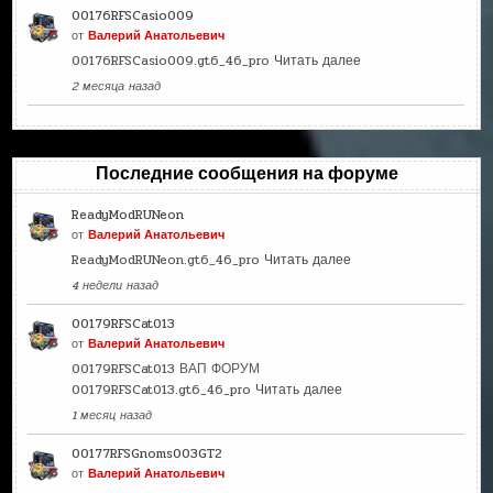
00176RFSCasio009
от
Валерий Анатольевич
00176RFSCasio009.gt6_46_pro
Читать далее
2 месяца назад
Последние сообщения на форуме
ReadyModRUNeon
от
Валерий Анатольевич
ReadyModRUNeon.gt6_46_pro
Читать далее
4 недели назад
00179RFSCat013
от
Валерий Анатольевич
00179RFSCat013 ВАП ФОРУМ
00179RFSCat013.gt6_46_pro
Читать далее
1 месяц назад
00177RFSGnoms003GT2
от
Валерий Анатольевич