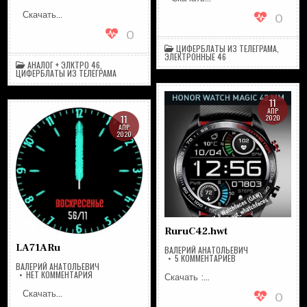
LB05
Скачать…
0
0
ЦИФЕРБЛАТЫ ИЗ ТЕЛЕГРАМА
,
ЭЛЕКТРОННЫЕ 46
АНАЛОГ + ЭЛКТРО 46
,
ЦИФЕРБЛАТЫ ИЗ ТЕЛЕГРАМА
11
АПР
11
2020
АПР
2020
RuruC42.hwt
LA71ARu
ВАЛЕРИЙ АНАТОЛЬЕВИЧ
К
5 КОММЕНТАРИЕВ
ЗАПИСИ
ВАЛЕРИЙ АНАТОЛЬЕВИЧ
НА
RURUC42.HWT
НЕТ КОММЕНТАРИЯ
Скачать :…
LA71ARU
Скачать…
0