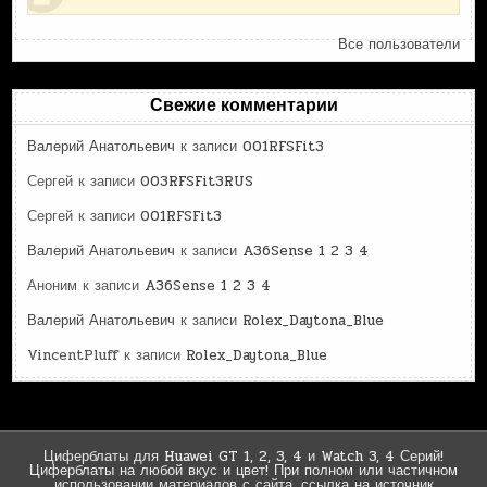
Все пользователи
Свежие комментарии
Валерий Анатольевич
к записи
001RFSFit3
Сергей
к записи
003RFSFit3RUS
Сергей
к записи
001RFSFit3
Валерий Анатольевич
к записи
A36Sense 1 2 3 4
Аноним
к записи
A36Sense 1 2 3 4
Валерий Анатольевич
к записи
Rolex_Daytona_Blue
VincentPluff
к записи
Rolex_Daytona_Blue
Циферблаты для Huawei GT 1, 2, 3, 4 и Watch 3, 4 Серий!
Циферблаты на любой вкус и цвет! При полном или частичном
использовании материалов с сайта, ссылка на источник