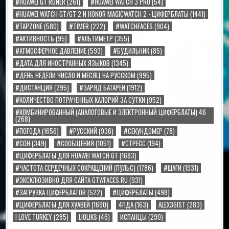
#HUAWEI GT RUNER
(261)
#HUAWEI WATCH 3 PRO
(54)
#HUAWEI WATCH GT/GT 2 И HONOR MAGICWATCH 2 - ЦИФЕРБЛАТЫ
(1441)
#TAPZONE
(580)
#TIMER
(222)
#WATCHFACES
(904)
#АКТИВНОСТЬ
(95)
#АЛЬТИМЕТР
(355)
#АТМОСФЕРНОЕ ДАВЛЕНИЕ
(593)
#БУДИЛЬНИК
(85)
#ДАТА ДЛЯ ИНОСТРАННЫХ ЯЗЫКОВ
(1345)
#ДЕНЬ НЕДЕЛИ ЧИСЛО И МЕСЯЦ НА РУССКОМ
(995)
#ДИСТАНЦИЯ
(295)
#ЗАРЯД БАТАРЕИ
(1912)
#КОЛИЧЕСТВО ПОТРАЧЕННЫХ КАЛОРИЙ ЗА СУТКИ
(952)
#КОМБИНИРОВАННЫЙ (АНАЛОГОВЫЕ И ЭЛЕКТРОННЫЙ ЦИФЕРБЛАТЫ) 46
(268)
#ПОГОДА
(1656)
#РУССКИЙ
(936)
#СЕКУНДОМЕР
(78)
#СОН
(349)
#СООБЩЕНИЯ
(1051)
#СТРЕСС
(194)
#ЦИФЕРБЛАТЫ ДЛЯ HUAWEI WATCH GT
(1683)
#ЧАСТОТА СЕРДЕЧНЫХ СОКРАЩЕНИЙ (ПУЛЬС)
(1786)
#ШАГИ
(1931)
#ЭКСКЛЮЗИВНО ДЛЯ САЙТА GTWFACES.RU
(931)
#ЗАГРУЗКА ЦИФЕРБЛАТОВ
(522)
#ЦИФЕРБЛАТЫ
(498)
#ЦИФЕРБЛАТЫ ДЛЯ ХУАВЕЙ
(1690)
4ПДА
(163)
ALEX36IST
(283)
I LOVE TURKEY
(285)
LIOLIKS
(46)
ИСПАНЦЫ
(290)