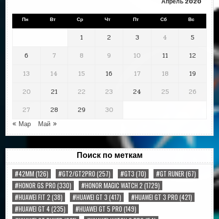
Апрель 2020
Пн
Вт
Ср
Чт
Пт
Сб
Вс
1
2
3
4
5
6
7
8
9
10
11
12
13
14
15
16
17
18
19
20
21
22
23
24
25
26
27
28
29
30
« Мар
Май »
Поиск по меткам
#42MM
(126)
#GT2/GT2PRO
(257)
#GT3
(70)
#GT RUNER
(67)
#HONOR GS PRO
(330)
#HONOR MAGIC WATCH 2
(1729)
#HUAWEI FIT 2
(38)
#HUAWEI GT 3
(417)
#HUAWEI GT 3 PRO
(421)
#HUAWEI GT 4
(235)
#HUAWEI GT 5 PRO
(149)