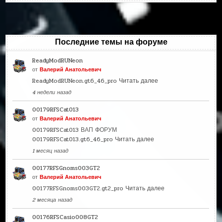
Последние темы на форуме
ReadyModRUNeon
от
Валерий Анатольевич
ReadyModRUNeon.gt6_46_pro
Читать далее
4 недели назад
00179RFSCat013
от
Валерий Анатольевич
00179RFSCat013 ВАП ФОРУМ
00179RFSCat013.gt6_46_pro
Читать далее
1 месяц назад
00177RFSGnoms003GT2
от
Валерий Анатольевич
00177RFSGnoms003GT2.gt2_pro
Читать далее
2 месяца назад
00176RFSCasio008GT2