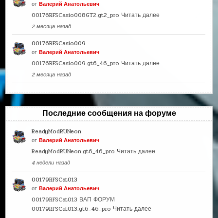
от
Валерий Анатольевич
00176RFSCasio008GT2.gt2_pro
Читать далее
2 месяца назад
00176RFSCasio009
от
Валерий Анатольевич
00176RFSCasio009.gt6_46_pro
Читать далее
2 месяца назад
Последние сообщения на форуме
ReadyModRUNeon
от
Валерий Анатольевич
ReadyModRUNeon.gt6_46_pro
Читать далее
4 недели назад
00179RFSCat013
от
Валерий Анатольевич
00179RFSCat013 ВАП ФОРУМ
00179RFSCat013.gt6_46_pro
Читать далее