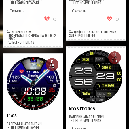
НА
НА
НЕТ КОММЕНТАРИЯ
НЕТ КОММЕНТАРИЯ
WP_D22B_V4_ALEX
LA69DRU
Скачать…
Скачать…
0
0
ALEXNIKOLAEV
,
ЦИФЕРБЛАТЫ ИЗ ТЕЛЕГРАМА
,
ЦИФЕРБЛАТЫ С 4PDA HW GT GT2
ЭЛЕКТРОННЫЕ 46
HMW2
,
ЭЛЕКТРОННЫЕ 46
11
АПР
11
2020
АПР
2020
MONITOR08
Lb05
ВАЛЕРИЙ АНАТОЛЬЕВИЧ
НА
НЕТ КОММЕНТАРИЯ
MONITOR08
ВАЛЕРИЙ АНАТОЛЬЕВИЧ
НА
НЕТ КОММЕНТАРИЯ
Скачать…