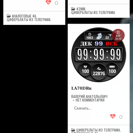
0
42MM
,
ЦИФЕРБЛАТЫ ИЗ ТЕЛЕГРАМА
АНАЛОГОВЫЕ 46
,
ЦИФЕРБЛАТЫ ИЗ ТЕЛЕГРАМА
11
АПР
2020
LA70DRu
ВАЛЕРИЙ АНАТОЛЬЕВИЧ
НА
НЕТ КОММЕНТАРИЯ
LA70DRU
Скачать…
0
ЦИФЕРБЛАТЫ ИЗ ТЕЛЕГРАМА
,