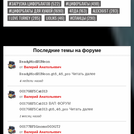
#ЗАГРУЗКА ЦИФЕРБЛАТОВ
(522)
#ЦИФЕРБЛАТЫ
(498)
#ЦИФЕРБЛАТЫ ДЛЯ ХУАВЕЙ
(1690)
4ПДА
(163)
ALEX36IST
(283)
I LOVE TURKEY
(285)
LIOLIKS
(46)
ИСПАНЦЫ
(290)
Последние темы на форуме
ReadyModRUNeon
от
Валерий Анатольевич
ReadyModRUNeon.gt6_46_pro
Читать далее
4 недели назад
00179RFSCat013
от
Валерий Анатольевич
00179RFSCat013 ВАП ФОРУМ
00179RFSCat013.gt6_46_pro
Читать далее
1 месяц назад
00177RFSGnoms003GT2
от
Валерий Анатольевич