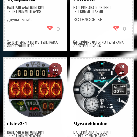
ВАЛЕРИЙ АНАТОЛЬЕВИЧ
ВАЛЕРИЙ АНАТОЛЬЕВИЧ
НА
К
НЕТ КОММЕНТАРИЯ
1 КОММЕНТАРИЙ
OLYMPIAKOS2
ЗАПИСИ
NOTEBOOK
Друзья мои!…
ХОТЕЛОСЬ БЫ…
0
0
ЦИФЕРБЛАТЫ ИЗ ТЕЛЕГРАМА
,
ЦИФЕРБЛАТЫ ИЗ ТЕЛЕГРАМА
,
ЭЛЕКТРОННЫЕ 46
ЭЛЕКТРОННЫЕ 46
28
28
ФЕВ
ФЕВ
2021
2021
nixiev2x1
Mywatchlondon
ВАЛЕРИЙ АНАТОЛЬЕВИЧ
ВАЛЕРИЙ АНАТОЛЬЕВИЧ
НА
НА
НЕТ КОММЕНТАРИЯ
НЕТ КОММЕНТАРИЯ