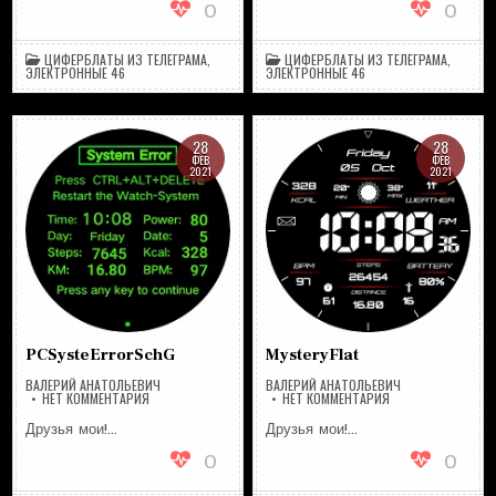
0
0
ЦИФЕРБЛАТЫ ИЗ ТЕЛЕГРАМА
,
ЦИФЕРБЛАТЫ ИЗ ТЕЛЕГРАМА
,
ЭЛЕКТРОННЫЕ 46
ЭЛЕКТРОННЫЕ 46
28
28
ФЕВ
ФЕВ
2021
2021
PCSysteErrorSchG
MysteryFlat
ВАЛЕРИЙ АНАТОЛЬЕВИЧ
ВАЛЕРИЙ АНАТОЛЬЕВИЧ
НА
НА
НЕТ КОММЕНТАРИЯ
НЕТ КОММЕНТАРИЯ
PCSYSTEERRORSCHG
MYSTERYFLAT
Друзья мои!…
Друзья мои!…
0
0