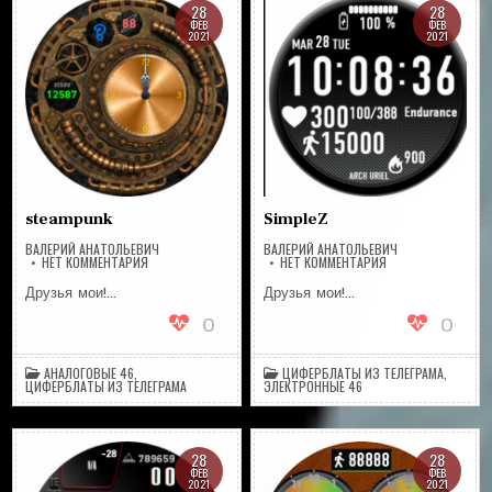
28
28
ФЕВ
ФЕВ
2021
2021
steampunk
SimpleZ
ВАЛЕРИЙ АНАТОЛЬЕВИЧ
ВАЛЕРИЙ АНАТОЛЬЕВИЧ
НА
НА
НЕТ КОММЕНТАРИЯ
НЕТ КОММЕНТАРИЯ
STEAMPUNK
SIMPLEZ
Друзья мои!…
Друзья мои!…
0
0
АНАЛОГОВЫЕ 46
,
ЦИФЕРБЛАТЫ ИЗ ТЕЛЕГРАМА
,
ЦИФЕРБЛАТЫ ИЗ ТЕЛЕГРАМА
ЭЛЕКТРОННЫЕ 46
28
28
ФЕВ
ФЕВ
2021
2021