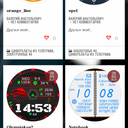
orange_line
opel
ВАЛЕРИЙ АНАТОЛЬЕВИЧ
ВАЛЕРИЙ АНАТОЛЬЕВИЧ
НА
НА
НЕТ КОММЕНТАРИЯ
НЕТ КОММЕНТАРИЯ
ORANGE_LINE
OPEL
Друзья мои!…
Друзья мои!…
0
0
ЦИФЕРБЛАТЫ ИЗ ТЕЛЕГРАМА
,
АНАЛОГОВЫЕ 46
,
ЭЛЕКТРОННЫЕ 46
ЦИФЕРБЛАТЫ ИЗ ТЕЛЕГРАМА
28
28
ФЕВ
ФЕВ
2021
2021
Olympiakos2
Notebook