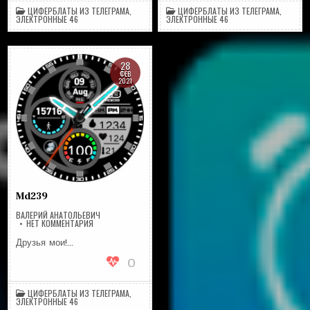
ЦИФЕРБЛАТЫ ИЗ ТЕЛЕГРАМА
,
ЦИФЕРБЛАТЫ ИЗ ТЕЛЕГРАМА
,
ЭЛЕКТРОННЫЕ 46
ЭЛЕКТРОННЫЕ 46
28
ФЕВ
2021
Md239
ВАЛЕРИЙ АНАТОЛЬЕВИЧ
НА
НЕТ КОММЕНТАРИЯ
MD239
Друзья мои!…
0
ЦИФЕРБЛАТЫ ИЗ ТЕЛЕГРАМА
,
ЭЛЕКТРОННЫЕ 46