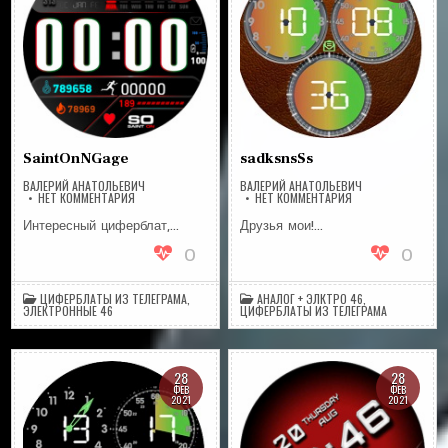
SaintOnNGage
sadksnsSs
ВАЛЕРИЙ АНАТОЛЬЕВИЧ
ВАЛЕРИЙ АНАТОЛЬЕВИЧ
НА
НА
НЕТ КОММЕНТАРИЯ
НЕТ КОММЕНТАРИЯ
SAINTONNGAGE
SADKSNSSS
Интересный циферблат,…
Друзья мои!…
0
0
ЦИФЕРБЛАТЫ ИЗ ТЕЛЕГРАМА
,
АНАЛОГ + ЭЛКТРО 46
,
ЭЛЕКТРОННЫЕ 46
ЦИФЕРБЛАТЫ ИЗ ТЕЛЕГРАМА
28
28
ФЕВ
ФЕВ
2021
2021