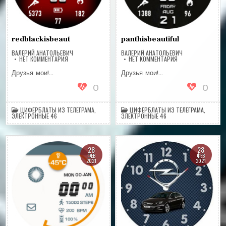
redblackisbeaut
panthisbeautiful
ВАЛЕРИЙ АНАТОЛЬЕВИЧ
ВАЛЕРИЙ АНАТОЛЬЕВИЧ
НА
НА
НЕТ КОММЕНТАРИЯ
НЕТ КОММЕНТАРИЯ
REDBLACKISBEAUT
PANTHISBEAUTIFUL
Друзья мои!…
Друзья мои!…
0
0
ЦИФЕРБЛАТЫ ИЗ ТЕЛЕГРАМА
,
ЦИФЕРБЛАТЫ ИЗ ТЕЛЕГРАМА
,
ЭЛЕКТРОННЫЕ 46
ЭЛЕКТРОННЫЕ 46
28
28
ФЕВ
ФЕВ
2021
2021