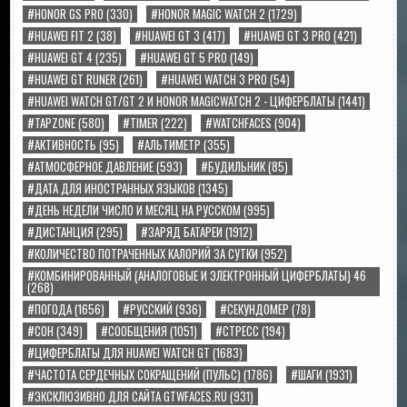
#HONOR GS PRO
(330)
#HONOR MAGIC WATCH 2
(1729)
#HUAWEI FIT 2
(38)
#HUAWEI GT 3
(417)
#HUAWEI GT 3 PRO
(421)
#HUAWEI GT 4
(235)
#HUAWEI GT 5 PRO
(149)
#HUAWEI GT RUNER
(261)
#HUAWEI WATCH 3 PRO
(54)
#HUAWEI WATCH GT/GT 2 И HONOR MAGICWATCH 2 - ЦИФЕРБЛАТЫ
(1441)
#TAPZONE
(580)
#TIMER
(222)
#WATCHFACES
(904)
#АКТИВНОСТЬ
(95)
#АЛЬТИМЕТР
(355)
#АТМОСФЕРНОЕ ДАВЛЕНИЕ
(593)
#БУДИЛЬНИК
(85)
#ДАТА ДЛЯ ИНОСТРАННЫХ ЯЗЫКОВ
(1345)
#ДЕНЬ НЕДЕЛИ ЧИСЛО И МЕСЯЦ НА РУССКОМ
(995)
#ДИСТАНЦИЯ
(295)
#ЗАРЯД БАТАРЕИ
(1912)
#КОЛИЧЕСТВО ПОТРАЧЕННЫХ КАЛОРИЙ ЗА СУТКИ
(952)
#КОМБИНИРОВАННЫЙ (АНАЛОГОВЫЕ И ЭЛЕКТРОННЫЙ ЦИФЕРБЛАТЫ) 46
(268)
#ПОГОДА
(1656)
#РУССКИЙ
(936)
#СЕКУНДОМЕР
(78)
#СОН
(349)
#СООБЩЕНИЯ
(1051)
#СТРЕСС
(194)
#ЦИФЕРБЛАТЫ ДЛЯ HUAWEI WATCH GT
(1683)
#ЧАСТОТА СЕРДЕЧНЫХ СОКРАЩЕНИЙ (ПУЛЬС)
(1786)
#ШАГИ
(1931)
#ЭКСКЛЮЗИВНО ДЛЯ САЙТА GTWFACES.RU
(931)