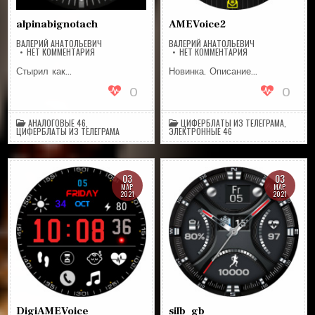
alpinabignotach
AMEVoice2
ВАЛЕРИЙ АНАТОЛЬЕВИЧ
ВАЛЕРИЙ АНАТОЛЬЕВИЧ
НА
НА
НЕТ КОММЕНТАРИЯ
НЕТ КОММЕНТАРИЯ
ALPINABIGNOTACH
AMEVOICE2
Стырил как…
Новинка. Описание…
0
0
АНАЛОГОВЫЕ 46
,
ЦИФЕРБЛАТЫ ИЗ ТЕЛЕГРАМА
,
ЦИФЕРБЛАТЫ ИЗ ТЕЛЕГРАМА
ЭЛЕКТРОННЫЕ 46
03
03
МАР
МАР
2021
2021
DigiAMEVoice
silb_gb