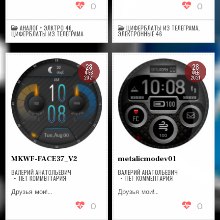
0
0
АНАЛОГ + ЭЛКТРО 46
,
ЦИФЕРБЛАТЫ ИЗ ТЕЛЕГРАМА
,
ЦИФЕРБЛАТЫ ИЗ ТЕЛЕГРАМА
ЭЛЕКТРОННЫЕ 46
28
28
ФЕВ
ФЕВ
2021
2021
MKWF-FACE37_V2
metalicmodev01
ВАЛЕРИЙ АНАТОЛЬЕВИЧ
ВАЛЕРИЙ АНАТОЛЬЕВИЧ
НА
НА
НЕТ КОММЕНТАРИЯ
НЕТ КОММЕНТАРИЯ
MKWF-
METALICMODEV01
FACE37_V2
Друзья мои!…
Друзья мои!…
0
0