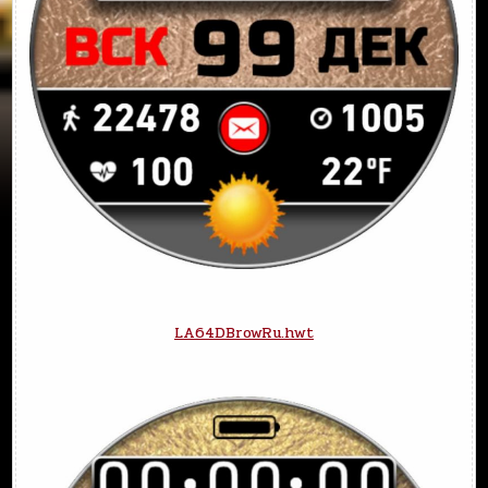
LA64DBrowRu.hwt