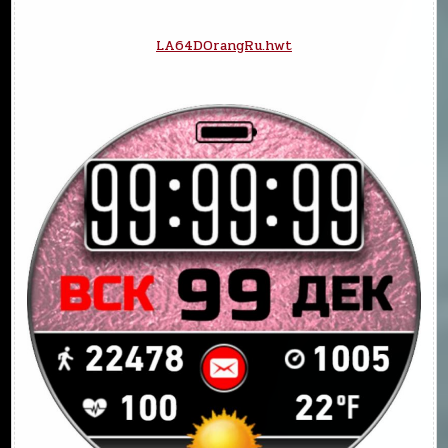
LA64DOrangRu.hwt