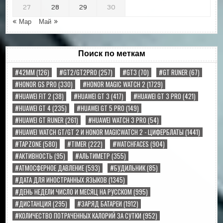
27
28
29
30
« Мар
Май »
Поиск по меткам
#42MM
(126)
#GT2/GT2PRO
(257)
#GT3
(70)
#GT RUNER
(67)
#HONOR GS PRO
(330)
#HONOR MAGIC WATCH 2
(1729)
#HUAWEI FIT 2
(38)
#HUAWEI GT 3
(417)
#HUAWEI GT 3 PRO
(421)
#HUAWEI GT 4
(235)
#HUAWEI GT 5 PRO
(149)
#HUAWEI GT RUNER
(261)
#HUAWEI WATCH 3 PRO
(54)
#HUAWEI WATCH GT/GT 2 И HONOR MAGICWATCH 2 - ЦИФЕРБЛАТЫ
(1441)
#TAPZONE
(580)
#TIMER
(222)
#WATCHFACES
(904)
#АКТИВНОСТЬ
(95)
#АЛЬТИМЕТР
(355)
#АТМОСФЕРНОЕ ДАВЛЕНИЕ
(593)
#БУДИЛЬНИК
(85)
#ДАТА ДЛЯ ИНОСТРАННЫХ ЯЗЫКОВ
(1345)
#ДЕНЬ НЕДЕЛИ ЧИСЛО И МЕСЯЦ НА РУССКОМ
(995)
#ДИСТАНЦИЯ
(295)
#ЗАРЯД БАТАРЕИ
(1912)
#КОЛИЧЕСТВО ПОТРАЧЕННЫХ КАЛОРИЙ ЗА СУТКИ
(952)