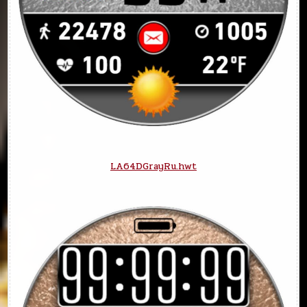
LA64DGrayRu.hwt