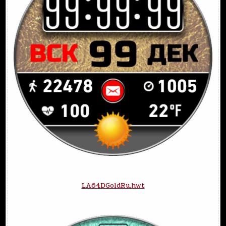
LA64DGoldRu.hwt