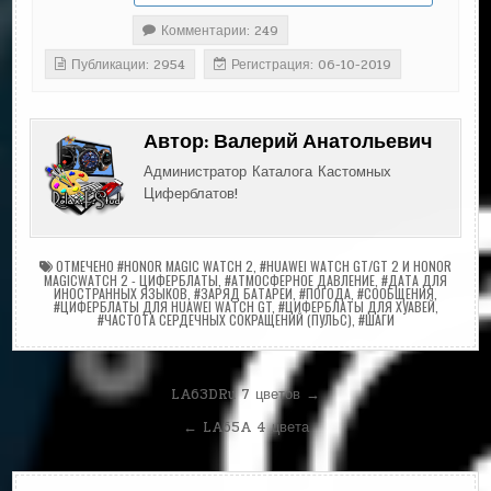
Комментарии: 249
Публикации: 2954
Регистрация: 06-10-2019
Автор:
Валерий Анатольевич
Администратор Каталога Кастомных
Циферблатов!
ОТМЕЧЕНО
#HONOR MAGIC WATCH 2
,
#HUAWEI WATCH GT/GT 2 И HONOR
MAGICWATCH 2 - ЦИФЕРБЛАТЫ
,
#АТМОСФЕРНОЕ ДАВЛЕНИЕ
,
#ДАТА ДЛЯ
ИНОСТРАННЫХ ЯЗЫКОВ
,
#ЗАРЯД БАТАРЕИ
,
#ПОГОДА
,
#СООБЩЕНИЯ
,
#ЦИФЕРБЛАТЫ ДЛЯ HUAWEI WATCH GT
,
#ЦИФЕРБЛАТЫ ДЛЯ ХУАВЕЙ
,
#ЧАСТОТА СЕРДЕЧНЫХ СОКРАЩЕНИЙ (ПУЛЬС)
,
#ШАГИ
Навигация
LA63DRu 7 цветов →
по
← LA65A 4 цвета
записям