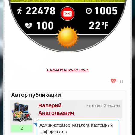
LA64DYellowRu.hwt
0
Автор публикации
Валерий
не в сети 3 недели
Анатольевич
Администратор Каталога Кастомных
2
Циферблатов!