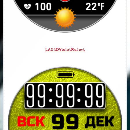
LA64DVioletRu.hwt