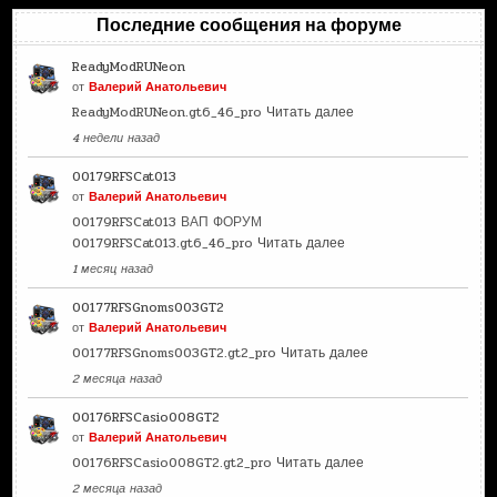
Последние сообщения на форуме
ReadyModRUNeon
от
Валерий Анатольевич
ReadyModRUNeon.gt6_46_pro
Читать далее
4 недели назад
00179RFSCat013
от
Валерий Анатольевич
00179RFSCat013 ВАП ФОРУМ
00179RFSCat013.gt6_46_pro
Читать далее
1 месяц назад
00177RFSGnoms003GT2
от
Валерий Анатольевич
00177RFSGnoms003GT2.gt2_pro
Читать далее
2 месяца назад
00176RFSCasio008GT2
от
Валерий Анатольевич
00176RFSCasio008GT2.gt2_pro
Читать далее
2 месяца назад