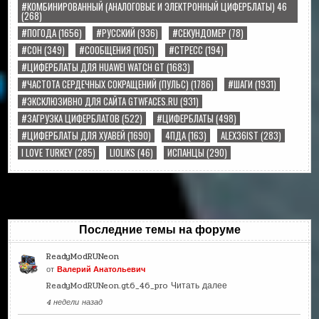
#КОМБИНИРОВАННЫЙ (АНАЛОГОВЫЕ И ЭЛЕКТРОННЫЙ ЦИФЕРБЛАТЫ) 46
(268)
#ПОГОДА
(1656)
#РУССКИЙ
(936)
#СЕКУНДОМЕР
(78)
#СОН
(349)
#СООБЩЕНИЯ
(1051)
#СТРЕСС
(194)
#ЦИФЕРБЛАТЫ ДЛЯ HUAWEI WATCH GT
(1683)
#ЧАСТОТА СЕРДЕЧНЫХ СОКРАЩЕНИЙ (ПУЛЬС)
(1786)
#ШАГИ
(1931)
#ЭКСКЛЮЗИВНО ДЛЯ САЙТА GTWFACES.RU
(931)
#ЗАГРУЗКА ЦИФЕРБЛАТОВ
(522)
#ЦИФЕРБЛАТЫ
(498)
#ЦИФЕРБЛАТЫ ДЛЯ ХУАВЕЙ
(1690)
4ПДА
(163)
ALEX36IST
(283)
I LOVE TURKEY
(285)
LIOLIKS
(46)
ИСПАНЦЫ
(290)
Последние темы на форуме
ReadyModRUNeon
от
Валерий Анатольевич
ReadyModRUNeon.gt6_46_pro
Читать далее
4 недели назад