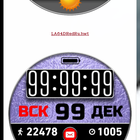
LA64DRedRu.hwt