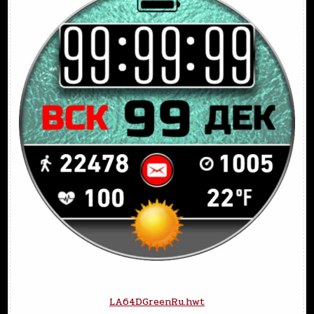
LA64DGreenRu.hwt