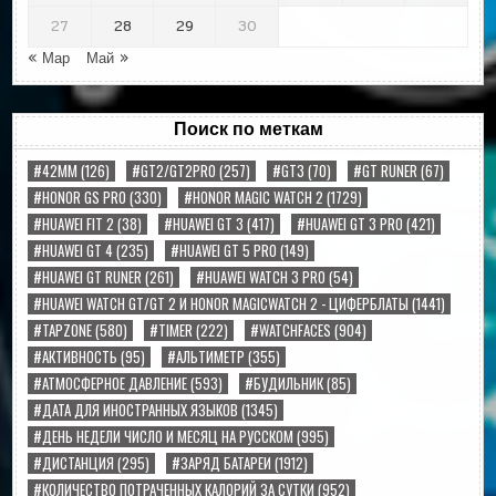
27
28
29
30
« Мар
Май »
Поиск по меткам
#42MM
(126)
#GT2/GT2PRO
(257)
#GT3
(70)
#GT RUNER
(67)
#HONOR GS PRO
(330)
#HONOR MAGIC WATCH 2
(1729)
#HUAWEI FIT 2
(38)
#HUAWEI GT 3
(417)
#HUAWEI GT 3 PRO
(421)
#HUAWEI GT 4
(235)
#HUAWEI GT 5 PRO
(149)
#HUAWEI GT RUNER
(261)
#HUAWEI WATCH 3 PRO
(54)
#HUAWEI WATCH GT/GT 2 И HONOR MAGICWATCH 2 - ЦИФЕРБЛАТЫ
(1441)
#TAPZONE
(580)
#TIMER
(222)
#WATCHFACES
(904)
#АКТИВНОСТЬ
(95)
#АЛЬТИМЕТР
(355)
#АТМОСФЕРНОЕ ДАВЛЕНИЕ
(593)
#БУДИЛЬНИК
(85)
#ДАТА ДЛЯ ИНОСТРАННЫХ ЯЗЫКОВ
(1345)
#ДЕНЬ НЕДЕЛИ ЧИСЛО И МЕСЯЦ НА РУССКОМ
(995)
#ДИСТАНЦИЯ
(295)
#ЗАРЯД БАТАРЕИ
(1912)
#КОЛИЧЕСТВО ПОТРАЧЕННЫХ КАЛОРИЙ ЗА СУТКИ
(952)