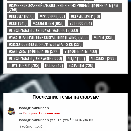
#КОМБИНИРОВАННЫЙ (АНАЛОГОВЫЕ И ЭЛЕКТРОННЫЙ ЦИФЕРБЛАТЫ) 46
(268)
#ПОГОДА
(1656)
#РУССКИЙ
(936)
#СЕКУНДОМЕР
(78)
#СОН
(349)
#СООБЩЕНИЯ
(1051)
#СТРЕСС
(194)
#ЦИФЕРБЛАТЫ ДЛЯ HUAWEI WATCH GT
(1683)
#ЧАСТОТА СЕРДЕЧНЫХ СОКРАЩЕНИЙ (ПУЛЬС)
(1786)
#ШАГИ
(1931)
#ЭКСКЛЮЗИВНО ДЛЯ САЙТА GTWFACES.RU
(931)
#ЗАГРУЗКА ЦИФЕРБЛАТОВ
(522)
#ЦИФЕРБЛАТЫ
(498)
#ЦИФЕРБЛАТЫ ДЛЯ ХУАВЕЙ
(1690)
4ПДА
(163)
ALEX36IST
(283)
I LOVE TURKEY
(285)
LIOLIKS
(46)
ИСПАНЦЫ
(290)
Последние темы на форуме
ReadyModRUNeon
от
Валерий Анатольевич
ReadyModRUNeon.gt6_46_pro
Читать далее
4 недели назад