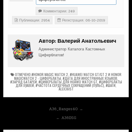
Комментарии: 249
Публикации: 2954
Регистрация: 06-10-2019
Автор:
Валерий Анатольевич
Администратор Каталога Кастомных
Циферблатов!
ОТМЕЧЕНО
#HONOR MAGIC WATCH 2
,
#HUAWEI WATCH GT/GT 2 И HONOR
MAGICWATCH 2 - ЦИФЕРБЛАТЫ
,
#ДАТА ДЛЯ ИНОСТРАННЫХ ЯЗЫКОВ
,
#ЗАРЯД БАТАРЕИ
,
#ЦИФЕРБЛАТЫ ДЛЯ HUAWEI WATCH GT
,
#ЦИФЕРБЛАТЫ
ДЛЯ ХУАВЕЙ
,
#ЧАСТОТА СЕРДЕЧНЫХ СОКРАЩЕНИЙ (ПУЛЬС)
,
#ШАГИ
,
ALEX36IST
Навигация
A36_Ranges40 →
по
← A36DSG
записям