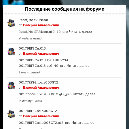
Последние сообщения на форуме
ReadyModRUNeon
от
Валерий Анатольевич
ReadyModRUNeon.gt6_46_pro
Читать далее
4 недели назад
00179RFSCat013
от
Валерий Анатольевич
00179RFSCat013 ВАП ФОРУМ
00179RFSCat013.gt6_46_pro
Читать далее
1 месяц назад
00177RFSGnoms003GT2
от
Валерий Анатольевич
00177RFSGnoms003GT2.gt2_pro
Читать далее
2 месяца назад
00176RFSCasio008GT2
от
Валерий Анатольевич
00176RFSCasio008GT2.gt2_pro
Читать далее