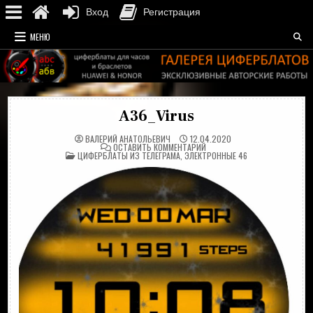
Вход
Регистрация
Перейти
МЕНЮ
к
содержимому
A36_Virus
ВАЛЕРИЙ АНАТОЛЬЕВИЧ
12.04.2020
НА
ОСТАВИТЬ КОММЕНТАРИЙ
ОПУБЛИКОВАНО
A36_VIRUS
ЦИФЕРБЛАТЫ ИЗ ТЕЛЕГРАМА
,
ЭЛЕКТРОННЫЕ 46
В