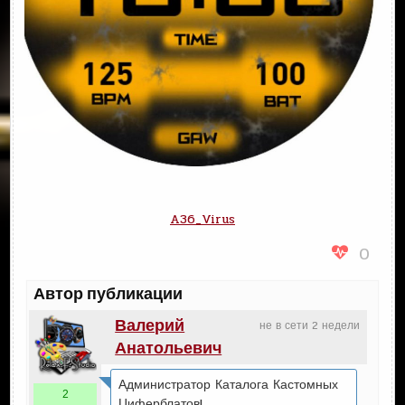
A36_Virus
0
Автор публикации
Валерий
не в сети 2 недели
Анатольевич
Администратор Каталога Кастомных
2
Циферблатов!