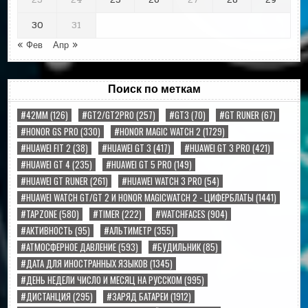
23
24
25
26
27
28
29
30
31
« Фев
Апр »
Поиск по меткам
#42MM
(126)
#GT2/GT2PRO
(257)
#GT3
(70)
#GT RUNER
(67)
#HONOR GS PRO
(330)
#HONOR MAGIC WATCH 2
(1729)
#HUAWEI FIT 2
(38)
#HUAWEI GT 3
(417)
#HUAWEI GT 3 PRO
(421)
#HUAWEI GT 4
(235)
#HUAWEI GT 5 PRO
(149)
#HUAWEI GT RUNER
(261)
#HUAWEI WATCH 3 PRO
(54)
#HUAWEI WATCH GT/GT 2 И HONOR MAGICWATCH 2 - ЦИФЕРБЛАТЫ
(1441)
#TAPZONE
(580)
#TIMER
(222)
#WATCHFACES
(904)
#АКТИВНОСТЬ
(95)
#АЛЬТИМЕТР
(355)
#АТМОСФЕРНОЕ ДАВЛЕНИЕ
(593)
#БУДИЛЬНИК
(85)
#ДАТА ДЛЯ ИНОСТРАННЫХ ЯЗЫКОВ
(1345)
#ДЕНЬ НЕДЕЛИ ЧИСЛО И МЕСЯЦ НА РУССКОМ
(995)
#ДИСТАНЦИЯ
(295)
#ЗАРЯД БАТАРЕИ
(1912)