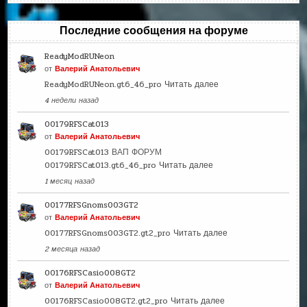
Последние сообщения на форуме
ReadyModRUNeon
от
Валерий Анатольевич
ReadyModRUNeon.gt6_46_pro
Читать далее
4 недели назад
00179RFSCat013
от
Валерий Анатольевич
00179RFSCat013 ВАП ФОРУМ
00179RFSCat013.gt6_46_pro
Читать далее
1 месяц назад
00177RFSGnoms003GT2
от
Валерий Анатольевич
00177RFSGnoms003GT2.gt2_pro
Читать далее
2 месяца назад
00176RFSCasio008GT2
от
Валерий Анатольевич
00176RFSCasio008GT2.gt2_pro
Читать далее