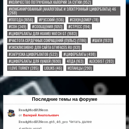
#КОЛИЧЕСТВО ПОТРАЧЕННЫХ КАЛОРИЙ ЗА СУТКИ
(952)
#КОМБИНИРОВАННЫЙ (АНАЛОГОВЫЕ И ЭЛЕКТРОННЫЙ ЦИФЕРБЛАТЫ) 46
(268)
#ПОГОДА
(1656)
#РУССКИЙ
(936)
#СЕКУНДОМЕР
(78)
#СОН
(349)
#СООБЩЕНИЯ
(1051)
#СТРЕСС
(194)
#ЦИФЕРБЛАТЫ ДЛЯ HUAWEI WATCH GT
(1683)
#ЧАСТОТА СЕРДЕЧНЫХ СОКРАЩЕНИЙ (ПУЛЬС)
(1786)
#ШАГИ
(1931)
#ЭКСКЛЮЗИВНО ДЛЯ САЙТА GTWFACES.RU
(931)
#ЗАГРУЗКА ЦИФЕРБЛАТОВ
(522)
#ЦИФЕРБЛАТЫ
(498)
#ЦИФЕРБЛАТЫ ДЛЯ ХУАВЕЙ
(1690)
4ПДА
(163)
ALEX36IST
(283)
I LOVE TURKEY
(285)
LIOLIKS
(46)
ИСПАНЦЫ
(290)
Последние темы на форуме
ReadyModRUNeon
от
Валерий Анатольевич
ReadyModRUNeon.gt6_46_pro
Читать далее
4 недели назад