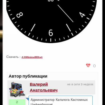
Скачать :
A36MinimalBB.hwt
0
Автор публикации
Валерий
не в сети 3 недели
Анатольевич
Администратор Каталога Кастомных
2
Циферблатов!