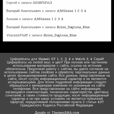
Сергей
к записи
001RFSFit3
Валерий Анатольевич
к записи
A36Sense 1 2 3 4
Аноним
к записи
A36Sense 1 2 3 4
Валерий Анатольевич
к записи
Rolex_Daytona_Blue
VincentPluff
к записи
Rolex_Daytona_Blue
Циферблаты для Huawei GT 1, 2, 3, 4 и Watch 3, 4 Серий!
Циферблаты на любой вкус и цвет! При полном или частичном
использовании материалов с сайта, ссылка на источник
обязательна. Продолжая работу с сайтом, вы даете согласие на
использование сайтом cookies и обработку персональных данных
в целях функционирования сайта. Все данные, представленные на
сайте, носят сугубо информационный характер и не являются
исчерпывающими. Для более подробной информации следует
обращаться к менеджерам компании по указанным на сайте
телефонам. Вся представленная на сайте информация,
касающаяся комплектации, технических характеристик, цветовых
сочетаний, а также стоимости продукции, носит информационный
характер и ни при каких условиях не является публичной
офертой, определяемой положениями пункта 2 статьи 437
Гражданского Кодекса Российской Федерации.
Дизайн от ThemesDNA.com