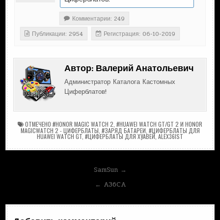
Комментарии: 249
Публикации: 2954
Регистрация: 06-10-2019
Автор:
Валерий Анатольевич
Администратор Каталога Кастомных
Циферблатов!
ОТМЕЧЕНО
#HONOR MAGIC WATCH 2
,
#HUAWEI WATCH GT/GT 2 И HONOR
MAGICWATCH 2 - ЦИФЕРБЛАТЫ
,
#ЗАРЯД БАТАРЕИ
,
#ЦИФЕРБЛАТЫ ДЛЯ
HUAWEI WATCH GT
,
#ЦИФЕРБЛАТЫ ДЛЯ ХУАВЕЙ
,
ALEX36IST
Навигация
SamSun →
по
← A36CA
записям