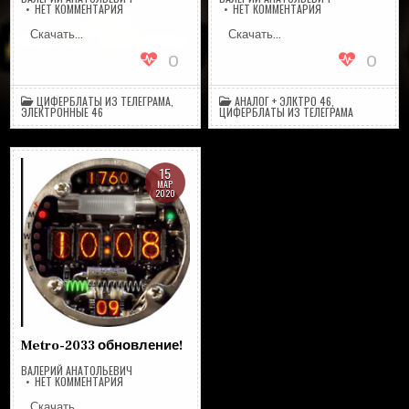
НА
НА
НЕТ КОММЕНТАРИЯ
НЕТ КОММЕНТАРИЯ
A36REVORU
A36DGRAYRU&ENG
Скачать…
Скачать…
0
0
ЦИФЕРБЛАТЫ ИЗ ТЕЛЕГРАМА
,
АНАЛОГ + ЭЛКТРО 46
,
ЭЛЕКТРОННЫЕ 46
ЦИФЕРБЛАТЫ ИЗ ТЕЛЕГРАМА
15
МАР
2020
Metro-2033 обновление!
ВАЛЕРИЙ АНАТОЛЬЕВИЧ
НА
НЕТ КОММЕНТАРИЯ
METRO-
2033
Скачать…