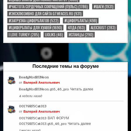
#ЧАСТОТА СЕРДЕЧНЫХ СОКРАЩЕНИЙ (ПУЛЬС)
(1786)
#ШАГИ
(1931)
#ЭКСКЛЮЗИВНО ДЛЯ САЙТА GTWFACES.RU
(931)
#ЗАГРУЗКА ЦИФЕРБЛАТОВ
(522)
#ЦИФЕРБЛАТЫ
(498)
#ЦИФЕРБЛАТЫ ДЛЯ ХУАВЕЙ
(1690)
4ПДА
(163)
ALEX36IST
(283)
I LOVE TURKEY
(285)
LIOLIKS
(46)
ИСПАНЦЫ
(290)
Последние темы на форуме
ReadyModRUNeon
от
Валерий Анатольевич
ReadyModRUNeon.gt6_46_pro
Читать далее
4 недели назад
00179RFSCat013
от
Валерий Анатольевич
00179RFSCat013 ВАП ФОРУМ
00179RFSCat013.gt6_46_pro
Читать далее
1 месяц назад