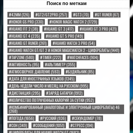
Поиск по меткам
#42MM
(126)
#GT2/GT2PRO
(257)
#GT3
(70)
#GT RUNER
(67)
#HONOR GS PRO
(330)
#HONOR MAGIC WATCH 2
(1729)
#HUAWEI FIT 2
(38)
#HUAWEI GT 3
(417)
#HUAWEI GT 3 PRO
(421)
#HUAWEI GT 4
(235)
#HUAWEI GT 5 PRO
(149)
#HUAWEI GT RUNER
(261)
#HUAWEI WATCH 3 PRO
(54)
#HUAWEI WATCH GT/GT 2 И HONOR MAGICWATCH 2 - ЦИФЕРБЛАТЫ
(1441)
#TAPZONE
(580)
#TIMER
(222)
#WATCHFACES
(904)
#АКТИВНОСТЬ
(95)
#АЛЬТИМЕТР
(355)
#АТМОСФЕРНОЕ ДАВЛЕНИЕ
(593)
#БУДИЛЬНИК
(85)
#ДАТА ДЛЯ ИНОСТРАННЫХ ЯЗЫКОВ
(1345)
#ДЕНЬ НЕДЕЛИ ЧИСЛО И МЕСЯЦ НА РУССКОМ
(995)
#ДИСТАНЦИЯ
(295)
#ЗАРЯД БАТАРЕИ
(1912)
#КОЛИЧЕСТВО ПОТРАЧЕННЫХ КАЛОРИЙ ЗА СУТКИ
(952)
#КОМБИНИРОВАННЫЙ (АНАЛОГОВЫЕ И ЭЛЕКТРОННЫЙ ЦИФЕРБЛАТЫ) 46
(268)
#ПОГОДА
(1656)
#РУССКИЙ
(936)
#СЕКУНДОМЕР
(78)
#СОН
(349)
#СООБЩЕНИЯ
(1051)
#СТРЕСС
(194)
#ЦИФЕРБЛАТЫ ДЛЯ HUAWEI WATCH GT
(1683)