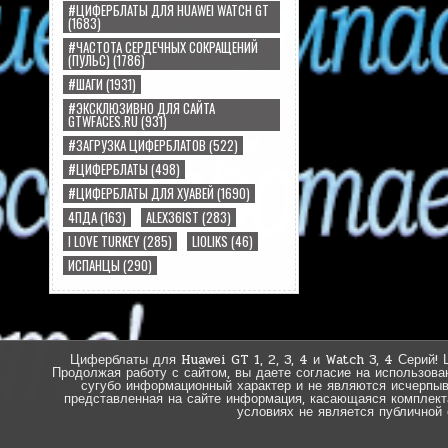
#ЦИФЕРБЛАТЫ ДЛЯ HUAWEI WATCH GT
(1683)
#ЧАСТОТА СЕРДЕЧНЫХ СОКРАЩЕНИЙ
(ПУЛЬС)
(1786)
#ШАГИ
(1931)
#ЭКСКЛЮЗИВНО ДЛЯ САЙТА
GTWFACES.RU
(931)
#ЗАГРУЗКА ЦИФЕРБЛАТОВ
(522)
#ЦИФЕРБЛАТЫ
(498)
#ЦИФЕРБЛАТЫ ДЛЯ ХУАВЕЙ
(1690)
4ПДА
(163)
ALEX36IST
(283)
I LOVE TURKEY
(285)
LIOLIKS
(46)
ИСПАНЦЫ
(290)
Циферблаты для Huawei GT 1, 2, 3, 4 и Watch 3, 4 Серий! 
Продолжая работу с сайтом, вы даете согласие на использова
сугубо информационный характер и не являются исчерпы
представленная на сайте информация, касающаяся комплектац
условиях не является публичной