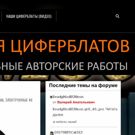
НАШИ ЦИФЕРБЛАТЫ (ВИДЕО)
Последние темы на форуме
ReadyModRUNeon
МА
,
ЭЛЕКТРОННЫЕ 46
от
Валерий Анатольевич
ReadyModRUNeon.gt6_46_pro
Читать
далее
4 недели назад
00179RFSCat013