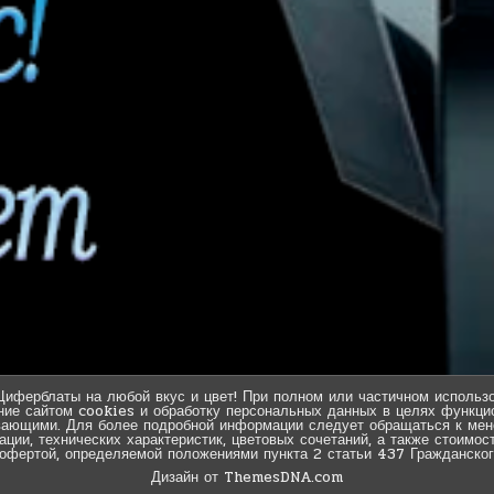
Циферблаты на любой вкус и цвет! При полном или частичном использо
ние сайтом cookies и обработку персональных данных в целях функцио
вающими. Для более подробной информации следует обращаться к мен
ии, технических характеристик, цветовых сочетаний, а также стоимос
 офертой, определяемой положениями пункта 2 статьи 437 Гражданског
Дизайн от ThemesDNA.com