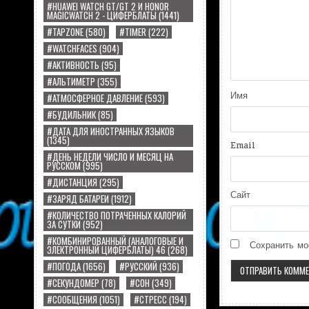
#HUAWEI WATCH GT/GT 2 И HONOR
MAGICWATCH 2 - ЦИФЕРБЛАТЫ
(1441)
#TAPZONE
(580)
#TIMER
(222)
#WATCHFACES
(904)
#АКТИВНОСТЬ
(95)
#АЛЬТИМЕТР
(355)
Имя
#АТМОСФЕРНОЕ ДАВЛЕНИЕ
(593)
#БУДИЛЬНИК
(85)
#ДАТА ДЛЯ ИНОСТРАННЫХ ЯЗЫКОВ
(1345)
Email
#ДЕНЬ НЕДЕЛИ ЧИСЛО И МЕСЯЦ НА
РУССКОМ
(995)
#ДИСТАНЦИЯ
(295)
Сайт
#ЗАРЯД БАТАРЕИ
(1912)
#КОЛИЧЕСТВО ПОТРАЧЕННЫХ КАЛОРИЙ
ЗА СУТКИ
(952)
#КОМБИНИРОВАННЫЙ (АНАЛОГОВЫЕ И
Сохранить мо
ЭЛЕКТРОННЫЙ ЦИФЕРБЛАТЫ) 46
(268)
#ПОГОДА
(1656)
#РУССКИЙ
(936)
#СЕКУНДОМЕР
(78)
#СОН
(349)
#СООБЩЕНИЯ
(1051)
#СТРЕСС
(194)