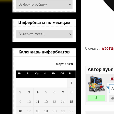
Поиск
по
рубрикам
Циферблаты по месяцам
Циферблаты
по
месяцам
Скачать :
A36Fli
Календарь циферблатов
Март 2020
Автор публ
Пн
Вт
Ср
Чт
Пт
Сб
Вс
В
1
А
2
3
4
5
6
7
8
2
9
10
11
12
13
14
15
16
17
18
19
20
21
22