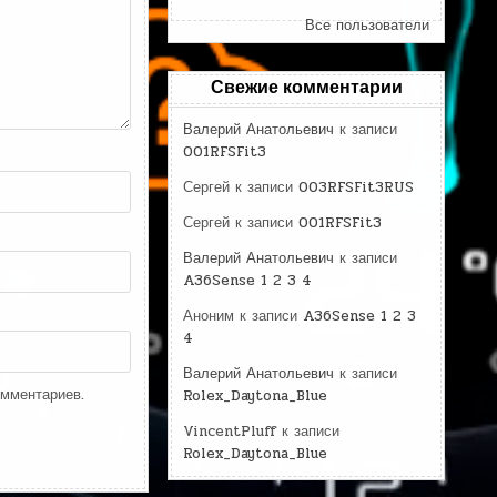
Все пользователи
Свежие комментарии
Валерий Анатольевич
к записи
001RFSFit3
Сергей
к записи
003RFSFit3RUS
Сергей
к записи
001RFSFit3
Валерий Анатольевич
к записи
A36Sense 1 2 3 4
Аноним
к записи
A36Sense 1 2 3
4
Валерий Анатольевич
к записи
омментариев.
Rolex_Daytona_Blue
VincentPluff
к записи
Rolex_Daytona_Blue