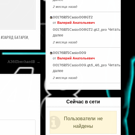
2 месяца назад
00176RFSCasio008GT2
от
Валерий Анатольевич
00176RFSCasio008GT2.gt2_pro
Читать
далее
,
#ЗАРЯД БАТАРЕИ
,
2 месяца назад
00176RFSCasio009
от
Валерий Анатольевич
A36EberhardB →
00176RFSCasio009.gt6_46_pro
Читать
далее
2 месяца назад
Сейчас в сети
Пользователи не
найдены