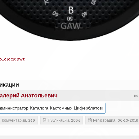
p_clock.hwt
икации
алерий Анатольевич
не
дминистратор Каталога Кастомных Циферблатов!
Комментарии: 249
Публикации: 2954
Регистрация: 06-10-2019