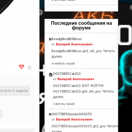
Последние сообщения на
форуме
ReadyModRUNeon
от
Валерий Анатольевич
ReadyModRUNeon.gt6_46_pro
Читать
далее
4 недели назад
0
00179RFSCat013
от
Валерий Анатольевич
00179RFSCat013 ВАП ФОРУМ
 в сети 3 недели
00179RFSCat013.gt6_46_pro
Читать
далее
1 месяц назад
00177RFSGnoms003GT2
от
Валерий Анатольевич
00177RFSGnoms003GT2.gt2_pro
Читать
далее