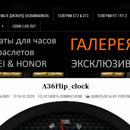
МЫ В ДИСКОРД (ОСВАИВАЕМСЯ)
ТЕЛЕГРАМ GT2 & GT3
ТЕЛЕГРАМ FIT / FIT 2
LOGIN | LOG OUT
A36Flip_clock
НА
ОПУБЛИКОВАНО
ЛЬЕВИЧ
14.03.2020
ОСТАВИТЬ КОММЕНТАРИЙ
ЦИФЕРБЛАТЫ ИЗ ТЕЛЕГРА
A36FLIP_CLOCK
В