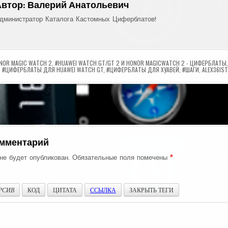
Автор:
Валерий Анатольевич
дминистратор Каталога Кастомных Циферблатов!
NOR MAGIC WATCH 2
,
#HUAWEI WATCH GT/GT 2 И HONOR MAGICWATCH 2 - ЦИФЕРБЛАТЫ
#ЦИФЕРБЛАТЫ ДЛЯ HUAWEI WATCH GT
,
#ЦИФЕРБЛАТЫ ДЛЯ ХУАВЕЙ
,
#ШАГИ
,
ALEX36IST
ия
омментарий
не будет опубликован.
Обязательные поля помечены
*
РСИВ
КОД
ЦИТАТА
ССЫЛКА
ЗАКРЫТЬ ТЕГИ