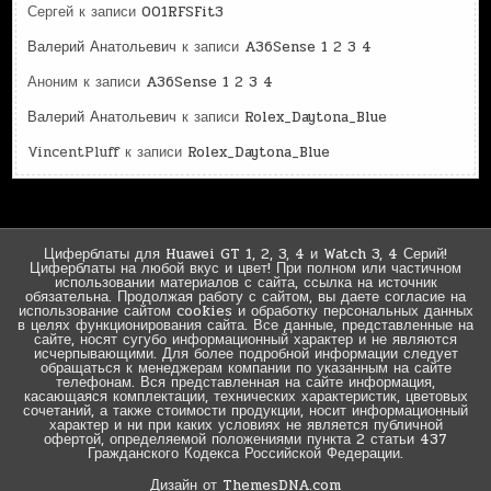
Сергей
к записи
001RFSFit3
Валерий Анатольевич
к записи
A36Sense 1 2 3 4
Аноним
к записи
A36Sense 1 2 3 4
Валерий Анатольевич
к записи
Rolex_Daytona_Blue
VincentPluff
к записи
Rolex_Daytona_Blue
Циферблаты для Huawei GT 1, 2, 3, 4 и Watch 3, 4 Серий!
Циферблаты на любой вкус и цвет! При полном или частичном
использовании материалов с сайта, ссылка на источник
обязательна. Продолжая работу с сайтом, вы даете согласие на
использование сайтом cookies и обработку персональных данных
в целях функционирования сайта. Все данные, представленные на
сайте, носят сугубо информационный характер и не являются
исчерпывающими. Для более подробной информации следует
обращаться к менеджерам компании по указанным на сайте
телефонам. Вся представленная на сайте информация,
касающаяся комплектации, технических характеристик, цветовых
сочетаний, а также стоимости продукции, носит информационный
характер и ни при каких условиях не является публичной
офертой, определяемой положениями пункта 2 статьи 437
Гражданского Кодекса Российской Федерации.
Дизайн от ThemesDNA.com