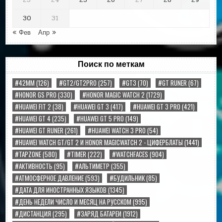
23
24
25
26
27
28
29
30
31
« Фев
Апр »
Поиск по меткам
#42MM
(126)
#GT2/GT2PRO
(257)
#GT3
(70)
#GT RUNER
(67)
#HONOR GS PRO
(330)
#HONOR MAGIC WATCH 2
(1729)
#HUAWEI FIT 2
(38)
#HUAWEI GT 3
(417)
#HUAWEI GT 3 PRO
(421)
#HUAWEI GT 4
(235)
#HUAWEI GT 5 PRO
(149)
#HUAWEI GT RUNER
(261)
#HUAWEI WATCH 3 PRO
(54)
#HUAWEI WATCH GT/GT 2 И HONOR MAGICWATCH 2 - ЦИФЕРБЛАТЫ
(1441)
#TAPZONE
(580)
#TIMER
(222)
#WATCHFACES
(904)
#АКТИВНОСТЬ
(95)
#АЛЬТИМЕТР
(355)
#АТМОСФЕРНОЕ ДАВЛЕНИЕ
(593)
#БУДИЛЬНИК
(85)
#ДАТА ДЛЯ ИНОСТРАННЫХ ЯЗЫКОВ
(1345)
#ДЕНЬ НЕДЕЛИ ЧИСЛО И МЕСЯЦ НА РУССКОМ
(995)
#ДИСТАНЦИЯ
(295)
#ЗАРЯД БАТАРЕИ
(1912)