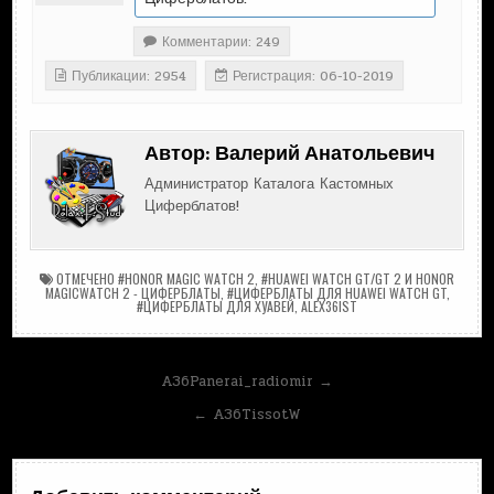
Комментарии: 249
Публикации: 2954
Регистрация: 06-10-2019
Автор:
Валерий Анатольевич
Администратор Каталога Кастомных
Циферблатов!
ОТМЕЧЕНО
#HONOR MAGIC WATCH 2
,
#HUAWEI WATCH GT/GT 2 И HONOR
MAGICWATCH 2 - ЦИФЕРБЛАТЫ
,
#ЦИФЕРБЛАТЫ ДЛЯ HUAWEI WATCH GT
,
#ЦИФЕРБЛАТЫ ДЛЯ ХУАВЕЙ
,
ALEX36IST
Навигация
A36Panerai_radiomir →
по
← A36TissotW
записям