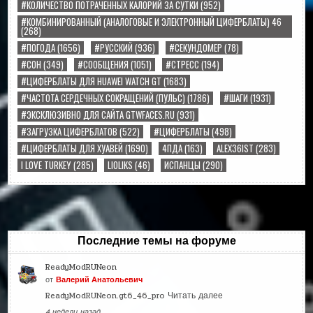
#КОЛИЧЕСТВО ПОТРАЧЕННЫХ КАЛОРИЙ ЗА СУТКИ
(952)
#КОМБИНИРОВАННЫЙ (АНАЛОГОВЫЕ И ЭЛЕКТРОННЫЙ ЦИФЕРБЛАТЫ) 46
(268)
#ПОГОДА
(1656)
#РУССКИЙ
(936)
#СЕКУНДОМЕР
(78)
#СОН
(349)
#СООБЩЕНИЯ
(1051)
#СТРЕСС
(194)
#ЦИФЕРБЛАТЫ ДЛЯ HUAWEI WATCH GT
(1683)
#ЧАСТОТА СЕРДЕЧНЫХ СОКРАЩЕНИЙ (ПУЛЬС)
(1786)
#ШАГИ
(1931)
#ЭКСКЛЮЗИВНО ДЛЯ САЙТА GTWFACES.RU
(931)
#ЗАГРУЗКА ЦИФЕРБЛАТОВ
(522)
#ЦИФЕРБЛАТЫ
(498)
#ЦИФЕРБЛАТЫ ДЛЯ ХУАВЕЙ
(1690)
4ПДА
(163)
ALEX36IST
(283)
I LOVE TURKEY
(285)
LIOLIKS
(46)
ИСПАНЦЫ
(290)
Последние темы на форуме
ReadyModRUNeon
от
Валерий Анатольевич
ReadyModRUNeon.gt6_46_pro
Читать далее
4 недели назад