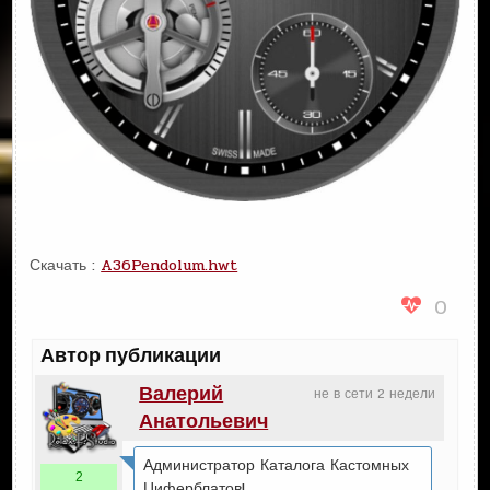
Скачать :
A36Pendolum.hwt
0
Автор публикации
Валерий
не в сети 2 недели
Анатольевич
Администратор Каталога Кастомных
2
Циферблатов!