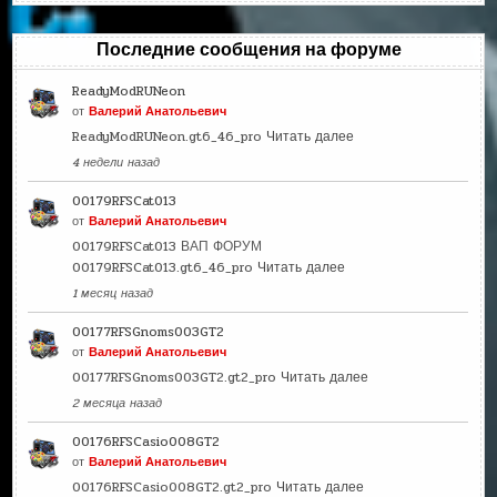
Последние сообщения на форуме
ReadyModRUNeon
от
Валерий Анатольевич
ReadyModRUNeon.gt6_46_pro
Читать далее
4 недели назад
00179RFSCat013
от
Валерий Анатольевич
00179RFSCat013 ВАП ФОРУМ
00179RFSCat013.gt6_46_pro
Читать далее
1 месяц назад
00177RFSGnoms003GT2
от
Валерий Анатольевич
00177RFSGnoms003GT2.gt2_pro
Читать далее
2 месяца назад
00176RFSCasio008GT2
от
Валерий Анатольевич
00176RFSCasio008GT2.gt2_pro
Читать далее