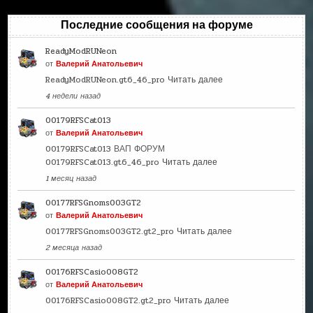
Последние сообщения на форуме
ReadyModRUNeon
от
Валерий Анатольевич
ReadyModRUNeon.gt6_46_pro
Читать далее
4 недели назад
00179RFSCat013
от
Валерий Анатольевич
00179RFSCat013 ВАП ФОРУМ
00179RFSCat013.gt6_46_pro
Читать далее
1 месяц назад
00177RFSGnoms003GT2
от
Валерий Анатольевич
00177RFSGnoms003GT2.gt2_pro
Читать далее
2 месяца назад
00176RFSCasio008GT2
от
Валерий Анатольевич
00176RFSCasio008GT2.gt2_pro
Читать далее