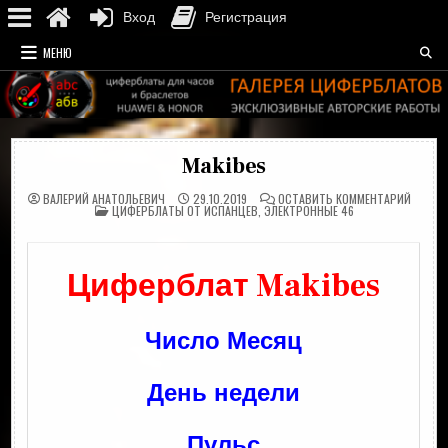
Вход
Регистрация
Перейти
МЕНЮ
к
содержимому
Makibes
НА
ВАЛЕРИЙ АНАТОЛЬЕВИЧ
29.10.2019
ОСТАВИТЬ КОММЕНТАРИЙ
ОПУБЛИКОВАНО
MAKIBE
ЦИФЕРБЛАТЫ ОТ ИСПАНЦЕВ
,
ЭЛЕКТРОННЫЕ 46
В
Циферблат Makibes
Число Месяц
День недели
Пульс