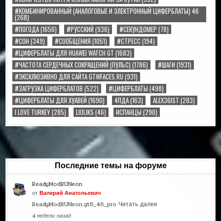
#КОМБИНИРОВАННЫЙ (АНАЛОГОВЫЕ И ЭЛЕКТРОННЫЙ ЦИФЕРБЛАТЫ) 46
(268)
#ПОГОДА
(1656)
#РУССКИЙ
(936)
#СЕКУНДОМЕР
(78)
#СОН
(349)
#СООБЩЕНИЯ
(1051)
#СТРЕСС
(194)
#ЦИФЕРБЛАТЫ ДЛЯ HUAWEI WATCH GT
(1683)
#ЧАСТОТА СЕРДЕЧНЫХ СОКРАЩЕНИЙ (ПУЛЬС)
(1786)
#ШАГИ
(1931)
#ЭКСКЛЮЗИВНО ДЛЯ САЙТА GTWFACES.RU
(931)
#ЗАГРУЗКА ЦИФЕРБЛАТОВ
(522)
#ЦИФЕРБЛАТЫ
(498)
#ЦИФЕРБЛАТЫ ДЛЯ ХУАВЕЙ
(1690)
4ПДА
(163)
ALEX36IST
(283)
I LOVE TURKEY
(285)
LIOLIKS
(46)
ИСПАНЦЫ
(290)
Последние темы на форуме
ReadyModRUNeon
от
Валерий Анатольевич
ReadyModRUNeon.gt6_46_pro
Читать далее
4 недели назад