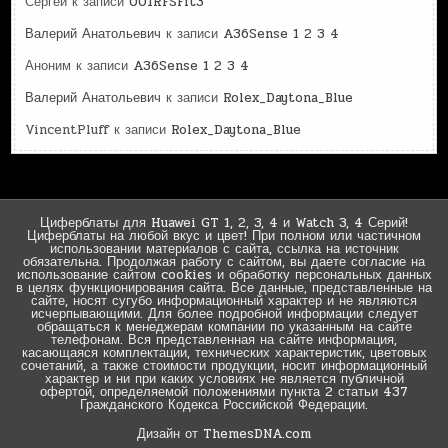
Сергей
к записи
001RFSFit3
Валерий Анатольевич
к записи
A36Sense 1 2 3 4
Аноним
к записи
A36Sense 1 2 3 4
Валерий Анатольевич
к записи
Rolex_Daytona_Blue
VincentPluff
к записи
Rolex_Daytona_Blue
Циферблаты для Huawei GT 1, 2, 3, 4 и Watch 3, 4 Серий!
Циферблаты на любой вкус и цвет! При полном или частичном
использовании материалов с сайта, ссылка на источник
обязательна. Продолжая работу с сайтом, вы даете согласие на
использование сайтом cookies и обработку персональных данных
в целях функционирования сайта. Все данные, представленные на
сайте, носят сугубо информационный характер и не являются
исчерпывающими. Для более подробной информации следует
обращаться к менеджерам компании по указанным на сайте
телефонам. Вся представленная на сайте информация,
касающаяся комплектации, технических характеристик, цветовых
сочетаний, а также стоимости продукции, носит информационный
характер и ни при каких условиях не является публичной
офертой, определяемой положениями пункта 2 статьи 437
Гражданского Кодекса Российской Федерации.
Дизайн от ThemesDNA.com