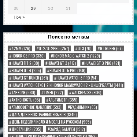
28
29
30
31
Ноя »
Поиск по меткам
#42MM
(126)
#GT2/GT2PRO
(257)
#GT3
(70)
#GT RUNER
(67)
#HONOR GS PRO
(330)
#HONOR MAGIC WATCH 2
(1729)
#HUAWEI FIT 2
(38)
#HUAWEI GT 3
(417)
#HUAWEI GT 3 PRO
(421)
#HUAWEI GT 4
(235)
#HUAWEI GT 5 PRO
(149)
#HUAWEI GT RUNER
(261)
#HUAWEI WATCH 3 PRO
(54)
#HUAWEI WATCH GT/GT 2 И HONOR MAGICWATCH 2 - ЦИФЕРБЛАТЫ
(1441)
#TAPZONE
(580)
#TIMER
(222)
#WATCHFACES
(904)
#АКТИВНОСТЬ
(95)
#АЛЬТИМЕТР
(355)
#АТМОСФЕРНОЕ ДАВЛЕНИЕ
(593)
#БУДИЛЬНИК
(85)
#ДАТА ДЛЯ ИНОСТРАННЫХ ЯЗЫКОВ
(1345)
#ДЕНЬ НЕДЕЛИ ЧИСЛО И МЕСЯЦ НА РУССКОМ
(995)
#ДИСТАНЦИЯ
(295)
#ЗАРЯД БАТАРЕИ
(1912)
#КОЛИЧЕСТВО ПОТРАЧЕННЫХ КАЛОРИЙ ЗА СУТКИ
(952)