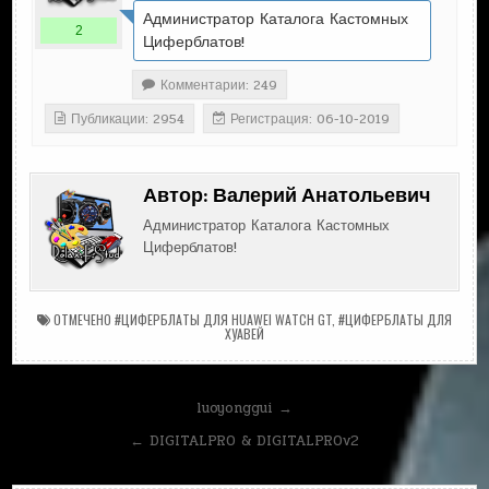
Администратор Каталога Кастомных
2
Циферблатов!
Комментарии: 249
Публикации: 2954
Регистрация: 06-10-2019
Автор:
Валерий Анатольевич
Администратор Каталога Кастомных
Циферблатов!
ОТМЕЧЕНО
#ЦИФЕРБЛАТЫ ДЛЯ HUAWEI WATCH GT
,
#ЦИФЕРБЛАТЫ ДЛЯ
ХУАВЕЙ
Навигация
luoyonggui →
по
← DIGITALPRO & DIGITALPROv2
записям