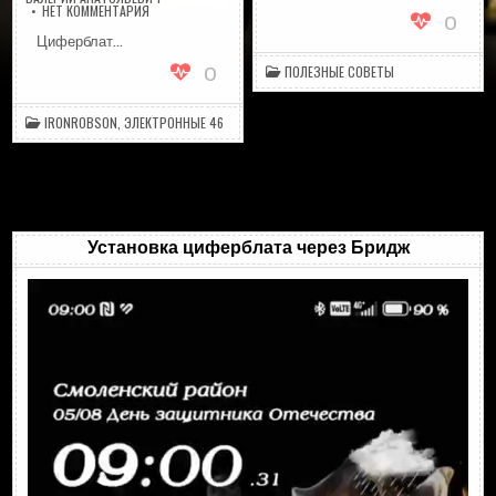
НА
НЕТ КОММЕНТАРИЯ
0
IRON_X_V9_1_RUS
Циферблат…
0
ПОЛЕЗНЫЕ СОВЕТЫ
IRONROBSON
,
ЭЛЕКТРОННЫЕ 46
Установка циферблата через Бридж
Видеоплеер