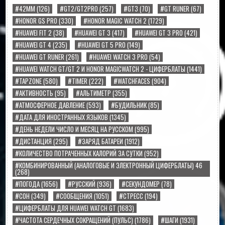
#42MM
(126)
#GT2/GT2PRO
(257)
#GT3
(70)
#GT RUNER
(67)
#HONOR GS PRO
(330)
#HONOR MAGIC WATCH 2
(1729)
#HUAWEI FIT 2
(38)
#HUAWEI GT 3
(417)
#HUAWEI GT 3 PRO
(421)
#HUAWEI GT 4
(235)
#HUAWEI GT 5 PRO
(149)
#HUAWEI GT RUNER
(261)
#HUAWEI WATCH 3 PRO
(54)
#HUAWEI WATCH GT/GT 2 И HONOR MAGICWATCH 2 - ЦИФЕРБЛАТЫ
(1441)
#TAPZONE
(580)
#TIMER
(222)
#WATCHFACES
(904)
#АКТИВНОСТЬ
(95)
#АЛЬТИМЕТР
(355)
#АТМОСФЕРНОЕ ДАВЛЕНИЕ
(593)
#БУДИЛЬНИК
(85)
#ДАТА ДЛЯ ИНОСТРАННЫХ ЯЗЫКОВ
(1345)
#ДЕНЬ НЕДЕЛИ ЧИСЛО И МЕСЯЦ НА РУССКОМ
(995)
#ДИСТАНЦИЯ
(295)
#ЗАРЯД БАТАРЕИ
(1912)
#КОЛИЧЕСТВО ПОТРАЧЕННЫХ КАЛОРИЙ ЗА СУТКИ
(952)
#КОМБИНИРОВАННЫЙ (АНАЛОГОВЫЕ И ЭЛЕКТРОННЫЙ ЦИФЕРБЛАТЫ) 46
(268)
#ПОГОДА
(1656)
#РУССКИЙ
(936)
#СЕКУНДОМЕР
(78)
#СОН
(349)
#СООБЩЕНИЯ
(1051)
#СТРЕСС
(194)
#ЦИФЕРБЛАТЫ ДЛЯ HUAWEI WATCH GT
(1683)
#ЧАСТОТА СЕРДЕЧНЫХ СОКРАЩЕНИЙ (ПУЛЬС)
(1786)
#ШАГИ
(1931)