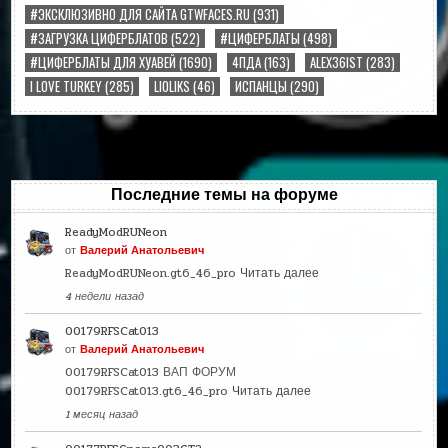
#ЭКСКЛЮЗИВНО ДЛЯ САЙТА GTWFACES.RU
(931)
#ЗАГРУЗКА ЦИФЕРБЛАТОВ
(522)
#ЦИФЕРБЛАТЫ
(498)
#ЦИФЕРБЛАТЫ ДЛЯ ХУАВЕЙ
(1690)
4ПДА
(163)
ALEX36IST
(283)
I LOVE TURKEY
(285)
LIOLIKS
(46)
ИСПАНЦЫ
(290)
Последние темы на форуме
ReadyModRUNeon
от
Валерий Анатольевич
ReadyModRUNeon.gt6_46_pro
Читать далее
4 недели назад
00179RFSCat013
от
Валерий Анатольевич
00179RFSCat013 ВАП ФОРУМ
00179RFSCat013.gt6_46_pro
Читать далее
1 месяц назад