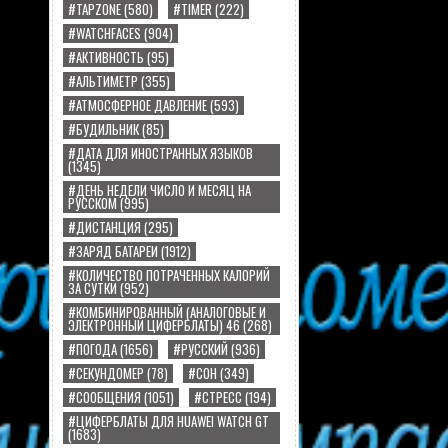
#TAPZONE
(580)
#TIMER
(222)
#WATCHFACES
(904)
#АКТИВНОСТЬ
(95)
#АЛЬТИМЕТР
(355)
#АТМОСФЕРНОЕ ДАВЛЕНИЕ
(593)
#БУДИЛЬНИК
(85)
#ДАТА ДЛЯ ИНОСТРАННЫХ ЯЗЫКОВ
(1345)
#ДЕНЬ НЕДЕЛИ ЧИСЛО И МЕСЯЦ НА
РУССКОМ
(995)
#ДИСТАНЦИЯ
(295)
#ЗАРЯД БАТАРЕИ
(1912)
#КОЛИЧЕСТВО ПОТРАЧЕННЫХ КАЛОРИЙ
ЗА СУТКИ
(952)
#КОМБИНИРОВАННЫЙ (АНАЛОГОВЫЕ И
ЭЛЕКТРОННЫЙ ЦИФЕРБЛАТЫ) 46
(268)
#ПОГОДА
(1656)
#РУССКИЙ
(936)
#СЕКУНДОМЕР
(78)
#СОН
(349)
#СООБЩЕНИЯ
(1051)
#СТРЕСС
(194)
#ЦИФЕРБЛАТЫ ДЛЯ HUAWEI WATCH GT
(1683)