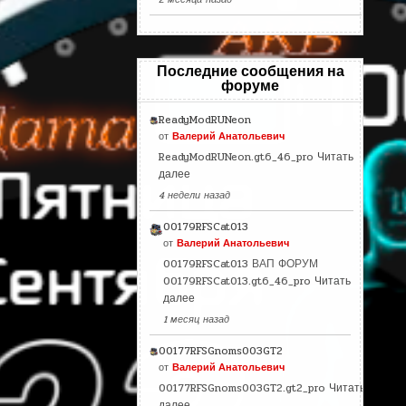
Последние сообщения на
форуме
ReadyModRUNeon
от
Валерий Анатольевич
ReadyModRUNeon.gt6_46_pro
Читать
далее
4 недели назад
00179RFSCat013
от
Валерий Анатольевич
00179RFSCat013 ВАП ФОРУМ
00179RFSCat013.gt6_46_pro
Читать
далее
1 месяц назад
00177RFSGnoms003GT2
от
Валерий Анатольевич
00177RFSGnoms003GT2.gt2_pro
Читать
далее