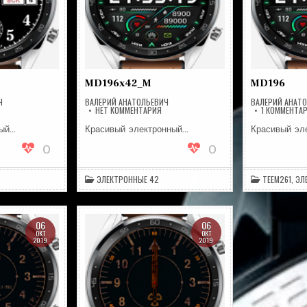
MD196x42_M
MD196
Ч
ВАЛЕРИЙ АНАТОЛЬЕВИЧ
ВАЛЕРИЙ АНАТ
А
НА
НЕТ КОММЕНТАРИЯ
1 КОММЕНТА
ЛАВА
MD196X42_M
вый…
Красивый электронный…
Красивый эл
0
0
ЭЛЕКТРОННЫЕ 42
TEEM261
,
ЭЛ
06
06
ОКТ
ОКТ
2019
2019