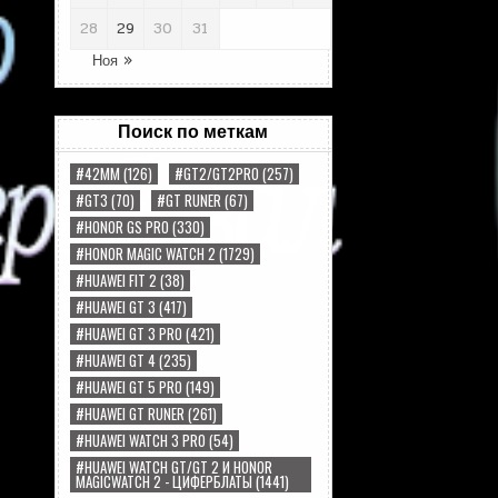
28
29
30
31
Ноя »
Поиск по меткам
#42MM
(126)
#GT2/GT2PRO
(257)
#GT3
(70)
#GT RUNER
(67)
#HONOR GS PRO
(330)
#HONOR MAGIC WATCH 2
(1729)
#HUAWEI FIT 2
(38)
#HUAWEI GT 3
(417)
#HUAWEI GT 3 PRO
(421)
#HUAWEI GT 4
(235)
#HUAWEI GT 5 PRO
(149)
#HUAWEI GT RUNER
(261)
#HUAWEI WATCH 3 PRO
(54)
#HUAWEI WATCH GT/GT 2 И HONOR
MAGICWATCH 2 - ЦИФЕРБЛАТЫ
(1441)