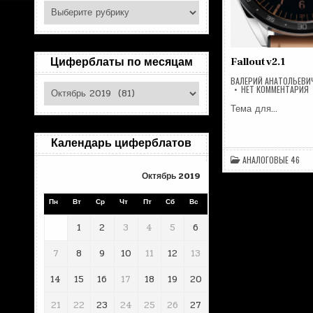
Поиск
по
рубрикам
Циферблаты по месяцам
Fallout v2.1
ВАЛЕРИЙ АНАТОЛЬЕВИ
Циферблаты
Н
НЕТ КОММЕНТАРИЯ
F
по
V
Тема для…
месяцам
Календарь циферблатов
АНАЛОГОВЫЕ 46
Октябрь 2019
Пн
Вт
Ср
Чт
Пт
Сб
Вс
1
2
3
4
5
6
7
8
9
10
11
12
13
14
15
16
17
18
19
20
21
22
23
24
25
26
27