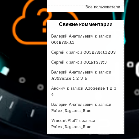
Все пользователи
Свежие комментарии
Валерий Анатольевич
к записи
001RFSFit3
Сергей
к записи
003RFSFit3RUS
Сергей
к записи
001RFSFit3
Валерий Анатольевич
к записи
A36Sense 1 2 3 4
Аноним
к записи
A36Sense 1 2 3
4
Валерий Анатольевич
к записи
Rolex_Daytona_Blue
VincentPluff
к записи
Rolex_Daytona_Blue