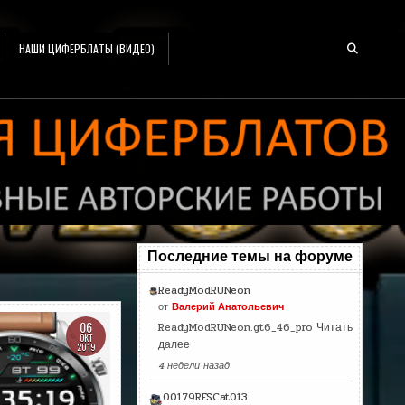
НАШИ ЦИФЕРБЛАТЫ (ВИДЕО)
Последние темы на форуме
ReadyModRUNeon
от
Валерий Анатольевич
06
ReadyModRUNeon.gt6_46_pro
Читать
ОКТ
далее
2019
4 недели назад
00179RFSCat013