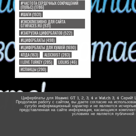
#ЧАСТОТА СЕРДЕЧНЫХ СОКРАЩЕНИЙ
(ПУЛЬС)
(1786)
#ШАГИ
(1931)
#ЭКСКЛЮЗИВНО ДЛЯ САЙТА
GTWFACES.RU
(931)
#ЗАГРУЗКА ЦИФЕРБЛАТОВ
(522)
#ЦИФЕРБЛАТЫ
(498)
#ЦИФЕРБЛАТЫ ДЛЯ ХУАВЕЙ
(1690)
4ПДА
(163)
ALEX36IST
(283)
I LOVE TURKEY
(285)
LIOLIKS
(46)
ИСПАНЦЫ
(290)
Циферблаты для Huawei GT 1, 2, 3, 4 и Watch 3, 4 Серий! 
Продолжая работу с сайтом, вы даете согласие на использова
сугубо информационный характер и не являются исчерпы
представленная на сайте информация, касающаяся комплектац
условиях не является публичной