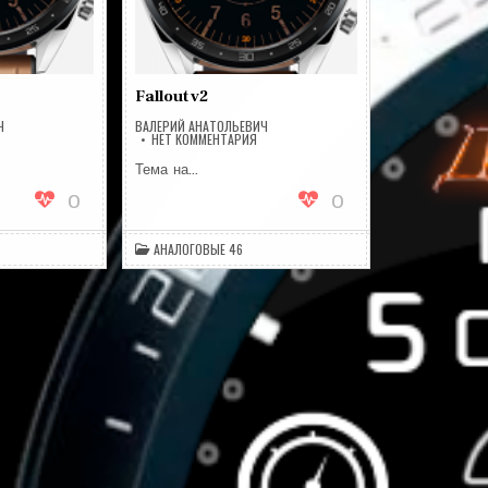
Fallout v2
Ч
ВАЛЕРИЙ АНАТОЛЬЕВИЧ
А
НА
НЕТ КОММЕНТАРИЯ
ALLOUT
FALLOUT
2.1
V2
Тема на…
0
0
АНАЛОГОВЫЕ 46