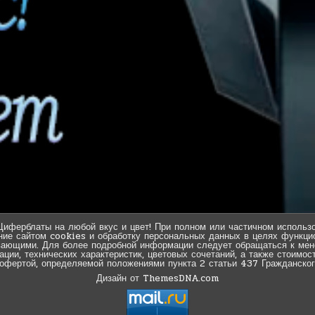
Циферблаты на любой вкус и цвет! При полном или частичном использо
ние сайтом cookies и обработку персональных данных в целях функцио
вающими. Для более подробной информации следует обращаться к мен
ии, технических характеристик, цветовых сочетаний, а также стоимос
 офертой, определяемой положениями пункта 2 статьи 437 Гражданског
Дизайн от ThemesDNA.com