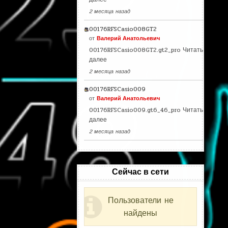
2 месяца назад
00176RFSCasio008GT2
от
Валерий Анатольевич
00176RFSCasio008GT2.gt2_pro
Читать
далее
2 месяца назад
00176RFSCasio009
от
Валерий Анатольевич
00176RFSCasio009.gt6_46_pro
Читать
далее
2 месяца назад
Сейчас в сети
Пользователи не
найдены