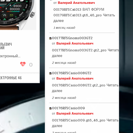
от
Валерий Анатольевич
00179RFSCat013 ВАП ФОРУМ
00179RFSCat013.gt6_46_pro
Читать
далее
1 месяц назад
00177RFSGnoms003GT2
от
Валерий Анатольевич
ОЛЬЕВИЧ
К
РИЙ
00177RFSGnoms003GT2.gt2_pro
Читать
ЗАПИСИ
MD196
ектронный…
далее
2 месяца назад
0
00176RFSCasio008GT2
ЕКТРОННЫЕ 46
от
Валерий Анатольевич
00176RFSCasio008GT2.gt2_pro
Читать
далее
2 месяца назад
00176RFSCasio009
от
Валерий Анатольевич
00176RFSCasio009.gt6_46_pro
Читать
далее
2 месяца назад