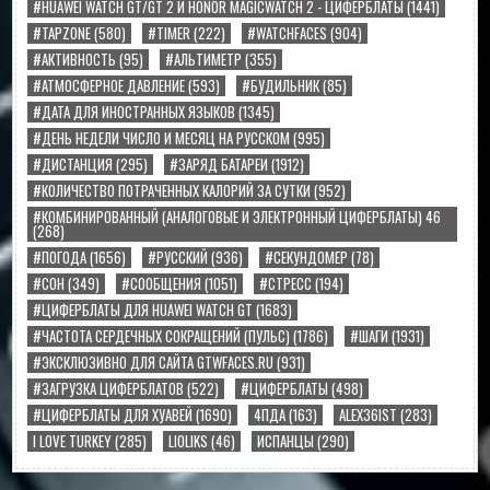
#HUAWEI WATCH GT/GT 2 И HONOR MAGICWATCH 2 - ЦИФЕРБЛАТЫ
(1441)
#TAPZONE
(580)
#TIMER
(222)
#WATCHFACES
(904)
#АКТИВНОСТЬ
(95)
#АЛЬТИМЕТР
(355)
#АТМОСФЕРНОЕ ДАВЛЕНИЕ
(593)
#БУДИЛЬНИК
(85)
#ДАТА ДЛЯ ИНОСТРАННЫХ ЯЗЫКОВ
(1345)
#ДЕНЬ НЕДЕЛИ ЧИСЛО И МЕСЯЦ НА РУССКОМ
(995)
#ДИСТАНЦИЯ
(295)
#ЗАРЯД БАТАРЕИ
(1912)
#КОЛИЧЕСТВО ПОТРАЧЕННЫХ КАЛОРИЙ ЗА СУТКИ
(952)
#КОМБИНИРОВАННЫЙ (АНАЛОГОВЫЕ И ЭЛЕКТРОННЫЙ ЦИФЕРБЛАТЫ) 46
(268)
#ПОГОДА
(1656)
#РУССКИЙ
(936)
#СЕКУНДОМЕР
(78)
#СОН
(349)
#СООБЩЕНИЯ
(1051)
#СТРЕСС
(194)
#ЦИФЕРБЛАТЫ ДЛЯ HUAWEI WATCH GT
(1683)
#ЧАСТОТА СЕРДЕЧНЫХ СОКРАЩЕНИЙ (ПУЛЬС)
(1786)
#ШАГИ
(1931)
#ЭКСКЛЮЗИВНО ДЛЯ САЙТА GTWFACES.RU
(931)
#ЗАГРУЗКА ЦИФЕРБЛАТОВ
(522)
#ЦИФЕРБЛАТЫ
(498)
#ЦИФЕРБЛАТЫ ДЛЯ ХУАВЕЙ
(1690)
4ПДА
(163)
ALEX36IST
(283)
I LOVE TURKEY
(285)
LIOLIKS
(46)
ИСПАНЦЫ
(290)