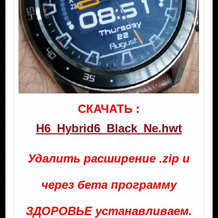
СКАЧАТЬ :
H6_Hybrid6_Black_Ne.hwt
Удалить расширение .zip и
через бета программу
ЗДОРОВЬЕ устанавливаем.