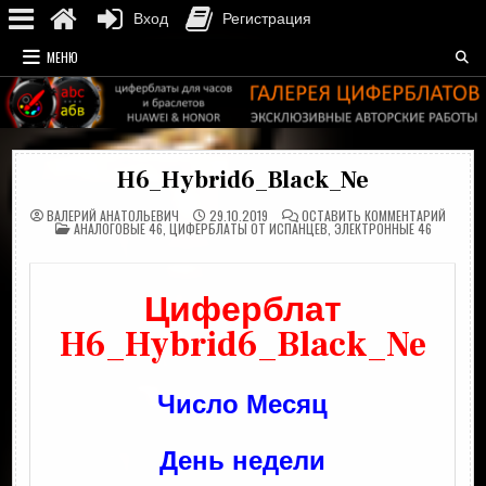
Вход
Регистрация
Перейти
МЕНЮ
к
содержимому
H6_Hybrid6_Black_Ne
НА
ВАЛЕРИЙ АНАТОЛЬЕВИЧ
29.10.2019
ОСТАВИТЬ КОММЕНТАРИЙ
ОПУБЛИКОВАНО
H6_HYB
АНАЛОГОВЫЕ 46
,
ЦИФЕРБЛАТЫ ОТ ИСПАНЦЕВ
,
ЭЛЕКТРОННЫЕ 46
В
Циферблат
H6_Hybrid6_Black_Ne
Число Месяц
День недели