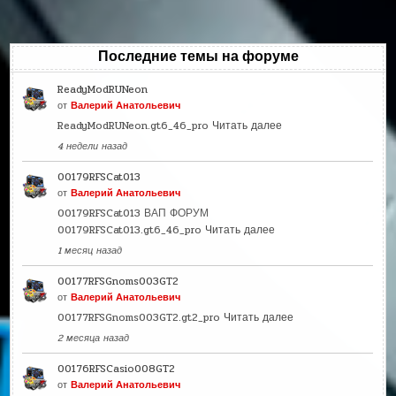
Последние темы на форуме
ReadyModRUNeon
от
Валерий Анатольевич
ReadyModRUNeon.gt6_46_pro
Читать далее
4 недели назад
00179RFSCat013
от
Валерий Анатольевич
00179RFSCat013 ВАП ФОРУМ
00179RFSCat013.gt6_46_pro
Читать далее
1 месяц назад
00177RFSGnoms003GT2
от
Валерий Анатольевич
00177RFSGnoms003GT2.gt2_pro
Читать далее
2 месяца назад
00176RFSCasio008GT2
от
Валерий Анатольевич