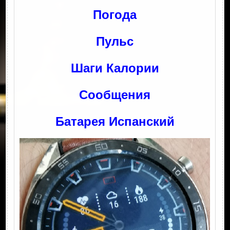
Погода
Пульс
Шаги Калории
Сообщения
Батарея Испанский