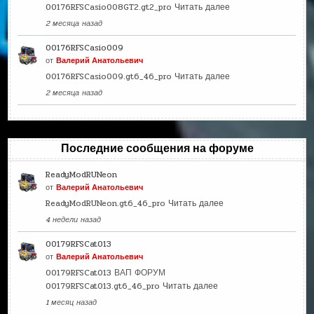
00176RFSCasio008GT2.gt2_pro
Читать далее
2 месяца назад
00176RFSCasio009
от
Валерий Анатольевич
00176RFSCasio009.gt6_46_pro
Читать далее
2 месяца назад
Последние сообщения на форуме
ReadyModRUNeon
от
Валерий Анатольевич
ReadyModRUNeon.gt6_46_pro
Читать далее
4 недели назад
00179RFSCat013
от
Валерий Анатольевич
00179RFSCat013 ВАП ФОРУМ
00179RFSCat013.gt6_46_pro
Читать далее
1 месяц назад