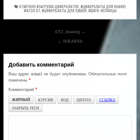
ОТМЕЧЕНО
#ЗАГРУЗКА ЦИФЕРБЛАТОВ
,
#ЦИФЕРБЛАТЫ ДЛЯ HUAWEI
WATCH GT
,
#ЦИФЕРБЛАТЫ ДЛЯ ХУАВЕЙ
,
#ШАГИ
,
ИСПАНЦЫ
Навигация
GT2_Analog →
по
← HIKARUjr
записям
Добавить комментарий
Ваш адрес email не будет опубликован.
Обязательные поля
помечены
*
Комментарий
*
ЖИРНЫЙ
КУРСИВ
КОД
ЦИТАТА
ССЫЛКА
ЗАКРЫТЬ ТЕГИ