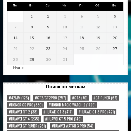
Пн
Вт
Ср
Чт
Пт
Сб
Вс
1
2
3
4
5
6
7
8
9
10
11
12
13
14
15
16
17
18
19
20
21
22
23
24
25
26
27
28
29
30
31
Ноя »
Поиск по меткам
#42MM
(126)
#GT2/GT2PRO
(257)
#GT3
(70)
#GT RUNER
(67)
#HONOR GS PRO
(330)
#HONOR MAGIC WATCH 2
(1729)
#HUAWEI FIT 2
(38)
#HUAWEI GT 3
(417)
#HUAWEI GT 3 PRO
(421)
#HUAWEI GT 4
(235)
#HUAWEI GT 5 PRO
(149)
#HUAWEI GT RUNER
(261)
#HUAWEI WATCH 3 PRO
(54)