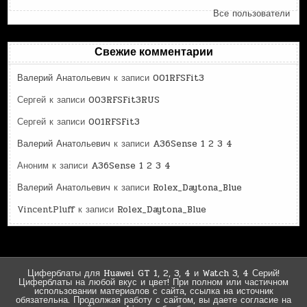
Все пользователи
Свежие комментарии
Валерий Анатольевич
к записи
001RFSFit3
Сергей
к записи
003RFSFit3RUS
Сергей
к записи
001RFSFit3
Валерий Анатольевич
к записи
A36Sense 1 2 3 4
Аноним
к записи
A36Sense 1 2 3 4
Валерий Анатольевич
к записи
Rolex_Daytona_Blue
VincentPluff
к записи
Rolex_Daytona_Blue
Циферблаты для Huawei GT 1, 2, 3, 4 и Watch 3, 4 Серий!
Циферблаты на любой вкус и цвет! При полном или частичном
использовании материалов с сайта, ссылка на источник
обязательна. Продолжая работу с сайтом, вы даете согласие на