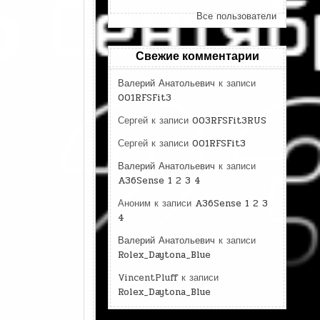
Все пользователи
Свежие комментарии
Валерий Анатольевич
к записи
001RFSFit3
Сергей
к записи
003RFSFit3RUS
Сергей
к записи
001RFSFit3
Валерий Анатольевич
к записи
A36Sense 1 2 3 4
Аноним
к записи
A36Sense 1 2 3
4
Валерий Анатольевич
к записи
Rolex_Daytona_Blue
VincentPluff
к записи
Rolex_Daytona_Blue