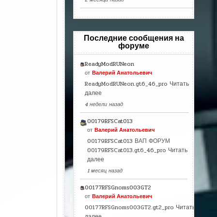
Последние сообщения на
форуме
ReadyModRUNeon
от
Валерий Анатольевич
ReadyModRUNeon.gt6_46_pro
Читать
далее
4 недели назад
00179RFSCat013
от
Валерий Анатольевич
00179RFSCat013 ВАП ФОРУМ
00179RFSCat013.gt6_46_pro
Читать
далее
1 месяц назад
00177RFSGnoms003GT2
от
Валерий Анатольевич
00177RFSGnoms003GT2.gt2_pro
Читать
далее