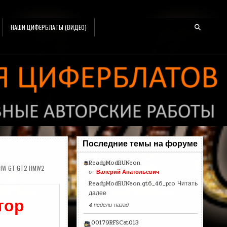
НАШИ ЦИФЕРБЛАТЫ (ВИДЕО)
Последние темы на форуме
ReadyModRUNeon
HW GT GT2 HMW2
от
Валерий Анатольевич
ReadyModRUNeon.gt6_46_pro
Читать
далее
тор
4 недели назад
00179RFSCat013