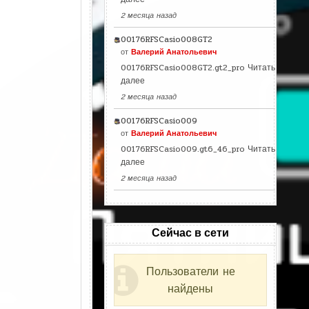
2 месяца назад
00176RFSCasio008GT2
от
Валерий Анатольевич
00176RFSCasio008GT2.gt2_pro
Читать
далее
2 месяца назад
00176RFSCasio009
от
Валерий Анатольевич
00176RFSCasio009.gt6_46_pro
Читать
далее
2 месяца назад
Сейчас в сети
Пользователи не
найдены