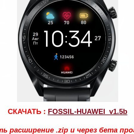
СКАЧАТЬ :
FOSSIL-HUAWEI_v1.5b
ь расширение .zip и через бета пр