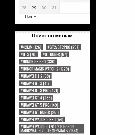
28
29
30
31
Ноя »
Поиск по меткам
#42MM
(126)
#GT2/GT2PRO
(257)
#GT3
(70)
#GT RUNER
(67)
#HONOR GS PRO
(330)
#HONOR MAGIC WATCH 2
(1729)
#HUAWEI FIT 2
(38)
#HUAWEI GT 3
(417)
#HUAWEI GT 3 PRO
(421)
#HUAWEI GT 4
(235)
#HUAWEI GT 5 PRO
(149)
#HUAWEI GT RUNER
(261)
#HUAWEI WATCH 3 PRO
(54)
#HUAWEI WATCH GT/GT 2 И HONOR
MAGICWATCH 2 - ЦИФЕРБЛАТЫ
(1441)