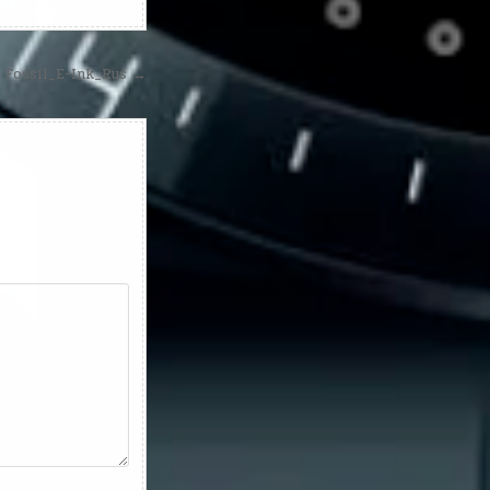
Fossil_E-Ink_Rus →