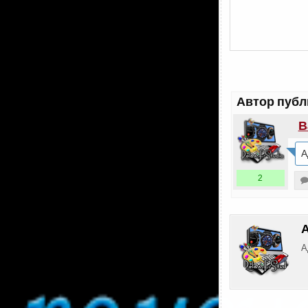
Автор публ
В
А
2
А