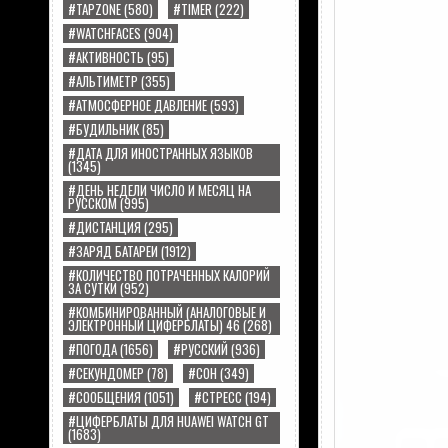
#TAPZONE
(580)
#TIMER
(222)
#WATCHFACES
(904)
#АКТИВНОСТЬ
(95)
#АЛЬТИМЕТР
(355)
#АТМОСФЕРНОЕ ДАВЛЕНИЕ
(593)
#БУДИЛЬНИК
(85)
#ДАТА ДЛЯ ИНОСТРАННЫХ ЯЗЫКОВ
(1345)
#ДЕНЬ НЕДЕЛИ ЧИСЛО И МЕСЯЦ НА
РУССКОМ
(995)
#ДИСТАНЦИЯ
(295)
#ЗАРЯД БАТАРЕИ
(1912)
#КОЛИЧЕСТВО ПОТРАЧЕННЫХ КАЛОРИЙ
ЗА СУТКИ
(952)
#КОМБИНИРОВАННЫЙ (АНАЛОГОВЫЕ И
ЭЛЕКТРОННЫЙ ЦИФЕРБЛАТЫ) 46
(268)
#ПОГОДА
(1656)
#РУССКИЙ
(936)
#СЕКУНДОМЕР
(78)
#СОН
(349)
#СООБЩЕНИЯ
(1051)
#СТРЕСС
(194)
#ЦИФЕРБЛАТЫ ДЛЯ HUAWEI WATCH GT
(1683)