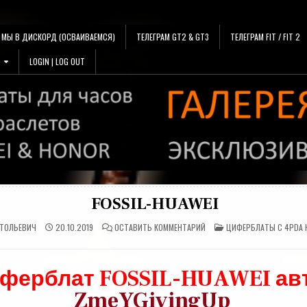
МЫ В ДИСКОРД (ОСВАИВАЕМСЯ)
ТЕЛЕГРАМ GT2 & GT3
ТЕЛЕГРАМ FIT / FIT 2
LOGIN | LOG OUT
FOSSIL-HUAWEI
НА
ОПУБЛИКОВАНО
АТОЛЬЕВИЧ
20.10.2019
ОСТАВИТЬ КОММЕНТАРИЙ
ЦИФЕРБЛАТЫ С 4PDA 
FOSSIL-
В
HUAWEI
ферблат FOSSIL-HUAWEI ав
ZmeYGivingUp