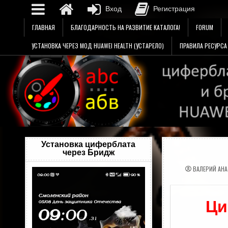
Вход
Регистрация
Перейти
ГЛАВНАЯ
БЛАГОДАРНОСТЬ НА РАЗВИТИЕ КАТАЛОГА!
FORUM
к
содержимому
УСТАНОВКА ЧЕРЕЗ МОД HUAWEI HEALTH (УСТАРЕЛО)
ПРАВИЛА РЕСУРСА
Установка циферблата
через Бридж
ВАЛЕРИЙ АН
Видеоплеер
Ци