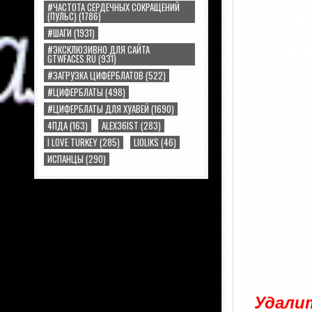
#ЧАСТОТА СЕРДЕЧНЫХ СОКРАЩЕНИЙ
(ПУЛЬС)
(1786)
#ШАГИ
(1931)
#ЭКСКЛЮЗИВНО ДЛЯ САЙТА
GTWFACES.RU
(931)
#ЗАГРУЗКА ЦИФЕРБЛАТОВ
(522)
#ЦИФЕРБЛАТЫ
(498)
#ЦИФЕРБЛАТЫ ДЛЯ ХУАВЕЙ
(1690)
4ПДА
(163)
ALEX36IST
(283)
I LOVE TURKEY
(285)
LIOLIKS
(46)
ИСПАНЦЫ
(290)
Удалит