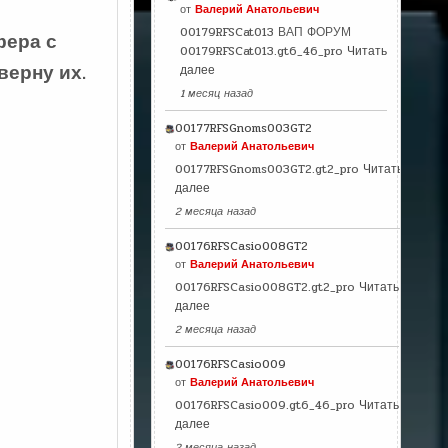
от
Валерий Анатольевич
00179RFSCat013 ВАП ФОРУМ
фера с
00179RFSCat013.gt6_46_pro
Читать
верну их.
далее
1 месяц назад
00177RFSGnoms003GT2
от
Валерий Анатольевич
00177RFSGnoms003GT2.gt2_pro
Читать
далее
2 месяца назад
00176RFSCasio008GT2
от
Валерий Анатольевич
00176RFSCasio008GT2.gt2_pro
Читать
далее
2 месяца назад
00176RFSCasio009
от
Валерий Анатольевич
00176RFSCasio009.gt6_46_pro
Читать
далее
2 месяца назад