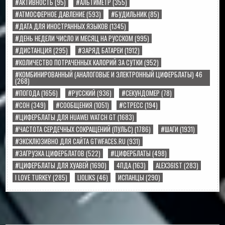
#АКТИВНОСТЬ
(95)
#АЛЬТИМЕТР
(355)
#АТМОСФЕРНОЕ ДАВЛЕНИЕ
(593)
#БУДИЛЬНИК
(85)
#ДАТА ДЛЯ ИНОСТРАННЫХ ЯЗЫКОВ
(1345)
#ДЕНЬ НЕДЕЛИ ЧИСЛО И МЕСЯЦ НА РУССКОМ
(995)
#ДИСТАНЦИЯ
(295)
#ЗАРЯД БАТАРЕИ
(1912)
#КОЛИЧЕСТВО ПОТРАЧЕННЫХ КАЛОРИЙ ЗА СУТКИ
(952)
#КОМБИНИРОВАННЫЙ (АНАЛОГОВЫЕ И ЭЛЕКТРОННЫЙ ЦИФЕРБЛАТЫ) 46
(268)
#ПОГОДА
(1656)
#РУССКИЙ
(936)
#СЕКУНДОМЕР
(78)
#СОН
(349)
#СООБЩЕНИЯ
(1051)
#СТРЕСС
(194)
#ЦИФЕРБЛАТЫ ДЛЯ HUAWEI WATCH GT
(1683)
#ЧАСТОТА СЕРДЕЧНЫХ СОКРАЩЕНИЙ (ПУЛЬС)
(1786)
#ШАГИ
(1931)
#ЭКСКЛЮЗИВНО ДЛЯ САЙТА GTWFACES.RU
(931)
#ЗАГРУЗКА ЦИФЕРБЛАТОВ
(522)
#ЦИФЕРБЛАТЫ
(498)
#ЦИФЕРБЛАТЫ ДЛЯ ХУАВЕЙ
(1690)
4ПДА
(163)
ALEX36IST
(283)
I LOVE TURKEY
(285)
LIOLIKS
(46)
ИСПАНЦЫ
(290)