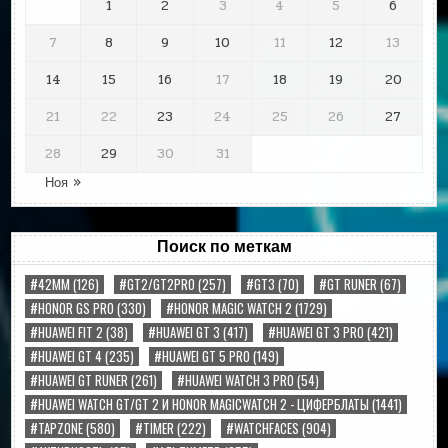
1
2
3
4
5
6
7
8
9
10
11
12
13
14
15
16
17
18
19
20
21
22
23
24
25
26
27
28
29
30
31
Ноя »
Поиск по меткам
#42MM
(126)
#GT2/GT2PRO
(257)
#GT3
(70)
#GT RUNER
(67)
#HONOR GS PRO
(330)
#HONOR MAGIC WATCH 2
(1729)
#HUAWEI FIT 2
(38)
#HUAWEI GT 3
(417)
#HUAWEI GT 3 PRO
(421)
#HUAWEI GT 4
(235)
#HUAWEI GT 5 PRO
(149)
#HUAWEI GT RUNER
(261)
#HUAWEI WATCH 3 PRO
(54)
#HUAWEI WATCH GT/GT 2 И HONOR MAGICWATCH 2 - ЦИФЕРБЛАТЫ
(1441)
#TAPZONE
(580)
#TIMER
(222)
#WATCHFACES
(904)