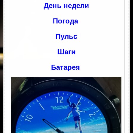
День недели
Погода
Пульс
Шаги
Батарея