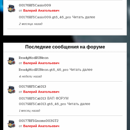
00176RFSCasio009
от
Валерий Анатольевич
00176RFSCasio009.gt6_46_pro
Читать далее
2 месяца назад
Последние сообщения на форуме
ReadyModRUNeon
от
Валерий Анатольевич
ReadyModRUNeon.gt6_46_pro
Читать далее
4 недели назад
00179RFSCat013
от
Валерий Анатольевич
00179RFSCat013 ВАП ФОРУМ
00179RFSCat013.gt6_46_pro
Читать далее
1 месяц назад
00177RFSGnoms003GT2
от
Валерий Анатольевич