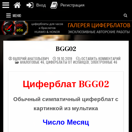
Вход
Регистрация
Перейти
МЕНЮ
к
содержимому
BGG02
НА
ВАЛЕРИЙ АНАТОЛЬЕВИЧ
19.10.2019
ОСТАВИТЬ КОММЕНТАРИЙ
ОПУБЛИКОВАНО
BGG02
АНАЛОГОВЫЕ 46
,
ЦИФЕРБЛАТЫ ОТ ИСПАНЦЕВ
,
ЭЛЕКТРОННЫЕ 46
В
Циферблат BGG02
Обычный симпатичный циферблат с
картинкой из мультика
Число Месяц