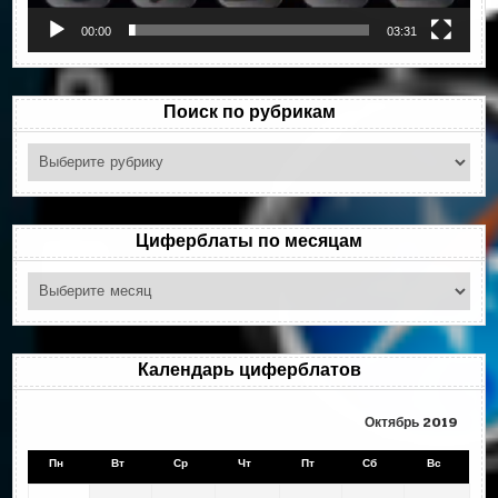
00:00
03:31
Поиск по рубрикам
Поиск
по
рубрикам
Циферблаты по месяцам
Циферблаты
по
месяцам
Календарь циферблатов
Октябрь 2019
Пн
Вт
Ср
Чт
Пт
Сб
Вс