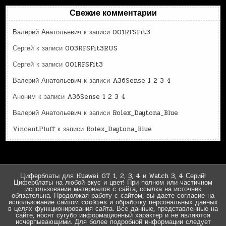
Свежие комментарии
Валерий Анатольевич
к записи
001RFSFit3
Сергей
к записи
003RFSFit3RUS
Сергей
к записи
001RFSFit3
Валерий Анатольевич
к записи
A36Sense 1 2 3 4
Аноним
к записи
A36Sense 1 2 3 4
Валерий Анатольевич
к записи
Rolex_Daytona_Blue
VincentPluff
к записи
Rolex_Daytona_Blue
Циферблаты для Huawei GT 1, 2, 3, 4 и Watch 3, 4 Серий!
Циферблаты на любой вкус и цвет! При полном или частичном
использовании материалов с сайта, ссылка на источник
обязательна. Продолжая работу с сайтом, вы даете согласие на
использование сайтом cookies и обработку персональных данных
в целях функционирования сайта. Все данные, представленные на
сайте, носят сугубо информационный характер и не являются
исчерпывающими. Для более подробной информации следует