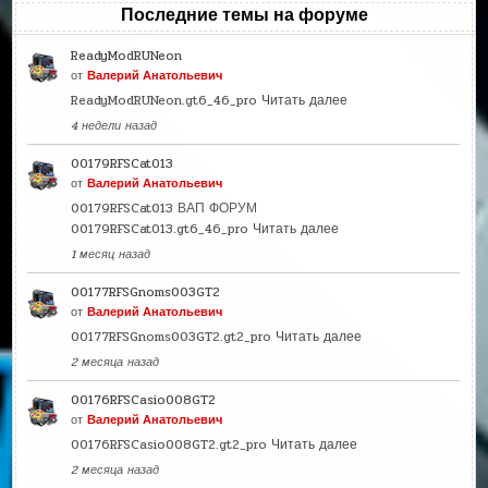
Последние темы на форуме
ReadyModRUNeon
от
Валерий Анатольевич
ReadyModRUNeon.gt6_46_pro
Читать далее
4 недели назад
00179RFSCat013
от
Валерий Анатольевич
00179RFSCat013 ВАП ФОРУМ
00179RFSCat013.gt6_46_pro
Читать далее
1 месяц назад
00177RFSGnoms003GT2
от
Валерий Анатольевич
00177RFSGnoms003GT2.gt2_pro
Читать далее
2 месяца назад
00176RFSCasio008GT2
от
Валерий Анатольевич
00176RFSCasio008GT2.gt2_pro
Читать далее
2 месяца назад