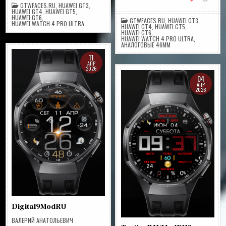
GTWFACES.RU
,
HUAWEI GT3
,
HUAWEI GT4
,
HUAWEI GT5
,
HUAWEI GT6
,
GTWFACES.RU
,
HUAWEI GT3
,
HUAWEI WATCH 4 PRO ULTRA
HUAWEI GT4
,
HUAWEI GT5
,
HUAWEI GT6
,
HUAWEI WATCH 4 PRO ULTRA
,
АНАЛОГОВЫЕ 46ММ
11
АПР
2026
04
АПР
2026
Digital9ModRU
ВАЛЕРИЙ АНАТОЛЬЕВИЧ