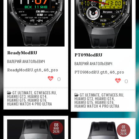
ReadyModRU
PT09ModRU
ВАЛЕРИЙ АНАТОЛЬЕВИЧ
ВАЛЕРИЙ АНАТОЛЬЕВИЧ
ReadyModRU.gt6_46_pro
PT09ModRU.gt6_46_pro
0
0
GT ULTIMATE
,
GTWFACES.RU
,
GT ULTIMATE
,
GTWFACES.RU
,
HUAWEI GT3
,
HUAWEI GT4
,
HUAWEI GT3
,
HUAWEI GT4
,
HUAWEI GT5
,
HUAWEI GT6
,
HUAWEI GT5
,
HUAWEI GT6
,
HUAWEI WATCH 4 PRO ULTRA
HUAWEI WATCH 4 PRO ULTRA
08
01
ЯНВ
ЯНВ
2026
2026