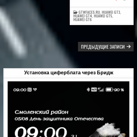
GTWFACES.RU
,
HUAWEI GT3
,
HUAWEI GT4
,
HUAWEI GT5
,
HUAWEI GT6
НАВИГАЦИЯ
ПРЕДЫДУЩИЕ ЗАПИСИ
ПО
ЗАПИСЯМ
Установка циферблата через Бридж
Видеоплеер