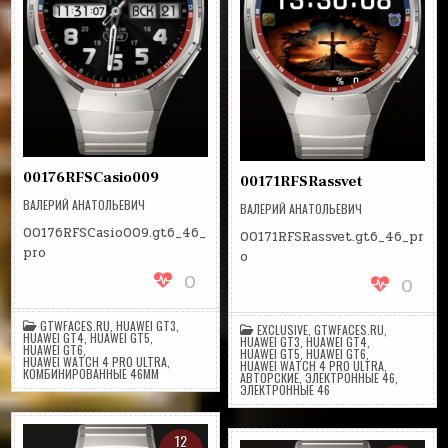
00176RFSCasio009
00171RFSRassvet
ВАЛЕРИЙ АНАТОЛЬЕВИЧ
ВАЛЕРИЙ АНАТОЛЬЕВИЧ
00176RFSCasio009.gt6_46_
00171RFSRassvet.gt6_46_pr
pro
o
0
0
GTWFACES.RU
,
HUAWEI GT3
,
EXCLUSIVE
,
GTWFACES.RU
,
HUAWEI GT4
,
HUAWEI GT5
,
HUAWEI GT3
,
HUAWEI GT4
,
HUAWEI GT6
,
HUAWEI GT5
,
HUAWEI GT6
,
HUAWEI WATCH 4 PRO ULTRA
,
HUAWEI WATCH 4 PRO ULTRA
,
КОМБИНИРОВАННЫЕ 46ММ
АВТОРСКИЕ
,
ЭЛЕКТРОННЫЕ 46
,
ЭЛЕКТРОННЫЕ 46
12