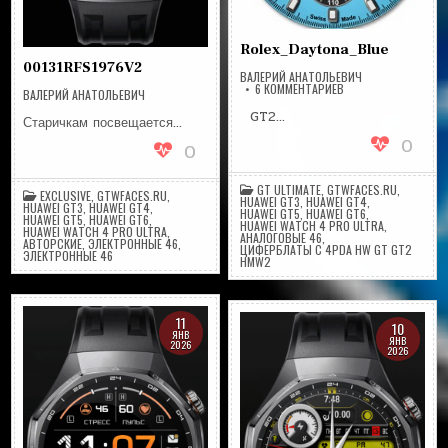
Rolex_Daytona_Blue
00131RFS1976V2
ВАЛЕРИЙ АНАТОЛЬЕВИЧ
К
6 КОММЕНТАРИЕВ
ВАЛЕРИЙ АНАТОЛЬЕВИЧ
ЗАПИСИ
ROLEX_DAYTONA_BLU
GT2…
Старичкам посвещается…
0
0
GT ULTIMATE
,
GTWFACES.RU
,
EXCLUSIVE
,
GTWFACES.RU
,
HUAWEI GT3
,
HUAWEI GT4
,
HUAWEI GT3
,
HUAWEI GT4
,
HUAWEI GT5
,
HUAWEI GT6
,
HUAWEI GT5
,
HUAWEI GT6
,
HUAWEI WATCH 4 PRO ULTRA
,
HUAWEI WATCH 4 PRO ULTRA
,
АНАЛОГОВЫЕ 46
,
АВТОРСКИЕ
,
ЭЛЕКТРОННЫЕ 46
,
ЦИФЕРБЛАТЫ С 4PDA HW GT GT2
ЭЛЕКТРОННЫЕ 46
HMW2
11
10
ЯНВ
ЯНВ
2026
2026