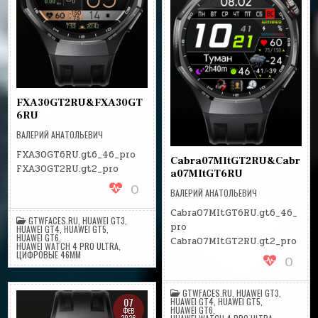
FXA30GT2RU&FXA30GT
6RU
ВАЛЕРИЙ АНАТОЛЬЕВИЧ
FXA30GT6RU.gt6_46_pro
Cabra07MItGT2RU&Cabr
FXA30GT2RU.gt2_pro
a07MItGT6RU
0
ВАЛЕРИЙ АНАТОЛЬЕВИЧ
Cabra07MItGT6RU.gt6_46_
GTWFACES.RU
,
HUAWEI GT3
,
pro
HUAWEI GT4
,
HUAWEI GT5
,
HUAWEI GT6
,
Cabra07MItGT2RU.gt2_pro
HUAWEI WATCH 4 PRO ULTRA
,
ЦИФРОВЫЕ 46MM
0
GTWFACES.RU
,
HUAWEI GT3
,
07
HUAWEI GT4
,
HUAWEI GT5
,
HUAWEI GT6
,
ФЕВ
2026