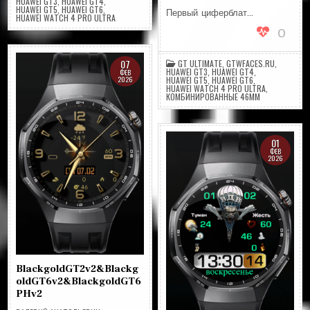
HUAWEI GT3
,
HUAWEI GT4
,
HUAWEI GT5
,
HUAWEI GT6
,
Первый циферблат…
HUAWEI WATCH 4 PRO ULTRA
0
07
GT ULTIMATE
,
GTWFACES.RU
,
HUAWEI GT3
,
HUAWEI GT4
,
ФЕВ
2026
HUAWEI GT5
,
HUAWEI GT6
,
HUAWEI WATCH 4 PRO ULTRA
,
КОМБИНИРОВАННЫЕ 46ММ
01
ФЕВ
2026
BlackgoldGT2v2&Blackg
oldGT6v2&BlackgoldGT6
PHv2