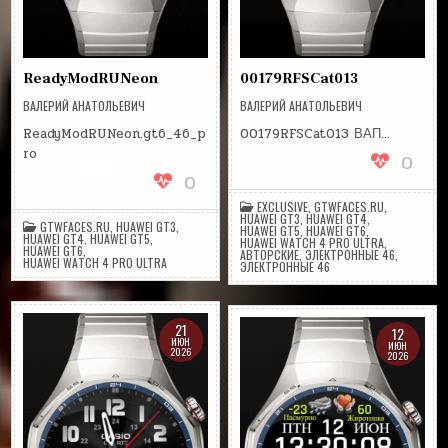
ReadyModRUNeon
00179RFSCat013
ВАЛЕРИЙ АНАТОЛЬЕВИЧ
ВАЛЕРИЙ АНАТОЛЬЕВИЧ
ReadyModRUNeon.gt6_46_p
00179RFSCat013 ВАП…
ro
0
0
EXCLUSIVE
,
GTWFACES.RU
,
HUAWEI GT3
,
HUAWEI GT4
,
GTWFACES.RU
,
HUAWEI GT3
,
HUAWEI GT5
,
HUAWEI GT6
,
HUAWEI GT4
,
HUAWEI GT5
,
HUAWEI WATCH 4 PRO ULTRA
,
HUAWEI GT6
,
АВТОРСКИЕ
,
ЭЛЕКТРОННЫЕ 46
,
HUAWEI WATCH 4 PRO ULTRA
ЭЛЕКТРОННЫЕ 46
21
12
ИЮН
ИЮН
2026
2026