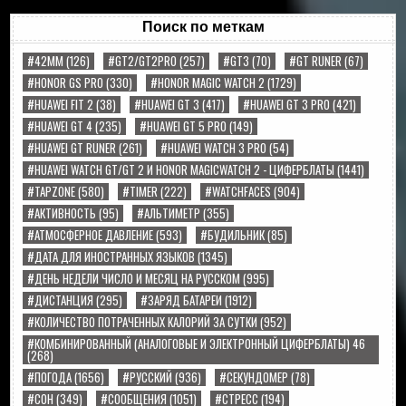
Поиск по меткам
#42MM
(126)
#GT2/GT2PRO
(257)
#GT3
(70)
#GT RUNER
(67)
#HONOR GS PRO
(330)
#HONOR MAGIC WATCH 2
(1729)
#HUAWEI FIT 2
(38)
#HUAWEI GT 3
(417)
#HUAWEI GT 3 PRO
(421)
#HUAWEI GT 4
(235)
#HUAWEI GT 5 PRO
(149)
#HUAWEI GT RUNER
(261)
#HUAWEI WATCH 3 PRO
(54)
#HUAWEI WATCH GT/GT 2 И HONOR MAGICWATCH 2 - ЦИФЕРБЛАТЫ
(1441)
#TAPZONE
(580)
#TIMER
(222)
#WATCHFACES
(904)
#АКТИВНОСТЬ
(95)
#АЛЬТИМЕТР
(355)
#АТМОСФЕРНОЕ ДАВЛЕНИЕ
(593)
#БУДИЛЬНИК
(85)
#ДАТА ДЛЯ ИНОСТРАННЫХ ЯЗЫКОВ
(1345)
#ДЕНЬ НЕДЕЛИ ЧИСЛО И МЕСЯЦ НА РУССКОМ
(995)
#ДИСТАНЦИЯ
(295)
#ЗАРЯД БАТАРЕИ
(1912)
#КОЛИЧЕСТВО ПОТРАЧЕННЫХ КАЛОРИЙ ЗА СУТКИ
(952)
#КОМБИНИРОВАННЫЙ (АНАЛОГОВЫЕ И ЭЛЕКТРОННЫЙ ЦИФЕРБЛАТЫ) 46
(268)
#ПОГОДА
(1656)
#РУССКИЙ
(936)
#СЕКУНДОМЕР
(78)
#СОН
(349)
#СООБЩЕНИЯ
(1051)
#СТРЕСС
(194)