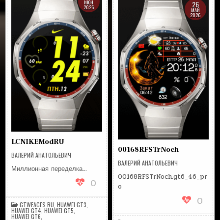
ИЮН
26
2026
МАЙ
2026
LCNIKEModRU
00168RFSTrNoch
ВАЛЕРИЙ АНАТОЛЬЕВИЧ
ВАЛЕРИЙ АНАТОЛЬЕВИЧ
Миллионная переделка…
00168RFSTrNoch.gt6_46_pr
0
o
0
GTWFACES.RU
,
HUAWEI GT3
,
HUAWEI GT4
,
HUAWEI GT5
,
HUAWEI GT6
,