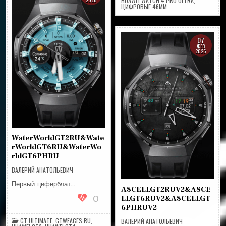
HUAWEI WATCH 4 PRO ULTRA
,
ЦИФРОВЫЕ 46MM
07
ФЕВ
2026
WaterWorldGT2RU&Wate
rWorldGT6RU&WaterWo
rldGT6PHRU
ВАЛЕРИЙ АНАТОЛЬЕВИЧ
Первый циферблат…
A8CELLGT2RUV2&A8CE
0
LLGT6RUV2&A8CELLGT
6PHRUV2
GT ULTIMATE
,
GTWFACES.RU
,
ВАЛЕРИЙ АНАТОЛЬЕВИЧ