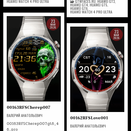
HUAWEI WATCH 4 PRO ULTRA
GTWFACES.RU
,
HUAWEI GT3
,
HUAWEI GT4
,
HUAWEI GT5
,
HUAWEI GT6
,
HUAWEI WATCH 4 PRO ULTRA
23
МАЙ
2026
23
МАЙ
2026
00163RFSCherep007
ВАЛЕРИЙ АНАТОЛЬЕВИЧ
00162RFSLove001
00163RFSCherep007.gt6_4
ВАЛЕРИЙ АНАТОЛЬЕВИЧ
6_pro