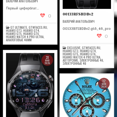
ВАЛЕРИЙ АНАТОЛЬЕВИЧ
Первый циферблат…
00133RFSBDBv2
0
ВАЛЕРИЙ АНАТОЛЬЕВИЧ
GT ULTIMATE
,
GTWFACES.RU
,
00133RFSBDBv2.gt6_46_pro
HUAWEI GT3
,
HUAWEI GT4
,
HUAWEI GT5
,
HUAWEI GT6
,
0
HUAWEI WATCH 4 PRO ULTRA
,
АНАЛОГОВЫЕ 46ММ
EXCLUSIVE
,
GTWFACES.RU
,
HUAWEI GT3
,
HUAWEI GT4
,
HUAWEI GT5
,
HUAWEI GT6
,
31
HUAWEI WATCH 4 PRO ULTRA
,
АВТОРСКИЕ
,
ЭЛЕКТРОННЫЕ 46
,
ЯНВ
2026
ЭЛЕКТРОННЫЕ 46
12
ЯНВ
2026