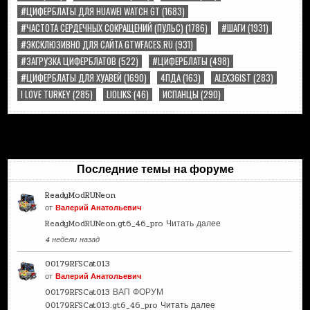
#ЦИФЕРБЛАТЫ ДЛЯ HUAWEI WATCH GT
(1683)
#ЧАСТОТА СЕРДЕЧНЫХ СОКРАЩЕНИЙ (ПУЛЬС)
(1786)
#ШАГИ
(1931)
#ЭКСКЛЮЗИВНО ДЛЯ САЙТА GTWFACES.RU
(931)
#ЗАГРУЗКА ЦИФЕРБЛАТОВ
(522)
#ЦИФЕРБЛАТЫ
(498)
#ЦИФЕРБЛАТЫ ДЛЯ ХУАВЕЙ
(1690)
4ПДА
(163)
ALEX36IST
(283)
I LOVE TURKEY
(285)
LIOLIKS
(46)
ИСПАНЦЫ
(290)
Последние темы на форуме
ReadyModRUNeon
от
Валерий Анатольевич
ReadyModRUNeon.gt6_46_pro
Читать далее
4 недели назад
00179RFSCat013
от
Валерий Анатольевич
00179RFSCat013 ВАП ФОРУМ
00179RFSCat013.gt6_46_pro
Читать далее