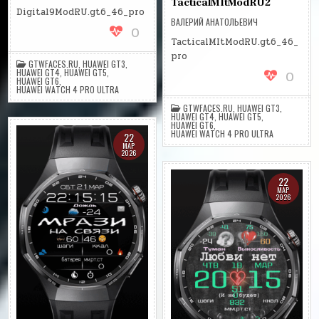
TacticalMItModRU2
Digital9ModRU.gt6_46_pro
ВАЛЕРИЙ АНАТОЛЬЕВИЧ
0
TacticalMItModRU.gt6_46_
pro
GTWFACES.RU
,
HUAWEI GT3
,
HUAWEI GT4
,
HUAWEI GT5
,
0
HUAWEI GT6
,
HUAWEI WATCH 4 PRO ULTRA
GTWFACES.RU
,
HUAWEI GT3
,
HUAWEI GT4
,
HUAWEI GT5
,
HUAWEI GT6
,
HUAWEI WATCH 4 PRO ULTRA
22
МАР
2026
22
МАР
2026