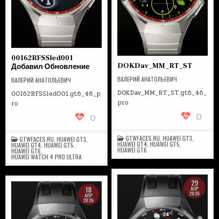
00162RFSSled001
DOKDav_MM_RT_ST
Добавил Обновление
ВАЛЕРИЙ АНАТОЛЬЕВИЧ
ВАЛЕРИЙ АНАТОЛЬЕВИЧ
DOKDav_MM_RT_ST.gt6_46_
00162RFSSled001.gt6_46_p
pro
ro
0
0
GTWFACES.RU
,
HUAWEI GT3
,
GTWFACES.RU
,
HUAWEI GT3
,
HUAWEI GT4
,
HUAWEI GT5
,
HUAWEI GT4
,
HUAWEI GT5
,
HUAWEI GT6
HUAWEI GT6
,
HUAWEI WATCH 4 PRO ULTRA
29
18
АПР
2026
АПР
2026