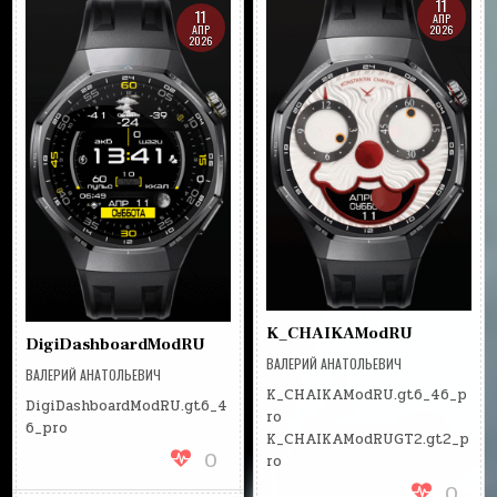
11
11
АПР
АПР
2026
2026
K_CHAIKAModRU
DigiDashboardModRU
ВАЛЕРИЙ АНАТОЛЬЕВИЧ
ВАЛЕРИЙ АНАТОЛЬЕВИЧ
K_CHAIKAModRU.gt6_46_p
DigiDashboardModRU.gt6_4
ro
6_pro
K_CHAIKAModRUGT2.gt2_p
0
ro
0