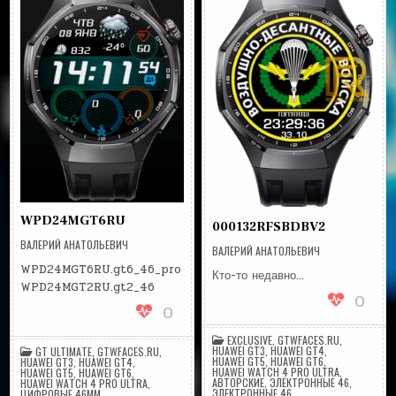
WPD24MGT6RU
000132RFSBDBV2
ВАЛЕРИЙ АНАТОЛЬЕВИЧ
ВАЛЕРИЙ АНАТОЛЬЕВИЧ
WPD24MGT6RU.gt6_46_pro
Кто-то недавно…
WPD24MGT2RU.gt2_46
0
0
EXCLUSIVE
,
GTWFACES.RU
,
HUAWEI GT3
,
HUAWEI GT4
,
GT ULTIMATE
,
GTWFACES.RU
,
HUAWEI GT5
,
HUAWEI GT6
,
HUAWEI GT3
,
HUAWEI GT4
,
HUAWEI WATCH 4 PRO ULTRA
,
HUAWEI GT5
,
HUAWEI GT6
,
АВТОРСКИЕ
,
ЭЛЕКТРОННЫЕ 46
,
HUAWEI WATCH 4 PRO ULTRA
,
ЭЛЕКТРОННЫЕ 46
ЦИФРОВЫЕ 46MM