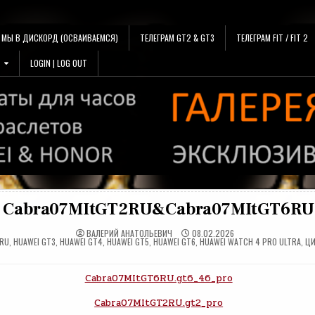
МЫ В ДИСКОРД (ОСВАИВАЕМСЯ)
ТЕЛЕГРАМ GT2 & GT3
ТЕЛЕГРАМ FIT / FIT 2
LOGIN | LOG OUT
Cabra07MItGT2RU&Cabra07MItGT6RU
ВАЛЕРИЙ АНАТОЛЬЕВИЧ
08.02.2026
ВАНО
.RU
,
HUAWEI GT3
,
HUAWEI GT4
,
HUAWEI GT5
,
HUAWEI GT6
,
HUAWEI WATCH 4 PRO ULTRA
,
Ц
Cabra07MItGT6RU.gt6_46_pro
Cabra07MItGT2RU.gt2_pro