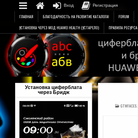
Вход
Регистрация
Перейти
ГЛАВНАЯ
БЛАГОДАРНОСТЬ НА РАЗВИТИЕ КАТАЛОГА!
FORUM
к
содержимому
УСТАНОВКА ЧЕРЕЗ МОД HUAWEI HEALTH (УСТАРЕЛО)
ПРАВИЛА РЕСУРСА
Установка циферблата
через Бридж
Видеоплеер
ОПУБЛИКО
GTWFACES
В