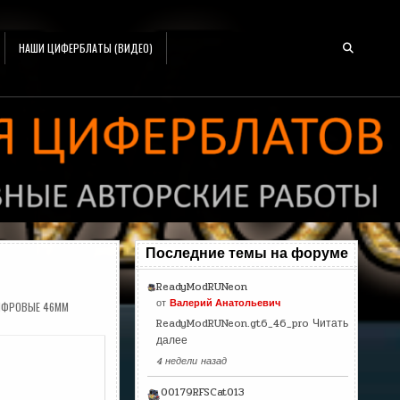
НАШИ ЦИФЕРБЛАТЫ (ВИДЕО)
Последние темы на форуме
ReadyModRUNeon
от
Валерий Анатольевич
ИФРОВЫЕ 46MM
ReadyModRUNeon.gt6_46_pro
Читать
далее
4 недели назад
00179RFSCat013