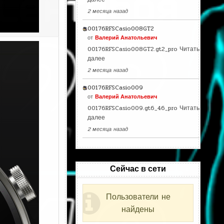
2 месяца назад
00176RFSCasio008GT2
от
Валерий Анатольевич
00176RFSCasio008GT2.gt2_pro
Читать
далее
2 месяца назад
00176RFSCasio009
от
Валерий Анатольевич
00176RFSCasio009.gt6_46_pro
Читать
далее
2 месяца назад
Сейчас в сети
Пользователи не
найдены