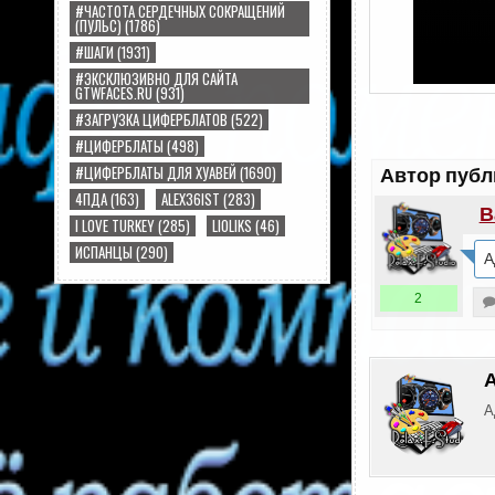
#ЧАСТОТА СЕРДЕЧНЫХ СОКРАЩЕНИЙ
(ПУЛЬС)
(1786)
#ШАГИ
(1931)
#ЭКСКЛЮЗИВНО ДЛЯ САЙТА
GTWFACES.RU
(931)
#ЗАГРУЗКА ЦИФЕРБЛАТОВ
(522)
#ЦИФЕРБЛАТЫ
(498)
#ЦИФЕРБЛАТЫ ДЛЯ ХУАВЕЙ
(1690)
Автор публ
4ПДА
(163)
ALEX36IST
(283)
В
I LOVE TURKEY
(285)
LIOLIKS
(46)
ИСПАНЦЫ
(290)
А
2
А