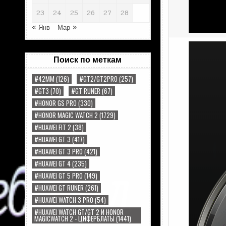
23
24
25
26
27
28
« Янв
Мар »
Поиск по меткам
#42MM
(126)
#GT2/GT2PRO
(257)
#GT3
(70)
#GT RUNER
(67)
#HONOR GS PRO
(330)
#HONOR MAGIC WATCH 2
(1729)
#HUAWEI FIT 2
(38)
#HUAWEI GT 3
(417)
#HUAWEI GT 3 PRO
(421)
#HUAWEI GT 4
(235)
#HUAWEI GT 5 PRO
(149)
#HUAWEI GT RUNER
(261)
#HUAWEI WATCH 3 PRO
(54)
#HUAWEI WATCH GT/GT 2 И HONOR
MAGICWATCH 2 - ЦИФЕРБЛАТЫ
(1441)