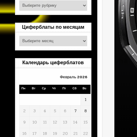
Поиск
по
рубрикам
Циферблаты по месяцам
Циферблаты
по
месяцам
Календарь циферблатов
Февраль 2026
Пн
Вт
Ср
Чт
Пт
Сб
Вс
1
2
3
4
5
6
7
8
9
10
11
12
13
14
15
16
17
18
19
20
21
22