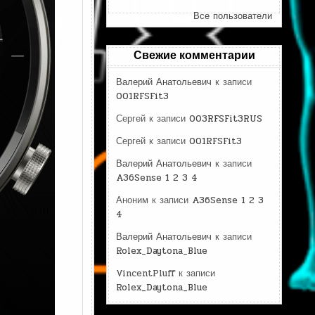
Все пользователи
Свежие комментарии
Валерий Анатольевич
к записи
001RFSFit3
Сергей
к записи
003RFSFit3RUS
Сергей
к записи
001RFSFit3
Валерий Анатольевич
к записи
A36Sense 1 2 3 4
Аноним
к записи
A36Sense 1 2 3
4
Валерий Анатольевич
к записи
Rolex_Daytona_Blue
VincentPluff
к записи
Rolex_Daytona_Blue