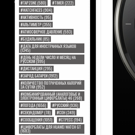
#TAPZONE
(580)
#TIMER
(222)
#WATCHFACES
(904)
#АКТИВНОСТЬ
(95)
#АЛЬТИМЕТР
(355)
#АТМОСФЕРНОЕ ДАВЛЕНИЕ
(593)
#БУДИЛЬНИК
(85)
#ДАТА ДЛЯ ИНОСТРАННЫХ ЯЗЫКОВ
(1345)
#ДЕНЬ НЕДЕЛИ ЧИСЛО И МЕСЯЦ НА
РУССКОМ
(995)
#ДИСТАНЦИЯ
(295)
#ЗАРЯД БАТАРЕИ
(1912)
#КОЛИЧЕСТВО ПОТРАЧЕННЫХ КАЛОРИЙ
ЗА СУТКИ
(952)
#КОМБИНИРОВАННЫЙ (АНАЛОГОВЫЕ И
ЭЛЕКТРОННЫЙ ЦИФЕРБЛАТЫ) 46
(268)
#ПОГОДА
(1656)
#РУССКИЙ
(936)
#СЕКУНДОМЕР
(78)
#СОН
(349)
#СООБЩЕНИЯ
(1051)
#СТРЕСС
(194)
#ЦИФЕРБЛАТЫ ДЛЯ HUAWEI WATCH GT
(1683)