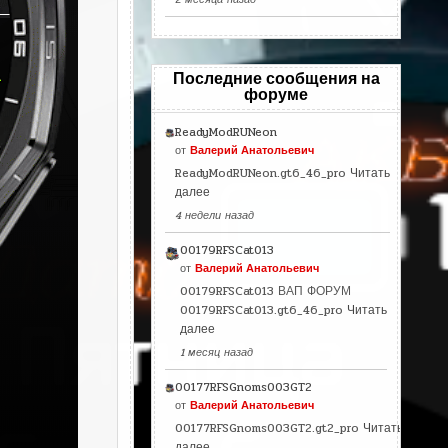
Последние сообщения на
форуме
ReadyModRUNeon
от
Валерий Анатольевич
ReadyModRUNeon.gt6_46_pro
Читать
далее
4 недели назад
00179RFSCat013
от
Валерий Анатольевич
00179RFSCat013 ВАП ФОРУМ
00179RFSCat013.gt6_46_pro
Читать
далее
1 месяц назад
00177RFSGnoms003GT2
от
Валерий Анатольевич
00177RFSGnoms003GT2.gt2_pro
Читать
далее