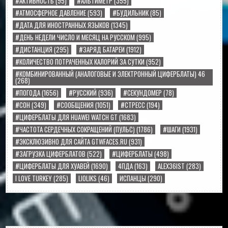
#АКТИВНОСТЬ
(95)
#АЛЬТИМЕТР
(355)
#АТМОСФЕРНОЕ ДАВЛЕНИЕ
(593)
#БУДИЛЬНИК
(85)
#ДАТА ДЛЯ ИНОСТРАННЫХ ЯЗЫКОВ
(1345)
#ДЕНЬ НЕДЕЛИ ЧИСЛО И МЕСЯЦ НА РУССКОМ
(995)
#ДИСТАНЦИЯ
(295)
#ЗАРЯД БАТАРЕИ
(1912)
#КОЛИЧЕСТВО ПОТРАЧЕННЫХ КАЛОРИЙ ЗА СУТКИ
(952)
#КОМБИНИРОВАННЫЙ (АНАЛОГОВЫЕ И ЭЛЕКТРОННЫЙ ЦИФЕРБЛАТЫ) 46
(268)
#ПОГОДА
(1656)
#РУССКИЙ
(936)
#СЕКУНДОМЕР
(78)
#СОН
(349)
#СООБЩЕНИЯ
(1051)
#СТРЕСС
(194)
#ЦИФЕРБЛАТЫ ДЛЯ HUAWEI WATCH GT
(1683)
#ЧАСТОТА СЕРДЕЧНЫХ СОКРАЩЕНИЙ (ПУЛЬС)
(1786)
#ШАГИ
(1931)
#ЭКСКЛЮЗИВНО ДЛЯ САЙТА GTWFACES.RU
(931)
#ЗАГРУЗКА ЦИФЕРБЛАТОВ
(522)
#ЦИФЕРБЛАТЫ
(498)
#ЦИФЕРБЛАТЫ ДЛЯ ХУАВЕЙ
(1690)
4ПДА
(163)
ALEX36IST
(283)
I LOVE TURKEY
(285)
LIOLIKS
(46)
ИСПАНЦЫ
(290)