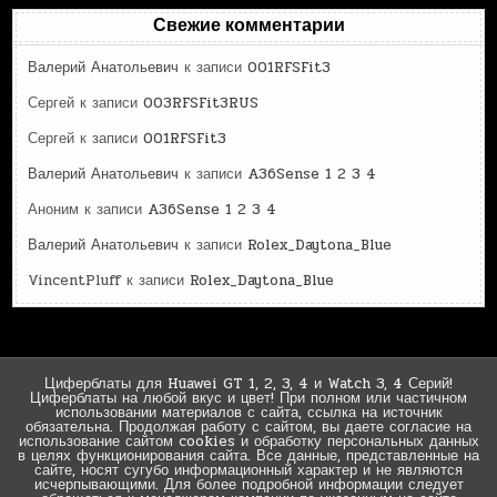
Свежие комментарии
Валерий Анатольевич
к записи
001RFSFit3
Сергей
к записи
003RFSFit3RUS
Сергей
к записи
001RFSFit3
Валерий Анатольевич
к записи
A36Sense 1 2 3 4
Аноним
к записи
A36Sense 1 2 3 4
Валерий Анатольевич
к записи
Rolex_Daytona_Blue
VincentPluff
к записи
Rolex_Daytona_Blue
Циферблаты для Huawei GT 1, 2, 3, 4 и Watch 3, 4 Серий!
Циферблаты на любой вкус и цвет! При полном или частичном
использовании материалов с сайта, ссылка на источник
обязательна. Продолжая работу с сайтом, вы даете согласие на
использование сайтом cookies и обработку персональных данных
в целях функционирования сайта. Все данные, представленные на
сайте, носят сугубо информационный характер и не являются
исчерпывающими. Для более подробной информации следует