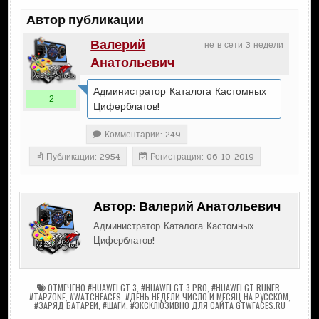
Автор публикации
Валерий
не в сети 3 недели
Анатольевич
Администратор Каталога Кастомных
2
Циферблатов!
Комментарии: 249
Публикации: 2954
Регистрация: 06-10-2019
Автор:
Валерий Анатольевич
Администратор Каталога Кастомных
Циферблатов!
ОТМЕЧЕНО
#HUAWEI GT 3
,
#HUAWEI GT 3 PRO
,
#HUAWEI GT RUNER
,
#TAPZONE
,
#WATCHFACES
,
#ДЕНЬ НЕДЕЛИ ЧИСЛО И МЕСЯЦ НА РУССКОМ
,
#ЗАРЯД БАТАРЕИ
,
#ШАГИ
,
#ЭКСКЛЮЗИВНО ДЛЯ САЙТА GTWFACES.RU