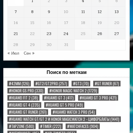
1
2
3
4
5
6
7
8
9
10
11
12
13
14
15
16
17
18
19
20
21
22
23
24
25
26
27
28
29
30
31
« Июл
Сен »
Поиск по меткам
#42MM
(126)
#GT2/GT2PRO
(257)
#GT3
(70)
#GT RUNER
(67)
#HONOR GS PRO
(330)
#HONOR MAGIC WATCH 2
(1729)
#HUAWEI FIT 2
(38)
#HUAWEI GT 3
(417)
#HUAWEI GT 3 PRO
(421)
#HUAWEI GT 4
(235)
#HUAWEI GT 5 PRO
(149)
#HUAWEI GT RUNER
(261)
#HUAWEI WATCH 3 PRO
(54)
#HUAWEI WATCH GT/GT 2 И HONOR MAGICWATCH 2 - ЦИФЕРБЛАТЫ
(1441)
#TAPZONE
(580)
#TIMER
(222)
#WATCHFACES
(904)