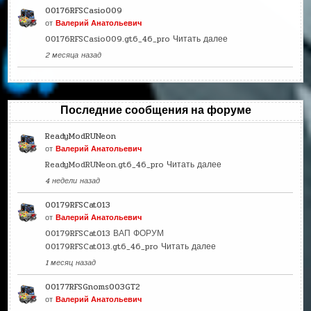
00176RFSCasio009
от
Валерий Анатольевич
00176RFSCasio009.gt6_46_pro
Читать далее
2 месяца назад
Последние сообщения на форуме
ReadyModRUNeon
от
Валерий Анатольевич
ReadyModRUNeon.gt6_46_pro
Читать далее
4 недели назад
00179RFSCat013
от
Валерий Анатольевич
00179RFSCat013 ВАП ФОРУМ
00179RFSCat013.gt6_46_pro
Читать далее
1 месяц назад
00177RFSGnoms003GT2
от
Валерий Анатольевич