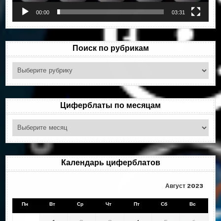
00:00
03:31
Поиск по рубрикам
Поиск
по
рубрикам
Циферблаты по месяцам
Циферблаты
по
месяцам
Календарь циферблатов
Август 2023
Пн
Вт
Ср
Чт
Пт
Сб
Вс