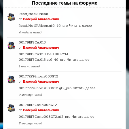
Последние темы на форуме
ReadyModRUNeon
от
Валерий Анатольевич
ReadyModRUNeon.gt6_46_pro
Читать далее
4 недели назад
00179RFSCat013
от
Валерий Анатольевич
00179RFSCat013 ВАП ФОРУМ
00179RFSCat013.gt6_46_pro
Читать далее
1 месяц назад
00177RFSGnoms003GT2
от
Валерий Анатольевич
00177RFSGnoms003GT2.gt2_pro
Читать далее
2 месяца назад
00176RFSCasio008GT2
от
Валерий Анатольевич
00176RFSCasio008GT2.gt2_pro
Читать далее
2 месяца назад