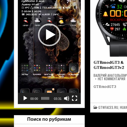
GTRmodGT3 &
GTRmodGT3v2
ВАЛЕРИЙ АНАТОЛЬЕВИ
Н
НЕТ КОММЕНТАРИЯ
G
&
GTRmodGT3
G
00:00
03:31
GTWFACES.RU
,
HUAW
Поиск по рубрикам