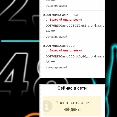
2 месяца назад
00176RFSCasio008GT2
от
Валерий Анатольевич
00176RFSCasio008GT2.gt2_pro
Читать
далее
2 месяца назад
00176RFSCasio009
от
Валерий Анатольевич
00176RFSCasio009.gt6_46_pro
Читать
далее
2 месяца назад
Сейчас в сети
Пользователи не
найдены