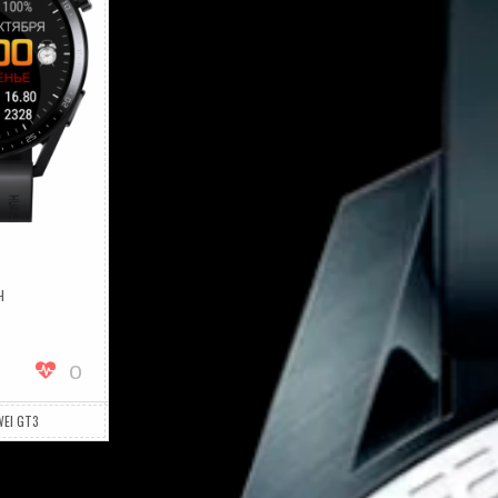
Ч
А
TRMODGT3
TRMODGT3V2
0
EI GT3