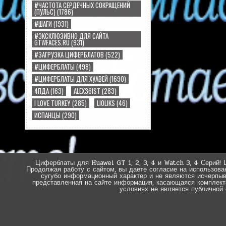
#ЧАСТОТА СЕРДЕЧНЫХ СОКРАЩЕНИЙ
(ПУЛЬС)
(1786)
#ШАГИ
(1931)
#ЭКСКЛЮЗИВНО ДЛЯ САЙТА
GTWFACES.RU
(931)
#ЗАГРУЗКА ЦИФЕРБЛАТОВ
(522)
#ЦИФЕРБЛАТЫ
(498)
#ЦИФЕРБЛАТЫ ДЛЯ ХУАВЕЙ
(1690)
4ПДА
(163)
ALEX36IST
(283)
I LOVE TURKEY
(285)
LIOLIKS
(46)
ИСПАНЦЫ
(290)
Циферблаты для Huawei GT 1, 2, 3, 4 и Watch 3, 4 Серий! 
Продолжая работу с сайтом, вы даете согласие на использова
сугубо информационный характер и не являются исчерпы
представленная на сайте информация, касающаяся комплектац
условиях не является публичной