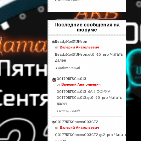
Последние сообщения на
форуме
ReadyModRUNeon
от
Валерий Анатольевич
ReadyModRUNeon.gt6_46_pro
Читать
далее
4 недели назад
00179RFSCat013
от
Валерий Анатольевич
00179RFSCat013 ВАП ФОРУМ
00179RFSCat013.gt6_46_pro
Читать
далее
1 месяц назад
00177RFSGnoms003GT2
от
Валерий Анатольевич
00177RFSGnoms003GT2.gt2_pro
Читать
далее