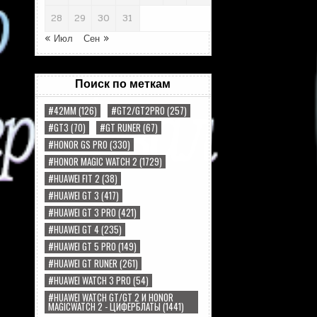
28
29
30
31
« Июл
Сен »
Поиск по меткам
#42MM
(126)
#GT2/GT2PRO
(257)
#GT3
(70)
#GT RUNER
(67)
#HONOR GS PRO
(330)
#HONOR MAGIC WATCH 2
(1729)
#HUAWEI FIT 2
(38)
#HUAWEI GT 3
(417)
#HUAWEI GT 3 PRO
(421)
#HUAWEI GT 4
(235)
#HUAWEI GT 5 PRO
(149)
#HUAWEI GT RUNER
(261)
#HUAWEI WATCH 3 PRO
(54)
#HUAWEI WATCH GT/GT 2 И HONOR
MAGICWATCH 2 - ЦИФЕРБЛАТЫ
(1441)