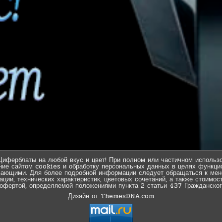
Циферблаты на любой вкус и цвет! При полном или частичном использо
ние сайтом cookies и обработку персональных данных в целях функцио
вающими. Для более подробной информации следует обращаться к мен
ии, технических характеристик, цветовых сочетаний, а также стоимос
 офертой, определяемой положениями пункта 2 статьи 437 Гражданског
Дизайн от ThemesDNA.com