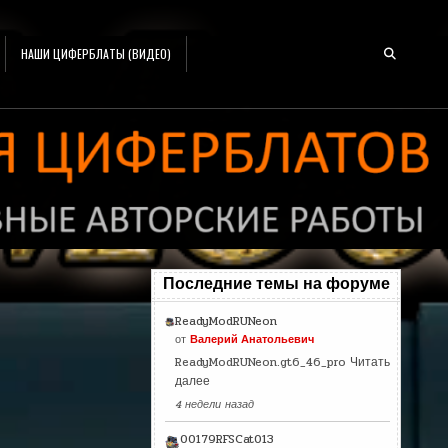
НАШИ ЦИФЕРБЛАТЫ (ВИДЕО)
Последние темы на форуме
ReadyModRUNeon
от
Валерий Анатольевич
ReadyModRUNeon.gt6_46_pro
Читать
далее
4 недели назад
00179RFSCat013