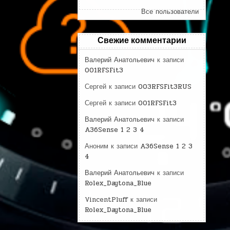
Все пользователи
Свежие комментарии
Валерий Анатольевич
к записи
001RFSFit3
Сергей
к записи
003RFSFit3RUS
Сергей
к записи
001RFSFit3
Валерий Анатольевич
к записи
A36Sense 1 2 3 4
Аноним
к записи
A36Sense 1 2 3
4
Валерий Анатольевич
к записи
Rolex_Daytona_Blue
VincentPluff
к записи
Rolex_Daytona_Blue