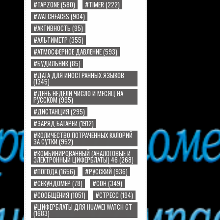
#TAPZONE
(580)
#TIMER
(222)
#WATCHFACES
(904)
#АКТИВНОСТЬ
(95)
#АЛЬТИМЕТР
(355)
#АТМОСФЕРНОЕ ДАВЛЕНИЕ
(593)
#БУДИЛЬНИК
(85)
#ДАТА ДЛЯ ИНОСТРАННЫХ ЯЗЫКОВ
(1345)
#ДЕНЬ НЕДЕЛИ ЧИСЛО И МЕСЯЦ НА
РУССКОМ
(995)
#ДИСТАНЦИЯ
(295)
#ЗАРЯД БАТАРЕИ
(1912)
#КОЛИЧЕСТВО ПОТРАЧЕННЫХ КАЛОРИЙ
ЗА СУТКИ
(952)
#КОМБИНИРОВАННЫЙ (АНАЛОГОВЫЕ И
ЭЛЕКТРОННЫЙ ЦИФЕРБЛАТЫ) 46
(268)
#ПОГОДА
(1656)
#РУССКИЙ
(936)
#СЕКУНДОМЕР
(78)
#СОН
(349)
#СООБЩЕНИЯ
(1051)
#СТРЕСС
(194)
#ЦИФЕРБЛАТЫ ДЛЯ HUAWEI WATCH GT
(1683)