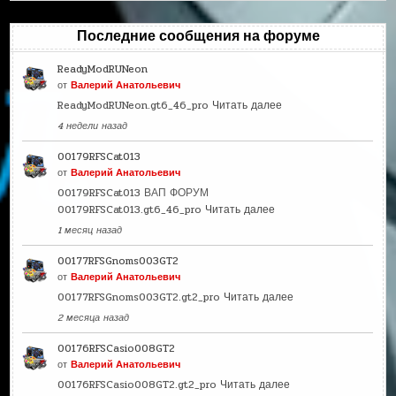
Последние сообщения на форуме
ReadyModRUNeon
от
Валерий Анатольевич
ReadyModRUNeon.gt6_46_pro
Читать далее
4 недели назад
00179RFSCat013
от
Валерий Анатольевич
00179RFSCat013 ВАП ФОРУМ
00179RFSCat013.gt6_46_pro
Читать далее
1 месяц назад
00177RFSGnoms003GT2
от
Валерий Анатольевич
00177RFSGnoms003GT2.gt2_pro
Читать далее
2 месяца назад
00176RFSCasio008GT2
от
Валерий Анатольевич
00176RFSCasio008GT2.gt2_pro
Читать далее