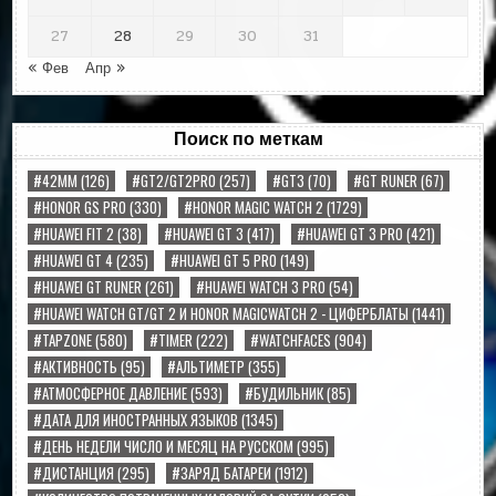
27
28
29
30
31
« Фев
Апр »
Поиск по меткам
#42MM
(126)
#GT2/GT2PRO
(257)
#GT3
(70)
#GT RUNER
(67)
#HONOR GS PRO
(330)
#HONOR MAGIC WATCH 2
(1729)
#HUAWEI FIT 2
(38)
#HUAWEI GT 3
(417)
#HUAWEI GT 3 PRO
(421)
#HUAWEI GT 4
(235)
#HUAWEI GT 5 PRO
(149)
#HUAWEI GT RUNER
(261)
#HUAWEI WATCH 3 PRO
(54)
#HUAWEI WATCH GT/GT 2 И HONOR MAGICWATCH 2 - ЦИФЕРБЛАТЫ
(1441)
#TAPZONE
(580)
#TIMER
(222)
#WATCHFACES
(904)
#АКТИВНОСТЬ
(95)
#АЛЬТИМЕТР
(355)
#АТМОСФЕРНОЕ ДАВЛЕНИЕ
(593)
#БУДИЛЬНИК
(85)
#ДАТА ДЛЯ ИНОСТРАННЫХ ЯЗЫКОВ
(1345)
#ДЕНЬ НЕДЕЛИ ЧИСЛО И МЕСЯЦ НА РУССКОМ
(995)
#ДИСТАНЦИЯ
(295)
#ЗАРЯД БАТАРЕИ
(1912)