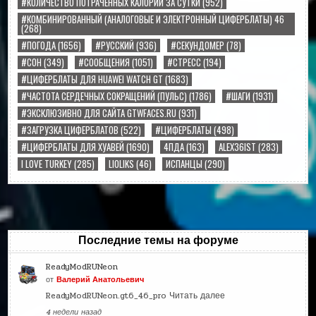
#КОЛИЧЕСТВО ПОТРАЧЕННЫХ КАЛОРИЙ ЗА СУТКИ
(952)
#КОМБИНИРОВАННЫЙ (АНАЛОГОВЫЕ И ЭЛЕКТРОННЫЙ ЦИФЕРБЛАТЫ) 46
(268)
#ПОГОДА
(1656)
#РУССКИЙ
(936)
#СЕКУНДОМЕР
(78)
#СОН
(349)
#СООБЩЕНИЯ
(1051)
#СТРЕСС
(194)
#ЦИФЕРБЛАТЫ ДЛЯ HUAWEI WATCH GT
(1683)
#ЧАСТОТА СЕРДЕЧНЫХ СОКРАЩЕНИЙ (ПУЛЬС)
(1786)
#ШАГИ
(1931)
#ЭКСКЛЮЗИВНО ДЛЯ САЙТА GTWFACES.RU
(931)
#ЗАГРУЗКА ЦИФЕРБЛАТОВ
(522)
#ЦИФЕРБЛАТЫ
(498)
#ЦИФЕРБЛАТЫ ДЛЯ ХУАВЕЙ
(1690)
4ПДА
(163)
ALEX36IST
(283)
I LOVE TURKEY
(285)
LIOLIKS
(46)
ИСПАНЦЫ
(290)
Последние темы на форуме
ReadyModRUNeon
от
Валерий Анатольевич
ReadyModRUNeon.gt6_46_pro
Читать далее
4 недели назад