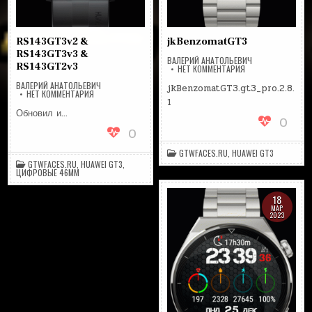
RS143GT3v2 &
jkBenzomatGT3
RS143GT3v3 &
ВАЛЕРИЙ АНАТОЛЬЕВИЧ
RS143GT2v3
НА
НЕТ КОММЕНТАРИЯ
JKBENZOMATGT3
ВАЛЕРИЙ АНАТОЛЬЕВИЧ
jkBenzomatGT3.gt3_pro.2.8.
НА
НЕТ КОММЕНТАРИЯ
RS143GT3V2
1
&
Обновил и…
RS143GT3V3
0
&
0
RS143GT2V3
GTWFACES.RU
,
HUAWEI GT3
GTWFACES.RU
,
HUAWEI GT3
,
ЦИФРОВЫЕ 46MM
18
МАР
2023