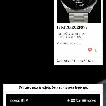
135GT3PRORFSV3
ВАЛЕРИЙ АНАТОЛЬЕВИЧ
НА
НЕТ КОММЕНТАРИЯ
135GT3PRORFSV3
Реенкорнация и…
0
GTWFACES.RU
,
HUAWEI GT3
Установка циферблата через Бридж
Видеоплеер