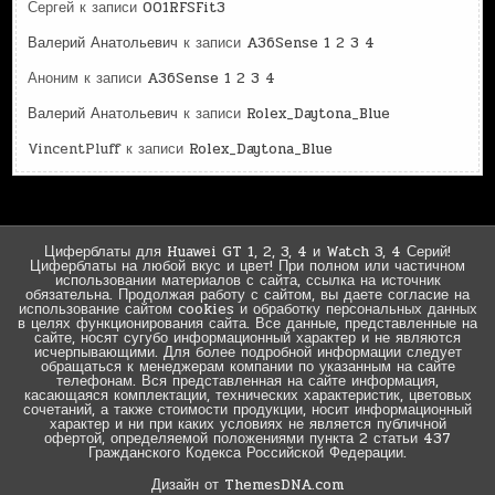
Сергей
к записи
001RFSFit3
Валерий Анатольевич
к записи
A36Sense 1 2 3 4
Аноним
к записи
A36Sense 1 2 3 4
Валерий Анатольевич
к записи
Rolex_Daytona_Blue
VincentPluff
к записи
Rolex_Daytona_Blue
Циферблаты для Huawei GT 1, 2, 3, 4 и Watch 3, 4 Серий!
Циферблаты на любой вкус и цвет! При полном или частичном
использовании материалов с сайта, ссылка на источник
обязательна. Продолжая работу с сайтом, вы даете согласие на
использование сайтом cookies и обработку персональных данных
в целях функционирования сайта. Все данные, представленные на
сайте, носят сугубо информационный характер и не являются
исчерпывающими. Для более подробной информации следует
обращаться к менеджерам компании по указанным на сайте
телефонам. Вся представленная на сайте информация,
касающаяся комплектации, технических характеристик, цветовых
сочетаний, а также стоимости продукции, носит информационный
характер и ни при каких условиях не является публичной
офертой, определяемой положениями пункта 2 статьи 437
Гражданского Кодекса Российской Федерации.
Дизайн от ThemesDNA.com