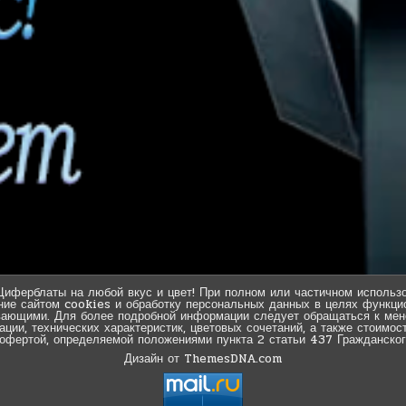
Циферблаты на любой вкус и цвет! При полном или частичном использо
ние сайтом cookies и обработку персональных данных в целях функцио
вающими. Для более подробной информации следует обращаться к мен
ии, технических характеристик, цветовых сочетаний, а также стоимос
 офертой, определяемой положениями пункта 2 статьи 437 Гражданског
Дизайн от ThemesDNA.com