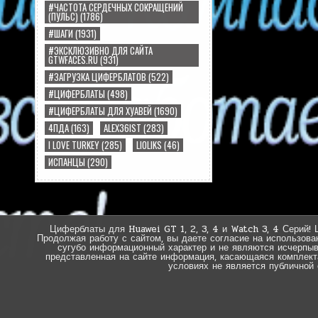
#ЧАСТОТА СЕРДЕЧНЫХ СОКРАЩЕНИЙ
(ПУЛЬС)
(1786)
#ШАГИ
(1931)
#ЭКСКЛЮЗИВНО ДЛЯ САЙТА
GTWFACES.RU
(931)
#ЗАГРУЗКА ЦИФЕРБЛАТОВ
(522)
#ЦИФЕРБЛАТЫ
(498)
#ЦИФЕРБЛАТЫ ДЛЯ ХУАВЕЙ
(1690)
4ПДА
(163)
ALEX36IST
(283)
I LOVE TURKEY
(285)
LIOLIKS
(46)
ИСПАНЦЫ
(290)
Циферблаты для Huawei GT 1, 2, 3, 4 и Watch 3, 4 Серий! 
Продолжая работу с сайтом, вы даете согласие на использова
сугубо информационный характер и не являются исчерпы
представленная на сайте информация, касающаяся комплектац
условиях не является публичной