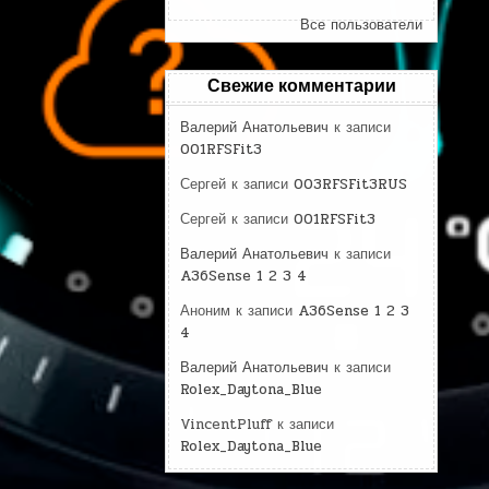
Все пользователи
Свежие комментарии
Валерий Анатольевич
к записи
001RFSFit3
Сергей
к записи
003RFSFit3RUS
Сергей
к записи
001RFSFit3
Валерий Анатольевич
к записи
A36Sense 1 2 3 4
Аноним
к записи
A36Sense 1 2 3
4
Валерий Анатольевич
к записи
Rolex_Daytona_Blue
VincentPluff
к записи
Rolex_Daytona_Blue