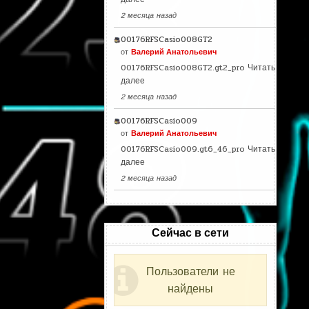
2 месяца назад
00176RFSCasio008GT2
от
Валерий Анатольевич
00176RFSCasio008GT2.gt2_pro
Читать
далее
2 месяца назад
00176RFSCasio009
от
Валерий Анатольевич
00176RFSCasio009.gt6_46_pro
Читать
далее
2 месяца назад
Сейчас в сети
Пользователи не
найдены