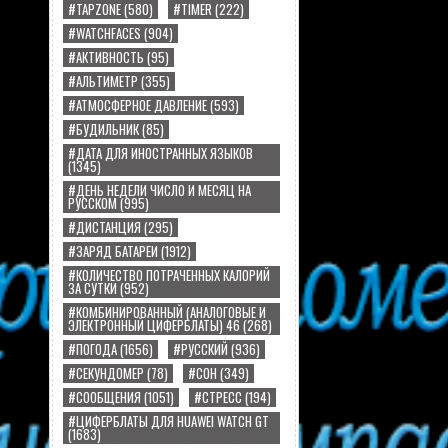
#TAPZONE
(580)
#TIMER
(222)
#WATCHFACES
(904)
#АКТИВНОСТЬ
(95)
#АЛЬТИМЕТР
(355)
#АТМОСФЕРНОЕ ДАВЛЕНИЕ
(593)
#БУДИЛЬНИК
(85)
#ДАТА ДЛЯ ИНОСТРАННЫХ ЯЗЫКОВ
(1345)
#ДЕНЬ НЕДЕЛИ ЧИСЛО И МЕСЯЦ НА
РУССКОМ
(995)
#ДИСТАНЦИЯ
(295)
#ЗАРЯД БАТАРЕИ
(1912)
#КОЛИЧЕСТВО ПОТРАЧЕННЫХ КАЛОРИЙ
ЗА СУТКИ
(952)
#КОМБИНИРОВАННЫЙ (АНАЛОГОВЫЕ И
ЭЛЕКТРОННЫЙ ЦИФЕРБЛАТЫ) 46
(268)
#ПОГОДА
(1656)
#РУССКИЙ
(936)
#СЕКУНДОМЕР
(78)
#СОН
(349)
#СООБЩЕНИЯ
(1051)
#СТРЕСС
(194)
#ЦИФЕРБЛАТЫ ДЛЯ HUAWEI WATCH GT
(1683)