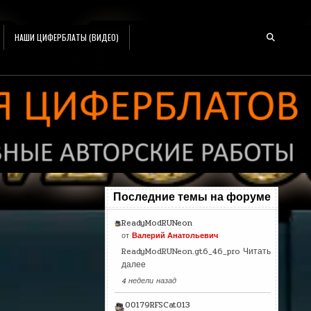
НАШИ ЦИФЕРБЛАТЫ (ВИДЕО)
Последние темы на форуме
ReadyModRUNeon
от
Валерий Анатольевич
ReadyModRUNeon.gt6_46_pro
Читать
далее
4 недели назад
00179RFSCat013