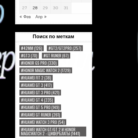
27
28
29
30
31
« Фев
Апр »
Поиск по меткам
#42MM
(126)
#GT2/GT2PRO
(257)
#GT3
(70)
#GT RUNER
(67)
#HONOR GS PRO
(330)
#HONOR MAGIC WATCH 2
(1729)
#HUAWEI FIT 2
(38)
#HUAWEI GT 3
(417)
#HUAWEI GT 3 PRO
(421)
#HUAWEI GT 4
(235)
#HUAWEI GT 5 PRO
(149)
#HUAWEI GT RUNER
(261)
#HUAWEI WATCH 3 PRO
(54)
#HUAWEI WATCH GT/GT 2 И HONOR
MAGICWATCH 2 - ЦИФЕРБЛАТЫ
(1441)