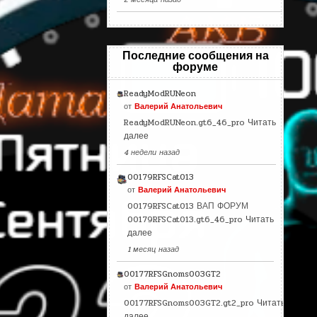
Последние сообщения на
форуме
ReadyModRUNeon
от
Валерий Анатольевич
ReadyModRUNeon.gt6_46_pro
Читать
далее
4 недели назад
00179RFSCat013
от
Валерий Анатольевич
00179RFSCat013 ВАП ФОРУМ
00179RFSCat013.gt6_46_pro
Читать
далее
1 месяц назад
00177RFSGnoms003GT2
от
Валерий Анатольевич
00177RFSGnoms003GT2.gt2_pro
Читать
далее