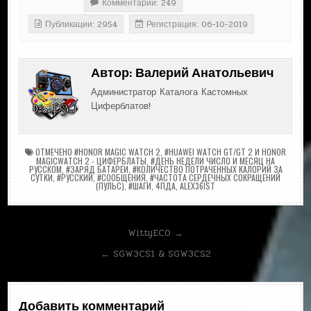
Комментарии: 249
Публикации: 2954
Регистрация: 06-10-2019
Автор:
Валерий Анатольевич
Администратор Каталога Кастомных
Циферблатов!
ОТМЕЧЕНО
#HONOR MAGIC WATCH 2
,
#HUAWEI WATCH GT/GT 2 И HONOR
MAGICWATCH 2 - ЦИФЕРБЛАТЫ
,
#ДЕНЬ НЕДЕЛИ ЧИСЛО И МЕСЯЦ НА
РУССКОМ
,
#ЗАРЯД БАТАРЕИ
,
#КОЛИЧЕСТВО ПОТРАЧЕННЫХ КАЛОРИЙ ЗА
СУТКИ
,
#РУССКИЙ
,
#СООБЩЕНИЯ
,
#ЧАСТОТА СЕРДЕЧНЫХ СОКРАЩЕНИЙ
(ПУЛЬС)
,
#ШАГИ
,
4ПДА
,
ALEX36IST
Навигация
WittyECO →
по
← SGW3CS1 & SGW3CS2
записям
Добавить комментарий