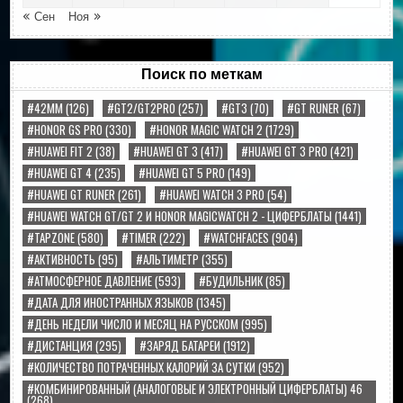
« Сен
Ноя »
Поиск по меткам
#42MM
(126)
#GT2/GT2PRO
(257)
#GT3
(70)
#GT RUNER
(67)
#HONOR GS PRO
(330)
#HONOR MAGIC WATCH 2
(1729)
#HUAWEI FIT 2
(38)
#HUAWEI GT 3
(417)
#HUAWEI GT 3 PRO
(421)
#HUAWEI GT 4
(235)
#HUAWEI GT 5 PRO
(149)
#HUAWEI GT RUNER
(261)
#HUAWEI WATCH 3 PRO
(54)
#HUAWEI WATCH GT/GT 2 И HONOR MAGICWATCH 2 - ЦИФЕРБЛАТЫ
(1441)
#TAPZONE
(580)
#TIMER
(222)
#WATCHFACES
(904)
#АКТИВНОСТЬ
(95)
#АЛЬТИМЕТР
(355)
#АТМОСФЕРНОЕ ДАВЛЕНИЕ
(593)
#БУДИЛЬНИК
(85)
#ДАТА ДЛЯ ИНОСТРАННЫХ ЯЗЫКОВ
(1345)
#ДЕНЬ НЕДЕЛИ ЧИСЛО И МЕСЯЦ НА РУССКОМ
(995)
#ДИСТАНЦИЯ
(295)
#ЗАРЯД БАТАРЕИ
(1912)
#КОЛИЧЕСТВО ПОТРАЧЕННЫХ КАЛОРИЙ ЗА СУТКИ
(952)
#КОМБИНИРОВАННЫЙ (АНАЛОГОВЫЕ И ЭЛЕКТРОННЫЙ ЦИФЕРБЛАТЫ) 46
(268)