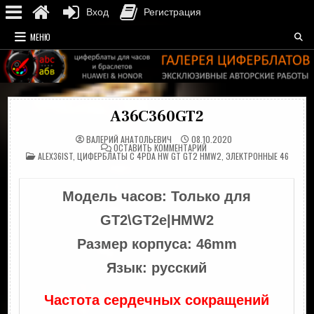
Вход
Регистрация
Перейти
МЕНЮ
к
содержимому
A36C360GT2
ВАЛЕРИЙ АНАТОЛЬЕВИЧ
08.10.2020
НА
ОСТАВИТЬ КОММЕНТАРИЙ
ОПУБЛИКОВАНО
A36C360GT2
ALEX36IST
,
ЦИФЕРБЛАТЫ С 4PDA HW GT GT2 HMW2
,
ЭЛЕКТРОННЫЕ 46
В
Модель часов: Только для
GT2\GT2e|HMW2
Размер корпуса: 46mm
Язык: р
усский
Частота сердечных сокращений