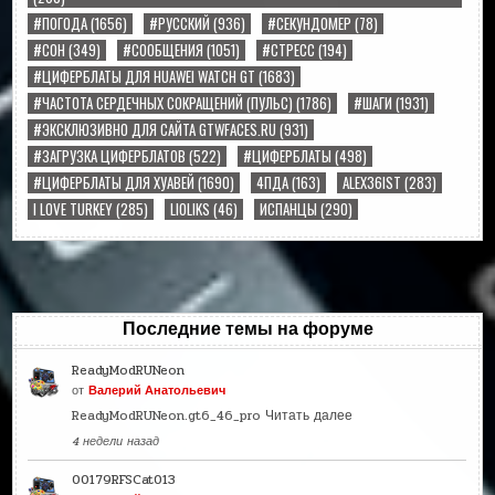
#ПОГОДА
(1656)
#РУССКИЙ
(936)
#СЕКУНДОМЕР
(78)
#СОН
(349)
#СООБЩЕНИЯ
(1051)
#СТРЕСС
(194)
#ЦИФЕРБЛАТЫ ДЛЯ HUAWEI WATCH GT
(1683)
#ЧАСТОТА СЕРДЕЧНЫХ СОКРАЩЕНИЙ (ПУЛЬС)
(1786)
#ШАГИ
(1931)
#ЭКСКЛЮЗИВНО ДЛЯ САЙТА GTWFACES.RU
(931)
#ЗАГРУЗКА ЦИФЕРБЛАТОВ
(522)
#ЦИФЕРБЛАТЫ
(498)
#ЦИФЕРБЛАТЫ ДЛЯ ХУАВЕЙ
(1690)
4ПДА
(163)
ALEX36IST
(283)
I LOVE TURKEY
(285)
LIOLIKS
(46)
ИСПАНЦЫ
(290)
Последние темы на форуме
ReadyModRUNeon
от
Валерий Анатольевич
ReadyModRUNeon.gt6_46_pro
Читать далее
4 недели назад
00179RFSCat013