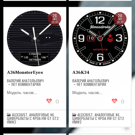
28
28
ОКТ
ОКТ
2020
2020
A36MonsterEyes
A36K34
ВАЛЕРИЙ АНАТОЛЬЕВИЧ
ВАЛЕРИЙ АНАТОЛЬЕВИЧ
НА
НА
НЕТ КОММЕНТАРИЯ
НЕТ КОММЕНТАРИЯ
A36MONSTEREYES
A36K34
Модель часов:…
Модель часов:…
0
0
ALEX36IST
,
АНАЛОГОВЫЕ 46
,
ALEX36IST
,
АНАЛОГОВЫЕ 46
,
ЦИФЕРБЛАТЫ С 4PDA HW GT GT2
ЦИФЕРБЛАТЫ С 4PDA HW GT GT2
HMW2
HMW2