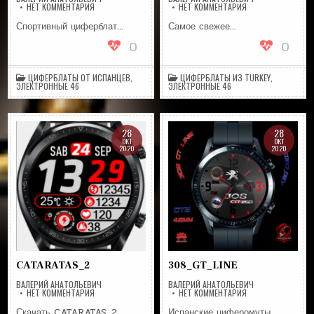
НА
НА
НЕТ КОММЕНТАРИЯ
НЕТ КОММЕНТАРИЯ
RINGS_FOR_GT
TAIJI_ENG
Спортивный циферблат…
Самое свежее…
0
0
ЦИФЕРБЛАТЫ ОТ ИСПАНЦЕВ
,
ЦИФЕРБЛАТЫ ИЗ TURKEY
,
ЭЛЕКТРОННЫЕ 46
ЭЛЕКТРОННЫЕ 46
28
28
ОКТ
ОКТ
2020
2020
CATARATAS_2
308_GT_LINE
ВАЛЕРИЙ АНАТОЛЬЕВИЧ
ВАЛЕРИЙ АНАТОЛЬЕВИЧ
НА
НА
НЕТ КОММЕНТАРИЯ
НЕТ КОММЕНТАРИЯ
CATARATAS_2
308_GT_LINE
Скачать CATARATAS_2
Испанские циферомуты…