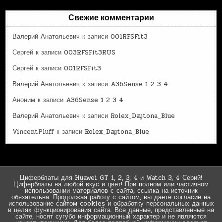
Свежие комментарии
Валерий Анатольевич
к записи
001RFSFit3
Сергей
к записи
003RFSFit3RUS
Сергей
к записи
001RFSFit3
Валерий Анатольевич
к записи
A36Sense 1 2 3 4
Аноним
к записи
A36Sense 1 2 3 4
Валерий Анатольевич
к записи
Rolex_Daytona_Blue
VincentPluff
к записи
Rolex_Daytona_Blue
Циферблаты для Huawei GT 1, 2, 3, 4 и Watch 3, 4 Серий!
Циферблаты на любой вкус и цвет! При полном или частичном
использовании материалов с сайта, ссылка на источник
обязательна. Продолжая работу с сайтом, вы даете согласие на
использование сайтом cookies и обработку персональных данных
в целях функционирования сайта. Все данные, представленные на
сайте, носят сугубо информационный характер и не являются