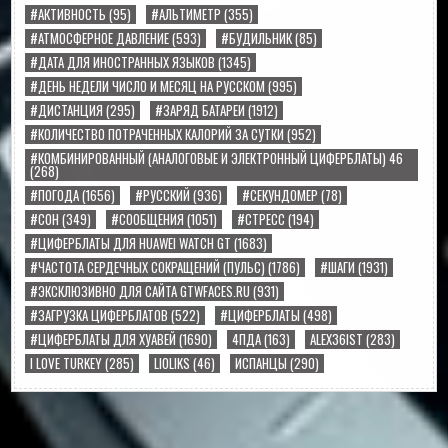
#АКТИВНОСТЬ
(95)
#АЛЬТИМЕТР
(355)
#АТМОСФЕРНОЕ ДАВЛЕНИЕ
(593)
#БУДИЛЬНИК
(85)
#ДАТА ДЛЯ ИНОСТРАННЫХ ЯЗЫКОВ
(1345)
#ДЕНЬ НЕДЕЛИ ЧИСЛО И МЕСЯЦ НА РУССКОМ
(995)
#ДИСТАНЦИЯ
(295)
#ЗАРЯД БАТАРЕИ
(1912)
#КОЛИЧЕСТВО ПОТРАЧЕННЫХ КАЛОРИЙ ЗА СУТКИ
(952)
#КОМБИНИРОВАННЫЙ (АНАЛОГОВЫЕ И ЭЛЕКТРОННЫЙ ЦИФЕРБЛАТЫ) 46
(268)
#ПОГОДА
(1656)
#РУССКИЙ
(936)
#СЕКУНДОМЕР
(78)
#СОН
(349)
#СООБЩЕНИЯ
(1051)
#СТРЕСС
(194)
#ЦИФЕРБЛАТЫ ДЛЯ HUAWEI WATCH GT
(1683)
#ЧАСТОТА СЕРДЕЧНЫХ СОКРАЩЕНИЙ (ПУЛЬС)
(1786)
#ШАГИ
(1931)
#ЭКСКЛЮЗИВНО ДЛЯ САЙТА GTWFACES.RU
(931)
#ЗАГРУЗКА ЦИФЕРБЛАТОВ
(522)
#ЦИФЕРБЛАТЫ
(498)
#ЦИФЕРБЛАТЫ ДЛЯ ХУАВЕЙ
(1690)
4ПДА
(163)
ALEX36IST
(283)
I LOVE TURKEY
(285)
LIOLIKS
(46)
ИСПАНЦЫ
(290)