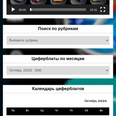
00:00
03:31
Поиск по рубрикам
Поиск
по
рубрикам
Циферблаты по месяцам
Циферблаты
по
месяцам
Календарь циферблатов
Октябрь 2020
Пн
Вт
Ср
Чт
Пт
Сб
Вс