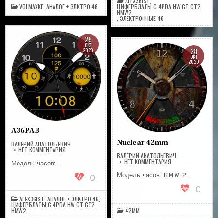
ALEX36IST
,
VOLMAXKE
,
АНАЛОГ + ЭЛКТРО 46
ЦИФЕРБЛАТЫ С 4PDA HW GT GT2
HMW2
,
ЭЛЕКТРОННЫЕ 46
28
ОКТ
28
2020
ОКТ
2020
A36PAB
Nuclear 42mm
ВАЛЕРИЙ АНАТОЛЬЕВИЧ
НА
НЕТ КОММЕНТАРИЯ
A36PAB
ВАЛЕРИЙ АНАТОЛЬЕВИЧ
НА
НЕТ КОММЕНТАРИЯ
Модель часов:…
NUCLEAR
42MM
Модель часов: HMW-2…
0
0
ALEX36IST
,
АНАЛОГ + ЭЛКТРО 46
,
ЦИФЕРБЛАТЫ С 4PDA HW GT GT2
HMW2
42MM