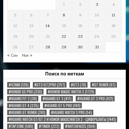
1
2
3
4
5
6
7
8
9
10
11
12
13
14
15
16
17
18
19
20
21
22
23
24
25
26
27
28
29
30
31
« Сен
Ноя »
Поиск по меткам
#42MM
(126)
#GT2/GT2PRO
(257)
#GT3
(70)
#GT RUNER
(67)
#HONOR GS PRO
(330)
#HONOR MAGIC WATCH 2
(1729)
#HUAWEI FIT 2
(38)
#HUAWEI GT 3
(417)
#HUAWEI GT 3 PRO
(421)
#HUAWEI GT 4
(235)
#HUAWEI GT 5 PRO
(149)
#HUAWEI GT RUNER
(261)
#HUAWEI WATCH 3 PRO
(54)
#HUAWEI WATCH GT/GT 2 И HONOR MAGICWATCH 2 - ЦИФЕРБЛАТЫ
(1441)
#TAPZONE
(580)
#TIMER
(222)
#WATCHFACES
(904)