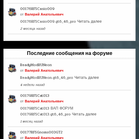
00176RFSCasio009
от
Валерий Анатольевич
00176RFSCasio009.gt6_46_pro
Читать далее
2 месяца назад
Последние сообщения на форуме
ReadyModRUNeon
от
Валерий Анатольевич
ReadyModRUNeon.gt6_46_pro
Читать далее
4 недели назад
00179RFSCat013
от
Валерий Анатольевич
00179RFSCat013 ВАП ФОРУМ
00179RFSCat013.gt6_46_pro
Читать далее
1 месяц назад
00177RFSGnoms003GT2
от
Валерий Анатольевич