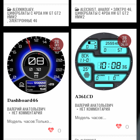
ALEXNIKOLAEV
,
ALEX36IST
,
АНАЛОГ + ЭЛКТРО 46
,
ЦИФЕРБЛАТЫ С 4PDA HW GT GT2
ЦИФЕРБЛАТЫ С 4PDA HW GT GT2
HMW2
HMW2
,
ЭЛЕКТРОННЫЕ 46
28
28
ОКТ
2020
ОКТ
2020
A36LCD
Dashboard46
ВАЛЕРИЙ АНАТОЛЬЕВИЧ
НА
ВАЛЕРИЙ АНАТОЛЬЕВИЧ
НЕТ КОММЕНТАРИЯ
НА
A36LCD
НЕТ КОММЕНТАРИЯ
DASHBOARD46
Модель часов:…
Модель часов:Только…
0
0