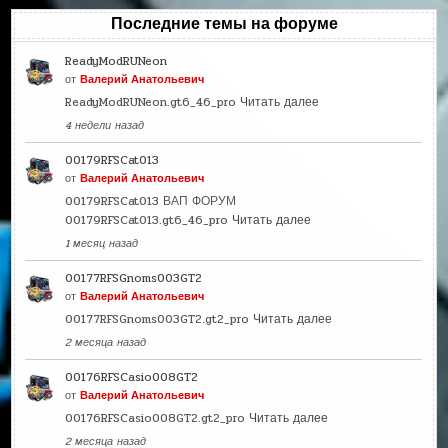
Последние темы на форуме
ReadyModRUNeon
от
Валерий Анатольевич
ReadyModRUNeon.gt6_46_pro
Читать далее
4 недели назад
00179RFSCat013
от
Валерий Анатольевич
00179RFSCat013 ВАП ФОРУМ
00179RFSCat013.gt6_46_pro
Читать далее
1 месяц назад
00177RFSGnoms003GT2
от
Валерий Анатольевич
00177RFSGnoms003GT2.gt2_pro
Читать далее
2 месяца назад
00176RFSCasio008GT2
от
Валерий Анатольевич
00176RFSCasio008GT2.gt2_pro
Читать далее
2 месяца назад