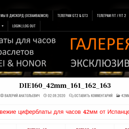
МЫ В ДИСКОРД (ОСВАИВАЕМСЯ)
ТЕЛЕГРАМ GT2 & GT3
ТЕЛЕГРАМ FIT / FIT 2
LOGIN | LOG OUT
DIE160_42mm_161_162_163
НА
ОПУБ
ВАЛЕРИЙ АНАТОЛЬЕВИЧ
02.09.2020
ОСТАВИТЬ КОММЕНТАРИЙ
42M
DIE160_42M
В
вежие циферблаты для часов 42мм от Испанце