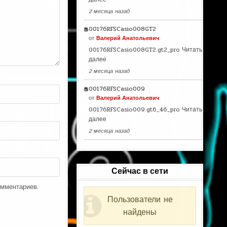
2 месяца назад
00176RFSCasio008GT2
от
Валерий Анатольевич
00176RFSCasio008GT2.gt2_pro
Читать
далее
2 месяца назад
00176RFSCasio009
от
Валерий Анатольевич
00176RFSCasio009.gt6_46_pro
Читать
далее
2 месяца назад
Сейчас в сети
омментариев.
Пользователи не
найдены