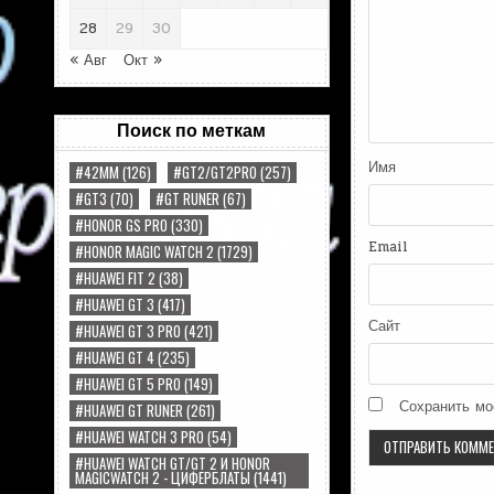
28
29
30
« Авг
Окт »
Поиск по меткам
Имя
#42MM
(126)
#GT2/GT2PRO
(257)
#GT3
(70)
#GT RUNER
(67)
#HONOR GS PRO
(330)
Email
#HONOR MAGIC WATCH 2
(1729)
#HUAWEI FIT 2
(38)
#HUAWEI GT 3
(417)
Сайт
#HUAWEI GT 3 PRO
(421)
#HUAWEI GT 4
(235)
#HUAWEI GT 5 PRO
(149)
Сохранить мо
#HUAWEI GT RUNER
(261)
#HUAWEI WATCH 3 PRO
(54)
#HUAWEI WATCH GT/GT 2 И HONOR
MAGICWATCH 2 - ЦИФЕРБЛАТЫ
(1441)