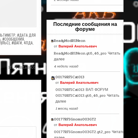
Последние сообщения на
форуме
ЛЬТИМЕТР
,
#ДАТА ДЛЯ
А
,
#СООБЩЕНИЯ
,
ReadyModRUNeon
ПУЛЬС)
,
#ШАГИ
,
4ПДА
,
от
Валерий Анатольевич
ReadyModRUNeon.gt6_46_pro
Читать
далее
4 недели назад
HL-Fantasy01 →
00179RFSCat013
от
Валерий Анатольевич
00179RFSCat013 ВАП ФОРУМ
00179RFSCat013.gt6_46_pro
Читать
далее
1 месяц назад
00177RFSGnoms003GT2
от
Валерий Анатольевич
00177RFSGnoms003GT2.gt2_pro
Читать
далее