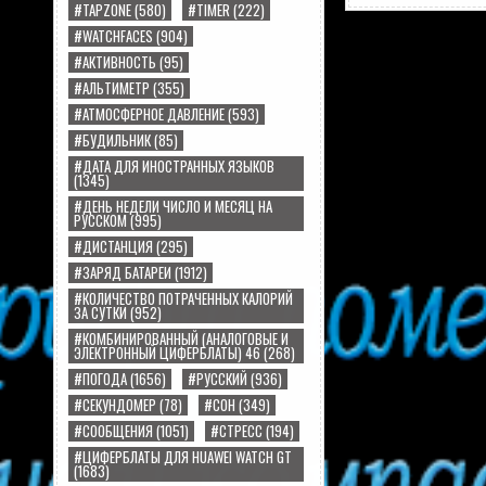
#TAPZONE
(580)
#TIMER
(222)
#WATCHFACES
(904)
#АКТИВНОСТЬ
(95)
#АЛЬТИМЕТР
(355)
#АТМОСФЕРНОЕ ДАВЛЕНИЕ
(593)
#БУДИЛЬНИК
(85)
#ДАТА ДЛЯ ИНОСТРАННЫХ ЯЗЫКОВ
(1345)
#ДЕНЬ НЕДЕЛИ ЧИСЛО И МЕСЯЦ НА
РУССКОМ
(995)
#ДИСТАНЦИЯ
(295)
#ЗАРЯД БАТАРЕИ
(1912)
#КОЛИЧЕСТВО ПОТРАЧЕННЫХ КАЛОРИЙ
ЗА СУТКИ
(952)
#КОМБИНИРОВАННЫЙ (АНАЛОГОВЫЕ И
ЭЛЕКТРОННЫЙ ЦИФЕРБЛАТЫ) 46
(268)
#ПОГОДА
(1656)
#РУССКИЙ
(936)
#СЕКУНДОМЕР
(78)
#СОН
(349)
#СООБЩЕНИЯ
(1051)
#СТРЕСС
(194)
#ЦИФЕРБЛАТЫ ДЛЯ HUAWEI WATCH GT
(1683)