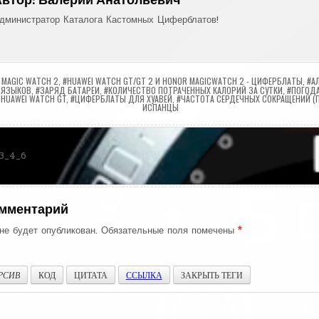
Автор:
Валерий Анатольевич
дминистратор Каталога Кастомных Циферблатов!
 MAGIC WATCH 2
,
#HUAWEI WATCH GT/GT 2 И HONOR MAGICWATCH 2 - ЦИФЕРБЛАТЫ
,
#А
 ЯЗЫКОВ
,
#ЗАРЯД БАТАРЕИ
,
#КОЛИЧЕСТВО ПОТРАЧЕННЫХ КАЛОРИЙ ЗА СУТКИ
,
#ПОГОД
HUAWEI WATCH GT
,
#ЦИФЕРБЛАТЫ ДЛЯ ХУАВЕЙ
,
#ЧАСТОТА СЕРДЕЧНЫХ СОКРАЩЕНИЙ (
ИСПАНЦЫ
ия
3_4_6
омментарий
не будет опубликован.
Обязательные поля помечены
*
РСИВ
КОД
ЦИТАТА
ССЫЛКА
ЗАКРЫТЬ ТЕГИ