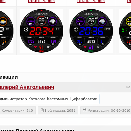
2mm
DIE161_42mm
DIE162_42mm
D
икации
алерий Анатольевич
не
дминистратор Каталога Кастомных Циферблатов!
Комментарии: 249
Публикации: 2954
Регистрация: 06-10-2019