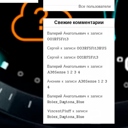
Все пользователи
Свежие комментарии
Валерий Анатольевич
к записи
001RFSFit3
Сергей
к записи
003RFSFit3RUS
Сергей
к записи
001RFSFit3
Валерий Анатольевич
к записи
A36Sense 1 2 3 4
Аноним
к записи
A36Sense 1 2 3
4
Валерий Анатольевич
к записи
Rolex_Daytona_Blue
VincentPluff
к записи
Rolex_Daytona_Blue