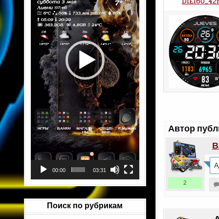
DIE160_4
Автор публ
В
А
00:00
03:31
2
Поиск по рубрикам