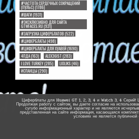
#ЧАСТОТА СЕРДЕЧНЫХ СОКРАЩЕНИЙ
(ПУЛЬС)
(1786)
#ШАГИ
(1931)
#ЭКСКЛЮЗИВНО ДЛЯ САЙТА
GTWFACES.RU
(931)
#ЗАГРУЗКА ЦИФЕРБЛАТОВ
(522)
#ЦИФЕРБЛАТЫ
(498)
#ЦИФЕРБЛАТЫ ДЛЯ ХУАВЕЙ
(1690)
4ПДА
(163)
ALEX36IST
(283)
I LOVE TURKEY
(285)
LIOLIKS
(46)
ИСПАНЦЫ
(290)
Циферблаты для Huawei GT 1, 2, 3, 4 и Watch 3, 4 Серий! 
Продолжая работу с сайтом, вы даете согласие на использова
сугубо информационный характер и не являются исчерпы
представленная на сайте информация, касающаяся комплектац
условиях не является публичной