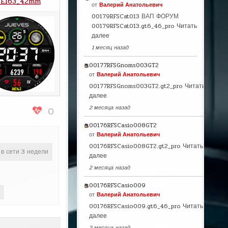
IE163_42mm
от
Валерий Анатольевич
00179RFSCat013 ВАП ФОРУМ
00179RFSCat013.gt6_46_pro
Читать
далее
1 месяц назад
00177RFSGnoms003GT2
от
Валерий Анатольевич
00177RFSGnoms003GT2.gt2_pro
Читать
далее
2 месяца назад
0
00176RFSCasio008GT2
от
Валерий Анатольевич
00176RFSCasio008GT2.gt2_pro
Читать
 в сети 3 недели
далее
2 месяца назад
00176RFSCasio009
от
Валерий Анатольевич
00176RFSCasio009.gt6_46_pro
Читать
далее
2 месяца назад