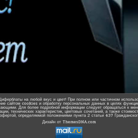
Циферблаты на любой вкус и цвет! При полном или частичном использо
ние сайтом cookies и обработку персональных данных в целях функцио
вающими. Для более подробной информации следует обращаться к мен
ии, технических характеристик, цветовых сочетаний, а также стоимос
 офертой, определяемой положениями пункта 2 статьи 437 Гражданског
Дизайн от ThemesDNA.com