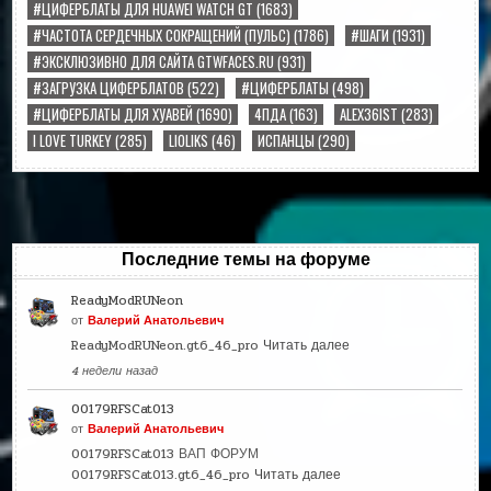
#ЦИФЕРБЛАТЫ ДЛЯ HUAWEI WATCH GT
(1683)
#ЧАСТОТА СЕРДЕЧНЫХ СОКРАЩЕНИЙ (ПУЛЬС)
(1786)
#ШАГИ
(1931)
#ЭКСКЛЮЗИВНО ДЛЯ САЙТА GTWFACES.RU
(931)
#ЗАГРУЗКА ЦИФЕРБЛАТОВ
(522)
#ЦИФЕРБЛАТЫ
(498)
#ЦИФЕРБЛАТЫ ДЛЯ ХУАВЕЙ
(1690)
4ПДА
(163)
ALEX36IST
(283)
I LOVE TURKEY
(285)
LIOLIKS
(46)
ИСПАНЦЫ
(290)
Последние темы на форуме
ReadyModRUNeon
от
Валерий Анатольевич
ReadyModRUNeon.gt6_46_pro
Читать далее
4 недели назад
00179RFSCat013
от
Валерий Анатольевич
00179RFSCat013 ВАП ФОРУМ
00179RFSCat013.gt6_46_pro
Читать далее