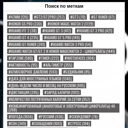
Поиск по меткам
#42MM
(126)
#GT2/GT2PRO
(257)
#GT3
(70)
#GT RUNER
(67)
#HONOR GS PRO
(330)
#HONOR MAGIC WATCH 2
(1729)
#HUAWEI FIT 2
(38)
#HUAWEI GT 3
(417)
#HUAWEI GT 3 PRO
(421)
#HUAWEI GT 4
(235)
#HUAWEI GT 5 PRO
(149)
#HUAWEI GT RUNER
(261)
#HUAWEI WATCH 3 PRO
(54)
#HUAWEI WATCH GT/GT 2 И HONOR MAGICWATCH 2 - ЦИФЕРБЛАТЫ
(1441)
#TAPZONE
(580)
#TIMER
(222)
#WATCHFACES
(904)
#АКТИВНОСТЬ
(95)
#АЛЬТИМЕТР
(355)
#АТМОСФЕРНОЕ ДАВЛЕНИЕ
(593)
#БУДИЛЬНИК
(85)
#ДАТА ДЛЯ ИНОСТРАННЫХ ЯЗЫКОВ
(1345)
#ДЕНЬ НЕДЕЛИ ЧИСЛО И МЕСЯЦ НА РУССКОМ
(995)
#ДИСТАНЦИЯ
(295)
#ЗАРЯД БАТАРЕИ
(1912)
#КОЛИЧЕСТВО ПОТРАЧЕННЫХ КАЛОРИЙ ЗА СУТКИ
(952)
#КОМБИНИРОВАННЫЙ (АНАЛОГОВЫЕ И ЭЛЕКТРОННЫЙ ЦИФЕРБЛАТЫ) 46
(268)
#ПОГОДА
(1656)
#РУССКИЙ
(936)
#СЕКУНДОМЕР
(78)
#СОН
(349)
#СООБЩЕНИЯ
(1051)
#СТРЕСС
(194)