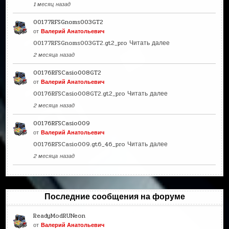
1 месяц назад
00177RFSGnoms003GT2
от
Валерий Анатольевич
00177RFSGnoms003GT2.gt2_pro
Читать далее
2 месяца назад
00176RFSCasio008GT2
от
Валерий Анатольевич
00176RFSCasio008GT2.gt2_pro
Читать далее
2 месяца назад
00176RFSCasio009
от
Валерий Анатольевич
00176RFSCasio009.gt6_46_pro
Читать далее
2 месяца назад
Последние сообщения на форуме
ReadyModRUNeon
от
Валерий Анатольевич