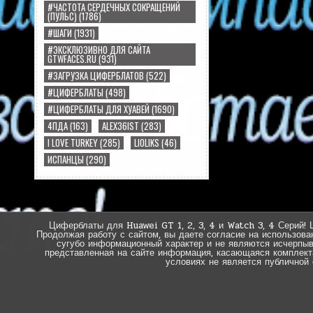
#ЧАСТОТА СЕРДЕЧНЫХ СОКРАЩЕНИЙ
(ПУЛЬС)
(1786)
#ШАГИ
(1931)
#ЭКСКЛЮЗИВНО ДЛЯ САЙТА
GTWFACES.RU
(931)
#ЗАГРУЗКА ЦИФЕРБЛАТОВ
(522)
#ЦИФЕРБЛАТЫ
(498)
#ЦИФЕРБЛАТЫ ДЛЯ ХУАВЕЙ
(1690)
4ПДА
(163)
ALEX36IST
(283)
I LOVE TURKEY
(285)
LIOLIKS
(46)
ИСПАНЦЫ
(290)
Циферблаты для Huawei GT 1, 2, 3, 4 и Watch 3, 4 Серий! 
Продолжая работу с сайтом, вы даете согласие на использова
сугубо информационный характер и не являются исчерпы
представленная на сайте информация, касающаяся комплектац
условиях не является публичной