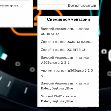
омментариев.
Все пользователи
Свежие комментарии
Валерий Анатольевич
к записи
001RFSFit3
Сергей
к записи
003RFSFit3RUS
Сергей
к записи
001RFSFit3
Валерий Анатольевич
к записи
A36Sense 1 2 3 4
Аноним
к записи
A36Sense 1 2 3
4
Валерий Анатольевич
к записи
Rolex_Daytona_Blue
VincentPluff
к записи
Rolex_Daytona_Blue