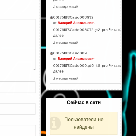
2 месяца назад
00176RFSCasio008GT2
от
Валерий Анатольевич
00176RFSCasio008GT2.gt2_pro
Читать
далее
2 месяца назад
00176RFSCasio009
от
Валерий Анатольевич
00176RFSCasio009.gt6_46_pro
Читать
далее
2 месяца назад
Сейчас в сети
Пользователи не
найдены