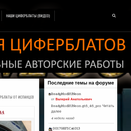
НАШИ ЦИФЕРБЛАТЫ (ВИДЕО)
Последние темы на форуме
ReadyModRUNeon
РБЛАТЫ ОТ ИСПАНЦЕВ
от
Валерий Анатольевич
ReadyModRUNeon.gt6_46_pro
Читать
далее
44
4 недели назад
00179RFSCat013