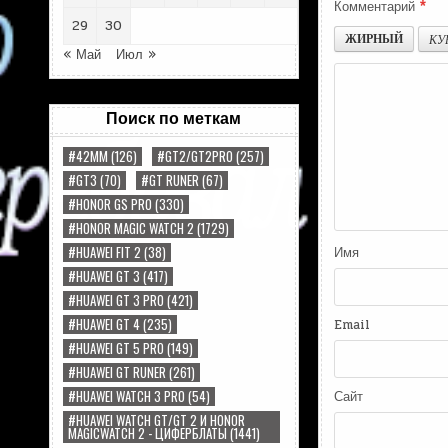
Комментарий
*
29
30
ЖИРНЫЙ
КУ
« Май
Июл »
Поиск по меткам
#42MM
(126)
#GT2/GT2PRO
(257)
#GT3
(70)
#GT RUNER
(67)
#HONOR GS PRO
(330)
#HONOR MAGIC WATCH 2
(1729)
#HUAWEI FIT 2
(38)
Имя
#HUAWEI GT 3
(417)
#HUAWEI GT 3 PRO
(421)
#HUAWEI GT 4
(235)
Email
#HUAWEI GT 5 PRO
(149)
#HUAWEI GT RUNER
(261)
#HUAWEI WATCH 3 PRO
(54)
Сайт
#HUAWEI WATCH GT/GT 2 И HONOR
MAGICWATCH 2 - ЦИФЕРБЛАТЫ
(1441)