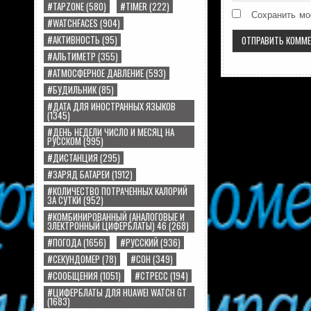
#TAPZONE
(580)
#TIMER
(222)
Сохранить мо
#WATCHFACES
(904)
#АКТИВНОСТЬ
(95)
#АЛЬТИМЕТР
(355)
#АТМОСФЕРНОЕ ДАВЛЕНИЕ
(593)
#БУДИЛЬНИК
(85)
#ДАТА ДЛЯ ИНОСТРАННЫХ ЯЗЫКОВ
(1345)
#ДЕНЬ НЕДЕЛИ ЧИСЛО И МЕСЯЦ НА
РУССКОМ
(995)
#ДИСТАНЦИЯ
(295)
#ЗАРЯД БАТАРЕИ
(1912)
#КОЛИЧЕСТВО ПОТРАЧЕННЫХ КАЛОРИЙ
ЗА СУТКИ
(952)
#КОМБИНИРОВАННЫЙ (АНАЛОГОВЫЕ И
ЭЛЕКТРОННЫЙ ЦИФЕРБЛАТЫ) 46
(268)
#ПОГОДА
(1656)
#РУССКИЙ
(936)
#СЕКУНДОМЕР
(78)
#СОН
(349)
#СООБЩЕНИЯ
(1051)
#СТРЕСС
(194)
#ЦИФЕРБЛАТЫ ДЛЯ HUAWEI WATCH GT
(1683)