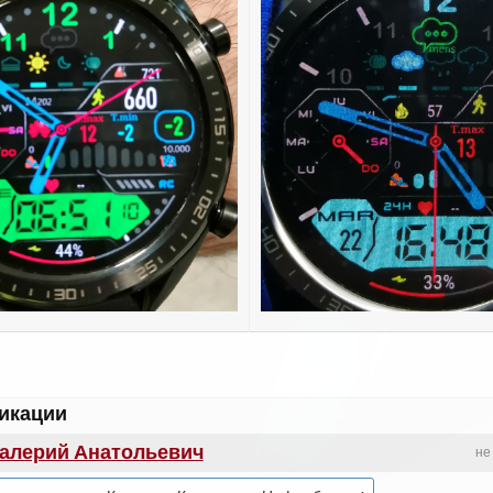
икации
алерий Анатольевич
не