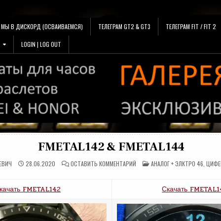
МЫ В ДИСКОРД (ОСВАИВАЕМСЯ)
ТЕЛЕГРАМ GT2 & GT3
ТЕЛЕГРАМ FIT / FIT 2
LOGIN | LOG OUT
FMETAL142 & FMETAL144
НА
ОПУБЛИКОВАНО
ЕВИЧ
28.06.2020
ОСТАВИТЬ КОММЕНТАРИЙ
АНАЛОГ + ЭЛКТРО 46
,
ЦИФЕ
FMETAL142
В
&
FMETAL144
качать FMETAL142
Скачать FMETAL1