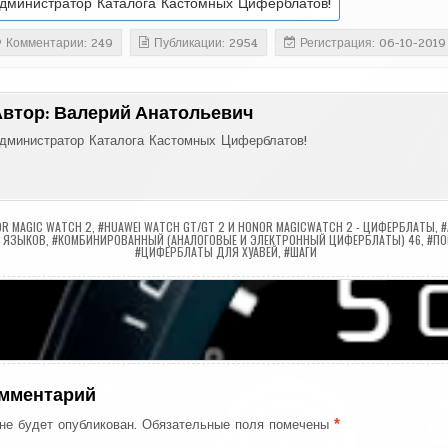
дминистратор Каталога Кастомных Циферблатов!
Комментарии: 249
Публикации: 2954
Регистрация: 06-10-2019
Автор:
Валерий Анатольевич
дминистратор Каталога Кастомных Циферблатов!
R MAGIC WATCH 2
,
#HUAWEI WATCH GT/GT 2 И HONOR MAGICWATCH 2 - ЦИФЕРБЛАТЫ
,
#
 ЯЗЫКОВ
,
#КОМБИНИРОВАННЫЙ (АНАЛОГОВЫЕ И ЭЛЕКТРОННЫЙ ЦИФЕРБЛАТЫ) 46
,
#ПО
#ЦИФЕРБЛАТЫ ДЛЯ ХУАВЕЙ
,
#ШАГИ
ия
омментарий
не будет опубликован.
Обязательные поля помечены
*