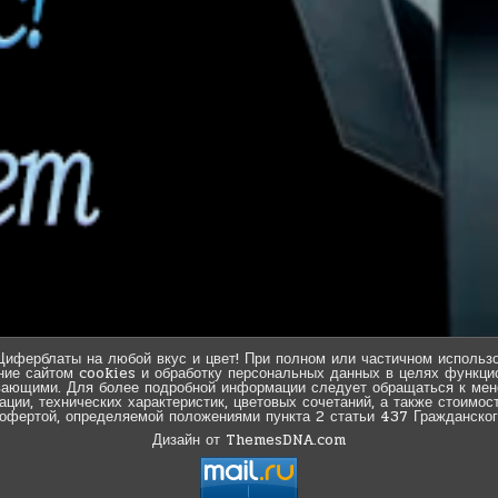
Циферблаты на любой вкус и цвет! При полном или частичном использо
ние сайтом cookies и обработку персональных данных в целях функцио
вающими. Для более подробной информации следует обращаться к мен
ии, технических характеристик, цветовых сочетаний, а также стоимос
 офертой, определяемой положениями пункта 2 статьи 437 Гражданског
Дизайн от ThemesDNA.com