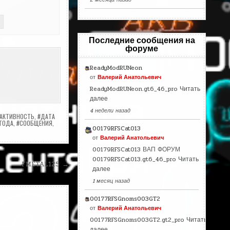
Последние сообщения на
форуме
ReadyModRUNeon
от
Валерий Анатольевич
ReadyModRUNeon.gt6_46_pro
Читать
далее
4 недели назад
АКТИВНОСТЬ
,
#ДАТА
ГОДА
,
#СООБЩЕНИЯ
,
00179RFSCat013
от
Валерий Анатольевич
00179RFSCat013 ВАП ФОРУМ
00179RFSCat013.gt6_46_pro
Читать
FMETAL125 →
далее
1 месяц назад
00177RFSGnoms003GT2
от
Валерий Анатольевич
00177RFSGnoms003GT2.gt2_pro
Читать
далее