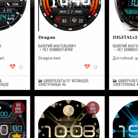
3
Dragon
DIGITALv2
Ч
ВАЛЕРИЙ АНАТОЛЬЕВИЧ
ВАЛЕРИЙ АНАТ
А
НА
НЕТ КОММЕНТАРИЯ
НЕТ КОММЕН
ARTH_DREAM_V3
DRAGON
wt
Dragon.hwt
Достойный ц
0
0
6
,
ЦИФЕРБЛАТЫ ОТ ИСПАНЦЕВ
,
ЦИФЕРБЛАТ
АНЦЕВ
ЭЛЕКТРОННЫЕ 46
ЭЛЕКТРОННЫЕ 
09
09
ИЮН
ИЮН
2020
2020