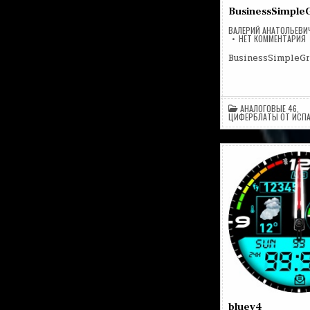
BusinessSimple
ВАЛЕРИЙ АНАТОЛЬЕВИ
Н
НЕТ КОММЕНТАРИЯ
B
BusinessSimpleGr
АНАЛОГОВЫЕ 46
,
ЦИФЕРБЛАТЫ ОТ ИСП
bluev4