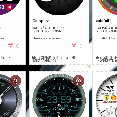
Compass
colofull1
Ч
ВАЛЕРИЙ АНАТОЛЬЕВИЧ
ВАЛЕРИЙ АНАТ
А
НА
НЕТ КОММЕНТАРИЯ
НЕТ КОММЕН
ORDOBAFW
COMPASS
ика…
Очень интересный…
colofull1.hw
0
0
СПАНЦЕВ
,
ЦИФЕРБЛАТЫ ОТ ИСПАНЦЕВ
,
АНАЛОГОВЫЕ
ЭЛЕКТРОННЫЕ 46
ЦИФЕРБЛАТЫ О
09
09
ИЮН
ИЮН
2020
2020