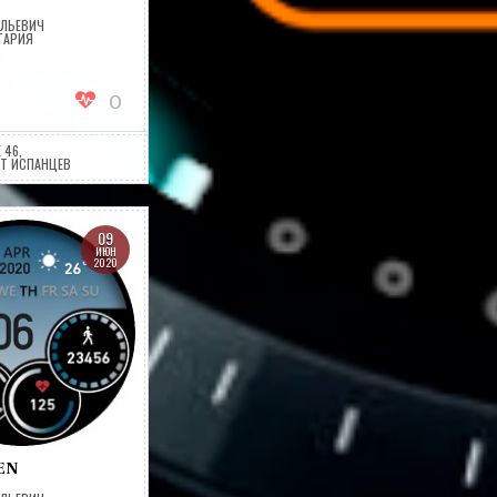
ОЛЬЕВИЧ
НА
ТАРИЯ
BLACKMAMBA
0
 46
,
Т ИСПАНЦЕВ
09
ИЮН
2020
EN