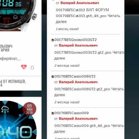
от
Валерий Анатольевич
00179RFSCat013 ВАП ФОРУМ
00179RFSCat013.gt6_46_pro
Читать
далее
1 месяц назад
00177RFSGnoms003GT2
от
Валерий Анатольевич
ОЛЬЕВИЧ
НА
ТАРИЯ
00177RFSGnoms003GT2.gt2_pro
Читать
DIGITALV2
иферблат,…
далее
2 месяца назад
0
00176RFSCasio008GT2
Ы ОТ ИСПАНЦЕВ
,
от
Валерий Анатольевич
46
00176RFSCasio008GT2.gt2_pro
Читать
далее
2 месяца назад
09
ИЮН
2020
00176RFSCasio009
от
Валерий Анатольевич
00176RFSCasio009.gt6_46_pro
Читать
далее
2 месяца назад