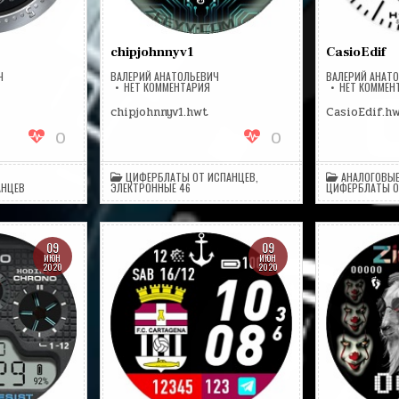
chipjohnnyv1
CasioEdif
Ч
ВАЛЕРИЙ АНАТОЛЬЕВИЧ
ВАЛЕРИЙ АНАТ
А
НА
НЕТ КОММЕНТАРИЯ
НЕТ КОММЕН
LASSICALRADIO
CHIPJOHNNYV1
chipjohnnyv1.hwt
CasioEdif.h
0
0
ЦИФЕРБЛАТЫ ОТ ИСПАНЦЕВ
,
АНАЛОГОВЫЕ
АНЦЕВ
ЭЛЕКТРОННЫЕ 46
ЦИФЕРБЛАТЫ О
09
09
ИЮН
ИЮН
2020
2020