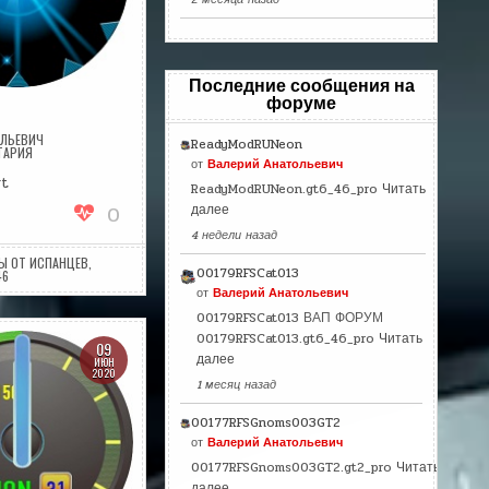
Последние сообщения на
форуме
ОЛЬЕВИЧ
ReadyModRUNeon
НА
ТАРИЯ
CYBERBLAU
от
Валерий Анатольевич
wt
ReadyModRUNeon.gt6_46_pro
Читать
0
далее
4 недели назад
Ы ОТ ИСПАНЦЕВ
,
00179RFSCat013
46
от
Валерий Анатольевич
00179RFSCat013 ВАП ФОРУМ
00179RFSCat013.gt6_46_pro
Читать
09
далее
ИЮН
2020
1 месяц назад
00177RFSGnoms003GT2
от
Валерий Анатольевич
00177RFSGnoms003GT2.gt2_pro
Читать
далее