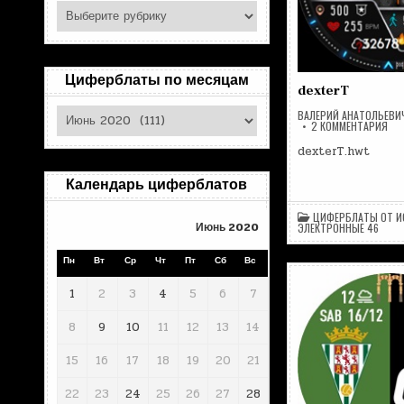
Поиск
по
рубрикам
Циферблаты по месяцам
dexterT
Циферблаты
ВАЛЕРИЙ АНАТОЛЬЕВИ
К
2 КОММЕНТАРИЯ
по
ЗА
DEX
месяцам
dexterT.hwt
Календарь циферблатов
ЦИФЕРБЛАТЫ ОТ И
Июнь 2020
ЭЛЕКТРОННЫЕ 46
Пн
Вт
Ср
Чт
Пт
Сб
Вс
1
2
3
4
5
6
7
8
9
10
11
12
13
14
15
16
17
18
19
20
21
22
23
24
25
26
27
28