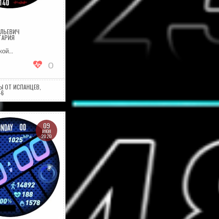
ОЛЬЕВИЧ
НА
ТАРИЯ
CABRA
кой…
0
Ы ОТ ИСПАНЦЕВ
,
46
09
ИЮН
2020