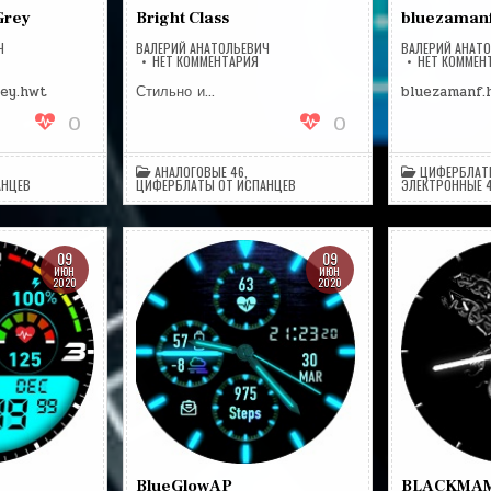
Grey
Bright Class
bluezaman
Ч
ВАЛЕРИЙ АНАТОЛЬЕВИЧ
ВАЛЕРИЙ АНАТ
А
НА
НЕТ КОММЕНТАРИЯ
НЕТ КОММЕН
USINESSSIMPLEGREY
BRIGHT
CLASS
ey.hwt
Стильно и…
bluezamanf.
0
0
АНАЛОГОВЫЕ 46
,
ЦИФЕРБЛАТ
АНЦЕВ
ЦИФЕРБЛАТЫ ОТ ИСПАНЦЕВ
ЭЛЕКТРОННЫЕ 
09
09
ИЮН
ИЮН
2020
2020
BlueGlowAP
BLACKMA