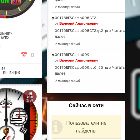
2 месяца назад
00176RFSCasio008GT2
от
Валерий Анатольевич
00176RFSCasio008GT2.gt2_pro
Читать
ОЛЬЕВИЧ
далее
НА
ТАРИЯ
COLOFULL1
2 месяца назад
t
0
00176RFSCasio009
от
Валерий Анатольевич
00176RFSCasio009.gt6_46_pro
Читать
 46
,
Т ИСПАНЦЕВ
далее
2 месяца назад
09
ИЮН
2020
Сейчас в сети
Пользователи не
найдены