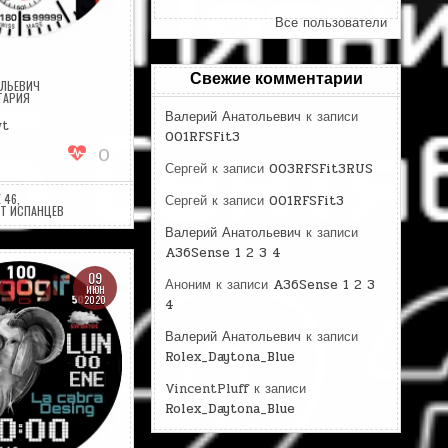
Все пользователи
Свежие комментарии
ОЛЬЕВИЧ
НА
ТАРИЯ
CASIOEDIF
Валерий Анатольевич
к записи
wt
001RFSFit3
0
Сергей
к записи
003RFSFit3RUS
 46
,
Сергей
к записи
001RFSFit3
Т ИСПАНЦЕВ
Валерий Анатольевич
к записи
A36Sense 1 2 3 4
09
Аноним
к записи
A36Sense 1 2 3
ИЮН
2020
4
Валерий Анатольевич
к записи
Rolex_Daytona_Blue
VincentPluff
к записи
Rolex_Daytona_Blue