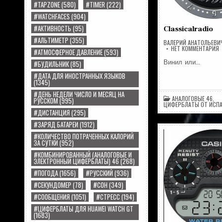
#TAPZONE
(580)
#TIMER
(222)
#WATCHFACES
(904)
#АКТИВНОСТЬ
(95)
Classicalradio
#АЛЬТИМЕТР
(355)
ВАЛЕРИЙ АНАТОЛЬЕВИ
Н
НЕТ КОММЕНТАРИЯ
#АТМОСФЕРНОЕ ДАВЛЕНИЕ
(593)
C
Винил или…
#БУДИЛЬНИК
(85)
#ДАТА ДЛЯ ИНОСТРАННЫХ ЯЗЫКОВ
(1345)
#ДЕНЬ НЕДЕЛИ ЧИСЛО И МЕСЯЦ НА
АНАЛОГОВЫЕ 46
,
РУССКОМ
(995)
ЦИФЕРБЛАТЫ ОТ ИСП
#ДИСТАНЦИЯ
(295)
#ЗАРЯД БАТАРЕИ
(1912)
#КОЛИЧЕСТВО ПОТРАЧЕННЫХ КАЛОРИЙ
ЗА СУТКИ
(952)
#КОМБИНИРОВАННЫЙ (АНАЛОГОВЫЕ И
ЭЛЕКТРОННЫЙ ЦИФЕРБЛАТЫ) 46
(268)
#ПОГОДА
(1656)
#РУССКИЙ
(936)
#СЕКУНДОМЕР
(78)
#СОН
(349)
#СООБЩЕНИЯ
(1051)
#СТРЕСС
(194)
#ЦИФЕРБЛАТЫ ДЛЯ HUAWEI WATCH GT
(1683)