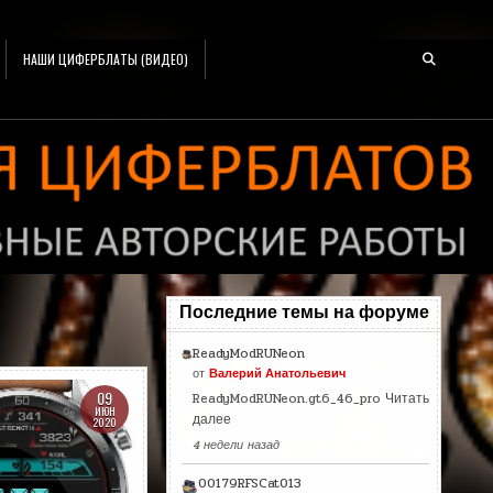
НАШИ ЦИФЕРБЛАТЫ (ВИДЕО)
Последние темы на форуме
ReadyModRUNeon
от
Валерий Анатольевич
09
ReadyModRUNeon.gt6_46_pro
Читать
ИЮН
далее
2020
4 недели назад
00179RFSCat013