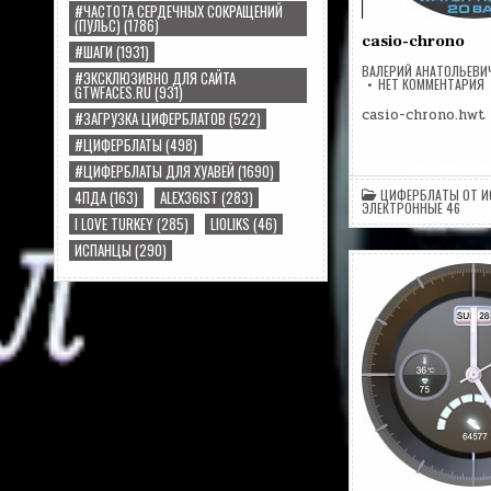
#ЧАСТОТА СЕРДЕЧНЫХ СОКРАЩЕНИЙ
(ПУЛЬС)
(1786)
casio-chrono
#ШАГИ
(1931)
ВАЛЕРИЙ АНАТОЛЬЕВИ
#ЭКСКЛЮЗИВНО ДЛЯ САЙТА
Н
НЕТ КОММЕНТАРИЯ
GTWFACES.RU
(931)
C
C
casio-chrono.hwt
#ЗАГРУЗКА ЦИФЕРБЛАТОВ
(522)
#ЦИФЕРБЛАТЫ
(498)
#ЦИФЕРБЛАТЫ ДЛЯ ХУАВЕЙ
(1690)
ЦИФЕРБЛАТЫ ОТ И
4ПДА
(163)
ALEX36IST
(283)
ЭЛЕКТРОННЫЕ 46
I LOVE TURKEY
(285)
LIOLIKS
(46)
ИСПАНЦЫ
(290)