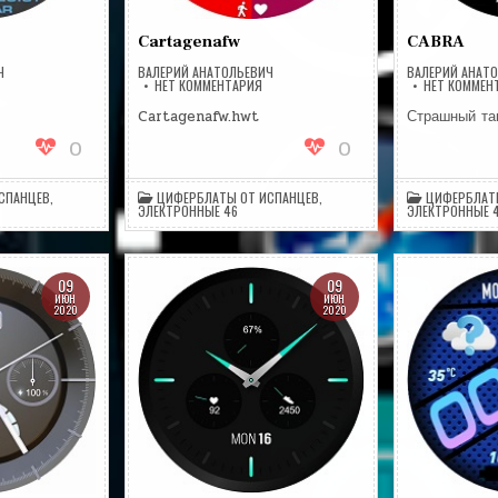
Cartagenafw
CABRA
Ч
ВАЛЕРИЙ АНАТОЛЬЕВИЧ
ВАЛЕРИЙ АНАТ
А
НА
НЕТ КОММЕНТАРИЯ
НЕТ КОММЕН
ASIO-
CARTAGENAFW
HRONO
Cartagenafw.hwt
Страшный та
0
0
СПАНЦЕВ
,
ЦИФЕРБЛАТЫ ОТ ИСПАНЦЕВ
,
ЦИФЕРБЛАТ
ЭЛЕКТРОННЫЕ 46
ЭЛЕКТРОННЫЕ 
09
09
ИЮН
ИЮН
2020
2020