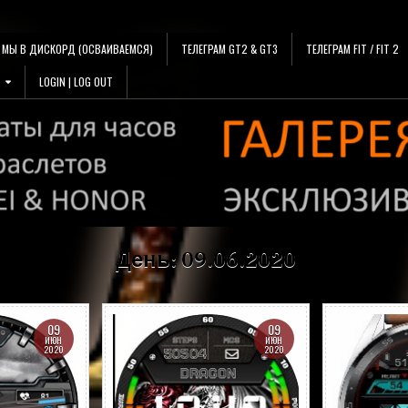
МЫ В ДИСКОРД (ОСВАИВАЕМСЯ)
ТЕЛЕГРАМ GT2 & GT3
ТЕЛЕГРАМ FIT / FIT 2
LOGIN | LOG OUT
День:
09.06.2020
09
09
ИЮН
ИЮН
2020
2020