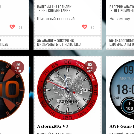
Ч
ВАЛЕРИЙ АНАТОЛЬЕВИЧ
ВАЛЕРИЙ АНАТ
А
НА
НЕТ КОММЕНТАРИЯ
НЕТ КОММЕН
LUEV4
BLUEGLOWAP
Шикарный неоновый…
На заметку…
0
0
6
,
АНАЛОГ + ЭЛКТРО 46
,
АНАЛОГОВЫЕ
АНЦЕВ
ЦИФЕРБЛАТЫ ОТ ИСПАНЦЕВ
ЦИФЕРБЛАТЫ О
09
09
ИЮН
ИЮН
2020
2020
Aztorin.MG.V3
AWF-Sam-