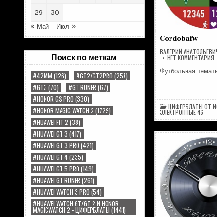
29
30
« Май
Июл »
Cordobafw
ВАЛЕРИЙ АНАТОЛЬЕВИ
Поиск по меткам
Н
НЕТ КОММЕНТАРИЯ
C
Футбольная темат
#42MM
(126)
#GT2/GT2PRO
(257)
#GT3
(70)
#GT RUNER
(67)
#HONOR GS PRO
(330)
ЦИФЕРБЛАТЫ ОТ И
#HONOR MAGIC WATCH 2
(1729)
ЭЛЕКТРОННЫЕ 46
#HUAWEI FIT 2
(38)
#HUAWEI GT 3
(417)
#HUAWEI GT 3 PRO
(421)
#HUAWEI GT 4
(235)
#HUAWEI GT 5 PRO
(149)
#HUAWEI GT RUNER
(261)
#HUAWEI WATCH 3 PRO
(54)
#HUAWEI WATCH GT/GT 2 И HONOR
MAGICWATCH 2 - ЦИФЕРБЛАТЫ
(1441)