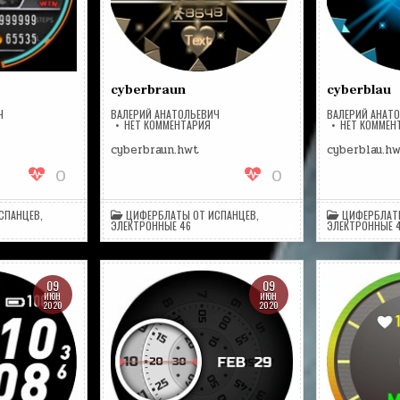
cyberbraun
cyberblau
Ч
ВАЛЕРИЙ АНАТОЛЬЕВИЧ
ВАЛЕРИЙ АНАТ
НА
НЕТ КОММЕНТАРИЯ
НЕТ КОММЕН
ПИСИ
CYBERBRAUN
TERT
cyberbraun.hwt
cyberblau.h
0
0
СПАНЦЕВ
,
ЦИФЕРБЛАТЫ ОТ ИСПАНЦЕВ
,
ЦИФЕРБЛАТ
ЭЛЕКТРОННЫЕ 46
ЭЛЕКТРОННЫЕ 
09
09
ИЮН
ИЮН
2020
2020