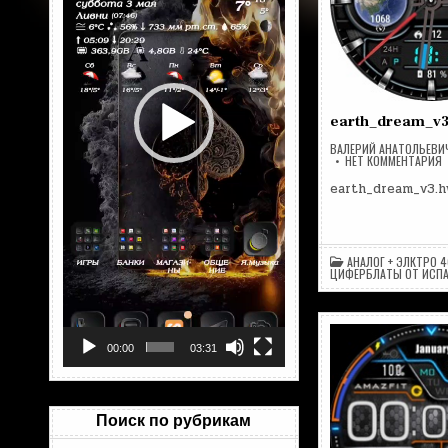
earth_dream_v
ВАЛЕРИЙ АНАТОЛЬЕВИ
Н
НЕТ КОММЕНТАРИЯ
E
earth_dream_v3.h
АНАЛОГ + ЭЛКТРО 4
ЦИФЕРБЛАТЫ ОТ ИСП
00:00
03:31
Поиск по рубрикам