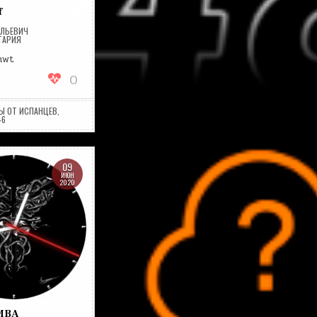
f
ОЛЬЕВИЧ
НА
ТАРИЯ
BLUEZAMANF
hwt
0
Ы ОТ ИСПАНЦЕВ
,
46
09
ИЮН
2020
MBA