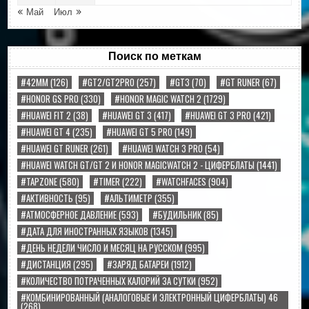
« Май
Июл »
Поиск по меткам
#42MM
(126)
#GT2/GT2PRO
(257)
#GT3
(70)
#GT RUNER
(67)
#HONOR GS PRO
(330)
#HONOR MAGIC WATCH 2
(1729)
#HUAWEI FIT 2
(38)
#HUAWEI GT 3
(417)
#HUAWEI GT 3 PRO
(421)
#HUAWEI GT 4
(235)
#HUAWEI GT 5 PRO
(149)
#HUAWEI GT RUNER
(261)
#HUAWEI WATCH 3 PRO
(54)
#HUAWEI WATCH GT/GT 2 И HONOR MAGICWATCH 2 - ЦИФЕРБЛАТЫ
(1441)
#TAPZONE
(580)
#TIMER
(222)
#WATCHFACES
(904)
#АКТИВНОСТЬ
(95)
#АЛЬТИМЕТР
(355)
#АТМОСФЕРНОЕ ДАВЛЕНИЕ
(593)
#БУДИЛЬНИК
(85)
#ДАТА ДЛЯ ИНОСТРАННЫХ ЯЗЫКОВ
(1345)
#ДЕНЬ НЕДЕЛИ ЧИСЛО И МЕСЯЦ НА РУССКОМ
(995)
#ДИСТАНЦИЯ
(295)
#ЗАРЯД БАТАРЕИ
(1912)
#КОЛИЧЕСТВО ПОТРАЧЕННЫХ КАЛОРИЙ ЗА СУТКИ
(952)
#КОМБИНИРОВАННЫЙ (АНАЛОГОВЫЕ И ЭЛЕКТРОННЫЙ ЦИФЕРБЛАТЫ) 46
(268)