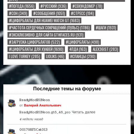
#ПОГОДА
(1656)
#РУССКИЙ
(936)
#СЕКУНДОМЕР
(78)
#СОН
(349)
#СООБЩЕНИЯ
(1051)
#СТРЕСС
(194)
#ЦИФЕРБЛАТЫ ДЛЯ HUAWEI WATCH GT
(1683)
#ЧАСТОТА СЕРДЕЧНЫХ СОКРАЩЕНИЙ (ПУЛЬС)
(1786)
#ШАГИ
(1931)
#ЭКСКЛЮЗИВНО ДЛЯ САЙТА GTWFACES.RU
(931)
#ЗАГРУЗКА ЦИФЕРБЛАТОВ
(522)
#ЦИФЕРБЛАТЫ
(498)
#ЦИФЕРБЛАТЫ ДЛЯ ХУАВЕЙ
(1690)
4ПДА
(163)
ALEX36IST
(283)
I LOVE TURKEY
(285)
LIOLIKS
(46)
ИСПАНЦЫ
(290)
Последние темы на форуме
ReadyModRUNeon
от
Валерий Анатольевич
ReadyModRUNeon.gt6_46_pro
Читать далее
4 недели назад
00179RFSCat013