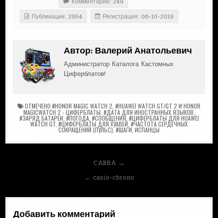
Комментарии: 249
Публикации: 2954
Регистрация: 06-10-2019
Автор:
Валерий Анатольевич
Администратор Каталога Кастомных
Циферблатов!
ОТМЕЧЕНО
#HONOR MAGIC WATCH 2
,
#HUAWEI WATCH GT/GT 2 И HONOR
MAGICWATCH 2 - ЦИФЕРБЛАТЫ
,
#ДАТА ДЛЯ ИНОСТРАННЫХ ЯЗЫКОВ
,
#ЗАРЯД БАТАРЕИ
,
#ПОГОДА
,
#СООБЩЕНИЯ
,
#ЦИФЕРБЛАТЫ ДЛЯ HUAWEI
WATCH GT
,
#ЦИФЕРБЛАТЫ ДЛЯ ХУАВЕЙ
,
#ЧАСТОТА СЕРДЕЧНЫХ
СОКРАЩЕНИЙ (ПУЛЬС)
,
#ШАГИ
,
ИСПАНЦЫ
Навигация
CABRA →
по
← casio-chrono
записям
Добавить комментарий