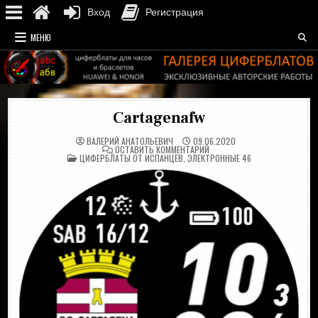
Вход
Регистрация
Перейти
МЕНЮ
к
содержимому
Cartagenafw
ВАЛЕРИЙ АНАТОЛЬЕВИЧ
09.06.2020
НА
ОСТАВИТЬ КОММЕНТАРИЙ
ОПУБЛИКОВАНО
CARTAGENAFW
ЦИФЕРБЛАТЫ ОТ ИСПАНЦЕВ
,
ЭЛЕКТРОННЫЕ 46
В