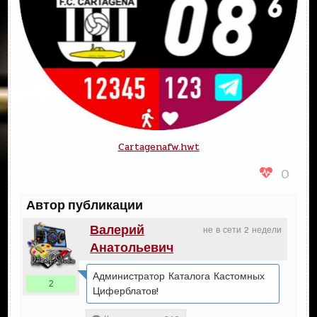
Cartagenafw.hwt
0
Автор публикации
Валерий
не в сети 2 недели
Анатольевич
Администратор Каталога Кастомных
2
Циферблатов!