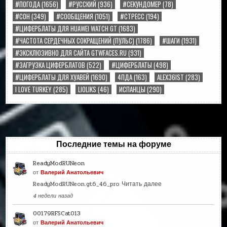
#ПОГОДА
(1656)
#РУССКИЙ
(936)
#СЕКУНДОМЕР
(78)
#СОН
(349)
#СООБЩЕНИЯ
(1051)
#СТРЕСС
(194)
#ЦИФЕРБЛАТЫ ДЛЯ HUAWEI WATCH GT
(1683)
#ЧАСТОТА СЕРДЕЧНЫХ СОКРАЩЕНИЙ (ПУЛЬС)
(1786)
#ШАГИ
(1931)
#ЭКСКЛЮЗИВНО ДЛЯ САЙТА GTWFACES.RU
(931)
#ЗАГРУЗКА ЦИФЕРБЛАТОВ
(522)
#ЦИФЕРБЛАТЫ
(498)
#ЦИФЕРБЛАТЫ ДЛЯ ХУАВЕЙ
(1690)
4ПДА
(163)
ALEX36IST
(283)
I LOVE TURKEY
(285)
LIOLIKS
(46)
ИСПАНЦЫ
(290)
Последние темы на форуме
ReadyModRUNeon
от
Валерий Анатольевич
ReadyModRUNeon.gt6_46_pro
Читать далее
4 недели назад
00179RFSCat013
от
Валерий Анатольевич