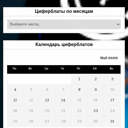
рубрикам
Циферблаты по месяцам
Циферблаты
по
месяцам
Календарь циферблатов
Май 2020
Пн
Вт
Ср
Чт
Пт
Сб
Вс
1
2
3
4
5
6
7
8
9
10
11
12
13
14
15
16
17
18
19
20
21
22
23
24
25
26
27
28
29
30
31