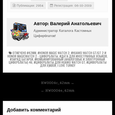
Публикации: 2954
Регистрация: 06-10-2019
Автор:
Валерий Анатольевич
Администратор Каталога Кастомных
Циферблатов!
ОТМЕЧЕНО
#42MM
,
#HONOR MAGIC WATCH 2
,
#HUAWEI WATCH GT/GT 2 И
HONOR MAGICWATCH 2 - ЦИФЕРБЛАТЫ
,
#ДАТА ДЛЯ ИНОСТРАННЫХ ЯЗЫКОВ
,
#ЗАРЯД БАТАРЕИ
,
#КОМБИНИРОВАННЫЙ (АНАЛОГОВЫЕ И ЭЛЕКТРОННЫЙ
ЦИФЕРБЛАТЫ) 46
,
#ЦИФЕРБЛАТЫ ДЛЯ HUAWEI WATCH GT
,
#ЦИФЕРБЛАТЫ
ДЛЯ ХУАВЕЙ
,
I LOVE TURKEY
Навигация
HW0004c_42mm →
по
← HW0004e_42mm
записям
Добавить комментарий