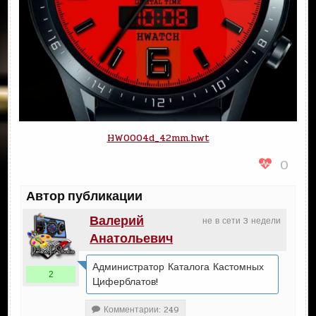
HW0004d_42mm.hwt
0
Автор публикации
Валерий
не в сети 3 недели
Анатольевич
Администратор Каталога Кастомных
2
Циферблатов!
Комментарии: 249