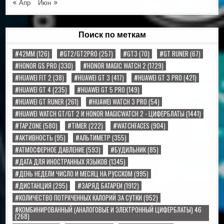
« Апр
Июн »
Поиск по меткам
#42MM
(126)
#GT2/GT2PRO
(257)
#GT3
(70)
#GT RUNER
(67)
#HONOR GS PRO
(330)
#HONOR MAGIC WATCH 2
(1729)
#HUAWEI FIT 2
(38)
#HUAWEI GT 3
(417)
#HUAWEI GT 3 PRO
(421)
#HUAWEI GT 4
(235)
#HUAWEI GT 5 PRO
(149)
#HUAWEI GT RUNER
(261)
#HUAWEI WATCH 3 PRO
(54)
#HUAWEI WATCH GT/GT 2 И HONOR MAGICWATCH 2 - ЦИФЕРБЛАТЫ
(1441)
#TAPZONE
(580)
#TIMER
(222)
#WATCHFACES
(904)
#АКТИВНОСТЬ
(95)
#АЛЬТИМЕТР
(355)
#АТМОСФЕРНОЕ ДАВЛЕНИЕ
(593)
#БУДИЛЬНИК
(85)
#ДАТА ДЛЯ ИНОСТРАННЫХ ЯЗЫКОВ
(1345)
#ДЕНЬ НЕДЕЛИ ЧИСЛО И МЕСЯЦ НА РУССКОМ
(995)
#ДИСТАНЦИЯ
(295)
#ЗАРЯД БАТАРЕИ
(1912)
#КОЛИЧЕСТВО ПОТРАЧЕННЫХ КАЛОРИЙ ЗА СУТКИ
(952)
#КОМБИНИРОВАННЫЙ (АНАЛОГОВЫЕ И ЭЛЕКТРОННЫЙ ЦИФЕРБЛАТЫ) 46
(268)