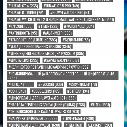
#HUAWEI GT 4
(235)
#HUAWEI GT 5 PRO
(149)
#HUAWEI GT RUNER
(261)
#HUAWEI WATCH 3 PRO
(54)
#HUAWEI WATCH GT/GT 2 И HONOR MAGICWATCH 2 - ЦИФЕРБЛАТЫ
(1441)
#TAPZONE
(580)
#TIMER
(222)
#WATCHFACES
(904)
#АКТИВНОСТЬ
(95)
#АЛЬТИМЕТР
(355)
#АТМОСФЕРНОЕ ДАВЛЕНИЕ
(593)
#БУДИЛЬНИК
(85)
#ДАТА ДЛЯ ИНОСТРАННЫХ ЯЗЫКОВ
(1345)
#ДЕНЬ НЕДЕЛИ ЧИСЛО И МЕСЯЦ НА РУССКОМ
(995)
#ДИСТАНЦИЯ
(295)
#ЗАРЯД БАТАРЕИ
(1912)
#КОЛИЧЕСТВО ПОТРАЧЕННЫХ КАЛОРИЙ ЗА СУТКИ
(952)
#КОМБИНИРОВАННЫЙ (АНАЛОГОВЫЕ И ЭЛЕКТРОННЫЙ ЦИФЕРБЛАТЫ) 46
(268)
#ПОГОДА
(1656)
#РУССКИЙ
(936)
#СЕКУНДОМЕР
(78)
#СОН
(349)
#СООБЩЕНИЯ
(1051)
#СТРЕСС
(194)
#ЦИФЕРБЛАТЫ ДЛЯ HUAWEI WATCH GT
(1683)
#ЧАСТОТА СЕРДЕЧНЫХ СОКРАЩЕНИЙ (ПУЛЬС)
(1786)
#ШАГИ
(1931)
#ЭКСКЛЮЗИВНО ДЛЯ САЙТА GTWFACES.RU
(931)
#ЗАГРУЗКА ЦИФЕРБЛАТОВ
(522)
#ЦИФЕРБЛАТЫ
(498)
#ЦИФЕРБЛАТЫ ДЛЯ ХУАВЕЙ
(1690)
4ПДА
(163)
ALEX36IST
(283)