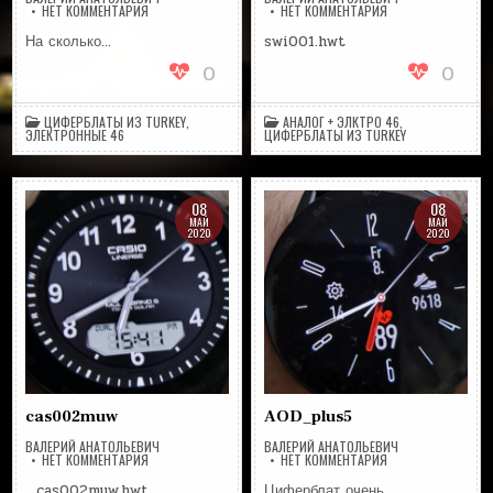
НА
НА
НЕТ КОММЕНТАРИЯ
НЕТ КОММЕНТАРИЯ
JWCRCB9
SWI001
На сколько…
swi001.hwt
0
0
ЦИФЕРБЛАТЫ ИЗ TURKEY
,
АНАЛОГ + ЭЛКТРО 46
,
ЭЛЕКТРОННЫЕ 46
ЦИФЕРБЛАТЫ ИЗ TURKEY
08
08
МАЙ
МАЙ
2020
2020
cas002muw
AOD_plus5
ВАЛЕРИЙ АНАТОЛЬЕВИЧ
ВАЛЕРИЙ АНАТОЛЬЕВИЧ
НА
НА
НЕТ КОММЕНТАРИЯ
НЕТ КОММЕНТАРИЯ
CAS002MUW
AOD_PLUS5
cas002muw.hwt
Циферблат очень…