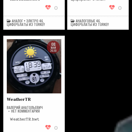
0
0
АНАЛОГ + ЭЛКТРО 46
,
АНАЛОГОВЫЕ 46
,
ЦИФЕРБЛАТЫ ИЗ TURKEY
ЦИФЕРБЛАТЫ ИЗ TURKEY
08
МАЙ
2020
WeatherTR
ВАЛЕРИЙ АНАТОЛЬЕВИЧ
НА
НЕТ КОММЕНТАРИЯ
WEATHERTR
WeatherTR.hwt
0