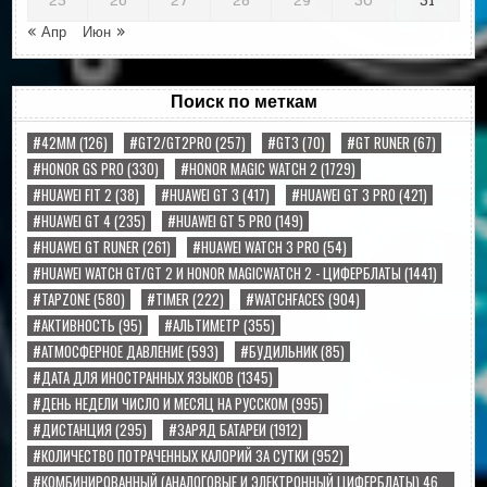
25
26
27
28
29
30
31
« Апр
Июн »
Поиск по меткам
#42MM
(126)
#GT2/GT2PRO
(257)
#GT3
(70)
#GT RUNER
(67)
#HONOR GS PRO
(330)
#HONOR MAGIC WATCH 2
(1729)
#HUAWEI FIT 2
(38)
#HUAWEI GT 3
(417)
#HUAWEI GT 3 PRO
(421)
#HUAWEI GT 4
(235)
#HUAWEI GT 5 PRO
(149)
#HUAWEI GT RUNER
(261)
#HUAWEI WATCH 3 PRO
(54)
#HUAWEI WATCH GT/GT 2 И HONOR MAGICWATCH 2 - ЦИФЕРБЛАТЫ
(1441)
#TAPZONE
(580)
#TIMER
(222)
#WATCHFACES
(904)
#АКТИВНОСТЬ
(95)
#АЛЬТИМЕТР
(355)
#АТМОСФЕРНОЕ ДАВЛЕНИЕ
(593)
#БУДИЛЬНИК
(85)
#ДАТА ДЛЯ ИНОСТРАННЫХ ЯЗЫКОВ
(1345)
#ДЕНЬ НЕДЕЛИ ЧИСЛО И МЕСЯЦ НА РУССКОМ
(995)
#ДИСТАНЦИЯ
(295)
#ЗАРЯД БАТАРЕИ
(1912)
#КОЛИЧЕСТВО ПОТРАЧЕННЫХ КАЛОРИЙ ЗА СУТКИ
(952)
#КОМБИНИРОВАННЫЙ (АНАЛОГОВЫЕ И ЭЛЕКТРОННЫЙ ЦИФЕРБЛАТЫ) 46