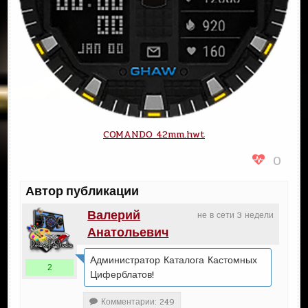
COMANDO 42mm.hwt
0
Автор публикации
Валерий
не в сети 3 недели
Анатольевич
Администратор Каталога Кастомных
2
Циферблатов!
Комментарии: 249