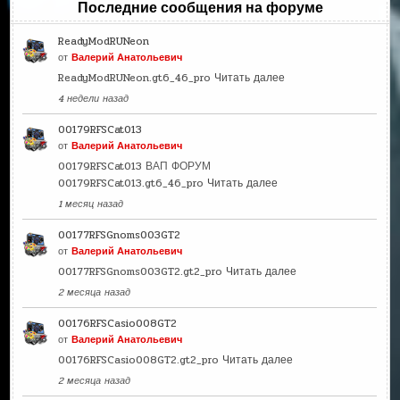
Последние сообщения на форуме
ReadyModRUNeon
от
Валерий Анатольевич
ReadyModRUNeon.gt6_46_pro
Читать далее
4 недели назад
00179RFSCat013
от
Валерий Анатольевич
00179RFSCat013 ВАП ФОРУМ
00179RFSCat013.gt6_46_pro
Читать далее
1 месяц назад
00177RFSGnoms003GT2
от
Валерий Анатольевич
00177RFSGnoms003GT2.gt2_pro
Читать далее
2 месяца назад
00176RFSCasio008GT2
от
Валерий Анатольевич
00176RFSCasio008GT2.gt2_pro
Читать далее
2 месяца назад