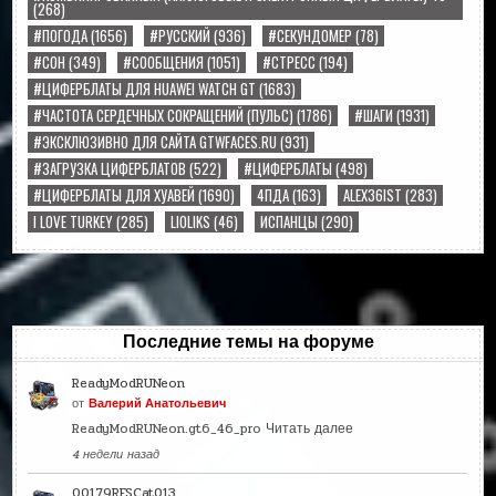
(268)
#ПОГОДА
(1656)
#РУССКИЙ
(936)
#СЕКУНДОМЕР
(78)
#СОН
(349)
#СООБЩЕНИЯ
(1051)
#СТРЕСС
(194)
#ЦИФЕРБЛАТЫ ДЛЯ HUAWEI WATCH GT
(1683)
#ЧАСТОТА СЕРДЕЧНЫХ СОКРАЩЕНИЙ (ПУЛЬС)
(1786)
#ШАГИ
(1931)
#ЭКСКЛЮЗИВНО ДЛЯ САЙТА GTWFACES.RU
(931)
#ЗАГРУЗКА ЦИФЕРБЛАТОВ
(522)
#ЦИФЕРБЛАТЫ
(498)
#ЦИФЕРБЛАТЫ ДЛЯ ХУАВЕЙ
(1690)
4ПДА
(163)
ALEX36IST
(283)
I LOVE TURKEY
(285)
LIOLIKS
(46)
ИСПАНЦЫ
(290)
Последние темы на форуме
ReadyModRUNeon
от
Валерий Анатольевич
ReadyModRUNeon.gt6_46_pro
Читать далее
4 недели назад
00179RFSCat013