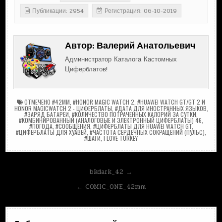
Публикации: 2954
Регистрация: 06-10-2019
Автор:
Валерий Анатольевич
Администратор Каталога Кастомных
Циферблатов!
ОТМЕЧЕНО
#42MM
,
#HONOR MAGIC WATCH 2
,
#HUAWEI WATCH GT/GT 2 И
HONOR MAGICWATCH 2 - ЦИФЕРБЛАТЫ
,
#ДАТА ДЛЯ ИНОСТРАННЫХ ЯЗЫКОВ
,
#ЗАРЯД БАТАРЕИ
,
#КОЛИЧЕСТВО ПОТРАЧЕННЫХ КАЛОРИЙ ЗА СУТКИ
,
#КОМБИНИРОВАННЫЙ (АНАЛОГОВЫЕ И ЭЛЕКТРОННЫЙ ЦИФЕРБЛАТЫ) 46
,
#ПОГОДА
,
#СООБЩЕНИЯ
,
#ЦИФЕРБЛАТЫ ДЛЯ HUAWEI WATCH GT
,
#ЦИФЕРБЛАТЫ ДЛЯ ХУАВЕЙ
,
#ЧАСТОТА СЕРДЕЧНЫХ СОКРАЩЕНИЙ (ПУЛЬС)
,
#ШАГИ
,
I LOVE TURKEY
Навигация
bkdark_42 →
по
← COMIC_ONE_42mm
записям