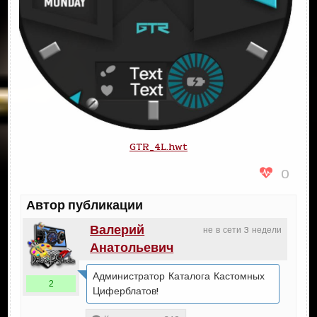
GTR_4L.hwt
0
Автор публикации
Валерий
не в сети 3 недели
Анатольевич
Администратор Каталога Кастомных
2
Циферблатов!