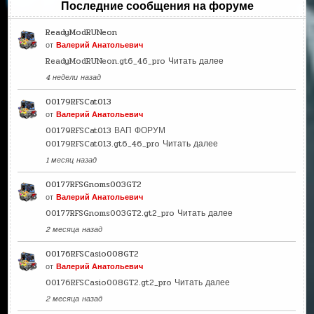
Последние сообщения на форуме
ReadyModRUNeon
от
Валерий Анатольевич
ReadyModRUNeon.gt6_46_pro
Читать далее
4 недели назад
00179RFSCat013
от
Валерий Анатольевич
00179RFSCat013 ВАП ФОРУМ
00179RFSCat013.gt6_46_pro
Читать далее
1 месяц назад
00177RFSGnoms003GT2
от
Валерий Анатольевич
00177RFSGnoms003GT2.gt2_pro
Читать далее
2 месяца назад
00176RFSCasio008GT2
от
Валерий Анатольевич
00176RFSCasio008GT2.gt2_pro
Читать далее
2 месяца назад