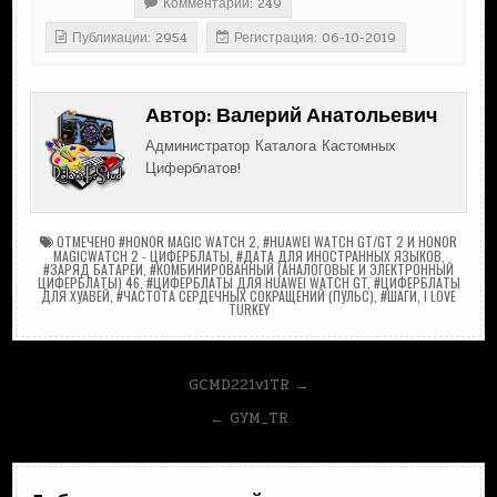
Комментарии: 249
Публикации: 2954
Регистрация: 06-10-2019
Автор:
Валерий Анатольевич
Администратор Каталога Кастомных
Циферблатов!
ОТМЕЧЕНО
#HONOR MAGIC WATCH 2
,
#HUAWEI WATCH GT/GT 2 И HONOR
MAGICWATCH 2 - ЦИФЕРБЛАТЫ
,
#ДАТА ДЛЯ ИНОСТРАННЫХ ЯЗЫКОВ
,
#ЗАРЯД БАТАРЕИ
,
#КОМБИНИРОВАННЫЙ (АНАЛОГОВЫЕ И ЭЛЕКТРОННЫЙ
ЦИФЕРБЛАТЫ) 46
,
#ЦИФЕРБЛАТЫ ДЛЯ HUAWEI WATCH GT
,
#ЦИФЕРБЛАТЫ
ДЛЯ ХУАВЕЙ
,
#ЧАСТОТА СЕРДЕЧНЫХ СОКРАЩЕНИЙ (ПУЛЬС)
,
#ШАГИ
,
I LOVE
TURKEY
Навигация
GCMD221v1TR →
по
← GYM_TR
записям