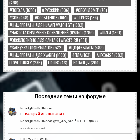
(268)
#ПОГОДА
(1656)
#РУССКИЙ
(936)
#СЕКУНДОМЕР
(78)
#СОН
(349)
#СООБЩЕНИЯ
(1051)
#СТРЕСС
(194)
#ЦИФЕРБЛАТЫ ДЛЯ HUAWEI WATCH GT
(1683)
#ЧАСТОТА СЕРДЕЧНЫХ СОКРАЩЕНИЙ (ПУЛЬС)
(1786)
#ШАГИ
(1931)
#ЭКСКЛЮЗИВНО ДЛЯ САЙТА GTWFACES.RU
(931)
#ЗАГРУЗКА ЦИФЕРБЛАТОВ
(522)
#ЦИФЕРБЛАТЫ
(498)
#ЦИФЕРБЛАТЫ ДЛЯ ХУАВЕЙ
(1690)
4ПДА
(163)
ALEX36IST
(283)
I LOVE TURKEY
(285)
LIOLIKS
(46)
ИСПАНЦЫ
(290)
Последние темы на форуме
ReadyModRUNeon
от
Валерий Анатольевич
ReadyModRUNeon.gt6_46_pro
Читать далее
4 недели назад
00179RFSCat013