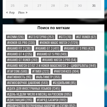
25
26
27
28
29
30
31
« Апр
Июн »
Поиск по меткам
#42MM
(126)
#GT2/GT2PRO
(257)
#GT3
(70)
#GT RUNER
(67)
#HONOR GS PRO
(330)
#HONOR MAGIC WATCH 2
(1729)
#HUAWEI FIT 2
(38)
#HUAWEI GT 3
(417)
#HUAWEI GT 3 PRO
(421)
#HUAWEI GT 4
(235)
#HUAWEI GT 5 PRO
(149)
#HUAWEI GT RUNER
(261)
#HUAWEI WATCH 3 PRO
(54)
#HUAWEI WATCH GT/GT 2 И HONOR MAGICWATCH 2 - ЦИФЕРБЛАТЫ
(1441)
#TAPZONE
(580)
#TIMER
(222)
#WATCHFACES
(904)
#АКТИВНОСТЬ
(95)
#АЛЬТИМЕТР
(355)
#АТМОСФЕРНОЕ ДАВЛЕНИЕ
(593)
#БУДИЛЬНИК
(85)
#ДАТА ДЛЯ ИНОСТРАННЫХ ЯЗЫКОВ
(1345)
#ДЕНЬ НЕДЕЛИ ЧИСЛО И МЕСЯЦ НА РУССКОМ
(995)
#ДИСТАНЦИЯ
(295)
#ЗАРЯД БАТАРЕИ
(1912)
#КОЛИЧЕСТВО ПОТРАЧЕННЫХ КАЛОРИЙ ЗА СУТКИ
(952)