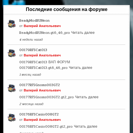
Последние сообщения на форуме
ReadyModRUNeon
от
Валерий Анатольевич
ReadyModRUNeon.gt6_46_pro
Читать далее
4 недели назад
00179RFSCat013
от
Валерий Анатольевич
00179RFSCat013 ВАП ФОРУМ
00179RFSCat013.gt6_46_pro
Читать далее
1 месяц назад
00177RFSGnoms003GT2
от
Валерий Анатольевич
00177RFSGnoms003GT2.gt2_pro
Читать далее
2 месяца назад
00176RFSCasio008GT2
от
Валерий Анатольевич
00176RFSCasio008GT2.gt2_pro
Читать далее