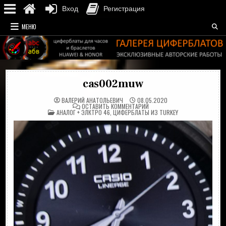
Вход
Регистрация
Перейти
МЕНЮ
к
содержимому
cas002muw
ВАЛЕРИЙ АНАТОЛЬЕВИЧ
08.05.2020
НА
ОСТАВИТЬ КОММЕНТАРИЙ
ОПУБЛИКОВАНО
CAS002MUW
АНАЛОГ + ЭЛКТРО 46
,
ЦИФЕРБЛАТЫ ИЗ TURKEY
В