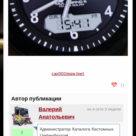
cas002muw.hwt
0
Автор публикации
Валерий
не в сети 3 недели
Анатольевич
Администратор Каталога Кастомных
2
Циферблатов!