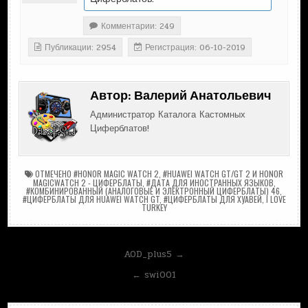
Комментарии: 249
Публикации: 2954
Регистрация: 06-10-2019
Автор:
Валерий Анатольевич
Администратор Каталога Кастомных
Циферблатов!
ОТМЕЧЕНО
#HONOR MAGIC WATCH 2
,
#HUAWEI WATCH GT/GT 2 И HONOR
MAGICWATCH 2 - ЦИФЕРБЛАТЫ
,
#ДАТА ДЛЯ ИНОСТРАННЫХ ЯЗЫКОВ
,
#КОМБИНИРОВАННЫЙ (АНАЛОГОВЫЕ И ЭЛЕКТРОННЫЙ ЦИФЕРБЛАТЫ) 46
,
#ЦИФЕРБЛАТЫ ДЛЯ HUAWEI WATCH GT
,
#ЦИФЕРБЛАТЫ ДЛЯ ХУАВЕЙ
,
I LOVE
TURKEY
Навигация
AOD_plus5 →
по
← swi001
записям