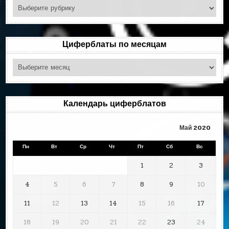
Поиск
по
рубрикам
Циферблаты по месяцам
Циферблаты
по
месяцам
Календарь циферблатов
Май 2020
Пн
Вт
Ср
Чт
Пт
Сб
Вс
1
2
3
4
5
6
7
8
9
10
11
12
13
14
15
16
17
18
19
20
21
22
23
24