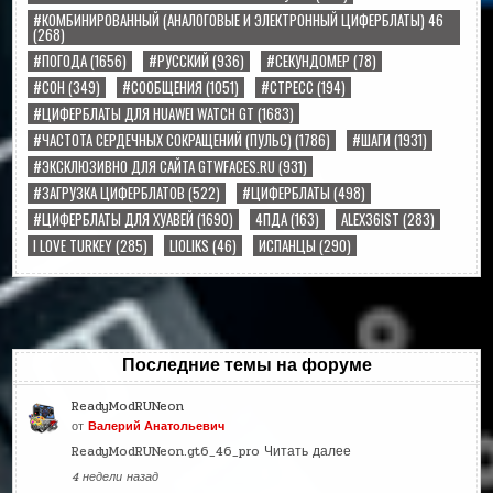
#КОМБИНИРОВАННЫЙ (АНАЛОГОВЫЕ И ЭЛЕКТРОННЫЙ ЦИФЕРБЛАТЫ) 46
(268)
#ПОГОДА
(1656)
#РУССКИЙ
(936)
#СЕКУНДОМЕР
(78)
#СОН
(349)
#СООБЩЕНИЯ
(1051)
#СТРЕСС
(194)
#ЦИФЕРБЛАТЫ ДЛЯ HUAWEI WATCH GT
(1683)
#ЧАСТОТА СЕРДЕЧНЫХ СОКРАЩЕНИЙ (ПУЛЬС)
(1786)
#ШАГИ
(1931)
#ЭКСКЛЮЗИВНО ДЛЯ САЙТА GTWFACES.RU
(931)
#ЗАГРУЗКА ЦИФЕРБЛАТОВ
(522)
#ЦИФЕРБЛАТЫ
(498)
#ЦИФЕРБЛАТЫ ДЛЯ ХУАВЕЙ
(1690)
4ПДА
(163)
ALEX36IST
(283)
I LOVE TURKEY
(285)
LIOLIKS
(46)
ИСПАНЦЫ
(290)
Последние темы на форуме
ReadyModRUNeon
от
Валерий Анатольевич
ReadyModRUNeon.gt6_46_pro
Читать далее
4 недели назад