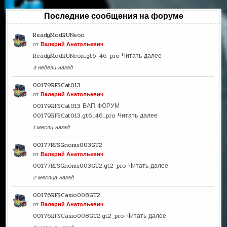
Последние сообщения на форуме
ReadyModRUNeon
от
Валерий Анатольевич
ReadyModRUNeon.gt6_46_pro
Читать далее
4 недели назад
00179RFSCat013
от
Валерий Анатольевич
00179RFSCat013 ВАП ФОРУМ
00179RFSCat013.gt6_46_pro
Читать далее
1 месяц назад
00177RFSGnoms003GT2
от
Валерий Анатольевич
00177RFSGnoms003GT2.gt2_pro
Читать далее
2 месяца назад
00176RFSCasio008GT2
от
Валерий Анатольевич
00176RFSCasio008GT2.gt2_pro
Читать далее