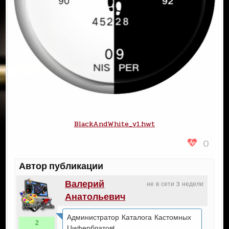
BlackAndWhite_v1.hwt
0
Автор публикации
Валерий
не в сети 3 недели
Анатольевич
Администратор Каталога Кастомных
2
Циферблатов!