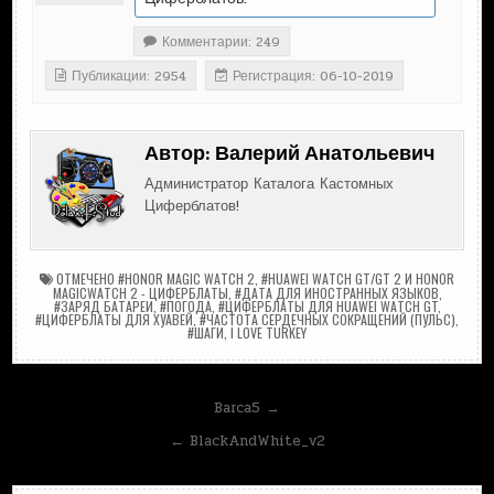
Комментарии: 249
Публикации: 2954
Регистрация: 06-10-2019
Автор:
Валерий Анатольевич
Администратор Каталога Кастомных
Циферблатов!
ОТМЕЧЕНО
#HONOR MAGIC WATCH 2
,
#HUAWEI WATCH GT/GT 2 И HONOR
MAGICWATCH 2 - ЦИФЕРБЛАТЫ
,
#ДАТА ДЛЯ ИНОСТРАННЫХ ЯЗЫКОВ
,
#ЗАРЯД БАТАРЕИ
,
#ПОГОДА
,
#ЦИФЕРБЛАТЫ ДЛЯ HUAWEI WATCH GT
,
#ЦИФЕРБЛАТЫ ДЛЯ ХУАВЕЙ
,
#ЧАСТОТА СЕРДЕЧНЫХ СОКРАЩЕНИЙ (ПУЛЬС)
,
#ШАГИ
,
I LOVE TURKEY
Навигация
Barca5 →
по
← BlackAndWhite_v2
записям