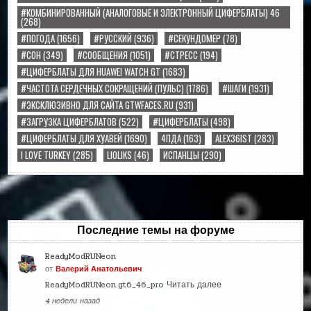
#КОМБИНИРОВАННЫЙ (АНАЛОГОВЫЕ И ЭЛЕКТРОННЫЙ ЦИФЕРБЛАТЫ) 46
(268)
#ПОГОДА
(1656)
#РУССКИЙ
(936)
#СЕКУНДОМЕР
(78)
#СОН
(349)
#СООБЩЕНИЯ
(1051)
#СТРЕСС
(194)
#ЦИФЕРБЛАТЫ ДЛЯ HUAWEI WATCH GT
(1683)
#ЧАСТОТА СЕРДЕЧНЫХ СОКРАЩЕНИЙ (ПУЛЬС)
(1786)
#ШАГИ
(1931)
#ЭКСКЛЮЗИВНО ДЛЯ САЙТА GTWFACES.RU
(931)
#ЗАГРУЗКА ЦИФЕРБЛАТОВ
(522)
#ЦИФЕРБЛАТЫ
(498)
#ЦИФЕРБЛАТЫ ДЛЯ ХУАВЕЙ
(1690)
4ПДА
(163)
ALEX36IST
(283)
I LOVE TURKEY
(285)
LIOLIKS
(46)
ИСПАНЦЫ
(290)
Последние темы на форуме
ReadyModRUNeon
от
Валерий Анатольевич
ReadyModRUNeon.gt6_46_pro
Читать далее
4 недели назад