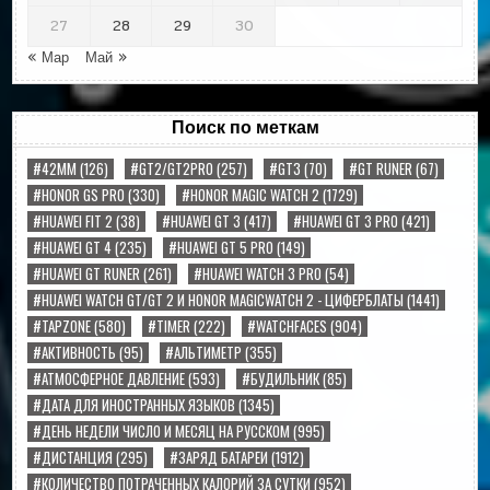
27
28
29
30
« Мар
Май »
Поиск по меткам
#42MM
(126)
#GT2/GT2PRO
(257)
#GT3
(70)
#GT RUNER
(67)
#HONOR GS PRO
(330)
#HONOR MAGIC WATCH 2
(1729)
#HUAWEI FIT 2
(38)
#HUAWEI GT 3
(417)
#HUAWEI GT 3 PRO
(421)
#HUAWEI GT 4
(235)
#HUAWEI GT 5 PRO
(149)
#HUAWEI GT RUNER
(261)
#HUAWEI WATCH 3 PRO
(54)
#HUAWEI WATCH GT/GT 2 И HONOR MAGICWATCH 2 - ЦИФЕРБЛАТЫ
(1441)
#TAPZONE
(580)
#TIMER
(222)
#WATCHFACES
(904)
#АКТИВНОСТЬ
(95)
#АЛЬТИМЕТР
(355)
#АТМОСФЕРНОЕ ДАВЛЕНИЕ
(593)
#БУДИЛЬНИК
(85)
#ДАТА ДЛЯ ИНОСТРАННЫХ ЯЗЫКОВ
(1345)
#ДЕНЬ НЕДЕЛИ ЧИСЛО И МЕСЯЦ НА РУССКОМ
(995)
#ДИСТАНЦИЯ
(295)
#ЗАРЯД БАТАРЕИ
(1912)
#КОЛИЧЕСТВО ПОТРАЧЕННЫХ КАЛОРИЙ ЗА СУТКИ
(952)