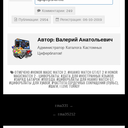
Комментарии: 249
Публикации: 2954
Регистрация: 06-10-2019
Автор:
Валерий Анатольевич
Администратор Каталога Кастомных
Циферблатов!
ОТМЕЧЕНО
#HONOR MAGIC WATCH 2
,
#HUAWEI WATCH GT/GT 2 И HONOR
MAGICWATCH 2 - ЦИФЕРБЛАТЫ
,
#ДАТА ДЛЯ ИНОСТРАННЫХ ЯЗЫКОВ
,
#ЗАРЯД БАТАРЕИ
,
#ПОГОДА
,
#ЦИФЕРБЛАТЫ ДЛЯ HUAWEI WATCH GT
,
#ЦИФЕРБЛАТЫ ДЛЯ ХУАВЕЙ
,
#ЧАСТОТА СЕРДЕЧНЫХ СОКРАЩЕНИЙ (ПУЛЬС)
,
#ШАГИ
,
I LOVE TURKEY
Навигация
rma331 →
по
← rma35212
записям