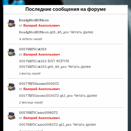
Последние сообщения на форуме
ReadyModRUNeon
от
Валерий Анатольевич
ReadyModRUNeon.gt6_46_pro
Читать далее
4 недели назад
00179RFSCat013
от
Валерий Анатольевич
00179RFSCat013 ВАП ФОРУМ
00179RFSCat013.gt6_46_pro
Читать далее
1 месяц назад
00177RFSGnoms003GT2
от
Валерий Анатольевич
00177RFSGnoms003GT2.gt2_pro
Читать далее
2 месяца назад
00176RFSCasio008GT2
от
Валерий Анатольевич
00176RFSCasio008GT2.gt2_pro
Читать далее