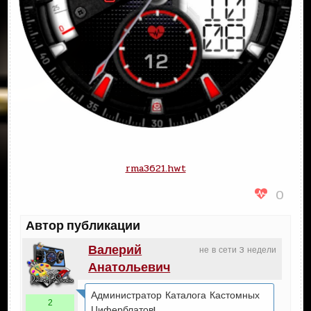
rma3621.hwt
0
Автор публикации
Валерий
не в сети 3 недели
Анатольевич
Администратор Каталога Кастомных
2
Циферблатов!