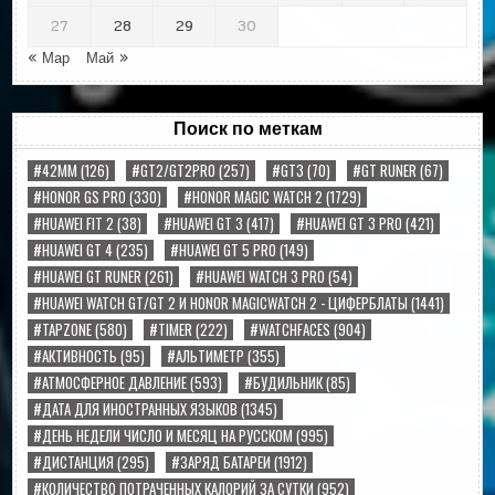
27
28
29
30
« Мар
Май »
Поиск по меткам
#42MM
(126)
#GT2/GT2PRO
(257)
#GT3
(70)
#GT RUNER
(67)
#HONOR GS PRO
(330)
#HONOR MAGIC WATCH 2
(1729)
#HUAWEI FIT 2
(38)
#HUAWEI GT 3
(417)
#HUAWEI GT 3 PRO
(421)
#HUAWEI GT 4
(235)
#HUAWEI GT 5 PRO
(149)
#HUAWEI GT RUNER
(261)
#HUAWEI WATCH 3 PRO
(54)
#HUAWEI WATCH GT/GT 2 И HONOR MAGICWATCH 2 - ЦИФЕРБЛАТЫ
(1441)
#TAPZONE
(580)
#TIMER
(222)
#WATCHFACES
(904)
#АКТИВНОСТЬ
(95)
#АЛЬТИМЕТР
(355)
#АТМОСФЕРНОЕ ДАВЛЕНИЕ
(593)
#БУДИЛЬНИК
(85)
#ДАТА ДЛЯ ИНОСТРАННЫХ ЯЗЫКОВ
(1345)
#ДЕНЬ НЕДЕЛИ ЧИСЛО И МЕСЯЦ НА РУССКОМ
(995)
#ДИСТАНЦИЯ
(295)
#ЗАРЯД БАТАРЕИ
(1912)
#КОЛИЧЕСТВО ПОТРАЧЕННЫХ КАЛОРИЙ ЗА СУТКИ
(952)