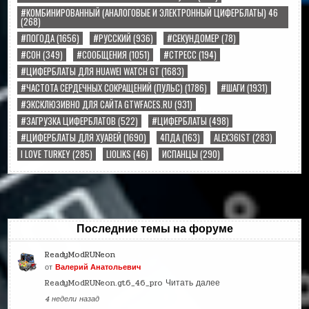
#КОМБИНИРОВАННЫЙ (АНАЛОГОВЫЕ И ЭЛЕКТРОННЫЙ ЦИФЕРБЛАТЫ) 46
(268)
#ПОГОДА
(1656)
#РУССКИЙ
(936)
#СЕКУНДОМЕР
(78)
#СОН
(349)
#СООБЩЕНИЯ
(1051)
#СТРЕСС
(194)
#ЦИФЕРБЛАТЫ ДЛЯ HUAWEI WATCH GT
(1683)
#ЧАСТОТА СЕРДЕЧНЫХ СОКРАЩЕНИЙ (ПУЛЬС)
(1786)
#ШАГИ
(1931)
#ЭКСКЛЮЗИВНО ДЛЯ САЙТА GTWFACES.RU
(931)
#ЗАГРУЗКА ЦИФЕРБЛАТОВ
(522)
#ЦИФЕРБЛАТЫ
(498)
#ЦИФЕРБЛАТЫ ДЛЯ ХУАВЕЙ
(1690)
4ПДА
(163)
ALEX36IST
(283)
I LOVE TURKEY
(285)
LIOLIKS
(46)
ИСПАНЦЫ
(290)
Последние темы на форуме
ReadyModRUNeon
от
Валерий Анатольевич
ReadyModRUNeon.gt6_46_pro
Читать далее
4 недели назад