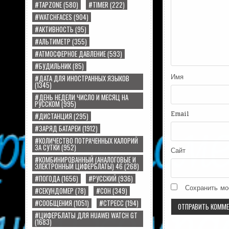
#TAPZONE
(580)
#TIMER
(222)
#WATCHFACES
(904)
#АКТИВНОСТЬ
(95)
#АЛЬТИМЕТР
(355)
#АТМОСФЕРНОЕ ДАВЛЕНИЕ
(593)
#БУДИЛЬНИК
(85)
Имя
#ДАТА ДЛЯ ИНОСТРАННЫХ ЯЗЫКОВ
(1345)
#ДЕНЬ НЕДЕЛИ ЧИСЛО И МЕСЯЦ НА
РУССКОМ
(995)
Email
#ДИСТАНЦИЯ
(295)
#ЗАРЯД БАТАРЕИ
(1912)
#КОЛИЧЕСТВО ПОТРАЧЕННЫХ КАЛОРИЙ
ЗА СУТКИ
(952)
Сайт
#КОМБИНИРОВАННЫЙ (АНАЛОГОВЫЕ И
ЭЛЕКТРОННЫЙ ЦИФЕРБЛАТЫ) 46
(268)
#ПОГОДА
(1656)
#РУССКИЙ
(936)
Сохранить мо
#СЕКУНДОМЕР
(78)
#СОН
(349)
#СООБЩЕНИЯ
(1051)
#СТРЕСС
(194)
#ЦИФЕРБЛАТЫ ДЛЯ HUAWEI WATCH GT
(1683)