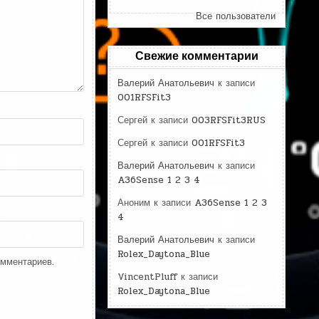
Все пользователи
Свежие комментарии
Валерий Анатольевич
к записи
001RFSFit3
Сергей
к записи
003RFSFit3RUS
Сергей
к записи
001RFSFit3
Валерий Анатольевич
к записи
A36Sense 1 2 3 4
Аноним
к записи
A36Sense 1 2 3
4
Валерий Анатольевич
к записи
Rolex_Daytona_Blue
омментариев.
VincentPluff
к записи
Rolex_Daytona_Blue