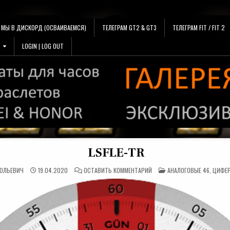
МЫ В ДИСКОРД (ОСВАИВАЕМСЯ)
ТЕЛЕГРАМ GT2 & GT3
ТЕЛЕГРАМ FIT / FIT 2
LOGIN | LOG OUT
LSFLE-TR
НА
ОПУБЛИКОВАНО
ТОЛЬЕВИЧ
19.04.2020
ОСТАВИТЬ КОММЕНТАРИЙ
АНАЛОГОВЫЕ 46
,
ЦИФЕР
LSFLE-
В
TR