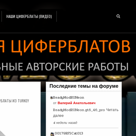
НАШИ ЦИФЕРБЛАТЫ (ВИДЕО)
Последние темы на форуме
ReadyModRUNeon
БЛАТЫ ИЗ TURKEY
от
Валерий Анатольевич
ReadyModRUNeon.gt6_46_pro
Читать
далее
4 недели назад
00179RFSCat013