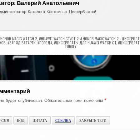
Автор:
Валерий Анатольевич
дминистратор Каталога Кастомных Циферблатов!
#HONOR MAGIC WATCH 2
,
#HUAWEI WATCH GT/GT 2 И HONOR MAGICWATCH 2 - ЦИФЕРБЛ
КОВ
,
#ЗАРЯД БАТАРЕИ
,
#ПОГОДА
,
#ЦИФЕРБЛАТЫ ДЛЯ HUAWEI WATCH GT
,
#ЦИФЕРБЛАТ
TURKEY
ия
омментарий
не будет опубликован.
Обязательные поля помечены
*
РСИВ
КОД
ЦИТАТА
ССЫЛКА
ЗАКРЫТЬ ТЕГИ