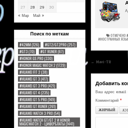
27
28
29
30
А
« Мар
Май »
Поиск по меткам
ОТМЕЧЕНО
ИНОСТРАННЫХ ЯЗЫ
#42MM
(126)
#GT2/GT2PRO
(257)
#GT3
(70)
#GT RUNER
(67)
#HONOR GS PRO
(330)
Навигац
← Mavi-TR
#HONOR MAGIC WATCH 2
(1729)
по
#HUAWEI FIT 2
(38)
записям
#HUAWEI GT 3
(417)
Добавить к
#HUAWEI GT 3 PRO
(421)
Ваш адрес email 
#HUAWEI GT 4
(235)
#HUAWEI GT 5 PRO
(149)
Комментарий
*
#HUAWEI GT RUNER
(261)
ЖИРНЫЙ
КУ
#HUAWEI WATCH 3 PRO
(54)
#HUAWEI WATCH GT/GT 2 И HONOR
MAGICWATCH 2 - ЦИФЕРБЛАТЫ
(1441)