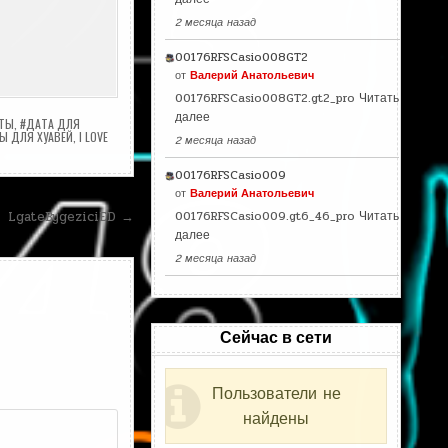
2 месяца назад
00176RFSCasio008GT2
от
Валерий Анатольевич
00176RFSCasio008GT2.gt2_pro
Читать
далее
АТЫ
,
#ДАТА ДЛЯ
Ы ДЛЯ ХУАВЕЙ
,
I LOVE
2 месяца назад
00176RFSCasio009
от
Валерий Анатольевич
00176RFSCasio009.gt6_46_pro
Читать
LgateBygeziciED →
далее
2 месяца назад
Сейчас в сети
Пользователи не
найдены