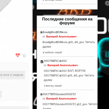
Последние сообщения на
форуме
ReadyModRUNeon
от
Валерий Анатольевич
ReadyModRUNeon.gt6_46_pro
Читать
далее
4 недели назад
0
00179RFSCat013
от
Валерий Анатольевич
00179RFSCat013 ВАП ФОРУМ
 в сети 2 недели
00179RFSCat013.gt6_46_pro
Читать
далее
1 месяц назад
00177RFSGnoms003GT2
от
Валерий Анатольевич
00177RFSGnoms003GT2.gt2_pro
Читать
далее