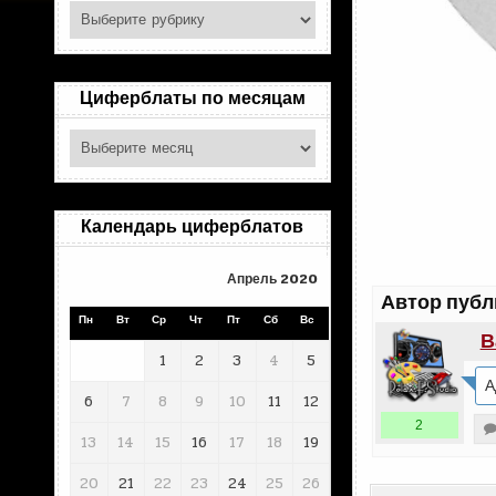
Поиск
по
рубрикам
Циферблаты по месяцам
Циферблаты
по
месяцам
Календарь циферблатов
Апрель 2020
Автор публ
Пн
Вт
Ср
Чт
Пт
Сб
Вс
В
1
2
3
4
5
А
6
7
8
9
10
11
12
2
13
14
15
16
17
18
19
20
21
22
23
24
25
26