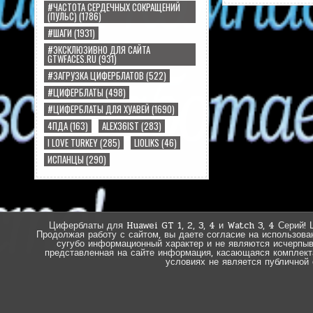
#ЧАСТОТА СЕРДЕЧНЫХ СОКРАЩЕНИЙ
(ПУЛЬС)
(1786)
#ШАГИ
(1931)
#ЭКСКЛЮЗИВНО ДЛЯ САЙТА
GTWFACES.RU
(931)
#ЗАГРУЗКА ЦИФЕРБЛАТОВ
(522)
#ЦИФЕРБЛАТЫ
(498)
#ЦИФЕРБЛАТЫ ДЛЯ ХУАВЕЙ
(1690)
4ПДА
(163)
ALEX36IST
(283)
I LOVE TURKEY
(285)
LIOLIKS
(46)
ИСПАНЦЫ
(290)
Циферблаты для Huawei GT 1, 2, 3, 4 и Watch 3, 4 Серий! 
Продолжая работу с сайтом, вы даете согласие на использова
сугубо информационный характер и не являются исчерпы
представленная на сайте информация, касающаяся комплектац
условиях не является публичной