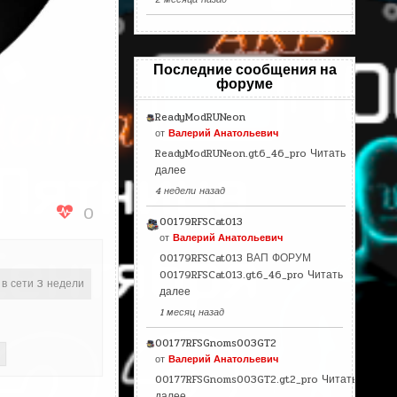
Последние сообщения на
форуме
ReadyModRUNeon
от
Валерий Анатольевич
ReadyModRUNeon.gt6_46_pro
Читать
далее
4 недели назад
0
00179RFSCat013
от
Валерий Анатольевич
00179RFSCat013 ВАП ФОРУМ
00179RFSCat013.gt6_46_pro
Читать
 в сети 3 недели
далее
1 месяц назад
00177RFSGnoms003GT2
от
Валерий Анатольевич
00177RFSGnoms003GT2.gt2_pro
Читать
далее