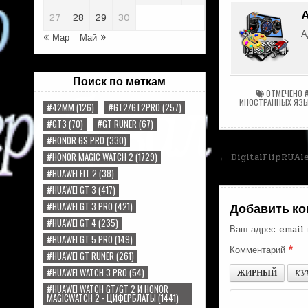
27
28
29
30
А
« Мар
Май »
Поиск по меткам
ОТМЕЧЕНО
ИНОСТРАННЫХ ЯЗ
#42MM
(126)
#GT2/GT2PRO
(257)
#GT3
(70)
#GT RUNER
(67)
#HONOR GS PRO
(330)
Навигац
#HONOR MAGIC WATCH 2
(1729)
← DigitalFlipRUAl
#HUAWEI FIT 2
(38)
по
#HUAWEI GT 3
(417)
записям
#HUAWEI GT 3 PRO
(421)
Добавить к
#HUAWEI GT 4
(235)
Ваш адрес email 
#HUAWEI GT 5 PRO
(149)
Комментарий
*
#HUAWEI GT RUNER
(261)
#HUAWEI WATCH 3 PRO
(54)
ЖИРНЫЙ
КУ
#HUAWEI WATCH GT/GT 2 И HONOR
MAGICWATCH 2 - ЦИФЕРБЛАТЫ
(1441)