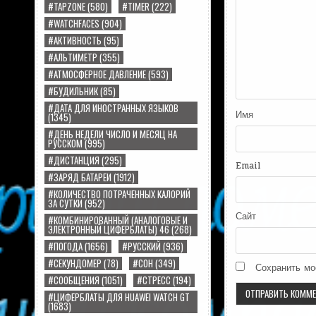
#TAPZONE
(580)
#TIMER
(222)
#WATCHFACES
(904)
#АКТИВНОСТЬ
(95)
#АЛЬТИМЕТР
(355)
#АТМОСФЕРНОЕ ДАВЛЕНИЕ
(593)
#БУДИЛЬНИК
(85)
#ДАТА ДЛЯ ИНОСТРАННЫХ ЯЗЫКОВ
Имя
(1345)
#ДЕНЬ НЕДЕЛИ ЧИСЛО И МЕСЯЦ НА
РУССКОМ
(995)
#ДИСТАНЦИЯ
(295)
Email
#ЗАРЯД БАТАРЕИ
(1912)
#КОЛИЧЕСТВО ПОТРАЧЕННЫХ КАЛОРИЙ
ЗА СУТКИ
(952)
Сайт
#КОМБИНИРОВАННЫЙ (АНАЛОГОВЫЕ И
ЭЛЕКТРОННЫЙ ЦИФЕРБЛАТЫ) 46
(268)
#ПОГОДА
(1656)
#РУССКИЙ
(936)
#СЕКУНДОМЕР
(78)
#СОН
(349)
Сохранить мо
#СООБЩЕНИЯ
(1051)
#СТРЕСС
(194)
#ЦИФЕРБЛАТЫ ДЛЯ HUAWEI WATCH GT
(1683)