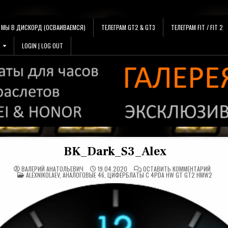
МЫ В ДИСКОРД (ОСВАИВАЕМСЯ)
ТЕЛЕГРАМ GT2 & GT3
ТЕЛЕГРАМ FIT / FIT 2
LOGIN | LOG OUT
BK_Dark_S3_Alex
НА
ВАЛЕРИЙ АНАТОЛЬЕВИЧ
19.04.2020
ОСТАВИТЬ КОММЕНТАРИЙ
ОПУБЛИКОВАНО
BK_DAR
ALEXNIKOLAEV
,
АНАЛОГОВЫЕ 46
,
ЦИФЕРБЛАТЫ С 4PDA HW GT GT2 HMW2
В