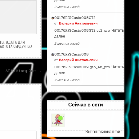
2 месяца назад
00176RFSCasio008GT2
от
Валерий Анатольевич
00176RFSCasio008GT2.gt2_pro
Читать
далее
АТЫ
,
#ДАТА ДЛЯ
2 месяца назад
АСТОТА СЕРДЕЧНЫХ
00176RFSCasio009
от
Валерий Анатольевич
00176RFSCasio009.gt6_46_pro
Читать
AFMilitary 2шт →
далее
2 месяца назад
Сейчас в сети
Все пользователи