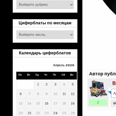
Поиск
по
рубрикам
Циферблаты по месяцам
Циферблаты
по
месяцам
Календарь циферблатов
Апрель 2020
Автор публ
Пн
Вт
Ср
Чт
Пт
Сб
Вс
В
1
2
3
4
5
А
6
7
8
9
10
11
12
2
13
14
15
16
17
18
19
20
21
22
23
24
25
26