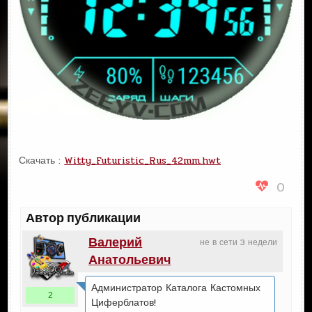
Скачать :
Witty_Futuristic_Rus_42mm.hwt
0
Автор публикации
Валерий
не в сети 3 недели
Анатольевич
Администратор Каталога Кастомных
2
Циферблатов!