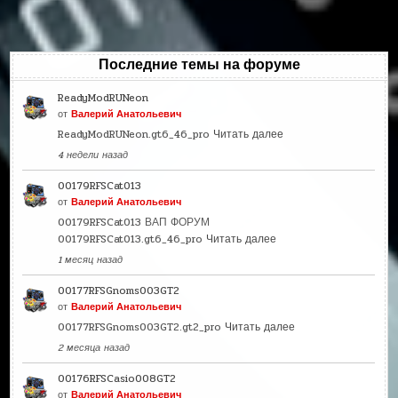
Последние темы на форуме
ReadyModRUNeon
от
Валерий Анатольевич
ReadyModRUNeon.gt6_46_pro
Читать далее
4 недели назад
00179RFSCat013
от
Валерий Анатольевич
00179RFSCat013 ВАП ФОРУМ
00179RFSCat013.gt6_46_pro
Читать далее
1 месяц назад
00177RFSGnoms003GT2
от
Валерий Анатольевич
00177RFSGnoms003GT2.gt2_pro
Читать далее
2 месяца назад
00176RFSCasio008GT2
от
Валерий Анатольевич