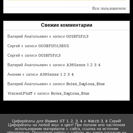
Все пользователи
Свежие комментарии
Валерий Анатольевич
к записи
001RFSFit3
Сергей
к записи
003RFSFit3RUS
Сергей
к записи
001RFSFit3
Валерий Анатольевич
к записи
A36Sense 1 2 3 4
Аноним
к записи
A36Sense 1 2 3 4
Валерий Анатольевич
к записи
Rolex_Daytona_Blue
VincentPluff
к записи
Rolex_Daytona_Blue
Циферблаты для Huawei GT 1, 2, 3, 4 и Watch 3, 4 Серий!
Циферблаты на любой вкус и цвет! При полном или частичном
использовании материалов с сайта, ссылка на источник
обязательна. Продолжая работу с сайтом, вы даете согласие на