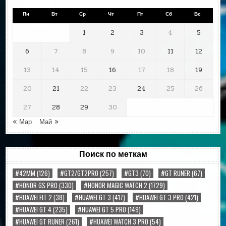
Пн
Вт
Ср
Чт
Пт
Сб
Вс
1
2
3
4
5
6
7
8
9
10
11
12
13
14
15
16
17
18
19
20
21
22
23
24
25
26
27
28
29
30
« Мар
Май »
Поиск по меткам
#42MM
(126)
#GT2/GT2PRO
(257)
#GT3
(70)
#GT RUNER
(67)
#HONOR GS PRO
(330)
#HONOR MAGIC WATCH 2
(1729)
#HUAWEI FIT 2
(38)
#HUAWEI GT 3
(417)
#HUAWEI GT 3 PRO
(421)
#HUAWEI GT 4
(235)
#HUAWEI GT 5 PRO
(149)
#HUAWEI GT RUNER
(261)
#HUAWEI WATCH 3 PRO
(54)