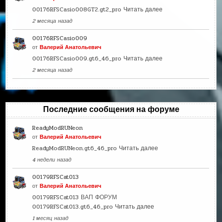
00176RFSCasio008GT2.gt2_pro
Читать далее
2 месяца назад
00176RFSCasio009
от
Валерий Анатольевич
00176RFSCasio009.gt6_46_pro
Читать далее
2 месяца назад
Последние сообщения на форуме
ReadyModRUNeon
от
Валерий Анатольевич
ReadyModRUNeon.gt6_46_pro
Читать далее
4 недели назад
00179RFSCat013
от
Валерий Анатольевич
00179RFSCat013 ВАП ФОРУМ
00179RFSCat013.gt6_46_pro
Читать далее
1 месяц назад