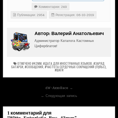
Комментарии: 249
Публикации: 2954
Регистрация: 06-10-2019
Автор:
Валерий Анатольевич
Администратор Каталога Кастомных
Циферблатов!
ОТМЕЧЕНО
#42MM
,
#ДАТА ДЛЯ ИНОСТРАННЫХ ЯЗЫКОВ
,
#ЗАРЯД
БАТАРЕИ
,
#СООБЩЕНИЯ
,
#ЧАСТОТА СЕРДЕЧНЫХ СОКРАЩЕНИЙ (ПУЛЬС)
,
#ШАГИ
Навигация
dW-AxxoRace →
по
← Следующая запись
записям
1 комментарий для