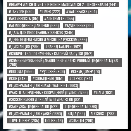
#HUAWEI WATCH GT/GT 2 И HONOR MAGICWATCH 2 - ЦИФЕРБЛАТЫ
(1441)
#TAPZONE
(580)
#TIMER
(222)
#WATCHFACES
(904)
#АКТИВНОСТЬ
(95)
#АЛЬТИМЕТР
(355)
#АТМОСФЕРНОЕ ДАВЛЕНИЕ
(593)
#БУДИЛЬНИК
(85)
#ДАТА ДЛЯ ИНОСТРАННЫХ ЯЗЫКОВ
(1345)
#ДЕНЬ НЕДЕЛИ ЧИСЛО И МЕСЯЦ НА РУССКОМ
(995)
#ДИСТАНЦИЯ
(295)
#ЗАРЯД БАТАРЕИ
(1912)
#КОЛИЧЕСТВО ПОТРАЧЕННЫХ КАЛОРИЙ ЗА СУТКИ
(952)
#КОМБИНИРОВАННЫЙ (АНАЛОГОВЫЕ И ЭЛЕКТРОННЫЙ ЦИФЕРБЛАТЫ) 46
(268)
#ПОГОДА
(1656)
#РУССКИЙ
(936)
#СЕКУНДОМЕР
(78)
#СОН
(349)
#СООБЩЕНИЯ
(1051)
#СТРЕСС
(194)
#ЦИФЕРБЛАТЫ ДЛЯ HUAWEI WATCH GT
(1683)
#ЧАСТОТА СЕРДЕЧНЫХ СОКРАЩЕНИЙ (ПУЛЬС)
(1786)
#ШАГИ
(1931)
#ЭКСКЛЮЗИВНО ДЛЯ САЙТА GTWFACES.RU
(931)
#ЗАГРУЗКА ЦИФЕРБЛАТОВ
(522)
#ЦИФЕРБЛАТЫ
(498)
#ЦИФЕРБЛАТЫ ДЛЯ ХУАВЕЙ
(1690)
4ПДА
(163)
ALEX36IST
(283)
I LOVE TURKEY
(285)
LIOLIKS
(46)
ИСПАНЦЫ
(290)