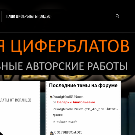
НАШИ ЦИФЕРБЛАТЫ (ВИДЕО)
Последние темы на форуме
ReadyModRUNeon
ЛАТЫ ОТ ИСПАНЦЕВ
от
Валерий Анатольевич
ReadyModRUNeon.gt6_46_pro
Читать
далее
4 недели назад
00179RFSCat013