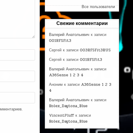
Все пользователи
Свежие комментарии
Валерий Анатольевич
к записи
001RFSFit3
Сергей
к записи
003RFSFit3RUS
Сергей
к записи
001RFSFit3
Валерий Анатольевич
к записи
A36Sense 1 2 3 4
Аноним
к записи
A36Sense 1 2 3
4
Валерий Анатольевич
к записи
Rolex_Daytona_Blue
омментариев.
VincentPluff
к записи
Rolex_Daytona_Blue