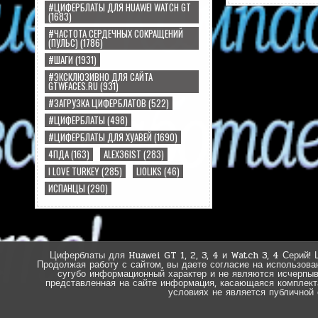
#ЦИФЕРБЛАТЫ ДЛЯ HUAWEI WATCH GT
(1683)
#ЧАСТОТА СЕРДЕЧНЫХ СОКРАЩЕНИЙ
(ПУЛЬС)
(1786)
#ШАГИ
(1931)
#ЭКСКЛЮЗИВНО ДЛЯ САЙТА
GTWFACES.RU
(931)
#ЗАГРУЗКА ЦИФЕРБЛАТОВ
(522)
#ЦИФЕРБЛАТЫ
(498)
#ЦИФЕРБЛАТЫ ДЛЯ ХУАВЕЙ
(1690)
4ПДА
(163)
ALEX36IST
(283)
I LOVE TURKEY
(285)
LIOLIKS
(46)
ИСПАНЦЫ
(290)
Циферблаты для Huawei GT 1, 2, 3, 4 и Watch 3, 4 Серий! 
Продолжая работу с сайтом, вы даете согласие на использова
сугубо информационный характер и не являются исчерпы
представленная на сайте информация, касающаяся комплектац
условиях не является публичной