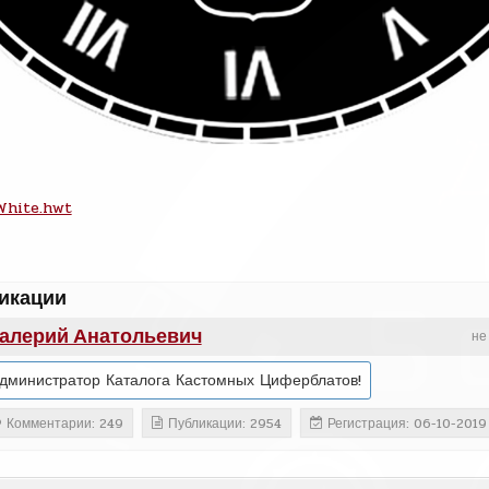
White.hwt
икации
алерий Анатольевич
не
дминистратор Каталога Кастомных Циферблатов!
Комментарии: 249
Публикации: 2954
Регистрация: 06-10-2019