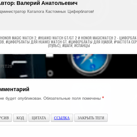
Автор:
Валерий Анатольевич
дминистратор Каталога Кастомных Циферблатов!
#HONOR MAGIC WATCH 2
,
#HUAWEI WATCH GT/GT 2 И HONOR MAGICWATCH 2 - ЦИФЕРБЛ
ОВ
,
#ЦИФЕРБЛАТЫ ДЛЯ HUAWEI WATCH GT
,
#ЦИФЕРБЛАТЫ ДЛЯ ХУАВЕЙ
,
#ЧАСТОТА СЕ
(ПУЛЬС)
,
#ШАГИ
,
ИСПАНЦЫ
ия
PIT26
омментарий
не будет опубликован.
Обязательные поля помечены
*
РСИВ
КОД
ЦИТАТА
ССЫЛКА
ЗАКРЫТЬ ТЕГИ