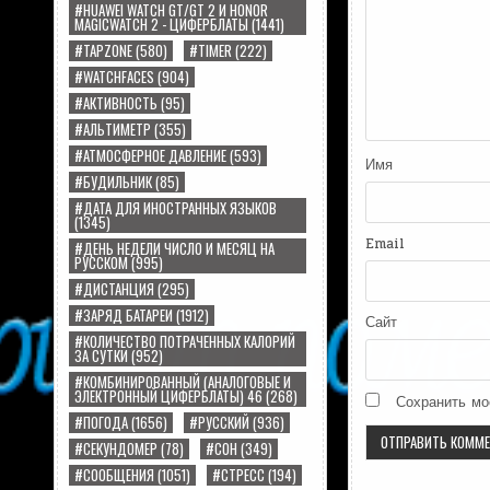
#HUAWEI WATCH GT/GT 2 И HONOR
MAGICWATCH 2 - ЦИФЕРБЛАТЫ
(1441)
#TAPZONE
(580)
#TIMER
(222)
#WATCHFACES
(904)
#АКТИВНОСТЬ
(95)
#АЛЬТИМЕТР
(355)
#АТМОСФЕРНОЕ ДАВЛЕНИЕ
(593)
Имя
#БУДИЛЬНИК
(85)
#ДАТА ДЛЯ ИНОСТРАННЫХ ЯЗЫКОВ
(1345)
Email
#ДЕНЬ НЕДЕЛИ ЧИСЛО И МЕСЯЦ НА
РУССКОМ
(995)
#ДИСТАНЦИЯ
(295)
#ЗАРЯД БАТАРЕИ
(1912)
Сайт
#КОЛИЧЕСТВО ПОТРАЧЕННЫХ КАЛОРИЙ
ЗА СУТКИ
(952)
#КОМБИНИРОВАННЫЙ (АНАЛОГОВЫЕ И
ЭЛЕКТРОННЫЙ ЦИФЕРБЛАТЫ) 46
(268)
Сохранить мо
#ПОГОДА
(1656)
#РУССКИЙ
(936)
#СЕКУНДОМЕР
(78)
#СОН
(349)
#СООБЩЕНИЯ
(1051)
#СТРЕСС
(194)