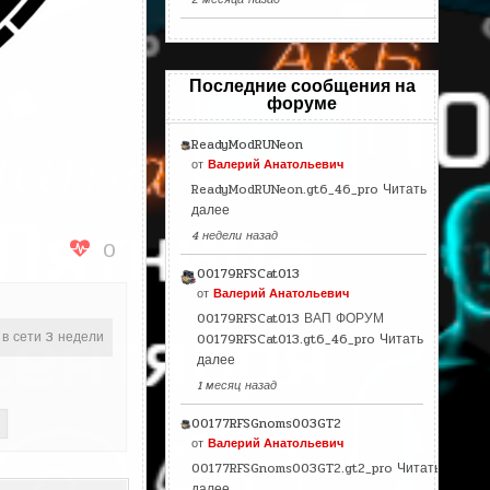
Последние сообщения на
форуме
ReadyModRUNeon
от
Валерий Анатольевич
ReadyModRUNeon.gt6_46_pro
Читать
далее
4 недели назад
0
00179RFSCat013
от
Валерий Анатольевич
00179RFSCat013 ВАП ФОРУМ
 в сети 3 недели
00179RFSCat013.gt6_46_pro
Читать
далее
1 месяц назад
00177RFSGnoms003GT2
от
Валерий Анатольевич
00177RFSGnoms003GT2.gt2_pro
Читать
далее