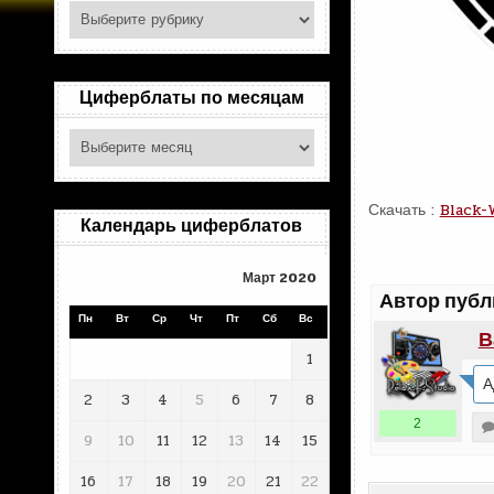
Поиск
по
рубрикам
Циферблаты по месяцам
Циферблаты
по
месяцам
Скачать :
Black-
Календарь циферблатов
Март 2020
Автор публ
Пн
Вт
Ср
Чт
Пт
Сб
Вс
В
1
А
2
3
4
5
6
7
8
2
9
10
11
12
13
14
15
16
17
18
19
20
21
22