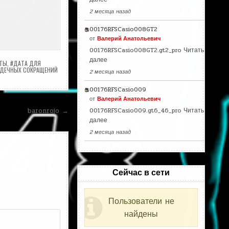
2 месяца назад
00176RFSCasio008GT2
от
Валерий Анатольевич
00176RFSCasio008GT2.gt2_pro
Читать
далее
АТЫ
,
#ДАТА ДЛЯ
РДЕЧНЫХ СОКРАЩЕНИЙ
2 месяца назад
00176RFSCasio009
от
Валерий Анатольевич
00176RFSCasio009.gt6_46_pro
Читать
baronrojo →
далее
2 месяца назад
Сейчас в сети
Пользователи не
найдены