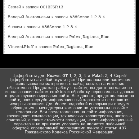
Сергей
к записи
001RFSFit3
Валерий Анатольевич
к записи
A36Sense 1 2 3 4
Аноним
к записи
A36Sense 1 2 3 4
Валерий Анатольевич
к записи
Rolex_Daytona_Blue
VincentPluff
к записи
Rolex_Daytona_Blue
Циферблаты для Huawei GT 1, 2, 3, 4 и Watch 3, 4 Серий!
Циферблаты на любой вкус и цвет! При полном или частичном
использовании материалов с сайта, ссылка на источник
обязательна. Продолжая работу с сайтом, вы даете согласие на
использование сайтом cookies и обработку персональных данных
в целях функционирования сайта. Все данные, представленные на
сайте, носят сугубо информационный характер и не являются
исчерпывающими. Для более подробной информации следует
обращаться к менеджерам компании по указанным на сайте
телефонам. Вся представленная на сайте информация,
касающаяся комплектации, технических характеристик, цветовых
сочетаний, а также стоимости продукции, носит информационный
характер и ни при каких условиях не является публичной
офертой, определяемой положениями пункта 2 статьи 437
Гражданского Кодекса Российской Федерации.