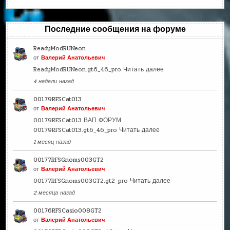
Последние сообщения на форуме
ReadyModRUNeon
от
Валерий Анатольевич
ReadyModRUNeon.gt6_46_pro
Читать далее
4 недели назад
00179RFSCat013
от
Валерий Анатольевич
00179RFSCat013 ВАП ФОРУМ
00179RFSCat013.gt6_46_pro
Читать далее
1 месяц назад
00177RFSGnoms003GT2
от
Валерий Анатольевич
00177RFSGnoms003GT2.gt2_pro
Читать далее
2 месяца назад
00176RFSCasio008GT2
от
Валерий Анатольевич