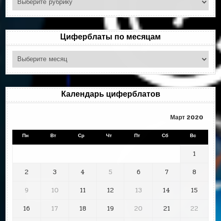
по
рубрикам
Циферблаты по месяцам
Циферблаты
по
месяцам
Календарь циферблатов
Март 2020
Пн
Вт
Ср
Чт
Пт
Сб
Вс
1
2
3
4
5
6
7
8
9
10
11
12
13
14
15
16
17
18
19
20
21
22