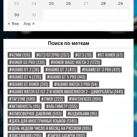
23
24
25
26
27
28
29
30
31
« Фев
Апр »
Поиск по меткам
#42MM
(126)
#GT2/GT2PRO
(257)
#GT3
(70)
#GT RUNER
(67)
#HONOR GS PRO
(330)
#HONOR MAGIC WATCH 2
(1729)
#HUAWEI FIT 2
(38)
#HUAWEI GT 3
(417)
#HUAWEI GT 3 PRO
(421)
#HUAWEI GT 4
(235)
#HUAWEI GT 5 PRO
(149)
#HUAWEI GT RUNER
(261)
#HUAWEI WATCH 3 PRO
(54)
#HUAWEI WATCH GT/GT 2 И HONOR MAGICWATCH 2 - ЦИФЕРБЛАТЫ
(1441)
#TAPZONE
(580)
#TIMER
(222)
#WATCHFACES
(904)
#АКТИВНОСТЬ
(95)
#АЛЬТИМЕТР
(355)
#АТМОСФЕРНОЕ ДАВЛЕНИЕ
(593)
#БУДИЛЬНИК
(85)
#ДАТА ДЛЯ ИНОСТРАННЫХ ЯЗЫКОВ
(1345)
#ДЕНЬ НЕДЕЛИ ЧИСЛО И МЕСЯЦ НА РУССКОМ
(995)
#ДИСТАНЦИЯ
(295)
#ЗАРЯД БАТАРЕИ
(1912)