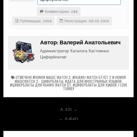
Комментарии: 249
Публикации: 2954
Регистрация: 06-10-2019
Автор:
Валерий Анатольевич
Администратор Каталога Кастомных
Циферблатов!
ОТМЕЧЕНО
#HONOR MAGIC WATCH 2
,
#HUAWEI WATCH GT/GT 2 И HONOR
MAGICWATCH 2 - ЦИФЕРБЛАТЫ
,
#ДАТА ДЛЯ ИНОСТРАННЫХ ЯЗЫКОВ
,
#ЦИФЕРБЛАТЫ ДЛЯ HUAWEI WATCH GT
,
#ЦИФЕРБЛАТЫ ДЛЯ ХУАВЕЙ
,
I LOVE
TURKEY
Навигация
A..431 →
по
← A.ata11
записям