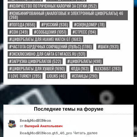
#КОЛИЧЕСТВО ПОТРАЧЕННЫХ КАЛОРИЙ ЗА СУТКИ
(952)
#КОМБИНИРОВАННЫЙ (АНАЛОГОВЫЕ И ЭЛЕКТРОННЫЙ ЦИФЕРБЛАТЫ) 46
(268)
#ПОГОДА
(1656)
#РУССКИЙ
(936)
#СЕКУНДОМЕР
(78)
#СОН
(349)
#СООБЩЕНИЯ
(1051)
#СТРЕСС
(194)
#ЦИФЕРБЛАТЫ ДЛЯ HUAWEI WATCH GT
(1683)
#ЧАСТОТА СЕРДЕЧНЫХ СОКРАЩЕНИЙ (ПУЛЬС)
(1786)
#ШАГИ
(1931)
#ЭКСКЛЮЗИВНО ДЛЯ САЙТА GTWFACES.RU
(931)
#ЗАГРУЗКА ЦИФЕРБЛАТОВ
(522)
#ЦИФЕРБЛАТЫ
(498)
#ЦИФЕРБЛАТЫ ДЛЯ ХУАВЕЙ
(1690)
4ПДА
(163)
ALEX36IST
(283)
I LOVE TURKEY
(285)
LIOLIKS
(46)
ИСПАНЦЫ
(290)
Последние темы на форуме
ReadyModRUNeon
от
Валерий Анатольевич
ReadyModRUNeon.gt6_46_pro
Читать далее