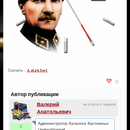
Скачать :
A.ata4.hwt
0
Автор публикации
Валерий
не в сети 2 недели
Анатольевич
Администратор Каталога Кастомных
2
Циферблатов!