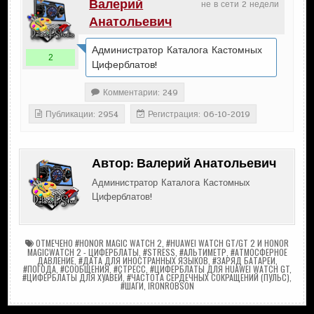
Валерий
не в сети 2 недели
Анатольевич
Администратор Каталога Кастомных
2
Циферблатов!
Комментарии: 249
Публикации: 2954
Регистрация: 06-10-2019
Автор:
Валерий Анатольевич
Администратор Каталога Кастомных
Циферблатов!
ОТМЕЧЕНО
#HONOR MAGIC WATCH 2
,
#HUAWEI WATCH GT/GT 2 И HONOR
MAGICWATCH 2 - ЦИФЕРБЛАТЫ
,
#STRESS
,
#АЛЬТИМЕТР
,
#АТМОСФЕРНОЕ
ДАВЛЕНИЕ
,
#ДАТА ДЛЯ ИНОСТРАННЫХ ЯЗЫКОВ
,
#ЗАРЯД БАТАРЕИ
,
#ПОГОДА
,
#СООБЩЕНИЯ
,
#СТРЕСС
,
#ЦИФЕРБЛАТЫ ДЛЯ HUAWEI WATCH GT
,
#ЦИФЕРБЛАТЫ ДЛЯ ХУАВЕЙ
,
#ЧАСТОТА СЕРДЕЧНЫХ СОКРАЩЕНИЙ (ПУЛЬС)
,
#ШАГИ
,
IRONROBSON