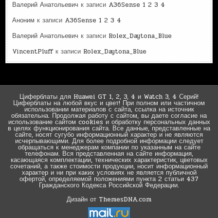
Валерий Анатольевич
к записи
A36Sense 1 2 3 4
Аноним
к записи
A36Sense 1 2 3 4
Валерий Анатольевич
к записи
Rolex_Daytona_Blue
VincentPluff
к записи
Rolex_Daytona_Blue
Циферблаты для Huawei GT 1, 2, 3, 4 и Watch 3, 4 Серий!
Циферблаты на любой вкус и цвет! При полном или частичном
использовании материалов с сайта, ссылка на источник
обязательна. Продолжая работу с сайтом, вы даете согласие на
использование сайтом cookies и обработку персональных данных
в целях функционирования сайта. Все данные, представленные на
сайте, носят сугубо информационный характер и не являются
исчерпывающими. Для более подробной информации следует
обращаться к менеджерам компании по указанным на сайте
телефонам. Вся представленная на сайте информация,
касающаяся комплектации, технических характеристик, цветовых
сочетаний, а также стоимости продукции, носит информационный
характер и ни при каких условиях не является публичной
офертой, определяемой положениями пункта 2 статьи 437
Гражданского Кодекса Российской Федерации.
Дизайн от ThemesDNA.com