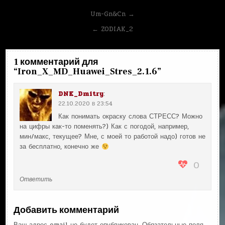
Навигация
Um-Gn&Cn →
по
← ZODIAK_2
записям
1 комментарий для
“
Iron_X_MD_Huawei_Stres_2.1.6
”
DNK_Dmitry
:
22.10.2020 в 23:54
Как понимать окраску слова СТРЕСС? Можно
на цифры как-то поменять?) Как с погодой, например,
мин/макс, текущее? Мне, с моей то работой надо) готов не
за бесплатно, конечно же
0
Ответить
Добавить комментарий
Ваш адрес email не будет опубликован.
Обязательные поля