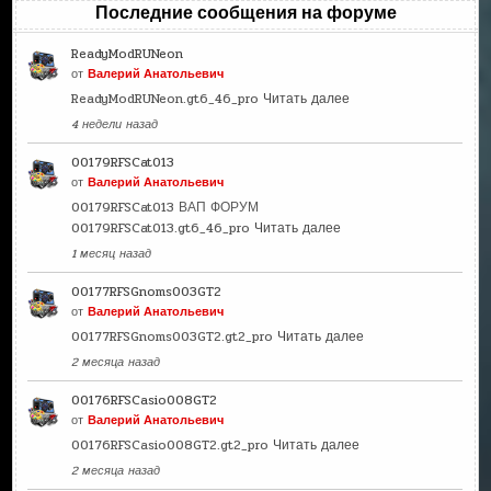
Последние сообщения на форуме
ReadyModRUNeon
от
Валерий Анатольевич
ReadyModRUNeon.gt6_46_pro
Читать далее
4 недели назад
00179RFSCat013
от
Валерий Анатольевич
00179RFSCat013 ВАП ФОРУМ
00179RFSCat013.gt6_46_pro
Читать далее
1 месяц назад
00177RFSGnoms003GT2
от
Валерий Анатольевич
00177RFSGnoms003GT2.gt2_pro
Читать далее
2 месяца назад
00176RFSCasio008GT2
от
Валерий Анатольевич
00176RFSCasio008GT2.gt2_pro
Читать далее
2 месяца назад