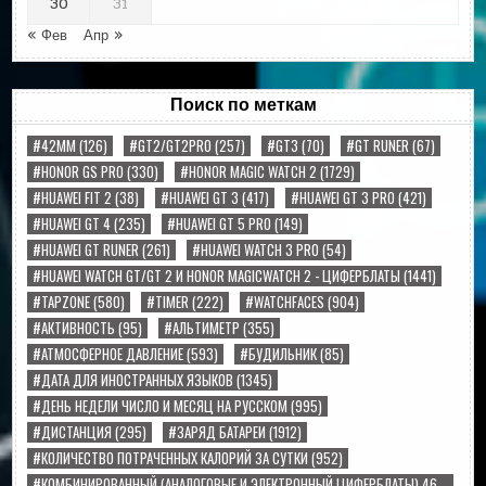
30
31
« Фев
Апр »
Поиск по меткам
#42MM
(126)
#GT2/GT2PRO
(257)
#GT3
(70)
#GT RUNER
(67)
#HONOR GS PRO
(330)
#HONOR MAGIC WATCH 2
(1729)
#HUAWEI FIT 2
(38)
#HUAWEI GT 3
(417)
#HUAWEI GT 3 PRO
(421)
#HUAWEI GT 4
(235)
#HUAWEI GT 5 PRO
(149)
#HUAWEI GT RUNER
(261)
#HUAWEI WATCH 3 PRO
(54)
#HUAWEI WATCH GT/GT 2 И HONOR MAGICWATCH 2 - ЦИФЕРБЛАТЫ
(1441)
#TAPZONE
(580)
#TIMER
(222)
#WATCHFACES
(904)
#АКТИВНОСТЬ
(95)
#АЛЬТИМЕТР
(355)
#АТМОСФЕРНОЕ ДАВЛЕНИЕ
(593)
#БУДИЛЬНИК
(85)
#ДАТА ДЛЯ ИНОСТРАННЫХ ЯЗЫКОВ
(1345)
#ДЕНЬ НЕДЕЛИ ЧИСЛО И МЕСЯЦ НА РУССКОМ
(995)
#ДИСТАНЦИЯ
(295)
#ЗАРЯД БАТАРЕИ
(1912)
#КОЛИЧЕСТВО ПОТРАЧЕННЫХ КАЛОРИЙ ЗА СУТКИ
(952)
#КОМБИНИРОВАННЫЙ (АНАЛОГОВЫЕ И ЭЛЕКТРОННЫЙ ЦИФЕРБЛАТЫ) 46