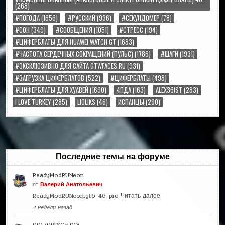
(268)
#ПОГОДА
(1656)
#РУССКИЙ
(936)
#СЕКУНДОМЕР
(78)
#СОН
(349)
#СООБЩЕНИЯ
(1051)
#СТРЕСС
(194)
#ЦИФЕРБЛАТЫ ДЛЯ HUAWEI WATCH GT
(1683)
#ЧАСТОТА СЕРДЕЧНЫХ СОКРАЩЕНИЙ (ПУЛЬС)
(1786)
#ШАГИ
(1931)
#ЭКСКЛЮЗИВНО ДЛЯ САЙТА GTWFACES.RU
(931)
#ЗАГРУЗКА ЦИФЕРБЛАТОВ
(522)
#ЦИФЕРБЛАТЫ
(498)
#ЦИФЕРБЛАТЫ ДЛЯ ХУАВЕЙ
(1690)
4ПДА
(163)
ALEX36IST
(283)
I LOVE TURKEY
(285)
LIOLIKS
(46)
ИСПАНЦЫ
(290)
Последние темы на форуме
ReadyModRUNeon
от
Валерий Анатольевич
ReadyModRUNeon.gt6_46_pro
Читать далее
4 недели назад
00179RFSCat013